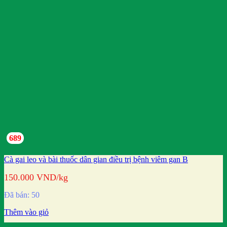
689
Cà gai leo và bài thuốc dân gian điều trị bệnh viêm gan B
150.000
VND
/kg
Đã bán: 50
Thêm vào giỏ