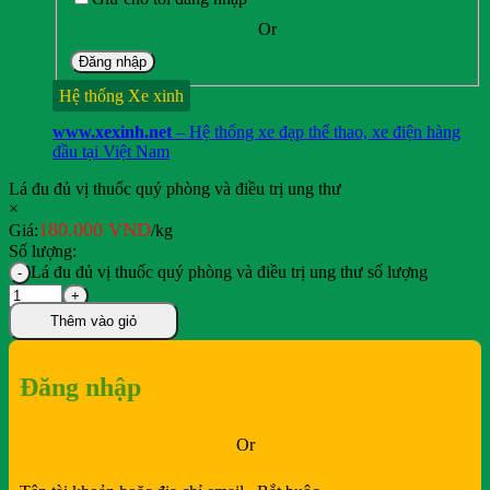
thuốc
Or
Đăng nhập
Hệ thống Xe xinh
www.xexinh.net
– Hệ thống xe đạp thể thao, xe điện hàng
đầu tại Việt Nam
Lá đu đủ vị thuốc quý phòng và điều trị ung thư
×
180.000
VND
Giá:
/kg
Số lượng:
Lá đu đủ vị thuốc quý phòng và điều trị ung thư số lượng
Thêm vào giỏ
Đăng nhập
Or