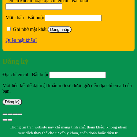
Tên tài khoản hoặc địa chỉ email
Bắt buộc
Mật khẩu
Bắt buộc
Ghi nhớ mật khẩu
Đăng nhập
Quên mật khẩu?
Đăng ký
Địa chỉ email
Bắt buộc
Một liên kết để đặt mật khẩu mới sẽ được gửi đến địa chỉ email của
bạn.
Đăng ký
Thông tin trên website này chỉ mang tính chất tham khảo; không nhằm
mục đích thay thế cho tư vấn y khoa, chẩn đoán hoặc điều trị.