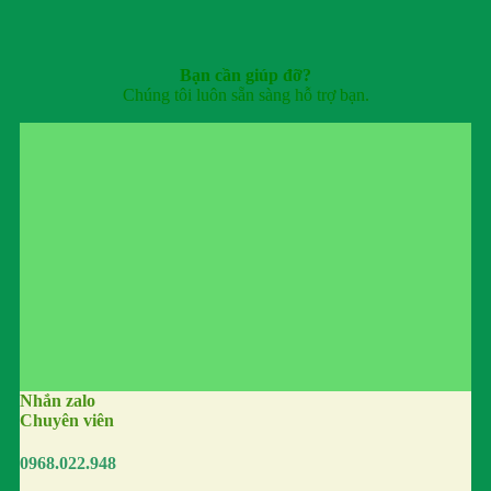
Bạn cần giúp đỡ?
Chúng tôi luôn sẵn sàng hỗ trợ bạn.
Nhắn zalo
Chuyên viên
0968.022.948