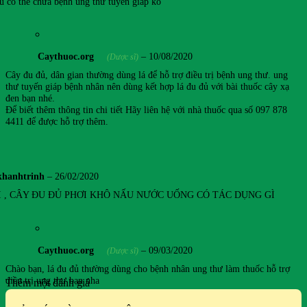
ủ có thể chữa bệnh ung thư tuyến giáp ko
Caythuoc.org
–
10/08/2020
(Dược sĩ)
Cây đu đủ, dân gian thường dùng lá để hỗ trợ điều trị bệnh ung thư. ung
thư tuyến giáp bệnh nhân nên dùng kết hợp lá đu đủ với bài thuốc cây xạ
đen bạn nhé.
Để biết thêm thông tin chi tiết Hãy liên hệ với nhà thuốc qua số 097 878
4411 để được hỗ trợ thêm.
khanhtrinh
–
26/02/2020
I , CÂY ĐU ĐỦ PHƠI KHÔ NẤU NƯỚC UỐNG CÓ TÁC DỤNG GÌ
Caythuoc.org
–
09/03/2020
(Dược sĩ)
Chào bạn, lá đu đủ thường dùng cho bệnh nhân ung thư làm thuốc hỗ trợ
điều trị ung thư bạn nha
Thêm một đánh giá