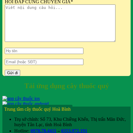
HỎI ĐÁP CÙNG CHUYÊN GIA
*
Tải ứng dụng cây thuốc quý
Trung tâm cây thuốc quý Hoà Bình
Trụ sở chính: Số 73, Khu Chiềng Khến, Thị trấn Mãn Đức,
huyện Tân Lạc, tỉnh Hoà Bình
Hotline:
0978.78.4411
–
0353.972.191