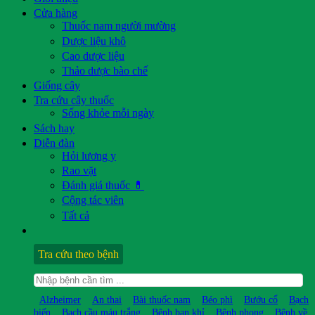
Cửa hàng
Thuốc nam người mường
Dược liệu khô
Cao dược liệu
Thảo dược bào chế
Giống cây
Tra cứu cây thuốc
Sống khỏe mỗi ngày
Sách hay
Diễn đàn
Hỏi lương y
Rao vặt
Đánh giá thuốc 💊
Cộng tác viên
Tất cả
Tra cứu theo bệnh
Alzheimer
An thai
Bài thuốc nam
Béo phì
Bướu cổ
Bạch
biến
Bạch cầu máu trắng
Bệnh ban khỉ
Bệnh phong
Bệnh về