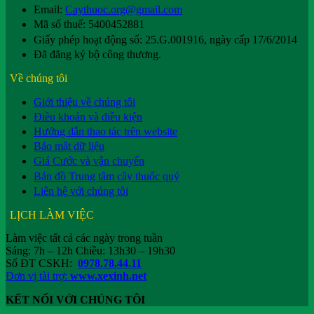
Email:
Caythuoc.org@gmail.com
Mã số thuế: 5400452881
Giấy phép hoạt động số: 25.G.001916, ngày cấp 17/6/2014
Đã đăng ký bộ công thương.
Về chúng tôi
Giới thiệu về chúng tôi
Điều khoản và điều kiện
Hướng dẫn thao tác trên website
Bảo mật dữ liệu
Giá Cước và vận chuyển
Bản đồ Trung tâm cây thuốc quý
Liên hệ với chúng tôi
LỊCH LÀM VIỆC
Làm việc tất cả các ngày trong tuần
Sáng: 7h – 12h Chiều: 13h30 – 19h30
Số ĐT CSKH:
0978.78.44.11
Đơn vị tài trợ:
www.xexinh.net
KẾT NỐI VỚI CHÚNG TÔI