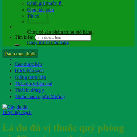
Đánh giá thuốc 💊
Cộng tác viên
Tất cả
Chưa có sản phẩm trong giỏ hàng.
Tìm kiếm:
Quay trở lại cửa hàng
Hỏi b.sĩ
Danh mục thuốc
Cao dược liệu
Dược liệu sạch
Giống dược liệu
Thảo dược bào chế
Thiết bị đông y
Thuốc nam người Mường
Dược liệu sạch
Lá đu đủ vị thuốc quý phòng