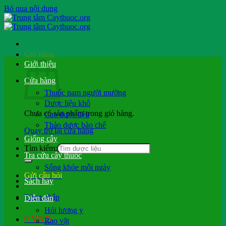
Bỏ qua nội dung
Giỏ hàng
Giới thiệu
Cửa hàng
Thuốc nam người mường
Dược liệu khô
Chưa có sản phẩm trong giỏ hàng.
Cao dược liệu
Thảo dược bào chế
Quay trở lại cửa hàng
Giống cây
Tìm kiếm:
Tra cứu cây thuốc
Sống khỏe mỗi ngày
Gửi câu hỏi
Sách hay
Đăng nhập
Diễn đàn
Hỏi lương y
0
VND
Rao vặt