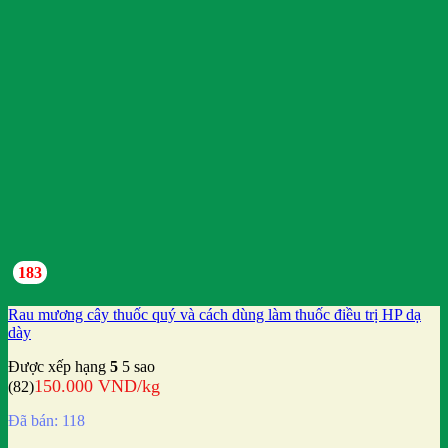
183
Rau mương cây thuốc quý và cách dùng làm thuốc điều trị HP dạ
dày
Được xếp hạng
5
5 sao
150.000
VND
/kg
(82)
Đã bán: 118