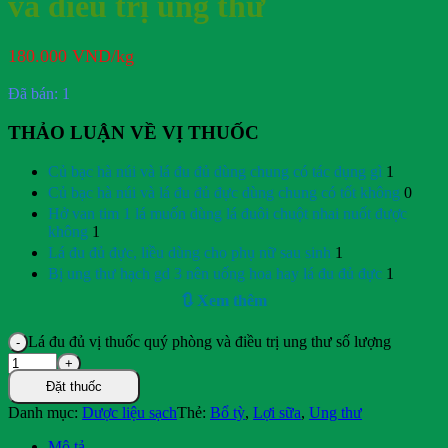
và điều trị ung thư
180.000
VND
/kg
Đã bán: 1
THẢO LUẬN VỀ VỊ THUỐC
Củ bạc hà núi và lá đu đủ dùng chung có tác dụng gì
1
Củ bạc hà núi và lá đu đủ đực dùng chung có tốt không
0
Hở van tim 1 lá muốn dùng lá đuôi chuột nhai nuốt được
không
1
Lá đu đủ đực, liều dùng cho phụ nữ sau sinh
1
Bị ung thư hạch gd 3 nên uống hoa hay lá đu đủ đực
1
🔃 Xem thêm
Lá đu đủ vị thuốc quý phòng và điều trị ung thư số lượng
Đặt thuốc
Danh mục:
Dược liệu sạch
Thẻ:
Bổ tỳ
,
Lợi sữa
,
Ung thư
Mô tả