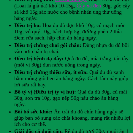
(Loại lá già úa) khô 10-15g,
Cây xạ đen
30g, gốc cây
sả khô 15g sắc nước cho bệnh nhân ung thư uống
hàng ngày.
Điều trị ho:
Hoa đu đủ đực khô 10g, củ mạch môn
10g, vỏ quý 10g, bách hợp 5g, đường phèn 2 thìa.
Đem rửa sạch, hấp chín ăn hàng ngày.
Điều trị chứng chai gói chân:
Dùng nhựa đu đủ bôi
vào nơi chân bị chai.
Điều trị bệnh dạ dày:
Quả đu đủ, mía trắng, táo tây
(mỗi vị 30g) đun nước uống trong ngày.
Điều trị chứng thiếu sữa, ít sữa:
Quả đu đủ xanh
hầm móng giò heo ăn hàng ngày. Cách làm này giúp
lợi sữa rất hay.
Bổ tỳ vị (Điều trị tỳ vị hư):
Quả đu đủ 30g, củ mài
30g, sơn tra 10g, gạo nếp 50g nấu cháo ăn hàng
ngày.
Bồi bổ sức khỏe:
Ăn trái đu đủ chín hàng ngày sẽ
giúp bạn bổ sung các chất khoáng, mang rất nhiều lợi
ích cho cơ thể.
Giải độc cá đuối cắn:
Rễ đu đủ tươi 30g, muối ăn 1