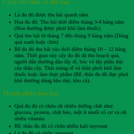
Cách chế biến và thu hái
Lá đu đủ được thu hái quanh năm
Hoa đu đủ: Thu hái thời điểm tháng 3-4 hàng năm
(Hoa thường được phơi khô làm thuốc)
Quả thu hái từ tháng 7 đến tháng 9 hàng năm (Dùng
quả xanh hoặc chín)
Rễ đu đủ thu hái vào thời điểm tháng 10 – 12 hàng
năm. Thời gian này cây đu đủ đã thu hoạch quả,
người dân thường đào lấy rễ, bóc vỏ lấy phần thịt
của thân cây. Thái mỏng rễ và thân phơi khô làm
thuốc hoặc làm thực phẩm (Rễ, thân đu đủ đực phơi
khô thường dùng kho thịt, kho cá).
Thành phần hóa học
Quả đu đủ có chứa rất nhiều dưỡng chất như:
glucoza, protein, chất béo, một ít muối vô cơ và rất
nhiều vitamin.
Rễ, thân đu đủ có chứa nhiều kali myronat
Lá đu đủ có chứa: myronat.