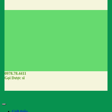
0978.78.4411
Gọi Dược sĩ
Giới thiệu