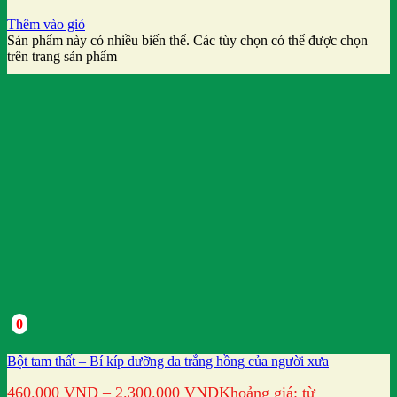
Thêm vào giỏ
Sản phẩm này có nhiều biến thể. Các tùy chọn có thể được chọn
trên trang sản phẩm
0
Bột tam thất – Bí kíp dưỡng da trắng hồng của người xưa
460.000
VND
–
2.300.000
VND
Khoảng giá: từ