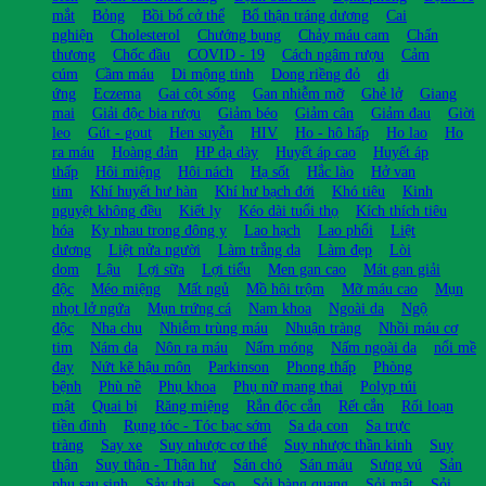
mắt
Bỏng
Bồi bổ cở thể
Bổ thận tráng dương
Cai
nghiện
Cholesterol
Chướng bụng
Chảy máu cam
Chấn
thương
Chốc đầu
COVID - 19
Cách ngâm rượu
Cảm
cúm
Cầm máu
Di mộng tinh
Dong riềng đỏ
dị
ứng
Eczema
Gai cột sống
Gan nhiễm mỡ
Ghẻ lở
Giang
mai
Giải độc bia rượu
Giảm béo
Giảm cân
Giảm đau
Giời
leo
Gút - gout
Hen suyễn
HIV
Ho - hô hấp
Ho lao
Ho
ra máu
Hoàng đản
HP dạ dày
Huyết áp cao
Huyết áp
thấp
Hôi miệng
Hôi nách
Hạ sốt
Hắc lào
Hở van
tim
Khí huyết hư hàn
Khí hư bạch đới
Khó tiêu
Kinh
nguyệt không đều
Kiết lỵ
Kéo dài tuổi thọ
Kích thích tiêu
hóa
Kỵ nhau trong đông y
Lao hạch
Lao phổi
Liệt
dương
Liệt nửa người
Làm trắng da
Làm đẹp
Lòi
dom
Lậu
Lợi sữa
Lợi tiểu
Men gan cao
Mát gan giải
độc
Méo miệng
Mất ngủ
Mồ hôi trộm
Mỡ máu cao
Mụn
nhọt lở ngứa
Mụn trứng cá
Nam khoa
Ngoài da
Ngộ
độc
Nha chu
Nhiễm trùng máu
Nhuận tràng
Nhồi máu cơ
tim
Nám da
Nôn ra máu
Nấm móng
Nấm ngoài da
nổi mề
đay
Nứt kẽ hậu môn
Parkinson
Phong thấp
Phòng
bệnh
Phù nề
Phụ khoa
Phụ nữ mang thai
Polyp túi
mật
Quai bị
Răng miệng
Rắn độc cắn
Rết cắn
Rối loạn
tiền đình
Rụng tóc - Tóc bạc sớm
Sa dạ con
Sa trực
tràng
Say xe
Suy nhược cơ thể
Suy nhược thần kinh
Suy
thận
Suy thận - Thận hư
Sán chó
Sán máu
Sưng vú
Sản
phụ sau sinh
Sảy thai
Sẹo
Sỏi bàng quang
Sỏi mật
Sỏi