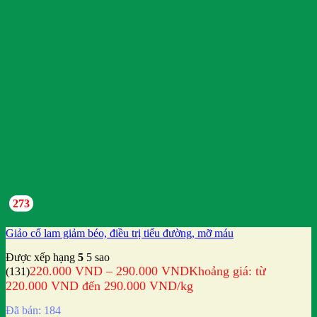
273
Giảo cổ lam giảm béo, điều trị tiểu đường, mỡ máu
Được xếp hạng
5
5 sao
220.000
VND
–
290.000
VND
Khoảng giá: từ
(131)
220.000 VND đến 290.000 VND
/kg
Đã bán: 184