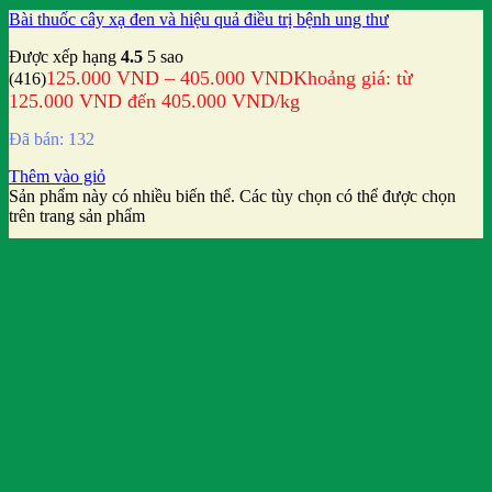
Bài thuốc cây xạ đen và hiệu quả điều trị bệnh ung thư
Được xếp hạng
4.5
5 sao
125.000
VND
–
405.000
VND
Khoảng giá: từ
(416)
125.000 VND đến 405.000 VND
/kg
Đã bán: 132
Thêm vào giỏ
Sản phẩm này có nhiều biến thể. Các tùy chọn có thể được chọn
trên trang sản phẩm