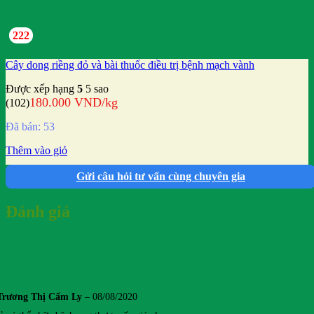
222
Cây dong riềng đỏ và bài thuốc điều trị bệnh mạch vành
Được xếp hạng
5
5 sao
180.000
VND
/kg
(102)
Đã bán: 53
Thêm vào giỏ
Gửi câu hỏi tư vấn cùng chuyên gia
Đánh giá
Trương Thị Cẩm Ly
–
08/08/2020