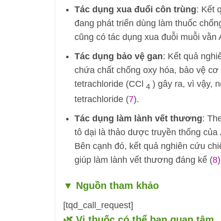
Tác dụng xua đuổi côn trùng
: Kết 
đang phát triển dùng làm thuốc chống 
cũng có tác dụng xua đuỗi muỗi vằn 
Tác dụng bảo vệ gan
: Kết quả nghi
chứa chất chống oxy hóa, bảo vệ cơ t
tetrachloride (CCl
) gây ra, vì vậy, 
4
tetrachloride (
7
).
Tác dụng làm lành vết thương
: Th
tô dại là thảo dược truyền thống của
Bên cạnh đó, kết quả nghiên cứu chiế
giúp làm lành vết thương đáng kể (
8
)
▼
Nguồn tham khảo
[tqd_call_request]
🌿 Vị thuốc có thể bạn quan tâm