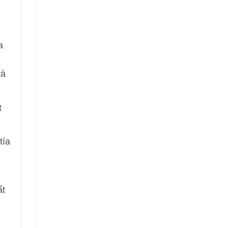
a
và
t
tía
ất