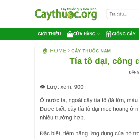
Bỏ
qua
nội
dung
CỬA HÀNG
GIỐNG CÂY
GIỚI THIỆU
🏠 HOME
CÂY THUỐC NAM
Tía tô dại, công
ĐĂN
👁️ Lượt xem:
900
Ở nước ta, ngoài cây tía tô (lá lớn, màu
Được biết, cây tía tô dại mọc hoang ở 
nhiều trường hợp.
Đặc biệt, tiềm năng ứng dụng của nó tron