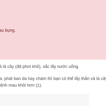
đau bụng.
và lá cây (đã phơi khô), sắc lấy nước uống.
, phát ban da hay chàm thì bạn có thể lấy thân và lá câ
bệnh mau khỏi hơn (1).