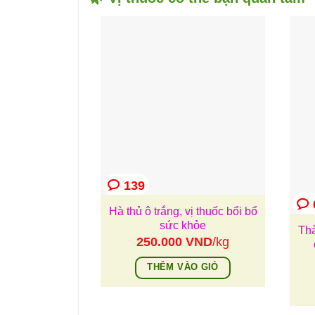
139
Hà thủ ô trắng, vị thuốc bổi bổ
sức khỏe
Thà
250.000
VND
/kg
THÊM VÀO GIỎ