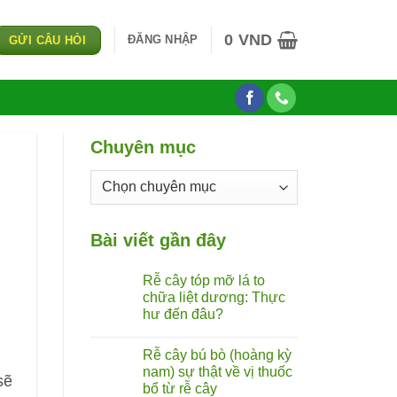
0
VND
ĐĂNG NHẬP
GỬI CÂU HỎI
Chuyên mục
Chuyên
mục
Bài viết gần đây
Rễ cây tóp mỡ lá to
chữa liệt dương: Thực
hư đến đâu?
Không
có
Rễ cây bú bò (hoàng kỳ
bình
luận
nam) sự thật về vị thuốc
ở
sẽ
bổ từ rễ cây
Rễ