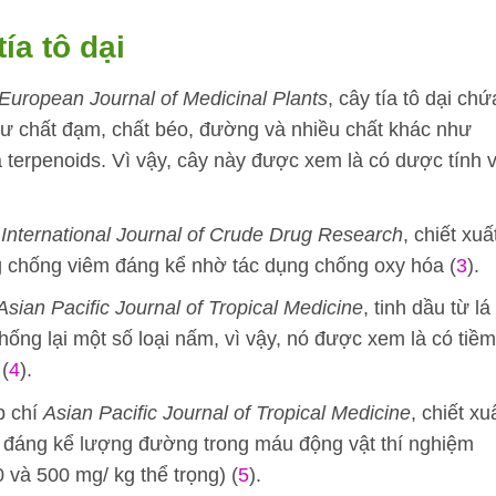
ía tô dại
European Journal of Medicinal Plants
, cây tía tô dại chứ
hư chất đạm, chất béo, đường và nhiều chất khác như
và terpenoids. Vì vậy, cây này được xem là có dược tính 
í
International Journal of Crude Drug Research
, chiết xuấ
ụng chống viêm đáng kể nhờ tác dụng chống oxy hóa (
3
).
Asian Pacific Journal of Tropical Medicine
, tinh dầu từ lá 
hống lại một số loại nấm, vì vậy, nó được xem là có tiềm
 (
4
).
p chí
Asian Pacific Journal of Tropical Medicine
, chiết xu
ảm đáng kể lượng đường trong máu động vật thí nghiệm
và 500 mg/ kg thể trọng) (
5
).