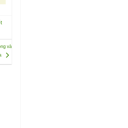
t
ọng và
da