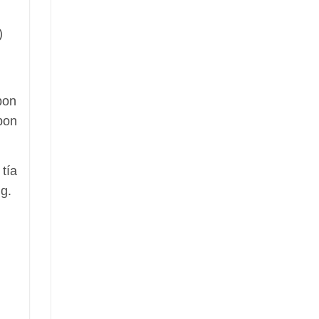
)
bon
bon
 tía
g.