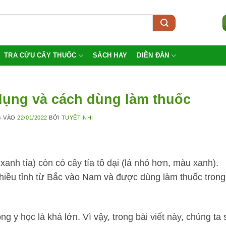
TRA CỨU CÂY THUỐC
SÁCH HAY
DIỄN ĐÀN
 dụng và cách dùng làm thuốc
G VÀO
22/01/2022
BỞI
TUYẾT NHI
 xanh tía) còn có cây tía tô dại (lá nhỏ hơn, màu xanh).
nhiều tỉnh từ Bắc vào Nam và được dùng làm thuốc trong
g y học là khá lớn. Vì vậy, trong bài viết này, chúng ta 