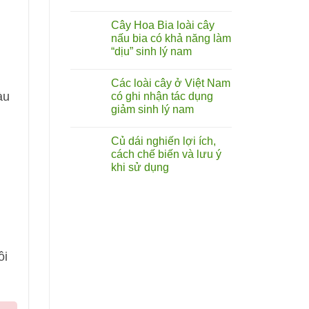
cây
Không
tóp
có
mỡ
Cây Hoa Bia loài cây
bình
lá
luận
nấu bia có khả năng làm
to
ở
chữa
“dịu” sinh lý nam
Rễ
liệt
cây
dương:
Không
bú
Thực
có
bò
Các loài cây ở Việt Nam
hư
bình
(hoàng
đến
luận
àu
có ghi nhận tác dụng
kỳ
ở
đâu?
nam)
giảm sinh lý nam
Cây
sự
Hoa
thật
Không
Bia
về
có
loài
Củ dái nghiến lợi ích,
vị
bình
cây
thuốc
luận
cách chế biến và lưu ý
nấu
ở
bổ
bia
khi sử dụng
Các
từ
có
loài
rễ
khả
Không
cây
cây
năng
có
ở
làm
bình
Việt
“dịu”
luận
Nam
ở
sinh
có
Củ
lý
ghi
dái
nam
nhận
nghiến
tác
lợi ích,
ồi
dụng
cách chế biến
giảm
và
sinh
lưu ý
lý
khi
nam
sử
dụng