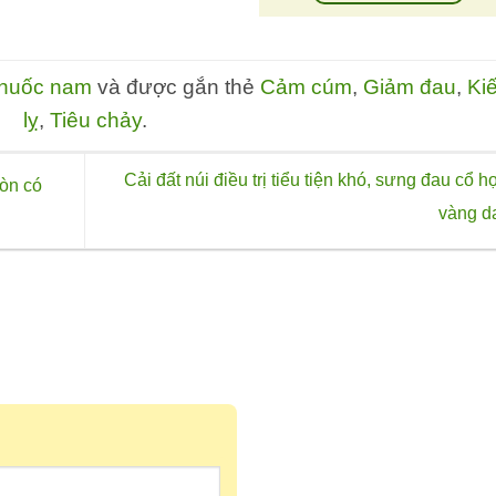
thuốc nam
và được gắn thẻ
Cảm cúm
,
Giảm đau
,
Kiế
lỵ
,
Tiêu chảy
.
Cải đất núi điều trị tiểu tiện khó, sưng đau cổ h
còn có
vàng 