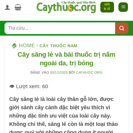
Bỏ
HỎI
B.SĨ
qua
nội
dung
🏠 HOME
CÂY THUỐC NAM
Cây săng lẻ và bài thuốc trị nấm
ngoài da, trị bỏng
ĐĂNG VÀO
03/12/2025
BỞI
CAYHUOC ORG
👁️ Lượt xem:
60
Cây săng lẻ là loài cây thân gỗ lớn, được
giới sành cây cảnh đặc biệt yêu thích vì
những đặc tính ưu việt của loài cây này.
Không chỉ thế, săng lẻ còn là một loại thảo
dược quý với những công dụng ít người