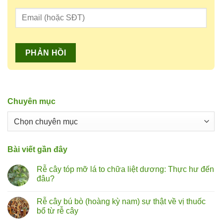
Chuyên mục
Chuyên
mục
Bài viết gần đây
Rễ cây tóp mỡ lá to chữa liệt dương: Thực hư đến
đâu?
Không
có
Rễ cây bú bò (hoàng kỳ nam) sự thật về vị thuốc
bình
luận
bổ từ rễ cây
ở
Rễ
Không