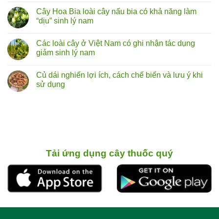
cây
có
Cây Hoa Bia loài cây nấu bia có khả năng làm
tóp
bình
mỡ
luận
“dịu” sinh lý nam
lá
ở
to
Rễ
Không
chữa
cây
có
Các loài cây ở Việt Nam có ghi nhận tác dụng
liệt
bú
bình
dương:
bò
luận
giảm sinh lý nam
Thực
(hoàng
ở
hư
kỳ
Cây
Không
đến
nam)
Hoa
có
Củ dái nghiến lợi ích, cách chế biến và lưu ý khi
đâu?
sự
Bia
bình
thật
loài
luận
sử dụng
về
cây
ở
vị
nấu
Các
Không
thuốc
bia
loài
có
bổ
có
cây
bình
từ
khả
ở
luận
rễ
năng
Việt
ở
cây
làm
Nam
Củ
“dịu”
có
dái
sinh
ghi
nghiến
lý
nhận
lợi ích,
nam
tác
cách chế biến
Tải ứng dụng cây thuốc quý
dụng
và
giảm
lưu ý
sinh
khi
lý
sử
nam
dụng