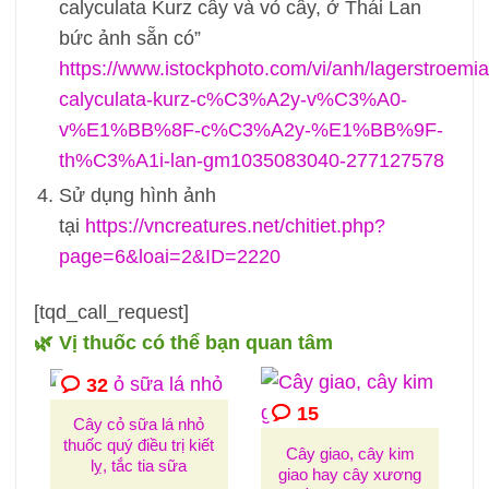
calyculata Kurz cây và vỏ cây, ở Thái Lan
bức ảnh sẵn có”
https://www.istockphoto.com/vi/anh/lagerstroemia
calyculata-kurz-c%C3%A2y-v%C3%A0-
v%E1%BB%8F-c%C3%A2y-%E1%BB%9F-
th%C3%A1i-lan-gm1035083040-277127578
Sử dụng hình ảnh
tại
https://vncreatures.net/chitiet.php?
page=6&loai=2&ID=2220
[tqd_call_request]
🌿 Vị thuốc có thể bạn quan tâm
32
15
Cây cỏ sữa lá nhỏ
thuốc quý điều trị kiết
Cây giao, cây kim
lỵ, tắc tia sữa
giao hay cây xương