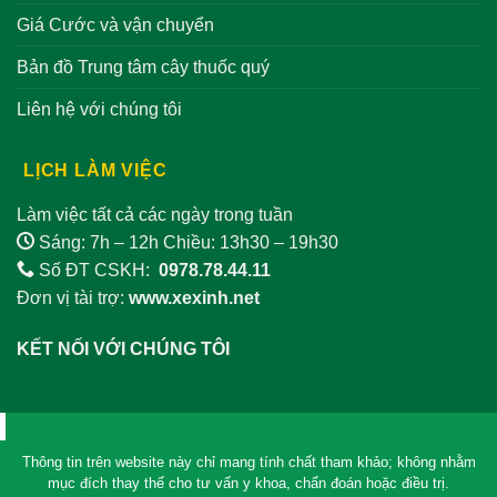
Giá Cước và vận chuyển
Bản đồ Trung tâm cây thuốc quý
Liên hệ với chúng tôi
LỊCH LÀM VIỆC
Làm việc tất cả các ngày trong tuần
Sáng: 7h – 12h Chiều: 13h30 – 19h30
Số ĐT CSKH:
0978.78.44.11
Đơn vị tài trợ:
www.xexinh.net
KẾT NỐI VỚI CHÚNG TÔI
Thông tin trên website này chỉ mang tính chất tham khảo; không nhằm
mục đích thay thế cho tư vấn y khoa, chẩn đoán hoặc điều trị.