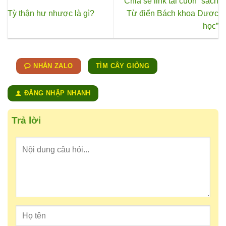
Chia sẻ link tải cuốn “sách
Tỳ thận hư nhược là gì?
Từ điển Bách khoa Dược
học”
NHẮN ZALO
TÌM CÂY GIỐNG
ĐĂNG NHẬP NHANH
Trả lời