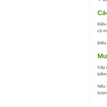
Cá
Điều 
có m
Điều 
Mua
Cây 
kiếm.
Nếu 
tượn