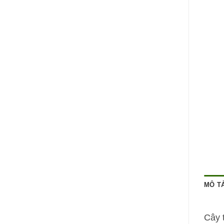
MÔ T
Cây t