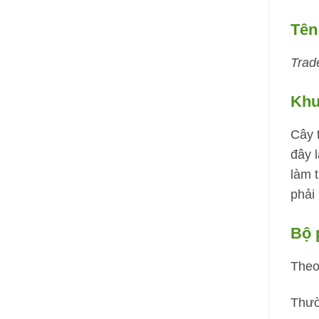
Tên
Trad
Khu
Cây 
đây 
làm t
phải 
Bộ 
Theo
Thườ