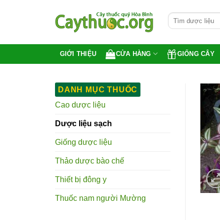
Bỏ
Tìm
qua
kiếm:
nội
dung
CỬA HÀNG
GIỐNG CÂY
GIỚI THIỆU
DANH MỤC THUỐC
Cao dược liệu
Dược liệu sạch
Giống dược liệu
Thảo dược bào chế
Thiết bị đông y
Thuốc nam người Mường