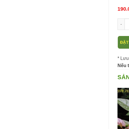
190.
Thài 
ĐẶT
* Lưu
Nếu t
SẢ