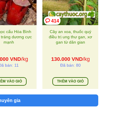
414
ọc cẩu Hòa Bình
Cây an xoa, thuốc quý
 tráng dương cực
điều trị ung thư gan, xơ
mạnh
gan từ dân gian
.000
VND
/kg
130.000
VND
/kg
Đã bán: 11
Đã bán: 80
ÊM VÀO GIỎ
THÊM VÀO GIỎ
huyên gia