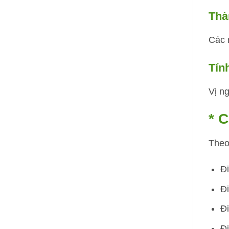
Thà
Các 
Tính
Vị ng
* C
Theo
Đi
Đi
Đi
Đi