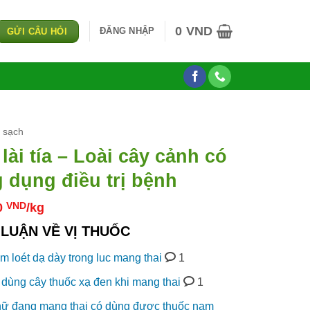
0
VND
ĐĂNG NHẬP
GỬI CÂU HỎI
u sạch
 lài tía – Loài cây cảnh có
 dụng điều trị bệnh
0
VND
/kg
LUẬN VỀ VỊ THUỐC
êm loét dạ dày trong luc mang thai
1
dùng cây thuốc xạ đen khi mang thai
1
ữ đang mang thai có dùng được thuốc nam