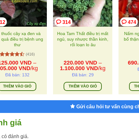
12
314
474
 thuốc cây xạ đen và
Hoa Tam Thất điều trị mất
Nấm ng
 quả điều trị bệnh ung
ngủ, suy nhược thần kinh,
bổ thận
thư
rối loạn lo âu
(416)
Được xếp
125.000
VND
–
220.000
VND
–
690
hạng
4.5
Khoảng
Khoảng
05.000
VND
/kg
1.100.000
VND
/kg
5 sao
giá:
giá:
Đã bán: 132
Đã bán: 29
từ
từ
125.000 VND
220.000 VND
THÊM VÀO GIỎ
THÊM VÀO GIỎ
TH
đến
đến
Sản
Sản
405.000 VND
1.100.000 VND
phẩm
phẩm
Gửi câu hỏi tư vấn cùng c
này
này
có
có
nh giá
nhiều
nhiều
biến
biến
có đánh giá.
thể.
thể.