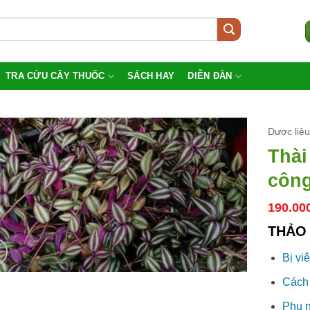
TRA CỨU CÂY THUỐC
SÁCH HAY
DIỄN ĐÀN
Dược liệ
Thài
công
190.00
THẢO 
Bị vi
Cách 
Phụ n