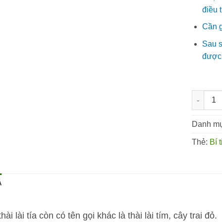
điều 
Cần g
Sau s
được 
Thài lài 
Danh m
Thẻ:
Bí 
Ả
hài lài tía còn có tên gọi khác là thài lài tím, cây trai đỏ.