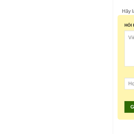
Hãy l
HỎI