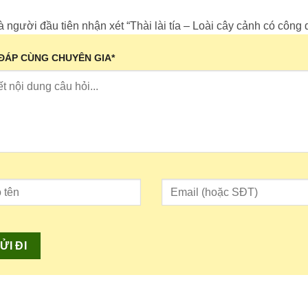
Các
Các
à người đầu tiên nhận xét “Thài lài tía – Loài cây cảnh có công 
tùy
tùy
chọn
chọn
 ĐÁP CÙNG CHUYÊN GIA
*
có
có
thể
thể
được
được
chọn
chọn
trên
trên
trang
trang
sản
sản
phẩm
phẩm