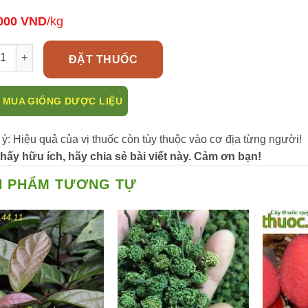
000
VND
/kg
lài tía - Loài cây cảnh có công dụng điều trị bệnh số lượng
ĐẶT THUỐC
 MUA GIỐNG DƯỢC LIỆU
 ý: Hiệu quả của vị thuốc còn tùy thuộc vào cơ địa từng người!
hấy hữu ích, hãy chia sẻ bài viết này. Cảm ơn bạn!
N PHẨM TƯƠNG TỰ