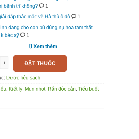
trị bệnh trĩ không?
1
iải đáp thắc mắc về Hà thủ ô đỏ
1
inh đang cho con bú dùng nụ hoa tam thất
k bác sỹ
1
🔃 Xem thêm
tía - Loài cây cảnh có công dụng điều trị bệnh số lượng
ĐẶT THUỐC
ục:
Dược liệu sạch
tiểu
,
Kiết lỵ
,
Mụn nhọt
,
Rắn độc cắn
,
Tiểu buốt