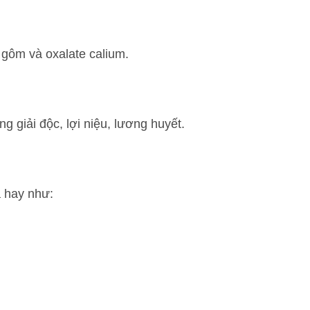
 gôm và oxalate calium.
g giải độc, lợi niệu, lương huyết.
á hay như: