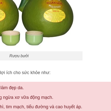
Rượu bưởi
lợi ích cho sức khỏe như:
à làm đẹp da.
g ngừa xơ vữa động mạch.
ì, tim mạch, tiểu đường và cao huyết áp.