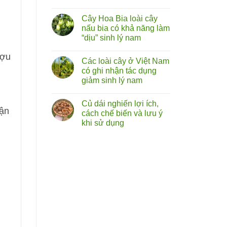
cây
Không
tóp
có
mỡ
Cây Hoa Bia loài cây
bình
lá
luận
nấu bia có khả năng làm
to
ở
chữa
“dịu” sinh lý nam
Rễ
liệt
cây
dương:
Không
bú
ượu
Thực
có
bò
Các loài cây ở Việt Nam
hư
bình
(hoàng
đến
luận
có ghi nhận tác dụng
kỳ
ở
đâu?
nam)
giảm sinh lý nam
Cây
sự
Hoa
thật
Không
Bia
về
có
loài
Củ dái nghiến lợi ích,
vị
bình
cây
uận
thuốc
luận
cách chế biến và lưu ý
nấu
ở
bổ
bia
khi sử dụng
Các
từ
có
loài
rễ
khả
Không
cây
cây
năng
có
ở
làm
bình
Việt
“dịu”
luận
Nam
ở
sinh
có
Củ
lý
ghi
dái
nam
nhận
nghiến
tác
lợi ích,
dụng
cách chế biến
giảm
và
sinh
lưu ý
lý
khi
nam
sử
dụng