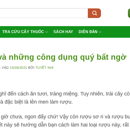
TRA CỨU CÂY THUỐC
SÁCH HAY
DIỄN ĐÀN
 và những công dụng quý bất ngờ
G VÀO
15/06/2021
BỞI
TUYẾT NHI
ghĩ đến cách ăn tươi, tráng miệng. Tuy nhiên, trái cây c
à đặc biệt là lên men làm rượu.
giờ chưa, ngon đấy chứ! Vậy còn rượu sơ ri và rượu bư
t này sẽ hướng dẫn bạn cách làm hai loại rượu này, rất