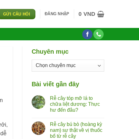
0
VND
ĐĂNG NHẬP
GỬI CÂU HỎI
Chuyên mục
Chuyên
mục
Bài viết gần đây
Rễ cây tóp mỡ lá to
òn
chữa liệt dương: Thực
hư đến đâu?
Không
có
Rễ cây bú bò (hoàng kỳ
ởi,
bình
luận
nam) sự thật về vị thuốc
ở
 dễ
bổ từ rễ cây
Rễ