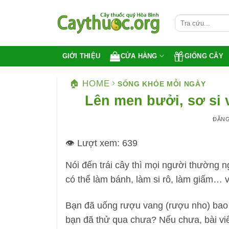
Bỏ
qua
nội
dung
CỬA HÀNG
GIỐNG CÂY
GIỚI THIỆU
🏠 HOME
SỐNG KHỎE MỖI NGÀY
Lên men bưởi, sơ si
ĐĂN
👁️ Lượt xem:
639
Nói đến trái cây thì mọi người thường n
có thể làm bánh, làm si rô, làm giấm… v
Bạn đã uống rượu vang (rượu nho) bao 
bạn đã thử qua chưa? Nếu chưa, bài viế