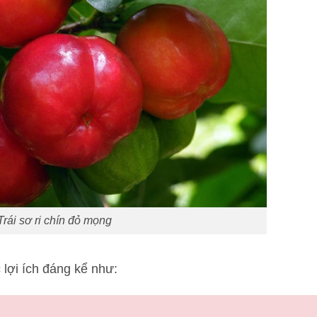
Trái sơ ri chín đỏ mọng
 lợi ích đáng kể như: