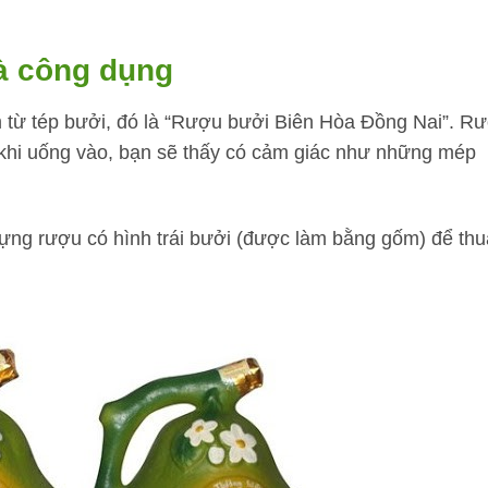
à công dụng
m từ tép bưởi, đó là “Rượu bưởi Biên Hòa Đồng Nai”. R
khi uống vào, bạn sẽ thấy có cảm giác như những mép
 đựng rượu có hình trái bưởi (được làm bằng gốm) để th