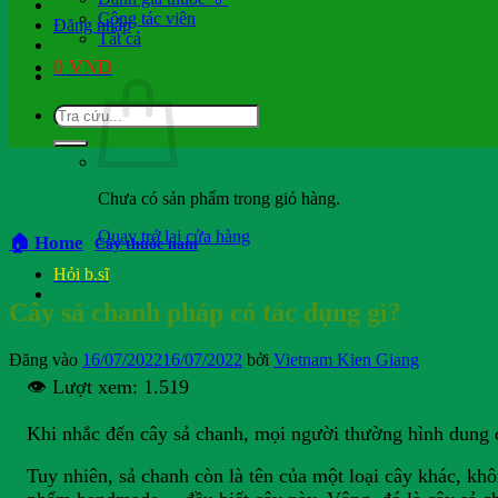
Cộng tác viên
Đăng nhập
Tất cả
0
VND
Chưa có sản phẩm trong giỏ hàng.
Quay trở lại cửa hàng
🏠 Home
Cây thuốc nam
Hỏi b.sĩ
Cây sả chanh pháp có tác dụng gì?
Đăng vào
16/07/2022
16/07/2022
bởi
Vietnam Kien Giang
👁️ Lượt xem:
1.519
Khi nhắc đến cây sả chanh, mọi người thường hình dung đ
Tuy nhiên, sả chanh còn là tên của một loại cây khác, khô