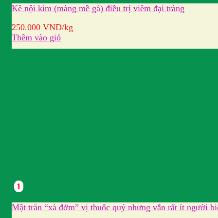
Kê nội kim (màng mề gà) điều trị viêm đại tràng
250.000
VND
/kg
Thêm vào giỏ
1
Mật trăn “xà đởm” vị thuốc quý nhưng vẫn rất ít người bi