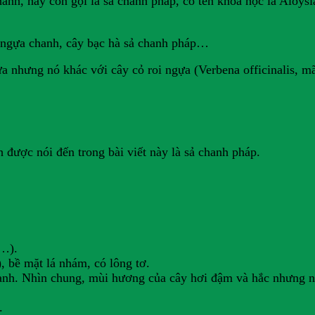
h, hay còn gọi là sả chanh pháp, có tên khoa học là Aloysia
oi ngựa chanh, cây bạc hà sả chanh pháp…
ựa nhưng nó khác với cây cỏ roi ngựa (Verbena officinalis, mã
 được nói đến trong bài viết này là sả chanh pháp.
ẹ…).
, bề mặt lá nhám, có lông tơ.
nh. Nhìn chung, mùi hương của cây hơi đậm và hắc nhưng ng
.