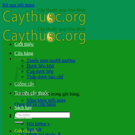
Bỏ qua nội dung
Giới thiệu
Cửa hàng
Giỏ hàng
Thuốc nam người mường
Dược liệu khô
Cao dược liệu
Thảo dược bào chế
Giống cây
Tra cứu cây thuốc
Chưa có sản phẩm trong giỏ hàng.
Sống khỏe mỗi ngày
Quay trở lại cửa hàng
Sách hay
Diễn đàn
Hỏi lương y
Rao vặt
Gửi câu hỏi
Đánh giá thuốc 💊