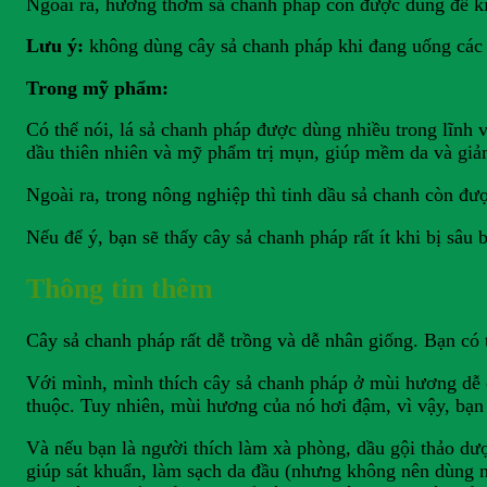
Ngoài ra, hương thơm sả chanh pháp còn được dùng để kích
Lưu ý:
không dùng cây sả chanh pháp khi đang uống các l
Trong mỹ phẩm:
Có thể nói, lá sả chanh pháp được dùng nhiều trong lĩnh
dầu thiên nhiên và mỹ phẩm trị mụn, giúp mềm da và gi
Ngoài ra, trong nông nghiệp thì tinh dầu sả chanh còn đượ
Nếu để ý, bạn sẽ thấy cây sả chanh pháp rất ít khi bị sâu
Thông tin thêm
Cây sả chanh pháp rất dễ trồng và dễ nhân giống. Bạn có 
Với mình, mình thích cây sả chanh pháp ở mùi hương dễ
thuộc. Tuy nhiên, mùi hương của nó hơi đậm, vì vậy, bạn
Và nếu bạn là người thích làm xà phòng, dầu gội thảo dượ
giúp sát khuẩn, làm sạch da đầu (nhưng không nên dùng nhi