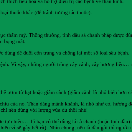
 thích tiêu hóa và hỗ trợ điều trị các bệnh về thần kinh.
oại thuốc khác (để tránh tương tác thuốc).
 vực thẩm mỹ. Thông thường, tinh dầu sả chanh pháp được dùng
ảm bọng mắt.
c dùng để đuổi côn trùng và chống lại một số loại sâu bệnh.
 bệnh. Vì vậy, những người trồng cây cảnh, cây hương liệu… rấ
thể ươm từ hạt hoặc giâm cành (giâm cành là phổ biến hơn cả
 chịu của nó. Thân dáng mảnh khảnh, lá nhỏ như cỏ, hương 
 chỉ nên dùng với lượng vừa đủ thôi nhé!
c tự nhiên… thì bạn có thể dùng lá sả chanh (hoặc tinh dầu) 
ều vì sẽ gây bết rít). Nhìn chung, nếu là dầu gội thì người t