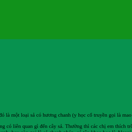
ó là một loại sả có hương chanh (y học cổ truyền gọi là ma
ng có liên quan gì đến cây sả. Thường thì các chị em thích t