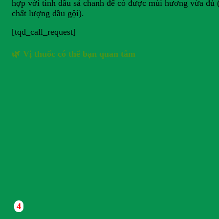
hợp với tinh dầu sả chanh để có được mùi hương vừa đủ (
chất lượng dầu gội).
[tqd_call_request]
🌿 Vị thuốc có thể bạn quan tâm
4