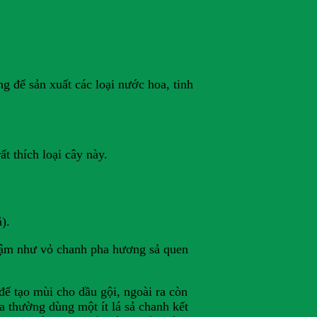
 để sản xuất các loại nước hoa, tinh
t thích loại cây này.
).
đậm như vỏ chanh pha hương sả quen
để tạo mùi cho dầu gội, ngoài ra còn
a thường dùng một ít lá sả chanh kết