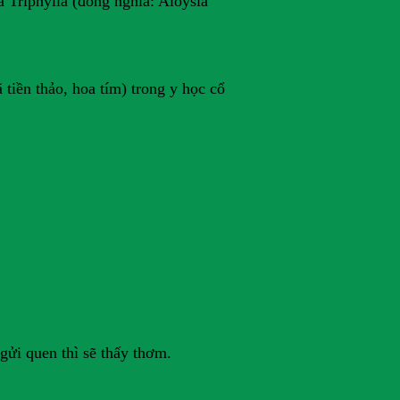
 Triphylla (đồng nghĩa: Aloysia
 tiền thảo, hoa tím) trong y học cổ
ửi quen thì sẽ thấy thơm.