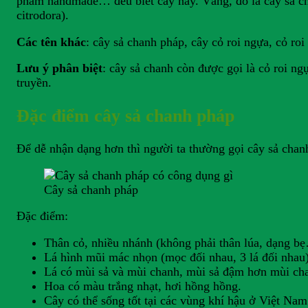
phẩm handmade… đều biết cây này. Vâng, đó là cây sả chan
citrodora).
Các tên khác
: cây sả chanh pháp, cây cỏ roi ngựa, cỏ r
Lưu ý phân biệt
: cây sả chanh còn được gọi là cỏ roi ng
truyền.
Đặc điểm cây sả chanh pháp
Để dễ nhận dạng hơn thì người ta thường gọi cây sả chanh
Cây sả chanh pháp
Đặc điểm:
Thân cỏ, nhiều nhánh (không phải thân lúa, dạng b
Lá hình mũi mác nhọn (mọc đối nhau, 3 lá đối nhau)
Lá có mùi sả và mùi chanh, mùi sả đậm hơn mùi cha
Hoa có màu trắng nhạt, hơi hồng hồng.
Cây có thể sống tốt tại các vùng khí hậu ở Việt Nam