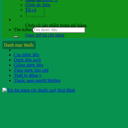
Cộng tác viên
Tất cả
Chưa có sản phẩm trong giỏ hàng.
Tìm kiếm:
Quay trở lại cửa hàng
Hỏi b.sĩ
Danh mục thuốc
Cao dược liệu
Dược liệu sạch
Giống dược liệu
Thảo dược bào chế
Thiết bị đông y
Thuốc nam người Mường