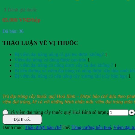
3
Đánh giá thuốc
65.000
VND
/hộp
Đã bán: 36
THẢO LUẬN VỀ VỊ THUỐC
Bị viêm đại tràng uống cà gai leo được không?
1
Viêm đại tràng có dùng được cao trăn
1
Bị viêm đại tràng có uống được cây xạ đen không ?
1
Bị tiểu đường và viêm đại tràng có uống được dây thìa canh k
Bị viêm đại tràng có nên uống cây xương khỉ (cây bìm bịp)
1
Trà đại tràng cây thuốc quý Hoà Bình – Được bào chế dựa theo phư
viêm đại tràng, kể cả với những bệnh nhân mắc viêm đại tràng mãn t
Trà viêm đại tràng cây thuốc quý Hoà Bình số lượng
Đặt thuốc
Danh mục:
Thảo dược bào chế
Thẻ:
Tăng cường tiêu hoá
,
Viêm đại t