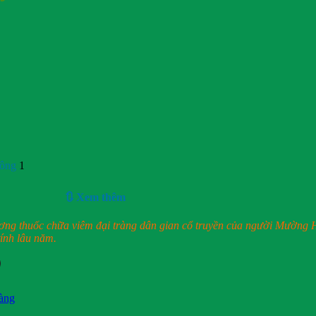
hông
1
🔃 Xem thêm
ơng thuốc chữa viêm đại tràng dân gian cổ truyền của người Mường H
ính lâu năm.
ràng