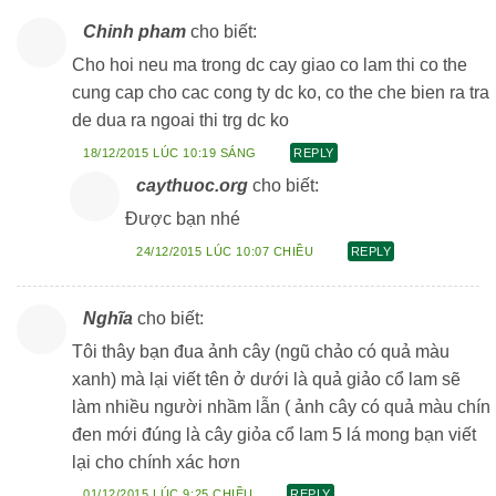
Chinh pham
cho biết:
Cho hoi neu ma trong dc cay giao co lam thi co the
cung cap cho cac cong ty dc ko, co the che bien ra tra
de dua ra ngoai thi trg dc ko
18/12/2015 LÚC 10:19 SÁNG
REPLY
caythuoc.org
cho biết:
Được bạn nhé
24/12/2015 LÚC 10:07 CHIỀU
REPLY
Nghĩa
cho biết:
Tôi thây bạn đua ảnh cây (ngũ chảo có quả màu
xanh) mà lại viết tên ở dưới là quả giảo cổ lam sẽ
làm nhiều người nhầm lẫn ( ảnh cây có quả màu chín
đen mới đúng là cây giỏa cổ lam 5 lá mong bạn viết
lại cho chính xác hơn
01/12/2015 LÚC 9:25 CHIỀU
REPLY