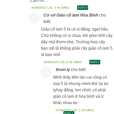
..cam on…
30/06/2015 LÚC 3:44 SÁNG
REPLY
Cơ sở Giảo cổ lam Hòa Bình
cho
biết:
Giảo cổ lam 5 lá có vị đắng, ngọt hậu.
Chứ không có vị chua. khi phơi khô cây
dậy mùi thơm nhẹ. Trường hợp cây
bạn mô tả không phải cây giảo cổ lam 5
lá bạn nhé.
30/06/2015 LÚC 6:19 SÁNG
REPLY
thom ly
cho biết:
Mình thấy trên lào cai cũng có
loại 5 lá nhưng nrem thử lại ko
tyhay đắng, hơi nhớt, có phải
giảo cỏ lam ở hòa bình và lc
khác nhau ko
07/08/2015 LÚC 1:23 SÁNG
REPLY