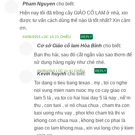
Pham Nguyen
cho biết:
Hiện nay tôi đã trồng cây GIẢO CỔ LAM ở nhà, xin
được tư vấn cách dùng thế nào là tốt nhất? Xin cảm
ơn.
03/05/2015 LÚC 10:22 CHIỀU
REPLY
Cơ sở Giảo cổ lam Hòa Bình
cho biết:
Bạn thu hái, sau đó cắt ngắn vào sao thơm để
sử dụng hàng ngày như chè nhé.
05/05/2015 LÚC 11:41 CHIỀU
REPLY
Kevin huynh
cho biết:
Toi dang o tieu bang texas , my , toi co nghe
noi vung mien nam nuoc my co cay giao co
lam 5 lá , va toi co hai loai day 5 lá nay , nê’m
thu , con tuoi , vi nó chua chua , cham tra con
tuoi uong nhu vay , phoi kho cham trà thi vi
khong con chua nua , khong biet co phai là
giao co lam khong.nua., xin vui long cho ý kien