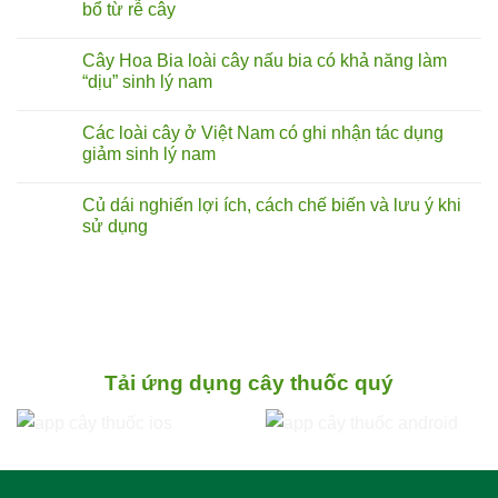
luận
bổ từ rễ cây
ở
Rễ
Không
cây
có
Cây Hoa Bia loài cây nấu bia có khả năng làm
tóp
bình
mỡ
luận
“dịu” sinh lý nam
lá
ở
to
Rễ
Không
chữa
cây
có
Các loài cây ở Việt Nam có ghi nhận tác dụng
liệt
bú
bình
dương:
bò
luận
giảm sinh lý nam
Thực
(hoàng
ở
hư
kỳ
Cây
Không
đến
nam)
Hoa
có
Củ dái nghiến lợi ích, cách chế biến và lưu ý khi
đâu?
sự
Bia
bình
thật
loài
luận
sử dụng
về
cây
ở
vị
nấu
Các
Không
thuốc
bia
loài
có
bổ
có
cây
bình
từ
khả
ở
luận
rễ
năng
Việt
ở
cây
làm
Nam
Củ
“dịu”
có
dái
sinh
ghi
nghiến
lý
nhận
lợi ích,
nam
tác
cách chế biến
Tải ứng dụng cây thuốc quý
dụng
và
giảm
lưu ý
sinh
khi
lý
sử
nam
dụng