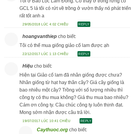
Tôi ở Bảo Lộc Lâm Đồng. Có thấy ở trong rừng có
GCL 5 lá tôi có rứt về trồng ở vườn thấy nó phát triển
rất tốt anh a
29/05/2018 LÚC 4:02 CHIỀU
REPLY
hoangvanthiep
cho biết:
Tôi có thể mua giống giảo cổ lam được ạh
22/12/2017 LÚC 1:13 CHIỀU
REPLY
Hiệu
cho biết:
Hiện tại Giảo cổ lam đã nhân giống được chưa?
Nhân giống từ hạt hay thân cây? Giá cây giống là
bao nhiêu một cây? Trồng với số lượng nhiều thì
công ty có thu mua không? Giá thu mua bao nhiêu?
Cám ơn công ty. Cầu chúc công ty luôn thịnh đạt.
Mong sớm nhận được câu trả lời.
19/07/2017 LÚC 10:41 CHIỀU
REPLY
Caythuoc.org
cho biết: