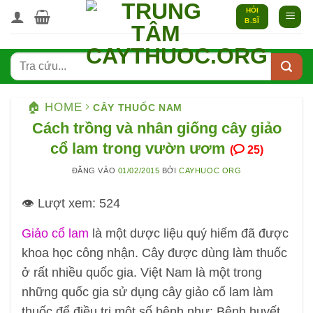
Bỏ
HỎI
B.SĨ
qua
nội
dung
🏠 HOME
CÂY THUỐC NAM
Cách trồng và nhân giống cây giảo
cổ lam trong vườn ươm
(
25)
ĐĂNG VÀO
01/02/2015
BỞI
CAYHUOC ORG
👁️ Lượt xem:
524
Giảo cổ lam
là một dược liệu quý hiếm đã được
khoa học công nhận. Cây được dùng làm thuốc
ở rất nhiều quốc gia. Việt Nam là một trong
những quốc gia sử dụng cây giảo cổ lam làm
thuốc để điều trị một số bệnh như: Bệnh huyết