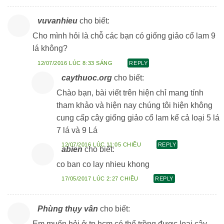
vuvanhieu
cho biết:
Cho mình hỏi là chỗ các bạn có giống giảo cổ lam 9
lá không?
12/07/2016 LÚC 8:33 SÁNG
REPLY
caythuoc.org
cho biết:
Chào bạn, bài viết trên hiện chỉ mang tính
tham khảo và hiện nay chúng tôi hiện không
cung cấp cây giống giảo cổ lam kể cả loại 5 lá
7 lá và 9 Lá
12/07/2016 LÚC 11:05 CHIỀU
REPLY
abien
cho biết:
co ban co lay nhieu khong
17/05/2017 LÚC 2:27 CHIỀU
REPLY
Phùng thụy vân
cho biết:
Em muốn hỏi ở tp hcm có thể trồng được loại cây