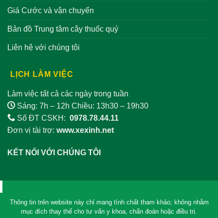
Giá Cước và vận chuyển
Bản đồ Trung tâm cây thuốc quý
Liên hệ với chúng tôi
LỊCH LÀM VIỆC
Làm việc tất cả các ngày trong tuần
Sáng: 7h – 12h Chiều: 13h30 – 19h30
Số ĐT CSKH:
0978.78.44.11
Đơn vị tài trợ:
www.xexinh.net
KẾT NỐI VỚI CHÚNG TÔI
Thông tin trên website này chỉ mang tính chất tham khảo; không nhằm
mục đích thay thế cho tư vấn y khoa, chẩn đoán hoặc điều trị.