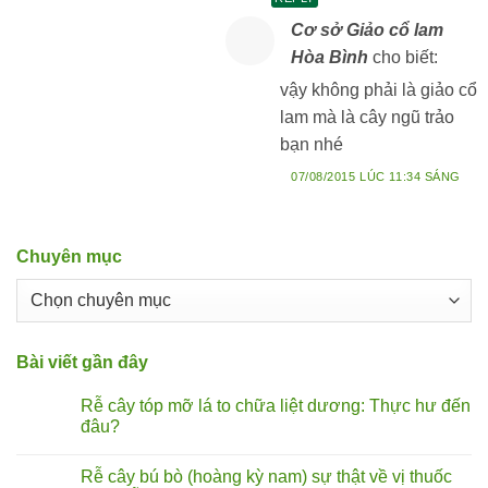
Cơ sở Giảo cổ lam
Hòa Bình
cho biết:
vậy không phải là giảo cổ
lam mà là cây ngũ trảo
bạn nhé
07/08/2015 LÚC 11:34 SÁNG
Chuyên mục
Chuyên
mục
Bài viết gần đây
Rễ cây tóp mỡ lá to chữa liệt dương: Thực hư đến
đâu?
Không
có
Rễ cây bú bò (hoàng kỳ nam) sự thật về vị thuốc
bình