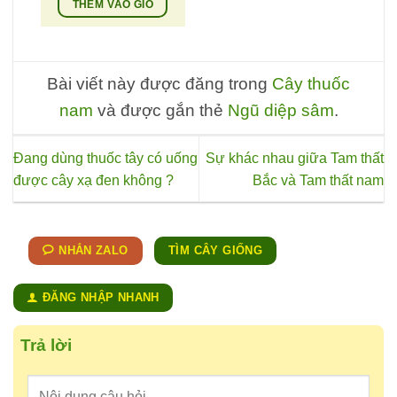
THÊM VÀO GIỎ
Bài viết này được đăng trong
Cây thuốc
nam
và được gắn thẻ
Ngũ diệp sâm
.
Đang dùng thuốc tây có uống
Sự khác nhau giữa Tam thất
được cây xạ đen không ?
Bắc và Tam thất nam
NHẮN ZALO
TÌM CÂY GIỐNG
ĐĂNG NHẬP NHANH
Trả lời