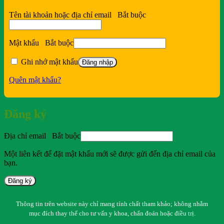
Tên tài khoản hoặc địa chỉ email
Bắt buộc
Mật khẩu
Bắt buộc
Ghi nhớ mật khẩu
Đăng nhập
Quên mật khẩu?
Đăng ký
Địa chỉ email
Bắt buộc
Một liên kết để đặt mật khẩu mới sẽ được gửi đến địa chỉ email của
bạn.
Đăng ký
Thông tin trên website này chỉ mang tính chất tham khảo; không nhằm
mục đích thay thế cho tư vấn y khoa, chẩn đoán hoặc điều trị.