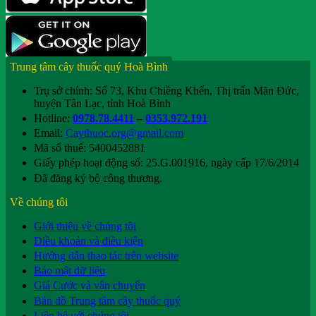
Trung tâm cây thuốc quý Hoà Bình
Trụ sở chính: Số 73, Khu Chiềng Khến, Thị trấn Mãn Đức,
huyện Tân Lạc, tỉnh Hoà Bình
Hotline:
0978.78.4411
–
0353.972.191
Email:
Caythuoc.org@gmail.com
Mã số thuế: 5400452881
Giấy phép hoạt động số: 25.G.001916, ngày cấp 17/6/2014
Đã đăng ký bộ công thương.
Về chúng tôi
Giới thiệu về chúng tôi
Điều khoản và điều kiện
Hướng dẫn thao tác trên website
Bảo mật dữ liệu
Giá Cước và vận chuyển
Bản đồ Trung tâm cây thuốc quý
Liên hệ với chúng tôi