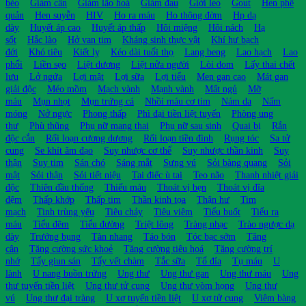
béo
Giảm cân
Giảm lão hoá
Giảm đau
Giời leo
Gout
Hen phế
quản
Hen suyễn
HIV
Ho ra máu
Ho thông đờm
Hp dạ
dày
Huyết áp cao
Huyết áp thấp
Hôi miệng
Hôi nách
Hạ
sốt
Hắc lào
Hở van tim
Kháng sinh thực vật
Khí hư bạch
đới
Khó tiêu
Kiết lỵ
Kéo dài tuổi thọ
Lang beng
Lao hạch
Lao
phổi
Liền sẹo
Liệt dương
Liệt nửa người
Lòi dom
Lấy thai chết
lưu
Lở ngứa
Lợi mật
Lợi sữa
Lợi tiểu
Men gan cao
Mát gan
giải độc
Méo mồm
Mạch vành
Mạnh vành
Mất ngủ
Mỡ
máu
Mụn nhọt
Mụn trứng cá
Nhồi máu cơ tim
Nám da
Nấm
móng
Nở ngực
Phong thấp
Phì đại tiền liệt tuyến
Phòng ung
thư
Phù thũng
Phụ nữ mang thai
Phụ nữ sau sinh
Quai bị
Rắn
độc cắn
Rối loạn cương dương
Rối loạn tiền đình
Rụng tóc
Sa tử
cung
Se khít âm đạo
Suy nhược cơ thể
Suy nhược thần kinh
Suy
thận
Suy tim
Sán chó
Sáng mắt
Sưng vú
Sỏi bàng quang
Sỏi
mật
Sỏi thận
Sỏi tiết niệu
Tai điếc ù tai
Teo não
Thanh nhiệt giải
độc
Thiên đầu thống
Thiếu máu
Thoát vị bẹn
Thoát vị đĩa
đệm
Thấp khớp
Thấp tim
Thần kinh tọa
Thận hư
Tim
mạch
Tinh trùng yếu
Tiêu chảy
Tiêu viêm
Tiểu buốt
Tiểu ra
máu
Tiểu đêm
Tiểu đường
Triệt lông
Tràng nhạc
Trào ngược dạ
dày
Trướng bụng
Tàn nhang
Táo bón
Tóc bạc sớm
Tăng
cân
Tăng cường sức khoẻ
Tăng cường tiêu hoá
Tăng cường trí
nhớ
Tẩy giun sán
Tẩy vết chàm
Tắc sữa
Tổ đỉa
Tụ máu
U
lành
U nang buồn trứng
Ung thư
Ung thư gan
Ung thư máu
Ung
thư tuyến tiền liệt
Ung thư tử cung
Ung thư vòm họng
Ung thư
vú
Ung thư đại tràng
U xơ tuyến tiền liệt
U xơ tử cung
Viêm bàng