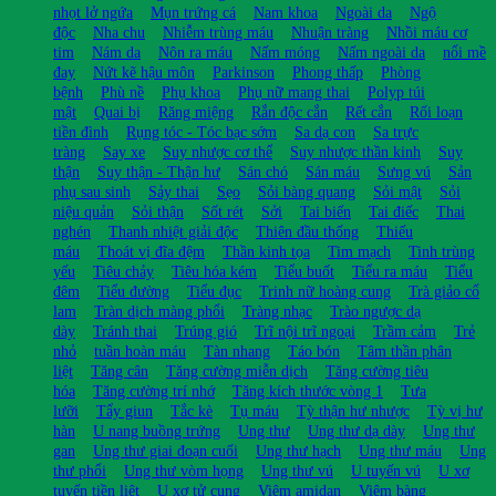
nhọt lở ngứa
Mụn trứng cá
Nam khoa
Ngoài da
Ngộ
độc
Nha chu
Nhiễm trùng máu
Nhuận tràng
Nhồi máu cơ
tim
Nám da
Nôn ra máu
Nấm móng
Nấm ngoài da
nổi mề
đay
Nứt kẽ hậu môn
Parkinson
Phong thấp
Phòng
bệnh
Phù nề
Phụ khoa
Phụ nữ mang thai
Polyp túi
mật
Quai bị
Răng miệng
Rắn độc cắn
Rết cắn
Rối loạn
tiền đình
Rụng tóc - Tóc bạc sớm
Sa dạ con
Sa trực
tràng
Say xe
Suy nhược cơ thể
Suy nhược thần kinh
Suy
thận
Suy thận - Thận hư
Sán chó
Sán máu
Sưng vú
Sản
phụ sau sinh
Sảy thai
Sẹo
Sỏi bàng quang
Sỏi mật
Sỏi
niệu quản
Sỏi thận
Sốt rét
Sởi
Tai biến
Tai điếc
Thai
nghén
Thanh nhiệt giải độc
Thiên đầu thống
Thiếu
máu
Thoát vị đĩa đệm
Thần kinh tọa
Tim mạch
Tinh trùng
yếu
Tiêu chảy
Tiêu hóa kém
Tiểu buốt
Tiểu ra máu
Tiểu
đêm
Tiểu đường
Tiểu đục
Trinh nữ hoàng cung
Trà giảo cổ
lam
Tràn dịch màng phổi
Tràng nhạc
Trào ngược dạ
dày
Tránh thai
Trúng gió
Trĩ nội trĩ ngoại
Trầm cảm
Trẻ
nhỏ
tuần hoàn máu
Tàn nhang
Táo bón
Tâm thần phân
liệt
Tăng cân
Tăng cường miễn dịch
Tăng cường tiêu
hóa
Tăng cường trí nhớ
Tăng kích thước vòng 1
Tưa
lưỡi
Tẩy giun
Tắc kè
Tụ máu
Tỳ thận hư nhược
Tỳ vị hư
hàn
U nang buồng trứng
Ung thư
Ung thư dạ dày
Ung thư
gan
Ung thư giai đoạn cuối
Ung thư hạch
Ung thư máu
Ung
thư phổi
Ung thư vòm họng
Ung thư vú
U tuyến vú
U xơ
tuyến tiền liệt
U xơ tử cung
Viêm amidan
Viêm bàng