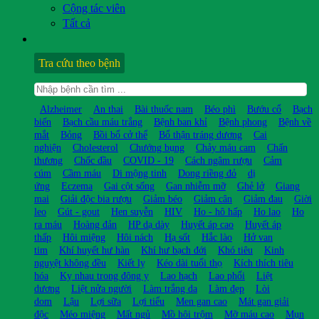
Cộng tác viên
Tất cả
Tra cứu theo bệnh
Alzheimer
An thai
Bài thuốc nam
Béo phì
Bướu cổ
Bạch
biến
Bạch cầu máu trắng
Bệnh ban khỉ
Bệnh phong
Bệnh về
mắt
Bỏng
Bồi bổ cở thể
Bổ thận tráng dương
Cai
nghiện
Cholesterol
Chướng bụng
Chảy máu cam
Chấn
thương
Chốc đầu
COVID - 19
Cách ngâm rượu
Cảm
cúm
Cầm máu
Di mộng tinh
Dong riềng đỏ
dị
ứng
Eczema
Gai cột sống
Gan nhiễm mỡ
Ghẻ lở
Giang
mai
Giải độc bia rượu
Giảm béo
Giảm cân
Giảm đau
Giời
leo
Gút - gout
Hen suyễn
HIV
Ho - hô hấp
Ho lao
Ho
ra máu
Hoàng đản
HP dạ dày
Huyết áp cao
Huyết áp
thấp
Hôi miệng
Hôi nách
Hạ sốt
Hắc lào
Hở van
tim
Khí huyết hư hàn
Khí hư bạch đới
Khó tiêu
Kinh
nguyệt không đều
Kiết lỵ
Kéo dài tuổi thọ
Kích thích tiêu
hóa
Kỵ nhau trong đông y
Lao hạch
Lao phổi
Liệt
dương
Liệt nửa người
Làm trắng da
Làm đẹp
Lòi
dom
Lậu
Lợi sữa
Lợi tiểu
Men gan cao
Mát gan giải
độc
Méo miệng
Mất ngủ
Mồ hôi trộm
Mỡ máu cao
Mụn