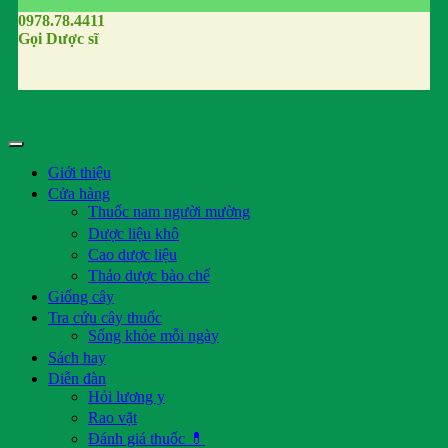
0978.78.4411
Gọi Dược sĩ
Giới thiệu
Cửa hàng
Thuốc nam người mường
Dược liệu khô
Cao dược liệu
Thảo dược bào chế
Giống cây
Tra cứu cây thuốc
Sống khỏe mỗi ngày
Sách hay
Diễn đàn
Hỏi lương y
Rao vặt
Đánh giá thuốc 💊