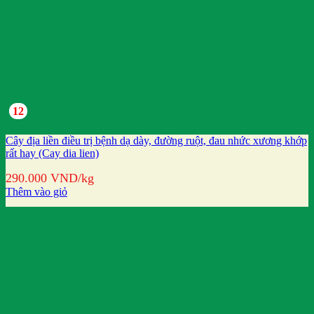
12
Cây địa liền điều trị bệnh dạ dày, đường ruột, đau nhức xương khớp
rất hay (Cay dia lien)
290.000
VND
/kg
Thêm vào giỏ