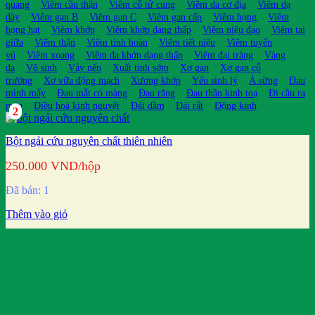
quang
Viêm cầu thận
Viêm cổ tử cung
Viêm da cơ địa
Viêm dạ
dày
Viêm gan B
Viêm gan C
Viêm gan cấp
Viêm họng
Viêm
họng hạt
Viêm khớp
Viêm khớp dạng thấp
Viêm niệu đạo
Viêm tai
giữa
Viêm thận
Viêm tinh hoàn
Viêm tiết niệu
Viêm tuyến
vú
Viêm xoang
Viêm đa khớp dạng thấp
Viêm đại tràng
Vàng
da
Vô sinh
Vảy nến
Xuất tinh sớm
Xơ gan
Xơ gan cổ
trướng
Xơ vữa động mạch
Xương khớp
Yếu sinh lý
Á sừng
Đau
mình mẩy
Đau mắt có màng
Đau răng
Đau thần kinh toạ
Đi cầu ra
máu
Điều hoà kinh nguyệt
Đái dầm
Đái rắt
Động kinh
2
Bột ngải cứu nguyên chất thiên nhiên
250.000
VND
/hộp
Đã bán: 1
Thêm vào giỏ