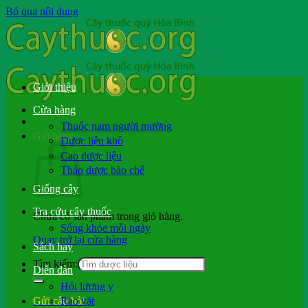
Bỏ qua nội dung
Giới thiệu
Cửa hàng
Thuốc nam người mường
Giỏ hàng
Dược liệu khô
Cao dược liệu
Thảo dược bào chế
Giống cây
Tra cứu cây thuốc
Chưa có sản phẩm trong giỏ hàng.
Sống khỏe mỗi ngày
Quay trở lại cửa hàng
Sách hay
Tìm kiếm:
Diễn đàn
Hỏi lương y
Rao vặt
Gửi câu hỏi