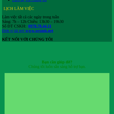
LỊCH LÀM VIỆC
Làm việc tất cả các ngày trong tuần
Sáng: 7h – 12h Chiều: 13h30 – 19h30
Số ĐT CSKH:
0978.78.44.11
Đơn vị tài trợ:
www.xexinh.net
KẾT NỐI VỚI CHÚNG TÔI
Bạn cần giúp đỡ?
Chúng tôi luôn sẵn sàng hỗ trợ bạn.