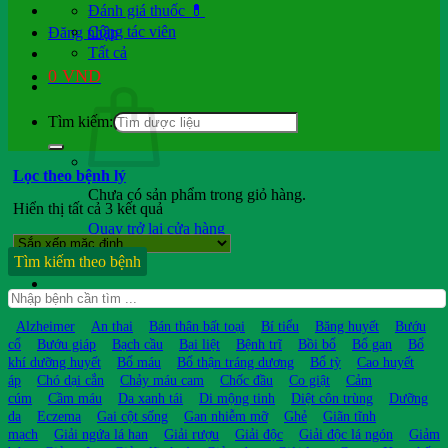
Đánh giá thuốc 💊
Cộng tác viên
Đăng nhập
Tất cả
0
VND
Tìm kiếm:
Lọc theo bệnh lý
Chưa có sản phẩm trong giỏ hàng.
Hiển thị tất cả 3 kết quả
Quay trở lại cửa hàng
Tìm kiếm theo bệnh
Hỏi b.sĩ
Alzheimer
An thai
Bán thân bất toại
Bí tiểu
Băng huyết
Bướu
cổ
Bướu giáp
Bạch cầu
Bại liệt
Bệnh trĩ
Bồi bổ
Bổ gan
Bổ
khí dưỡng huyết
Bổ máu
Bổ thận tráng dương
Bổ tỳ
Cao huyết
áp
Chó dại cắn
Chảy máu cam
Chốc đầu
Co giật
Cảm
cúm
Cầm máu
Da xanh tái
Di mộng tinh
Diệt côn trùng
Dưỡng
da
Eczema
Gai cột sống
Gan nhiễm mỡ
Ghẻ
Giãn tĩnh
mạch
Giải ngứa lá han
Giải rượu
Giải độc
Giải độc lá ngón
Giảm