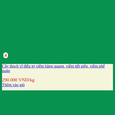
4
Cây thạch vĩ điều trị viêm bàng quang, viêm tiết niệu, viêm phế
quản
290.000
VND
/kg
Thêm vào giỏ