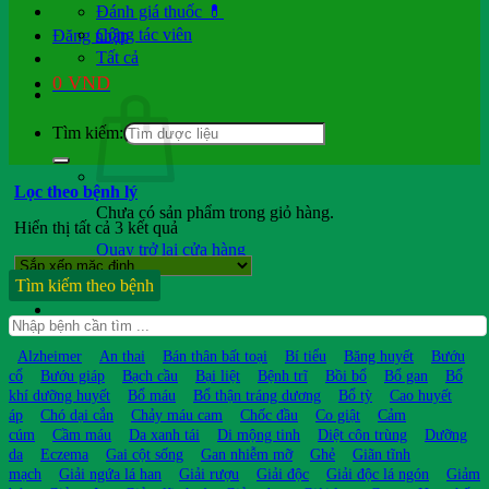
Đánh giá thuốc 💊
Cộng tác viên
Đăng nhập
Tất cả
0
VND
Tìm kiếm:
Lọc theo bệnh lý
Chưa có sản phẩm trong giỏ hàng.
Hiển thị tất cả 3 kết quả
Quay trở lại cửa hàng
Tìm kiếm theo bệnh
Hỏi b.sĩ
Alzheimer
An thai
Bán thân bất toại
Bí tiểu
Băng huyết
Bướu
cổ
Bướu giáp
Bạch cầu
Bại liệt
Bệnh trĩ
Bồi bổ
Bổ gan
Bổ
khí dưỡng huyết
Bổ máu
Bổ thận tráng dương
Bổ tỳ
Cao huyết
áp
Chó dại cắn
Chảy máu cam
Chốc đầu
Co giật
Cảm
cúm
Cầm máu
Da xanh tái
Di mộng tinh
Diệt côn trùng
Dưỡng
da
Eczema
Gai cột sống
Gan nhiễm mỡ
Ghẻ
Giãn tĩnh
mạch
Giải ngứa lá han
Giải rượu
Giải độc
Giải độc lá ngón
Giảm