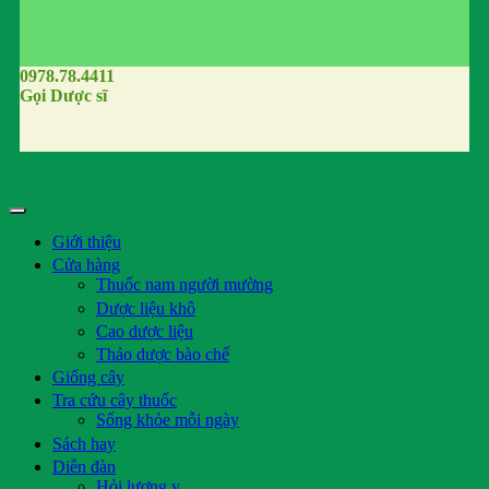
0978.78.4411
Gọi Dược sĩ
Giới thiệu
Cửa hàng
Thuốc nam người mường
Dược liệu khô
Cao dược liệu
Thảo dược bào chế
Giống cây
Tra cứu cây thuốc
Sống khỏe mỗi ngày
Sách hay
Diễn đàn
Hỏi lương y