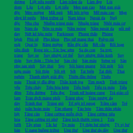
dương
Liệt nửa người
Làm trắng da
Làm đẹp
Lòi
dom
Lậu
Lợi sữa
Lợi tiểu
Men gan cao
Mát gan giải
độc
Méo miệng
Mất ngủ
Mồ hôi trộm
Mỡ máu cao
Mụn
nhọt lở ngứa
Mụn trứng cá
Nam khoa
Ngoài da
Ngộ
độc
Nha chu
Nhiễm trùng máu
Nhuận tràng
Nhồi máu cơ
tim
Nám da
Nôn ra máu
Nấm móng
Nấm ngoài da
nổi mề
đay
Nứt kẽ hậu môn
Parkinson
Phong thấp
Phòng
bệnh
Phù nề
Phụ khoa
Phụ nữ mang thai
Polyp túi
mật
Quai bị
Răng miệng
Rắn độc cắn
Rết cắn
Rối loạn
tiền đình
Rụng tóc - Tóc bạc sớm
Sa dạ con
Sa trực
tràng
Say xe
Suy nhược cơ thể
Suy nhược thần kinh
Suy
thận
Suy thận - Thận hư
Sán chó
Sán máu
Sưng vú
Sản
phụ sau sinh
Sảy thai
Sẹo
Sỏi bàng quang
Sỏi mật
Sỏi
niệu quản
Sỏi thận
Sốt rét
Sởi
Tai biến
Tai điếc
Thai
nghén
Thanh nhiệt giải độc
Thiên đầu thống
Thiếu
máu
Thoát vị đĩa đệm
Thần kinh tọa
Tim mạch
Tinh trùng
yếu
Tiêu chảy
Tiêu hóa kém
Tiểu buốt
Tiểu ra máu
Tiểu
đêm
Tiểu đường
Tiểu đục
Trinh nữ hoàng cung
Trà giảo cổ
lam
Tràn dịch màng phổi
Tràng nhạc
Trào ngược dạ
dày
Tránh thai
Trúng gió
Trĩ nội trĩ ngoại
Trầm cảm
Trẻ
nhỏ
tuần hoàn máu
Tàn nhang
Táo bón
Tâm thần phân
liệt
Tăng cân
Tăng cường miễn dịch
Tăng cường tiêu
hóa
Tăng cường trí nhớ
Tăng kích thước vòng 1
Tưa
lưỡi
Tẩy giun
Tắc kè
Tụ máu
Tỳ thận hư nhược
Tỳ vị hư
hàn
U nang buồng trứng
Ung thư
Ung thư dạ dày
Ung thư