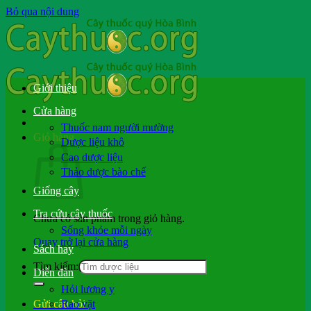
Bỏ qua nội dung
Giới thiệu
Cửa hàng
Thuốc nam người mường
Giỏ hàng
Dược liệu khô
Cao dược liệu
Thảo dược bào chế
Giống cây
Tra cứu cây thuốc
Chưa có sản phẩm trong giỏ hàng.
Sống khỏe mỗi ngày
Quay trở lại cửa hàng
Sách hay
Tìm kiếm:
Diễn đàn
Hỏi lương y
Rao vặt
Gửi câu hỏi