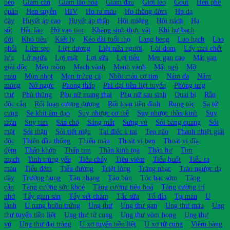
béo
Giảm cân
Giảm lão hoá
Giảm đau
Giời leo
Gout
Hen phế
quản
Hen suyễn
HIV
Ho ra máu
Ho thông đờm
Hp dạ
dày
Huyết áp cao
Huyết áp thấp
Hôi miệng
Hôi nách
Hạ
sốt
Hắc lào
Hở van tim
Kháng sinh thực vật
Khí hư bạch
đới
Khó tiêu
Kiết lỵ
Kéo dài tuổi thọ
Lang beng
Lao hạch
Lao
phổi
Liền sẹo
Liệt dương
Liệt nửa người
Lòi dom
Lấy thai chết
lưu
Lở ngứa
Lợi mật
Lợi sữa
Lợi tiểu
Men gan cao
Mát gan
giải độc
Méo mồm
Mạch vành
Mạnh vành
Mất ngủ
Mỡ
máu
Mụn nhọt
Mụn trứng cá
Nhồi máu cơ tim
Nám da
Nấm
móng
Nở ngực
Phong thấp
Phì đại tiền liệt tuyến
Phòng ung
thư
Phù thũng
Phụ nữ mang thai
Phụ nữ sau sinh
Quai bị
Rắn
độc cắn
Rối loạn cương dương
Rối loạn tiền đình
Rụng tóc
Sa tử
cung
Se khít âm đạo
Suy nhược cơ thể
Suy nhược thần kinh
Suy
thận
Suy tim
Sán chó
Sáng mắt
Sưng vú
Sỏi bàng quang
Sỏi
mật
Sỏi thận
Sỏi tiết niệu
Tai điếc ù tai
Teo não
Thanh nhiệt giải
độc
Thiên đầu thống
Thiếu máu
Thoát vị bẹn
Thoát vị đĩa
đệm
Thấp khớp
Thấp tim
Thần kinh tọa
Thận hư
Tim
mạch
Tinh trùng yếu
Tiêu chảy
Tiêu viêm
Tiểu buốt
Tiểu ra
máu
Tiểu đêm
Tiểu đường
Triệt lông
Tràng nhạc
Trào ngược dạ
dày
Trướng bụng
Tàn nhang
Táo bón
Tóc bạc sớm
Tăng
cân
Tăng cường sức khoẻ
Tăng cường tiêu hoá
Tăng cường trí
nhớ
Tẩy giun sán
Tẩy vết chàm
Tắc sữa
Tổ đỉa
Tụ máu
U
lành
U nang buồn trứng
Ung thư
Ung thư gan
Ung thư máu
Ung
thư tuyến tiền liệt
Ung thư tử cung
Ung thư vòm họng
Ung thư
vú
Ung thư đại tràng
U xơ tuyến tiền liệt
U xơ tử cung
Viêm bàng