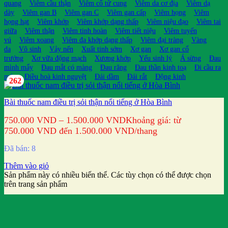
quang
Viêm cầu thận
Viêm cổ tử cung
Viêm da cơ địa
Viêm dạ
dày
Viêm gan B
Viêm gan C
Viêm gan cấp
Viêm họng
Viêm
họng hạt
Viêm khớp
Viêm khớp dạng thấp
Viêm niệu đạo
Viêm tai
giữa
Viêm thận
Viêm tinh hoàn
Viêm tiết niệu
Viêm tuyến
vú
Viêm xoang
Viêm đa khớp dạng thấp
Viêm đại tràng
Vàng
da
Vô sinh
Vảy nến
Xuất tinh sớm
Xơ gan
Xơ gan cổ
trướng
Xơ vữa động mạch
Xương khớp
Yếu sinh lý
Á sừng
Đau
mình mẩy
Đau mắt có màng
Đau răng
Đau thần kinh toạ
Đi cầu ra
máu
Điều hoà kinh nguyệt
Đái dầm
Đái rắt
Động kinh
262
Bài thuốc nam điều trị sỏi thận nổi tiếng ở Hòa Bình
750.000
VND
–
1.500.000
VND
Khoảng giá: từ
750.000 VND đến 1.500.000 VND
/thang
Đã bán: 8
Thêm vào giỏ
Sản phẩm này có nhiều biến thể. Các tùy chọn có thể được chọn
trên trang sản phẩm