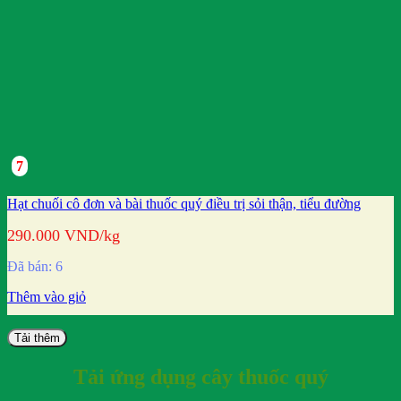
7
Hạt chuối cô đơn và bài thuốc quý điều trị sỏi thận, tiểu đường
290.000
VND
/kg
Đã bán: 6
Thêm vào giỏ
Tải thêm
Tải ứng dụng cây thuốc quý