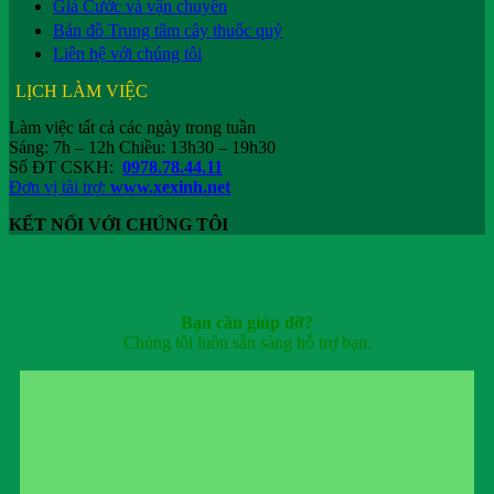
Giá Cước và vận chuyển
Bản đồ Trung tâm cây thuốc quý
Liên hệ với chúng tôi
LỊCH LÀM VIỆC
Làm việc tất cả các ngày trong tuần
Sáng: 7h – 12h Chiều: 13h30 – 19h30
Số ĐT CSKH:
0978.78.44.11
Đơn vị tài trợ:
www.xexinh.net
KẾT NỐI VỚI CHÚNG TÔI
Bạn cần giúp đỡ?
Chúng tôi luôn sẵn sàng hỗ trợ bạn.