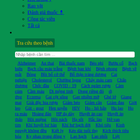
Rao vặt
Đánh giá thuốc 💊
Cộng tác viên
Tất cả
Tra cứu theo bệnh
Alzheimer
An thai
Bài thuốc nam
Béo phì
Bướu cổ
Bạch
biến
Bạch cầu máu trắng
Bệnh ban khỉ
Bệnh phong
Bệnh về
mắt
Bỏng
Bồi bổ cở thể
Bổ thận tráng dương
Cai
nghiện
Cholesterol
Chướng bụng
Chảy máu cam
Chấn
thương
Chốc đầu
COVID - 19
Cách ngâm rượu
Cảm
cúm
Cầm máu
Di mộng tinh
Dong riềng đỏ
dị
ứng
Eczema
Gai cột sống
Gan nhiễm mỡ
Ghẻ lở
Giang
mai
Giải độc bia rượu
Giảm béo
Giảm cân
Giảm đau
Giời
leo
Gút - gout
Hen suyễn
HIV
Ho - hô hấp
Ho lao
Ho
ra máu
Hoàng đản
HP dạ dày
Huyết áp cao
Huyết áp
thấp
Hôi miệng
Hôi nách
Hạ sốt
Hắc lào
Hở van
tim
Khí huyết hư hàn
Khí hư bạch đới
Khó tiêu
Kinh
nguyệt không đều
Kiết lỵ
Kéo dài tuổi thọ
Kích thích tiêu
hóa
Kỵ nhau trong đông y
Lao hạch
Lao phổi
Liệt