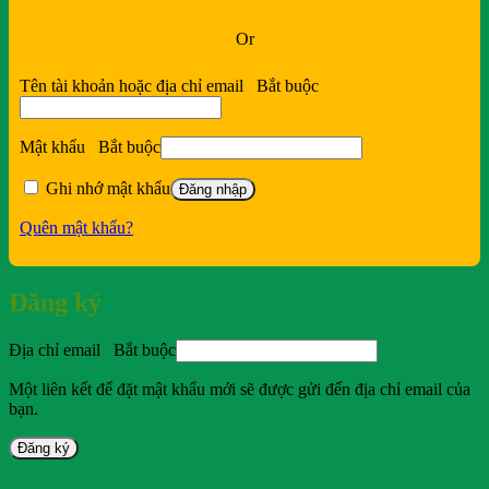
Or
Tên tài khoản hoặc địa chỉ email
Bắt buộc
Mật khẩu
Bắt buộc
Ghi nhớ mật khẩu
Đăng nhập
Quên mật khẩu?
Đăng ký
Địa chỉ email
Bắt buộc
Một liên kết để đặt mật khẩu mới sẽ được gửi đến địa chỉ email của
bạn.
Đăng ký