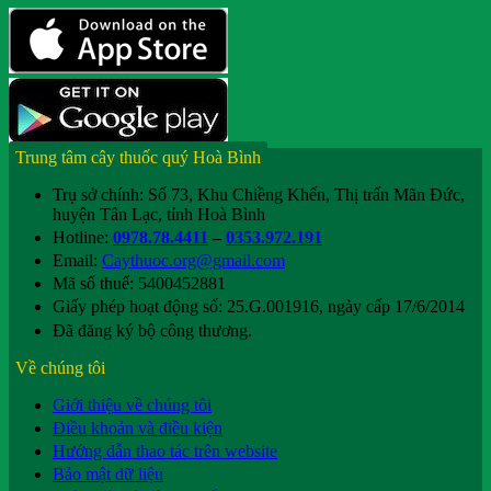
Trung tâm cây thuốc quý Hoà Bình
Trụ sở chính: Số 73, Khu Chiềng Khến, Thị trấn Mãn Đức,
huyện Tân Lạc, tỉnh Hoà Bình
Hotline:
0978.78.4411
–
0353.972.191
Email:
Caythuoc.org@gmail.com
Mã số thuế: 5400452881
Giấy phép hoạt động số: 25.G.001916, ngày cấp 17/6/2014
Đã đăng ký bộ công thương.
Về chúng tôi
Giới thiệu về chúng tôi
Điều khoản và điều kiện
Hướng dẫn thao tác trên website
Bảo mật dữ liệu