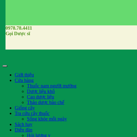
0978.78.4411
Gọi Dược sĩ
Giới thiệu
Cửa hàng
Thuốc nam người mường
Dược liệu khô
Cao dược liệu
Thảo dược bào chế
Giống cây
Tra cứu cây thuốc
Sống khỏe mỗi ngày
Sách hay
Diễn đàn
Hỏi lương y