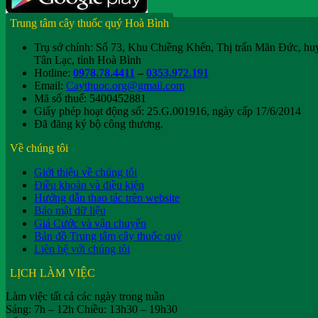
Trung tâm cây thuốc quý Hoà Bình
Trụ sở chính: Số 73, Khu Chiềng Khến, Thị trấn Mãn Đức, hu
Tân Lạc, tỉnh Hoà Bình
Hotline:
0978.78.4411
–
0353.972.191
Email:
Caythuoc.org@gmail.com
Mã số thuế: 5400452881
Giấy phép hoạt động số: 25.G.001916, ngày cấp 17/6/2014
Đã đăng ký bộ công thương.
Về chúng tôi
Giới thiệu về chúng tôi
Điều khoản và điều kiện
Hướng dẫn thao tác trên website
Bảo mật dữ liệu
Giá Cước và vận chuyển
Bản đồ Trung tâm cây thuốc quý
Liên hệ với chúng tôi
LỊCH LÀM VIỆC
Làm việc tất cả các ngày trong tuần
Sáng: 7h – 12h Chiều: 13h30 – 19h30