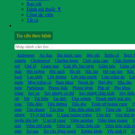
Rao vặt
Đánh giá thuốc 💊
Cộng tác viên
Tất cả
Tra cứu theo bệnh
Alzheimer
An thai
Bài thuốc nam
Béo phì
Bướu cổ
Bạch 
nghiện
Cholesterol
Chướng bụng
Chảy máu cam
Chấn thương
mỡ
Ghẻ lở
Giang mai
Giải độc bia rượu
Giảm béo
Giảm câ
thấp
Hôi miệng
Hôi nách
Hạ sốt
Hắc lào
Hở van tim
Khí 
hạch
Lao phổi
Liệt dương
Liệt nửa người
Làm trắng da
Là
ngứa
Mụn trứng cá
Nam khoa
Ngoài da
Ngộ độc
Nha chu
môn
Parkinson
Phong thấp
Phòng bệnh
Phù nề
Phụ khoa
tràng
Say xe
Suy nhược cơ thể
Suy nhược thần kinh
Suy thận
rét
Sởi
Tai biến
Tai điếc
Thai nghén
Thanh nhiệt giải độc
máu
Tiểu đêm
Tiểu đường
Tiểu đục
Trinh nữ hoàng cung
T
máu
Tàn nhang
Táo bón
Tâm thần phân liệt
Tăng cân
Tăng
nhược
Tỳ vị hư hàn
U nang buồng trứng
Ung thư
Ung thư dạ
tuyến tiền liệt
U xơ tử cung
Viêm amidan
Viêm bàng quang
V
mũi
Viêm phế quản
Viêm tai
Viêm thận cấp
Viêm thận mãn tí
sớm
Xơ gan
Xơ vữa động mạch
Xương khớp
Yếu sinh lý
Z