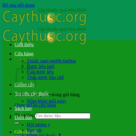
Bỏ qua nội dung
Giới thiệu
Cửa hàng
Giỏ hàng
Thuốc nam người mường
Dược liệu khô
Cao dược liệu
Thảo dược bào chế
Giống cây
Tra cứu cây thuốc
Chưa có sản phẩm trong giỏ hàng.
Sống khỏe mỗi ngày
Quay trở lại cửa hàng
Sách hay
Tìm kiếm:
Diễn đàn
Hỏi lương y
Rao vặt
Gửi câu hỏi
Đánh giá thuốc 💊