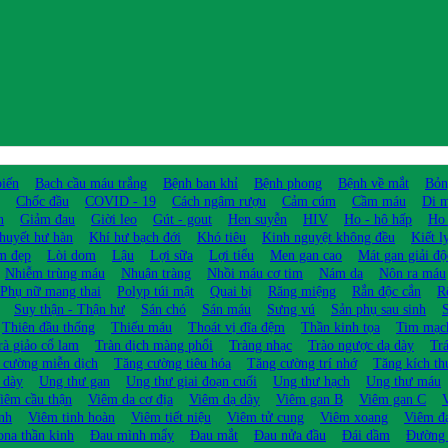
biến
Bạch cầu máu trắng
Bệnh ban khỉ
Bệnh phong
Bệnh về mắt
Bỏn
Chốc đầu
COVID - 19
Cách ngâm rượu
Cảm cúm
Cầm máu
Di m
n
Giảm đau
Giời leo
Gút - gout
Hen suyễn
HIV
Ho - hô hấp
Ho 
huyết hư hàn
Khí hư bạch đới
Khó tiêu
Kinh nguyệt không đều
Kiết l
m đẹp
Lòi dom
Lậu
Lợi sữa
Lợi tiểu
Men gan cao
Mát gan giải độ
Nhiễm trùng máu
Nhuận tràng
Nhồi máu cơ tim
Nám da
Nôn ra máu
Phụ nữ mang thai
Polyp túi mật
Quai bị
Răng miệng
Rắn độc cắn
R
Suy thận - Thận hư
Sán chó
Sán máu
Sưng vú
Sản phụ sau sinh
S
Thiên đầu thống
Thiếu máu
Thoát vị đĩa đệm
Thần kinh tọa
Tim mạc
rà giảo cổ lam
Tràn dịch màng phổi
Tràng nhạc
Trào ngược dạ dày
Trá
 cường miễn dịch
Tăng cường tiêu hóa
Tăng cường trí nhớ
Tăng kích th
 dày
Ung thư gan
Ung thư giai đoạn cuối
Ung thư hạch
Ung thư máu
iêm cầu thận
Viêm da cơ địa
Viêm dạ dày
Viêm gan B
Viêm gan C
nh
Viêm tinh hoàn
Viêm tiết niệu
Viêm tử cung
Viêm xoang
Viêm đạ
ona thần kinh
Đau mình mẩy
Đau mắt
Đau nửa đầu
Đái dầm
Đường 