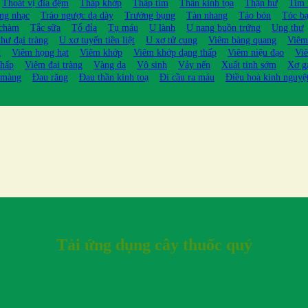
Thoát vị đĩa đệm
Thấp khớp
Thấp tim
Thần kinh tọa
Thận hư
Tim
ng nhạc
Trào ngược dạ dày
Trướng bụng
Tàn nhang
Táo bón
Tóc b
 chàm
Tắc sữa
Tổ đỉa
Tụ máu
U lành
U nang buồn trứng
Ung thư
hư đại tràng
U xơ tuyến tiền liệt
U xơ tử cung
Viêm bàng quang
Viêm
g
Viêm họng hạt
Viêm khớp
Viêm khớp dạng thấp
Viêm niệu đạo
Viê
thấp
Viêm đại tràng
Vàng da
Vô sinh
Vảy nến
Xuất tinh sớm
Xơ g
 màng
Đau răng
Đau thần kinh toạ
Đi cầu ra máu
Điều hoà kinh nguyệ
Tải ứng dụng cây thuốc quý