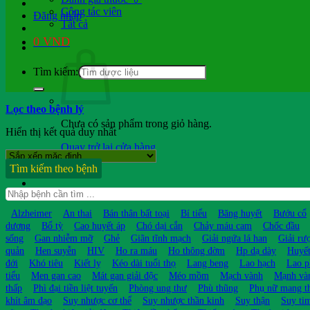
Cộng tác viên
Đăng nhập
Tất cả
0
VND
Tìm kiếm:
Lọc theo bệnh lý
Chưa có sản phẩm trong giỏ hàng.
Hiển thị kết quả duy nhất
Quay trở lại cửa hàng
Tìm kiếm theo bệnh
Hỏi b.sĩ
Alzheimer
An thai
Bán thân bất toại
Bí tiểu
Băng huyết
Bướu cổ
dương
Bổ tỳ
Cao huyết áp
Chó dại cắn
Chảy máu cam
Chốc đầu
sống
Gan nhiễm mỡ
Ghẻ
Giãn tĩnh mạch
Giải ngứa lá han
Giải rư
quản
Hen suyễn
HIV
Ho ra máu
Ho thông đờm
Hp dạ dày
Huyết
đới
Khó tiêu
Kiết lỵ
Kéo dài tuổi thọ
Lang beng
Lao hạch
Lao p
tiểu
Men gan cao
Mát gan giải độc
Méo mồm
Mạch vành
Mạnh và
thấp
Phì đại tiền liệt tuyến
Phòng ung thư
Phù thũng
Phụ nữ mang t
khít âm đạo
Suy nhược cơ thể
Suy nhược thần kinh
Suy thận
Suy ti