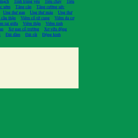
 mạch
Tinh trùng yếu
Tiêu chảy
Tiêu
ạc sớm
Tăng cân
Tăng cường sức
Ung thư gan
Ung thư máu
Ung thư
 cầu thận
Viêm cổ tử cung
Viêm da cơ
m tai giữa
Viêm thận
Viêm tinh
an
Xơ gan cổ trướng
Xơ vữa động
t
Đái dầm
Đái rắt
Động kinh