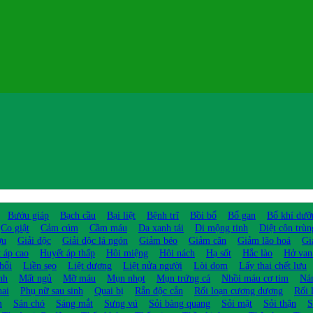
Bướu giáp
Bạch cầu
Bại liệt
Bệnh trĩ
Bồi bổ
Bổ gan
Bổ khí dưỡ
Co giật
Cảm cúm
Cầm máu
Da xanh tái
Di mộng tinh
Diệt côn trùn
ợu
Giải độc
Giải độc lá ngón
Giảm béo
Giảm cân
Giảm lão hoá
Gi
 áp cao
Huyết áp thấp
Hôi miệng
Hôi nách
Hạ sốt
Hắc lào
Hở van
hổi
Liền sẹo
Liệt dương
Liệt nửa người
Lòi dom
Lấy thai chết lưu
nh
Mất ngủ
Mỡ máu
Mụn nhọt
Mụn trứng cá
Nhồi máu cơ tim
Ná
hai
Phụ nữ sau sinh
Quai bị
Rắn độc cắn
Rối loạn cương dương
Rối 
m
Sán chó
Sáng mắt
Sưng vú
Sỏi bàng quang
Sỏi mật
Sỏi thận
S