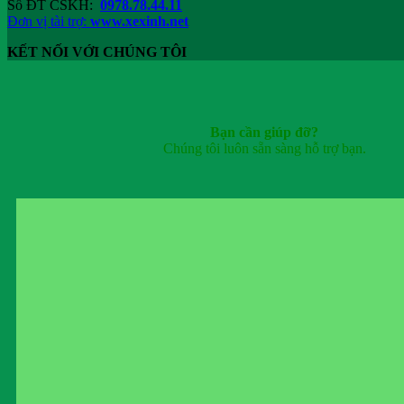
Số ĐT CSKH:
0978.78.44.11
Đơn vị tài trợ:
www.xexinh.net
KẾT NỐI VỚI CHÚNG TÔI
Bạn cần giúp đỡ?
Chúng tôi luôn sẵn sàng hỗ trợ bạn.