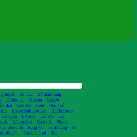
ng huyết
Bổ máu
Bổ thận tráng
g
Dưỡng da
Eczema
Gai cột
ảm đau
Giời leo
Gout
Hen phế
 tim
Kháng sinh thực vật
Khí hư bạch
Lở ngứa
Lợi mật
Lợi sữa
Lợi
m da
Nấm móng
Nở ngực
Phong
loạn tiền đình
Rụng tóc
Sa tử cung
Se
ỏi tiết niệu
Tai điếc ù tai
Teo