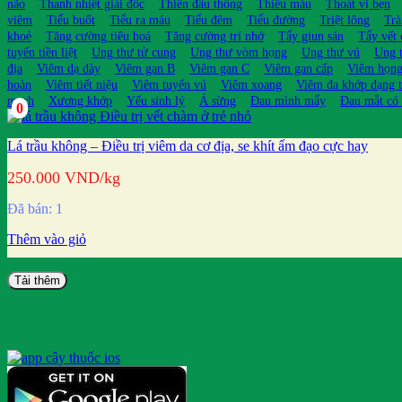
não
Thanh nhiệt giải độc
Thiên đầu thống
Thiếu máu
Thoát vị bẹn
viêm
Tiểu buốt
Tiểu ra máu
Tiểu đêm
Tiểu đường
Triệt lông
Trà
khoẻ
Tăng cường tiêu hoá
Tăng cường trí nhớ
Tẩy giun sán
Tẩy vết
tuyến tiền liệt
Ung thư tử cung
Ung thư vòm họng
Ung thư vú
Ung t
địa
Viêm dạ dày
Viêm gan B
Viêm gan C
Viêm gan cấp
Viêm họn
hoàn
Viêm tiết niệu
Viêm tuyến vú
Viêm xoang
Viêm đa khớp dạng 
mạch
Xương khớp
Yếu sinh lý
Á sừng
Đau mình mẩy
Đau mắt có
0
Lá trầu không – Điều trị viêm da cơ địa, se khít ấm đạo cực hay
250.000
VND
/kg
Đã bán: 1
Thêm vào giỏ
Tải thêm