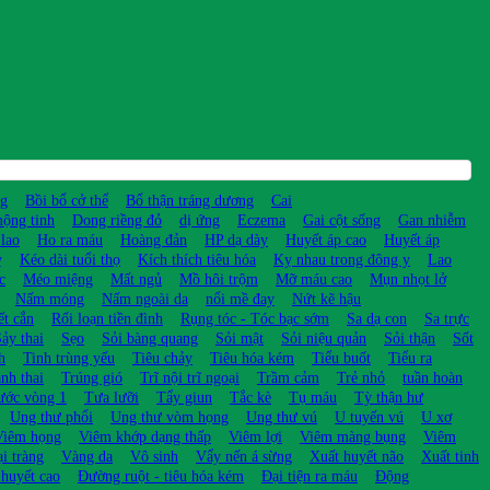
g
Bồi bổ cở thể
Bổ thận tráng dương
Cai
ộng tinh
Dong riềng đỏ
dị ứng
Eczema
Gai cột sống
Gan nhiễm
lao
Ho ra máu
Hoàng đản
HP dạ dày
Huyết áp cao
Huyết áp
ỵ
Kéo dài tuổi thọ
Kích thích tiêu hóa
Kỵ nhau trong đông y
Lao
c
Méo miệng
Mất ngủ
Mồ hôi trộm
Mỡ máu cao
Mụn nhọt lở
Nấm móng
Nấm ngoài da
nổi mề đay
Nứt kẽ hậu
ết cắn
Rối loạn tiền đình
Rụng tóc - Tóc bạc sớm
Sa dạ con
Sa trực
ảy thai
Sẹo
Sỏi bàng quang
Sỏi mật
Sỏi niệu quản
Sỏi thận
Sốt
h
Tinh trùng yếu
Tiêu chảy
Tiêu hóa kém
Tiểu buốt
Tiểu ra
nh thai
Trúng gió
Trĩ nội trĩ ngoại
Trầm cảm
Trẻ nhỏ
tuần hoàn
ước vòng 1
Tưa lưỡi
Tẩy giun
Tắc kè
Tụ máu
Tỳ thận hư
Ung thư phổi
Ung thư vòm họng
Ung thư vú
U tuyến vú
U xơ
Viêm họng
Viêm khớp dạng thấp
Viêm lợi
Viêm màng bụng
Viêm
i tràng
Vàng da
Vô sinh
Vẩy nến á sừng
Xuất huyết não
Xuất tinh
huyết cao
Đường ruột - tiêu hóa kém
Đại tiện ra máu
Động