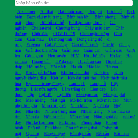
Alzheimer
An thai
Bài thuốc nam
Béo phì
Bướu cổ
Bạch
biến
Bạch cầu máu trắng
Bệnh ban khỉ
Bệnh phong
Bệnh về
mắt
Bỏng
Bồi bổ cở thể
Bổ thận tráng dương
Cai
nghiện
Cholesterol
Chướng bụng
Chảy máu cam
Chấn
thương
Chốc đầu
COVID - 19
Cách ngâm rượu
Cảm
cúm
Cầm máu
Di mộng tinh
Dong riềng đỏ
dị
ứng
Eczema
Gai cột sống
Gan nhiễm mỡ
Ghẻ lở
Giang
mai
Giải độc bia rượu
Giảm béo
Giảm cân
Giảm đau
Giời
leo
Gút - gout
Hen suyễn
HIV
Ho - hô hấp
Ho lao
Ho
ra máu
Hoàng đản
HP dạ dày
Huyết áp cao
Huyết áp
thấp
Hôi miệng
Hôi nách
Hạ sốt
Hắc lào
Hở van
tim
Khí huyết hư hàn
Khí hư bạch đới
Khó tiêu
Kinh
nguyệt không đều
Kiết lỵ
Kéo dài tuổi thọ
Kích thích tiêu
hóa
Kỵ nhau trong đông y
Lao hạch
Lao phổi
Liệt
dương
Liệt nửa người
Làm trắng da
Làm đẹp
Lòi
dom
Lậu
Lợi sữa
Lợi tiểu
Men gan cao
Mát gan giải
độc
Méo miệng
Mất ngủ
Mồ hôi trộm
Mỡ máu cao
Mụn
nhọt lở ngứa
Mụn trứng cá
Nam khoa
Ngoài da
Ngộ
độc
Nha chu
Nhiễm trùng máu
Nhuận tràng
Nhồi máu cơ
tim
Nám da
Nôn ra máu
Nấm móng
Nấm ngoài da
nổi mề
đay
Nứt kẽ hậu môn
Parkinson
Phong thấp
Phòng
bệnh
Phù nề
Phụ khoa
Phụ nữ mang thai
Polyp túi
mật
Quai bị
Răng miệng
Rắn độc cắn
Rết cắn
Rối loạn