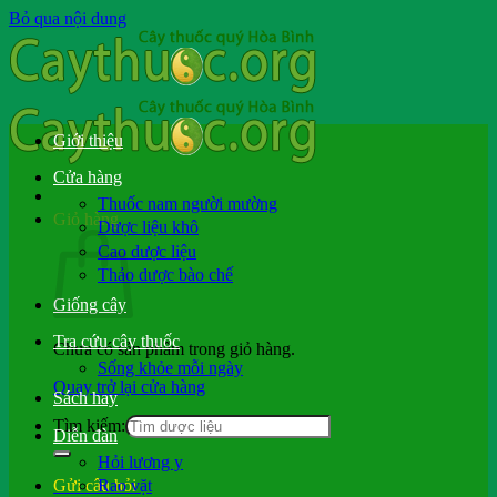
Bỏ qua nội dung
Giới thiệu
Cửa hàng
Thuốc nam người mường
Giỏ hàng
Dược liệu khô
Cao dược liệu
Thảo dược bào chế
Giống cây
Tra cứu cây thuốc
Chưa có sản phẩm trong giỏ hàng.
Sống khỏe mỗi ngày
Quay trở lại cửa hàng
Sách hay
Tìm kiếm:
Diễn đàn
Hỏi lương y
Rao vặt
Gửi câu hỏi