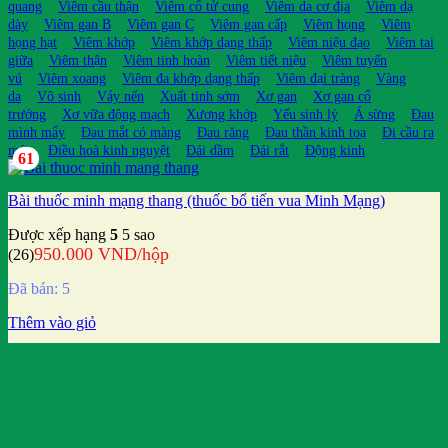
quang
Viêm cầu thận
Viêm cổ tử cung
Viêm da cơ địa
Viêm dạ
dày
Viêm gan B
Viêm gan C
Viêm gan cấp
Viêm họng
Viêm
họng hạt
Viêm khớp
Viêm khớp dạng thấp
Viêm niệu đạo
Viêm tai
giữa
Viêm thận
Viêm tinh hoàn
Viêm tiết niệu
Viêm tuyến
vú
Viêm xoang
Viêm đa khớp dạng thấp
Viêm đại tràng
Vàng
da
Vô sinh
Vảy nến
Xuất tinh sớm
Xơ gan
Xơ gan cổ
trướng
Xơ vữa động mạch
Xương khớp
Yếu sinh lý
Á sừng
Đau
mình mẩy
Đau mắt có màng
Đau răng
Đau thần kinh toạ
Đi cầu ra
máu
Điều hoà kinh nguyệt
Đái dầm
Đái rắt
Động kinh
61
Bài thuốc minh mạng thang (thuốc bổ tiến vua Minh Mạng)
Được xếp hạng
5
5 sao
950.000
VND
/hộp
(26)
Đã bán: 5
Thêm vào giỏ