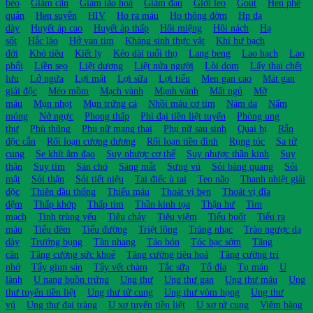
béo
Giảm cân
Giảm lão hoá
Giảm đau
Giời leo
Gout
Hen phế
quản
Hen suyễn
HIV
Ho ra máu
Ho thông đờm
Hp dạ
dày
Huyết áp cao
Huyết áp thấp
Hôi miệng
Hôi nách
Hạ
sốt
Hắc lào
Hở van tim
Kháng sinh thực vật
Khí hư bạch
đới
Khó tiêu
Kiết lỵ
Kéo dài tuổi thọ
Lang beng
Lao hạch
Lao
phổi
Liền sẹo
Liệt dương
Liệt nửa người
Lòi dom
Lấy thai chết
lưu
Lở ngứa
Lợi mật
Lợi sữa
Lợi tiểu
Men gan cao
Mát gan
giải độc
Méo mồm
Mạch vành
Mạnh vành
Mất ngủ
Mỡ
máu
Mụn nhọt
Mụn trứng cá
Nhồi máu cơ tim
Nám da
Nấm
móng
Nở ngực
Phong thấp
Phì đại tiền liệt tuyến
Phòng ung
thư
Phù thũng
Phụ nữ mang thai
Phụ nữ sau sinh
Quai bị
Rắn
độc cắn
Rối loạn cương dương
Rối loạn tiền đình
Rụng tóc
Sa tử
cung
Se khít âm đạo
Suy nhược cơ thể
Suy nhược thần kinh
Suy
thận
Suy tim
Sán chó
Sáng mắt
Sưng vú
Sỏi bàng quang
Sỏi
mật
Sỏi thận
Sỏi tiết niệu
Tai điếc ù tai
Teo não
Thanh nhiệt giải
độc
Thiên đầu thống
Thiếu máu
Thoát vị bẹn
Thoát vị đĩa
đệm
Thấp khớp
Thấp tim
Thần kinh tọa
Thận hư
Tim
mạch
Tinh trùng yếu
Tiêu chảy
Tiêu viêm
Tiểu buốt
Tiểu ra
máu
Tiểu đêm
Tiểu đường
Triệt lông
Tràng nhạc
Trào ngược dạ
dày
Trướng bụng
Tàn nhang
Táo bón
Tóc bạc sớm
Tăng
cân
Tăng cường sức khoẻ
Tăng cường tiêu hoá
Tăng cường trí
nhớ
Tẩy giun sán
Tẩy vết chàm
Tắc sữa
Tổ đỉa
Tụ máu
U
lành
U nang buồn trứng
Ung thư
Ung thư gan
Ung thư máu
Ung
thư tuyến tiền liệt
Ung thư tử cung
Ung thư vòm họng
Ung thư
vú
Ung thư đại tràng
U xơ tuyến tiền liệt
U xơ tử cung
Viêm bàng