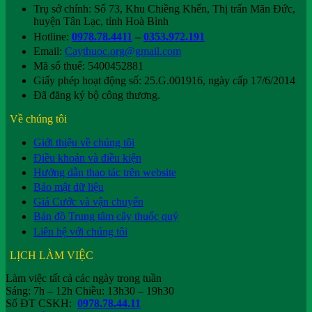
Trụ sở chính: Số 73, Khu Chiềng Khến, Thị trấn Mãn Đức,
huyện Tân Lạc, tỉnh Hoà Bình
Hotline:
0978.78.4411
–
0353.972.191
Email:
Caythuoc.org@gmail.com
Mã số thuế: 5400452881
Giấy phép hoạt động số: 25.G.001916, ngày cấp 17/6/2014
Đã đăng ký bộ công thương.
Về chúng tôi
Giới thiệu về chúng tôi
Điều khoản và điều kiện
Hướng dẫn thao tác trên website
Bảo mật dữ liệu
Giá Cước và vận chuyển
Bản đồ Trung tâm cây thuốc quý
Liên hệ với chúng tôi
LỊCH LÀM VIỆC
Làm việc tất cả các ngày trong tuần
Sáng: 7h – 12h Chiều: 13h30 – 19h30
Số ĐT CSKH:
0978.78.44.11