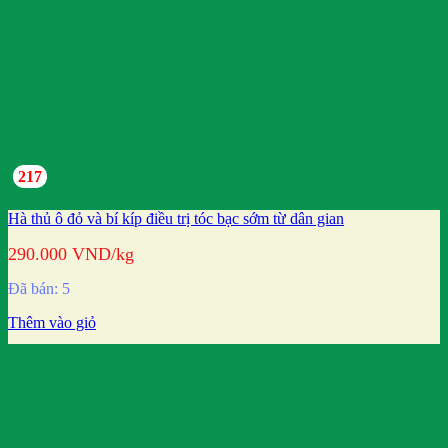
217
Hà thủ ô đỏ và bí kíp điều trị tóc bạc sớm từ dân gian
290.000
VND
/kg
Đã bán: 5
Thêm vào giỏ