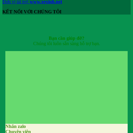
Đơn vị tài trợ:
www.xexinh.net
KẾT NỐI VỚI CHÚNG TÔI
Bạn cần giúp đỡ?
Chúng tôi luôn sẵn sàng hỗ trợ bạn.
Nhắn zalo
Chuyên viên