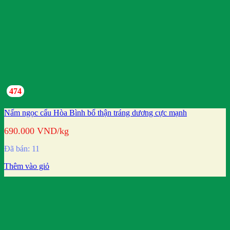
474
Nấm ngọc cẩu Hòa Bình bổ thận tráng dương cực mạnh
690.000
VND
/kg
Đã bán: 11
Thêm vào giỏ