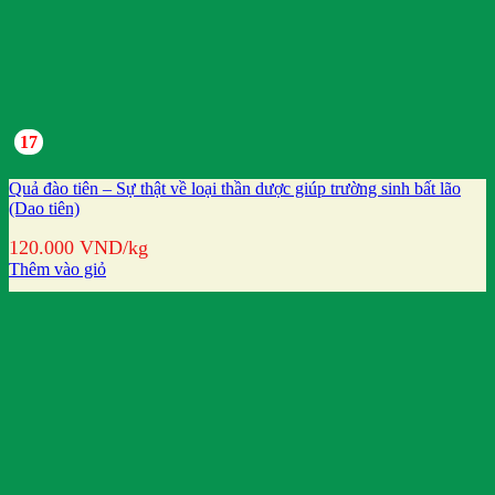
17
Quả đào tiên – Sự thật về loại thần dược giúp trường sinh bất lão
(Dao tiên)
120.000
VND
/kg
Thêm vào giỏ