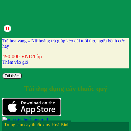
11
Trà hoa vàng – Nữ hoàng trà giúp kéo dài tuổi thọ, ngừa bệnh cực
hay
490.000
VND
/hộp
Thêm vào giỏ
Tải thêm
Tải ứng dụng cây thuốc quý
Trung tâm cây thuốc quý Hoà Bình