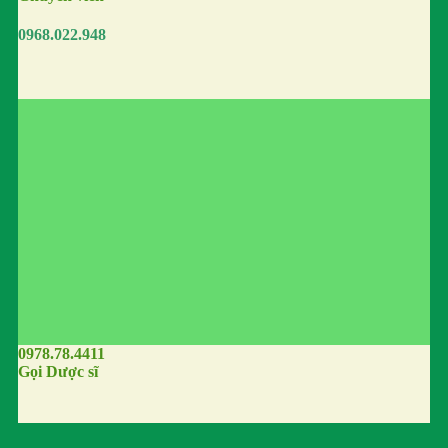
0968.022.948
0978.78.4411
Gọi Dược sĩ