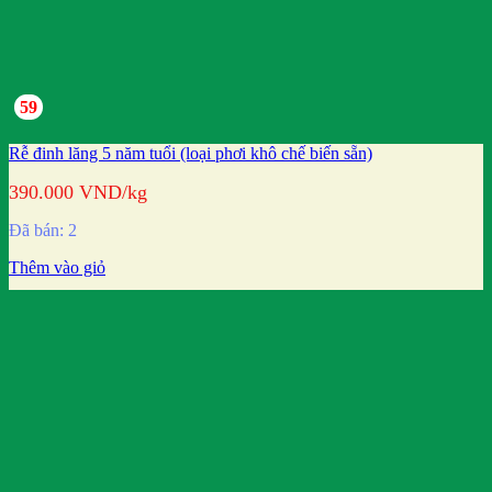
59
Rễ đinh lăng 5 năm tuổi (loại phơi khô chế biến sẵn)
390.000
VND
/kg
Đã bán: 2
Thêm vào giỏ