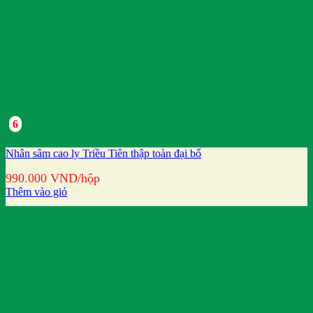
6
Nhân sâm cao ly Triều Tiên thập toàn đại bổ
990.000
VND
/hộp
Thêm vào giỏ