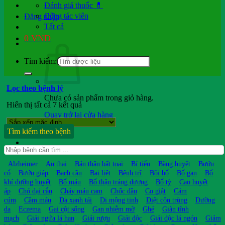
Đánh giá thuốc 💊
Cộng tác viên
Đăng nhập
Tất cả
0
VND
Tìm kiếm:
Lọc theo bệnh lý
Chưa có sản phẩm trong giỏ hàng.
Hiển thị tất cả 7 kết quả
Quay trở lại cửa hàng
Tìm kiếm theo bệnh
Hỏi b.sĩ
Alzheimer
An thai
Bán thân bất toại
Bí tiểu
Băng huyết
Bướu
cổ
Bướu giáp
Bạch cầu
Bại liệt
Bệnh trĩ
Bồi bổ
Bổ gan
Bổ
khí dưỡng huyết
Bổ máu
Bổ thận tráng dương
Bổ tỳ
Cao huyết
áp
Chó dại cắn
Chảy máu cam
Chốc đầu
Co giật
Cảm
cúm
Cầm máu
Da xanh tái
Di mộng tinh
Diệt côn trùng
Dưỡng
da
Eczema
Gai cột sống
Gan nhiễm mỡ
Ghẻ
Giãn tĩnh
mạch
Giải ngứa lá han
Giải rượu
Giải độc
Giải độc lá ngón
Giảm