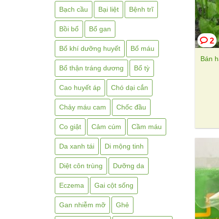
Bạch cầu
Bại liệt
Bệnh trĩ
Bồi bổ
Bổ gan
2
Bổ khí dưỡng huyết
Bổ máu
Bán h
Bổ thận tráng dương
Bổ tỳ
Cao huyết áp
Chó dại cắn
Chảy máu cam
Chốc đầu
Co giật
Cảm cúm
Cầm máu
Da xanh tái
Di mộng tinh
Diệt côn trùng
Dưỡng da
Eczema
Gai cột sống
Gan nhiễm mỡ
Ghẻ