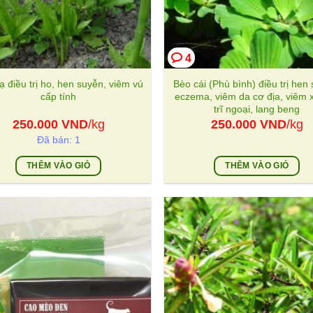
4
ạ điều trị ho, hen suyễn, viêm vú
Bèo cái (Phù bình) điều trị hen
cấp tính
eczema, viêm da cơ địa, viêm 
trĩ ngoại, lang beng
250.000
VND
/kg
250.000
VND
/kg
Đã bán: 1
THÊM VÀO GIỎ
THÊM VÀO GIỎ