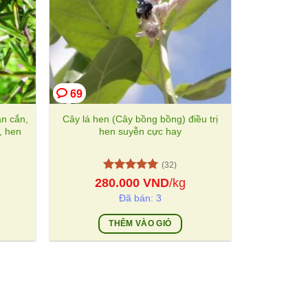
69
ắn cắn,
Cây lá hen (Cây bồng bồng) điều trị
, hen
hen suyễn cực hay
(32)
Được xếp
280.000
VND
/kg
hạng
5
5
Đã bán: 3
sao
THÊM VÀO GIỎ