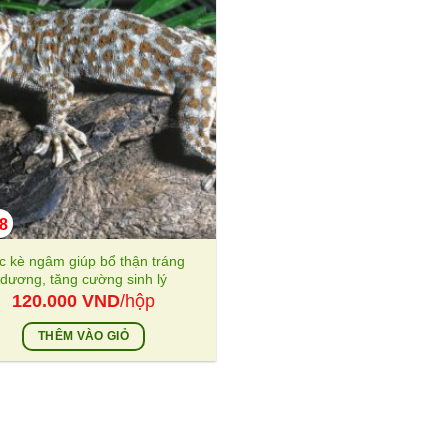
8
c kè ngâm giúp bổ thận tráng
dương, tăng cường sinh lý
120.000
VND
/hộp
THÊM VÀO GIỎ