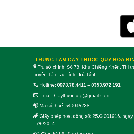
Phong thấp
Phì đại tiền liệt tuyến
Phòng ung thư
Phù thũng
Phụ nữ mang thai
Phụ nữ sau sinh
Quai bị
Rắn độc cắn
TRUNG TÂM CÂY THUỐC QUÝ HOÀ BÌ
Trụ sở chính: Số 73, Khu Chiềng Khến, Thị t
Rối loạn cương dương
huyện Tân Lạc, tỉnh Hoà Bình
Rối loạn tiền đình
Rụng tóc
Hotline:
0978.78.4411
–
0353.972.191
Sa tử cung
Se khít âm đạo
Email:
Caythuoc.org@gmail.com
Mã số thuế: 5400452881
Suy nhược cơ thể
Giấy phép hoạt động số: 25.G.001916, ngày
Suy nhược thần kinh
Suy thận
17/6/2014
Suy tim
Sán chó
Sáng mắt
Đã đăng ký bộ công thương.