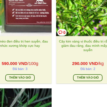
0
èo đen điều trị hen suyễn, đau
Cây kim vàng vị thuốc điều trị r
nhức xương khớp cực hay
giảm đau răng, đau mình mẩy
suyễn
590.000
VND
/100g
290.000
VND
/kg
Đã bán: 3
Đã bán: 2
THÊM VÀO GIỎ
THÊM VÀO GIỎ