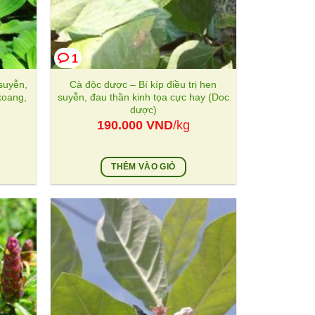
1
 suyễn,
Cà độc dược – Bí kíp điều trị hen
xoang,
suyễn, đau thần kinh tọa cực hay (Doc
dược)
190.000
VND
/kg
THÊM VÀO GIỎ