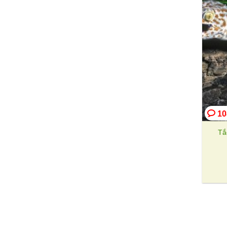
Khí hư bạch đới
Khó tiêu
Kiết lỵ
Kéo dài tuổi thọ
Lang beng
Lao hạch
Lao phổi
Liền sẹo
Liệt dương
Liệt nửa người
Lòi dom
Lấy thai chết lưu
Lở ngứa
Lợi mật
Lợi sữa
10
Lợi tiểu
Men gan cao
Tắ
Mát gan giải độc
Méo mồm
Mạch vành
Mạnh vành
Mất ngủ
Mỡ máu
Mụn nhọt
Mụn trứng cá
Nhồi máu cơ tim
Nám da
Nấm móng
Nở ngực