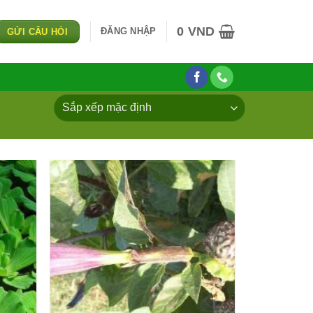
0
VND
ĐĂNG NHẬP
GỬI CÂU HỎI