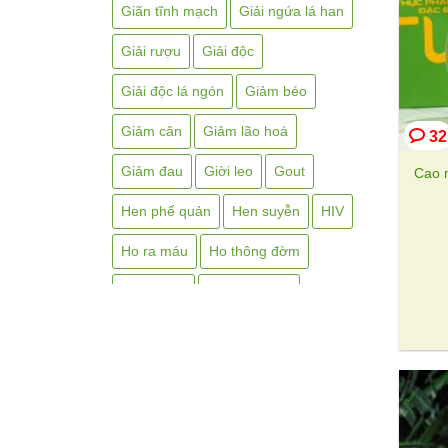
Giãn tĩnh mạch
Giải ngứa lá han
Giải rượu
Giải độc
Giải độc lá ngón
Giảm béo
Giảm cân
Giảm lão hoá
32
Giảm đau
Giời leo
Gout
Cao m
Hen phế quản
Hen suyễn
HIV
Ho ra máu
Ho thông đờm
Hp dạ dày
Huyết áp cao
Huyết áp thấp
Hôi miệng
Hôi nách
Hạ sốt
Hắc lào
Hở van tim
Kháng sinh thực vật