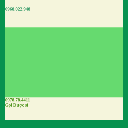
0968.022.948
0978.78.4411
Gọi Dược sĩ