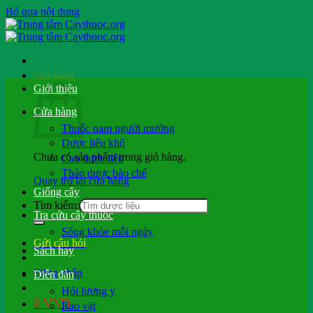
Bỏ qua nội dung
Giỏ hàng
Giới thiệu
Cửa hàng
Thuốc nam người mường
Dược liệu khô
Chưa có sản phẩm trong giỏ hàng.
Cao dược liệu
Thảo dược bào chế
Quay trở lại cửa hàng
Giống cây
Tìm kiếm:
Tra cứu cây thuốc
Sống khỏe mỗi ngày
Gửi câu hỏi
Sách hay
Đăng nhập
Diễn đàn
Hỏi lương y
0
VND
Rao vặt