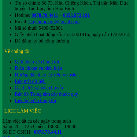
Trụ sở chính: Số 73, Khu Chiềng Khến, Thị trấn Mãn Đức,
huyện Tân Lạc, tỉnh Hoà Bình
Hotline:
0978.78.4411
–
0353.972.191
Email:
Caythuoc.org@gmail.com
Mã số thuế: 5400452881
Giấy phép hoạt động số: 25.G.001916, ngày cấp 17/6/2014
Đã đăng ký bộ công thương.
Về chúng tôi
Giới thiệu về chúng tôi
Điều khoản và điều kiện
Hướng dẫn thao tác trên website
Bảo mật dữ liệu
Giá Cước và vận chuyển
Bản đồ Trung tâm cây thuốc quý
Liên hệ với chúng tôi
LỊCH LÀM VIỆC
Làm việc tất cả các ngày trong tuần
Sáng: 7h – 12h Chiều: 13h30 – 19h30
Số ĐT CSKH:
0978.78.44.11