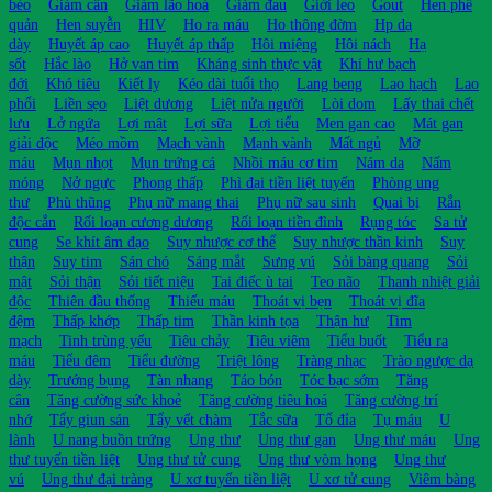
béo
Giảm cân
Giảm lão hoá
Giảm đau
Giời leo
Gout
Hen phế
quản
Hen suyễn
HIV
Ho ra máu
Ho thông đờm
Hp dạ
dày
Huyết áp cao
Huyết áp thấp
Hôi miệng
Hôi nách
Hạ
sốt
Hắc lào
Hở van tim
Kháng sinh thực vật
Khí hư bạch
đới
Khó tiêu
Kiết lỵ
Kéo dài tuổi thọ
Lang beng
Lao hạch
Lao
phổi
Liền sẹo
Liệt dương
Liệt nửa người
Lòi dom
Lấy thai chết
lưu
Lở ngứa
Lợi mật
Lợi sữa
Lợi tiểu
Men gan cao
Mát gan
giải độc
Méo mồm
Mạch vành
Mạnh vành
Mất ngủ
Mỡ
máu
Mụn nhọt
Mụn trứng cá
Nhồi máu cơ tim
Nám da
Nấm
móng
Nở ngực
Phong thấp
Phì đại tiền liệt tuyến
Phòng ung
thư
Phù thũng
Phụ nữ mang thai
Phụ nữ sau sinh
Quai bị
Rắn
độc cắn
Rối loạn cương dương
Rối loạn tiền đình
Rụng tóc
Sa tử
cung
Se khít âm đạo
Suy nhược cơ thể
Suy nhược thần kinh
Suy
thận
Suy tim
Sán chó
Sáng mắt
Sưng vú
Sỏi bàng quang
Sỏi
mật
Sỏi thận
Sỏi tiết niệu
Tai điếc ù tai
Teo não
Thanh nhiệt giải
độc
Thiên đầu thống
Thiếu máu
Thoát vị bẹn
Thoát vị đĩa
đệm
Thấp khớp
Thấp tim
Thần kinh tọa
Thận hư
Tim
mạch
Tinh trùng yếu
Tiêu chảy
Tiêu viêm
Tiểu buốt
Tiểu ra
máu
Tiểu đêm
Tiểu đường
Triệt lông
Tràng nhạc
Trào ngược dạ
dày
Trướng bụng
Tàn nhang
Táo bón
Tóc bạc sớm
Tăng
cân
Tăng cường sức khoẻ
Tăng cường tiêu hoá
Tăng cường trí
nhớ
Tẩy giun sán
Tẩy vết chàm
Tắc sữa
Tổ đỉa
Tụ máu
U
lành
U nang buồn trứng
Ung thư
Ung thư gan
Ung thư máu
Ung
thư tuyến tiền liệt
Ung thư tử cung
Ung thư vòm họng
Ung thư
vú
Ung thư đại tràng
U xơ tuyến tiền liệt
U xơ tử cung
Viêm bàng