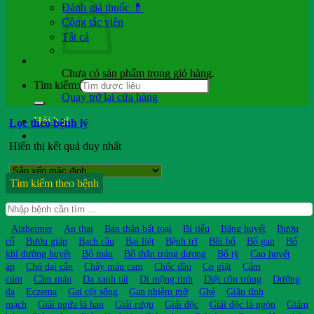
Đánh giá thuốc 💊
Cộng tác viên
Tất cả
Chưa có sản phẩm trong giỏ hàng.
Tìm kiếm:
Quay trở lại cửa hàng
Hỏi b.sĩ
Lọc theo bệnh lý
Hiển thị kết quả duy nhất
Tìm kiếm theo bệnh
Alzheimer
An thai
Bán thân bất toại
Bí tiểu
Băng huyết
Bướu
cổ
Bướu giáp
Bạch cầu
Bại liệt
Bệnh trĩ
Bồi bổ
Bổ gan
Bổ
khí dưỡng huyết
Bổ máu
Bổ thận tráng dương
Bổ tỳ
Cao huyết
áp
Chó dại cắn
Chảy máu cam
Chốc đầu
Co giật
Cảm
cúm
Cầm máu
Da xanh tái
Di mộng tinh
Diệt côn trùng
Dưỡng
da
Eczema
Gai cột sống
Gan nhiễm mỡ
Ghẻ
Giãn tĩnh
mạch
Giải ngứa lá han
Giải rượu
Giải độc
Giải độc lá ngón
Giảm