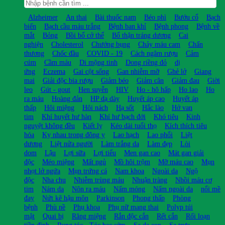
Alzheimer
An thai
Bài thuốc nam
Béo phì
Bướu cổ
Bạch
biến
Bạch cầu máu trắng
Bệnh ban khỉ
Bệnh phong
Bệnh về
mắt
Bỏng
Bồi bổ cở thể
Bổ thận tráng dương
Cai
nghiện
Cholesterol
Chướng bụng
Chảy máu cam
Chấn
thương
Chốc đầu
COVID - 19
Cách ngâm rượu
Cảm
cúm
Cầm máu
Di mộng tinh
Dong riềng đỏ
dị
ứng
Eczema
Gai cột sống
Gan nhiễm mỡ
Ghẻ lở
Giang
mai
Giải độc bia rượu
Giảm béo
Giảm cân
Giảm đau
Giời
leo
Gút - gout
Hen suyễn
HIV
Ho - hô hấp
Ho lao
Ho
ra máu
Hoàng đản
HP dạ dày
Huyết áp cao
Huyết áp
thấp
Hôi miệng
Hôi nách
Hạ sốt
Hắc lào
Hở van
tim
Khí huyết hư hàn
Khí hư bạch đới
Khó tiêu
Kinh
nguyệt không đều
Kiết lỵ
Kéo dài tuổi thọ
Kích thích tiêu
hóa
Kỵ nhau trong đông y
Lao hạch
Lao phổi
Liệt
dương
Liệt nửa người
Làm trắng da
Làm đẹp
Lòi
dom
Lậu
Lợi sữa
Lợi tiểu
Men gan cao
Mát gan giải
độc
Méo miệng
Mất ngủ
Mồ hôi trộm
Mỡ máu cao
Mụn
nhọt lở ngứa
Mụn trứng cá
Nam khoa
Ngoài da
Ngộ
độc
Nha chu
Nhiễm trùng máu
Nhuận tràng
Nhồi máu cơ
tim
Nám da
Nôn ra máu
Nấm móng
Nấm ngoài da
nổi mề
đay
Nứt kẽ hậu môn
Parkinson
Phong thấp
Phòng
bệnh
Phù nề
Phụ khoa
Phụ nữ mang thai
Polyp túi
mật
Quai bị
Răng miệng
Rắn độc cắn
Rết cắn
Rối loạn