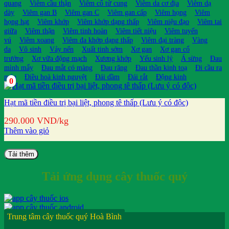
quang
Viêm cầu thận
Viêm cổ tử cung
Viêm da cơ địa
Viêm dạ
dày
Viêm gan B
Viêm gan C
Viêm gan cấp
Viêm họng
Viêm
họng hạt
Viêm khớp
Viêm khớp dạng thấp
Viêm niệu đạo
Viêm tai
giữa
Viêm thận
Viêm tinh hoàn
Viêm tiết niệu
Viêm tuyến
vú
Viêm xoang
Viêm đa khớp dạng thấp
Viêm đại tràng
Vàng
da
Vô sinh
Vảy nến
Xuất tinh sớm
Xơ gan
Xơ gan cổ
trướng
Xơ vữa động mạch
Xương khớp
Yếu sinh lý
Á sừng
Đau
mình mẩy
Đau mắt có màng
Đau răng
Đau thần kinh toạ
Đi cầu ra
máu
Điều hoà kinh nguyệt
Đái dầm
Đái rắt
Động kinh
0
Hạt mã tiền điều trị bại liệt, phong tê thấp (Lưu ý có độc)
290.000
VND
/kg
Thêm vào giỏ
Tải thêm
Tải ứng dụng cây thuốc quý
Trung tâm cây thuốc quý Hoà Bình