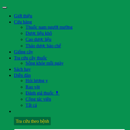
Giới thiệu
Cửa hàng
Thuốc nam người mường
Dược liệu khô
Cao dược liệu
Thảo dược bào chế
Giống cây
Tra cứu cây thuốc
Sống khỏe mỗi ngày
Sách hay
Diễn đàn
Hỏi lương y
Rao vặt
Đánh giá thuốc 💊
Cộng tác viên
Tất cả
Tra cứu theo bệnh