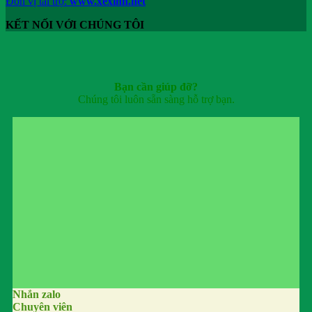
Đơn vị tài trợ:
www.xexinh.net
KẾT NỐI VỚI CHÚNG TÔI
Bạn cần giúp đỡ?
Chúng tôi luôn sẵn sàng hỗ trợ bạn.
Nhắn zalo
Chuyên viên