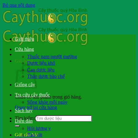
Bỏ qua nội dung
Giới thiệu
Cửa hàng
Thuốc nam người mường
Giỏ hàng
Dược liệu khô
Cao dược liệu
Thảo dược bào chế
Giống cây
Tra cứu cây thuốc
Chưa có sản phẩm trong giỏ hàng.
Sống khỏe mỗi ngày
Quay trở lại cửa hàng
Sách hay
Tìm kiếm:
Diễn đàn
Hỏi lương y
Rao vặt
Gửi câu hỏi