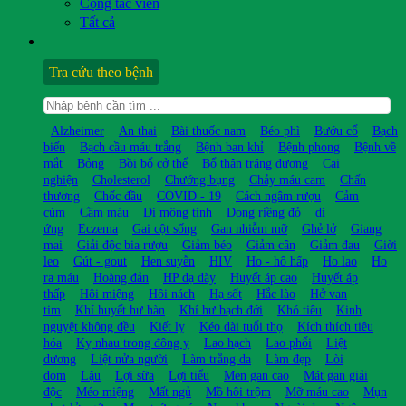
Cộng tác viên
Tất cả
Tra cứu theo bệnh
Alzheimer
An thai
Bài thuốc nam
Béo phì
Bướu cổ
Bạch
biến
Bạch cầu máu trắng
Bệnh ban khỉ
Bệnh phong
Bệnh về
mắt
Bỏng
Bồi bổ cở thể
Bổ thận tráng dương
Cai
nghiện
Cholesterol
Chướng bụng
Chảy máu cam
Chấn
thương
Chốc đầu
COVID - 19
Cách ngâm rượu
Cảm
cúm
Cầm máu
Di mộng tinh
Dong riềng đỏ
dị
ứng
Eczema
Gai cột sống
Gan nhiễm mỡ
Ghẻ lở
Giang
mai
Giải độc bia rượu
Giảm béo
Giảm cân
Giảm đau
Giời
leo
Gút - gout
Hen suyễn
HIV
Ho - hô hấp
Ho lao
Ho
ra máu
Hoàng đản
HP dạ dày
Huyết áp cao
Huyết áp
thấp
Hôi miệng
Hôi nách
Hạ sốt
Hắc lào
Hở van
tim
Khí huyết hư hàn
Khí hư bạch đới
Khó tiêu
Kinh
nguyệt không đều
Kiết lỵ
Kéo dài tuổi thọ
Kích thích tiêu
hóa
Kỵ nhau trong đông y
Lao hạch
Lao phổi
Liệt
dương
Liệt nửa người
Làm trắng da
Làm đẹp
Lòi
dom
Lậu
Lợi sữa
Lợi tiểu
Men gan cao
Mát gan giải
độc
Méo miệng
Mất ngủ
Mồ hôi trộm
Mỡ máu cao
Mụn