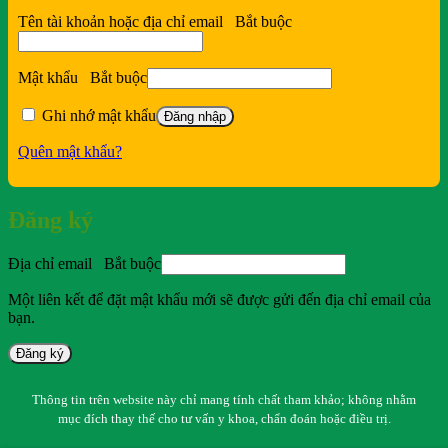
Tên tài khoản hoặc địa chỉ email
Bắt buộc
Mật khẩu
Bắt buộc
Ghi nhớ mật khẩu
Đăng nhập
Quên mật khẩu?
Đăng ký
Địa chỉ email
Bắt buộc
Một liên kết để đặt mật khẩu mới sẽ được gửi đến địa chỉ email của
bạn.
Đăng ký
Thông tin trên website này chỉ mang tính chất tham khảo; không nhằm
mục đích thay thế cho tư vấn y khoa, chẩn đoán hoặc điều trị.