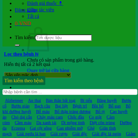
Đánh giá thuốc 💊
Cộng tác viên
Đăng nhập
Tất cả
0
VND
Tìm kiếm:
Lọc theo bệnh lý
Chưa có sản phẩm trong giỏ hàng.
Hiển thị tất cả 2 kết quả
Quay trở lại cửa hàng
Tìm kiếm theo bệnh
Hỏi b.sĩ
Alzheimer
An thai
Bán thân bất toại
Bí tiểu
Băng huyết
Bướu
cổ
Bướu giáp
Bạch cầu
Bại liệt
Bệnh trĩ
Bồi bổ
Bổ gan
Bổ
khí dưỡng huyết
Bổ máu
Bổ thận tráng dương
Bổ tỳ
Cao huyết
áp
Chó dại cắn
Chảy máu cam
Chốc đầu
Co giật
Cảm
cúm
Cầm máu
Da xanh tái
Di mộng tinh
Diệt côn trùng
Dưỡng
da
Eczema
Gai cột sống
Gan nhiễm mỡ
Ghẻ
Giãn tĩnh
mạch
Giải ngứa lá han
Giải rượu
Giải độc
Giải độc lá ngón
Giảm