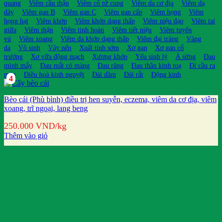
quang
Viêm cầu thận
Viêm cổ tử cung
Viêm da cơ địa
Viêm dạ
dày
Viêm gan B
Viêm gan C
Viêm gan cấp
Viêm họng
Viêm
họng hạt
Viêm khớp
Viêm khớp dạng thấp
Viêm niệu đạo
Viêm tai
giữa
Viêm thận
Viêm tinh hoàn
Viêm tiết niệu
Viêm tuyến
vú
Viêm xoang
Viêm đa khớp dạng thấp
Viêm đại tràng
Vàng
da
Vô sinh
Vảy nến
Xuất tinh sớm
Xơ gan
Xơ gan cổ
trướng
Xơ vữa động mạch
Xương khớp
Yếu sinh lý
Á sừng
Đau
mình mẩy
Đau mắt có màng
Đau răng
Đau thần kinh toạ
Đi cầu ra
máu
Điều hoà kinh nguyệt
Đái dầm
Đái rắt
Động kinh
4
Bèo cái (Phù bình) điều trị hen suyễn, eczema, viêm da cơ địa, viêm
xoang, trĩ ngoại, lang beng
250.000
VND
/kg
Thêm vào giỏ