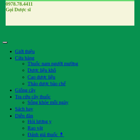
0978.78.4411
Gọi Dược sĩ
Giới thiệu
Cửa hàng
Thuốc nam người mường
Dược liệu khô
Cao dược liệu
Thảo dược bào chế
Giống cây
Tra cứu cây thuốc
Sống khỏe mỗi ngày
Sách hay
Diễn đàn
Hỏi lương y
Rao vặt
Đánh giá thuốc 💊