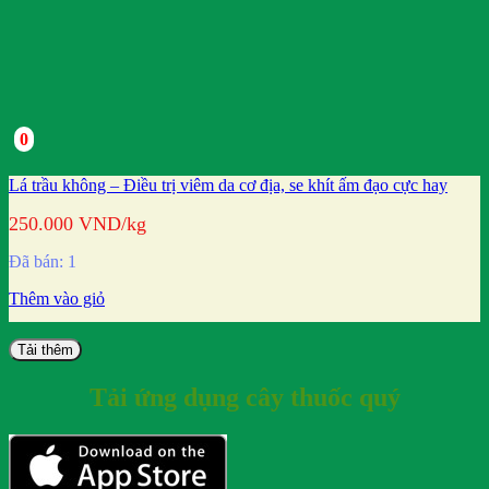
0
Lá trầu không – Điều trị viêm da cơ địa, se khít ấm đạo cực hay
250.000
VND
/kg
Đã bán: 1
Thêm vào giỏ
Tải thêm
Tải ứng dụng cây thuốc quý