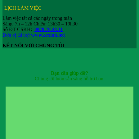
LỊCH LÀM VIỆC
Làm việc tất cả các ngày trong tuần
Sáng: 7h – 12h Chiều: 13h30 – 19h30
Số ĐT CSKH:
0978.78.44.11
Đơn vị tài trợ:
www.xexinh.net
KẾT NỐI VỚI CHÚNG TÔI
Bạn cần giúp đỡ?
Chúng tôi luôn sẵn sàng hỗ trợ bạn.