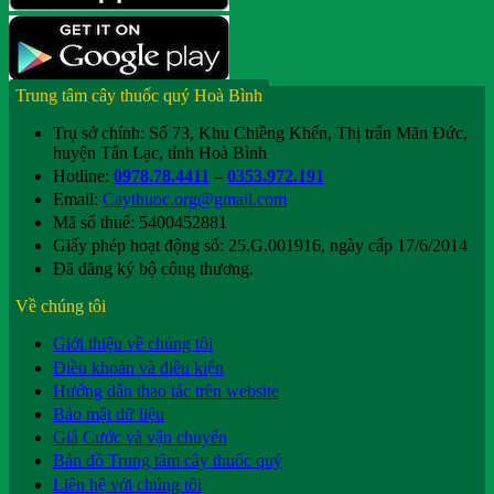
Trung tâm cây thuốc quý Hoà Bình
Trụ sở chính: Số 73, Khu Chiềng Khến, Thị trấn Mãn Đức,
huyện Tân Lạc, tỉnh Hoà Bình
Hotline:
0978.78.4411
–
0353.972.191
Email:
Caythuoc.org@gmail.com
Mã số thuế: 5400452881
Giấy phép hoạt động số: 25.G.001916, ngày cấp 17/6/2014
Đã đăng ký bộ công thương.
Về chúng tôi
Giới thiệu về chúng tôi
Điều khoản và điều kiện
Hướng dẫn thao tác trên website
Bảo mật dữ liệu
Giá Cước và vận chuyển
Bản đồ Trung tâm cây thuốc quý
Liên hệ với chúng tôi