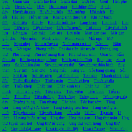
béo
Giảm cân
Giảm lão hoá
Giảm đau
Giời leo
Gout
Hen phế
quản
Hen suyễn
HIV
Ho ra máu
Ho thông đờm
Hp dạ
dày
Huyết áp cao
Huyết áp thấp
Hôi miệng
Hôi nách
Hạ
sốt
Hắc lào
Hở van tim
Kháng sinh thực vật
Khí hư bạch
đới
Khó tiêu
Kiết lỵ
Kéo dài tuổi thọ
Lang beng
Lao hạch
Lao
phổi
Liền sẹo
Liệt dương
Liệt nửa người
Lòi dom
Lấy thai chết
lưu
Lở ngứa
Lợi mật
Lợi sữa
Lợi tiểu
Men gan cao
Mát gan
giải độc
Méo mồm
Mạch vành
Mạnh vành
Mất ngủ
Mỡ
máu
Mụn nhọt
Mụn trứng cá
Nhồi máu cơ tim
Nám da
Nấm
móng
Nở ngực
Phong thấp
Phì đại tiền liệt tuyến
Phòng ung
thư
Phù thũng
Phụ nữ mang thai
Phụ nữ sau sinh
Quai bị
Rắn
độc cắn
Rối loạn cương dương
Rối loạn tiền đình
Rụng tóc
Sa tử
cung
Se khít âm đạo
Suy nhược cơ thể
Suy nhược thần kinh
Suy
thận
Suy tim
Sán chó
Sáng mắt
Sưng vú
Sỏi bàng quang
Sỏi
mật
Sỏi thận
Sỏi tiết niệu
Tai điếc ù tai
Teo não
Thanh nhiệt giải
độc
Thiên đầu thống
Thiếu máu
Thoát vị bẹn
Thoát vị đĩa
đệm
Thấp khớp
Thấp tim
Thần kinh tọa
Thận hư
Tim
mạch
Tinh trùng yếu
Tiêu chảy
Tiêu viêm
Tiểu buốt
Tiểu ra
máu
Tiểu đêm
Tiểu đường
Triệt lông
Tràng nhạc
Trào ngược dạ
dày
Trướng bụng
Tàn nhang
Táo bón
Tóc bạc sớm
Tăng
cân
Tăng cường sức khoẻ
Tăng cường tiêu hoá
Tăng cường trí
nhớ
Tẩy giun sán
Tẩy vết chàm
Tắc sữa
Tổ đỉa
Tụ máu
U
lành
U nang buồn trứng
Ung thư
Ung thư gan
Ung thư máu
Ung
thư tuyến tiền liệt
Ung thư tử cung
Ung thư vòm họng
Ung thư
vú
Ung thư đại tràng
U xơ tuyến tiền liệt
U xơ tử cung
Viêm bàng