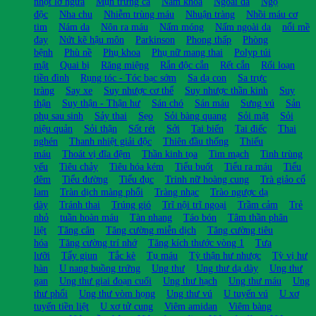
nhọt lở ngứa
Mụn trứng cá
Nam khoa
Ngoài da
Ngộ
độc
Nha chu
Nhiễm trùng máu
Nhuận tràng
Nhồi máu cơ
tim
Nám da
Nôn ra máu
Nấm móng
Nấm ngoài da
nổi mề
đay
Nứt kẽ hậu môn
Parkinson
Phong thấp
Phòng
bệnh
Phù nề
Phụ khoa
Phụ nữ mang thai
Polyp túi
mật
Quai bị
Răng miệng
Rắn độc cắn
Rết cắn
Rối loạn
tiền đình
Rụng tóc - Tóc bạc sớm
Sa dạ con
Sa trực
tràng
Say xe
Suy nhược cơ thể
Suy nhược thần kinh
Suy
thận
Suy thận - Thận hư
Sán chó
Sán máu
Sưng vú
Sản
phụ sau sinh
Sảy thai
Sẹo
Sỏi bàng quang
Sỏi mật
Sỏi
niệu quản
Sỏi thận
Sốt rét
Sởi
Tai biến
Tai điếc
Thai
nghén
Thanh nhiệt giải độc
Thiên đầu thống
Thiếu
máu
Thoát vị đĩa đệm
Thần kinh tọa
Tim mạch
Tinh trùng
yếu
Tiêu chảy
Tiêu hóa kém
Tiểu buốt
Tiểu ra máu
Tiểu
đêm
Tiểu đường
Tiểu đục
Trinh nữ hoàng cung
Trà giảo cổ
lam
Tràn dịch màng phổi
Tràng nhạc
Trào ngược dạ
dày
Tránh thai
Trúng gió
Trĩ nội trĩ ngoại
Trầm cảm
Trẻ
nhỏ
tuần hoàn máu
Tàn nhang
Táo bón
Tâm thần phân
liệt
Tăng cân
Tăng cường miễn dịch
Tăng cường tiêu
hóa
Tăng cường trí nhớ
Tăng kích thước vòng 1
Tưa
lưỡi
Tẩy giun
Tắc kè
Tụ máu
Tỳ thận hư nhược
Tỳ vị hư
hàn
U nang buồng trứng
Ung thư
Ung thư dạ dày
Ung thư
gan
Ung thư giai đoạn cuối
Ung thư hạch
Ung thư máu
Ung
thư phổi
Ung thư vòm họng
Ung thư vú
U tuyến vú
U xơ
tuyến tiền liệt
U xơ tử cung
Viêm amidan
Viêm bàng