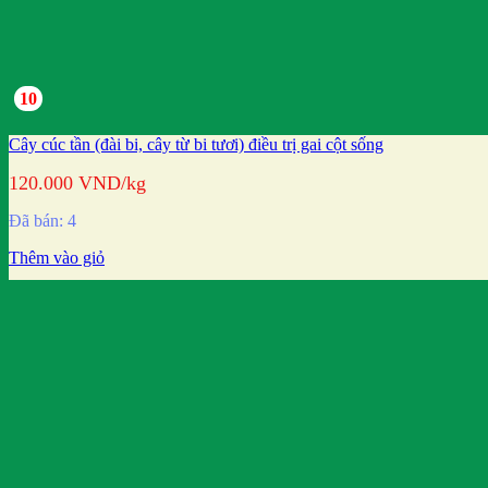
10
Cây cúc tần (đài bi, cây từ bi tươi) điều trị gai cột sống
120.000
VND
/kg
Đã bán: 4
Thêm vào giỏ