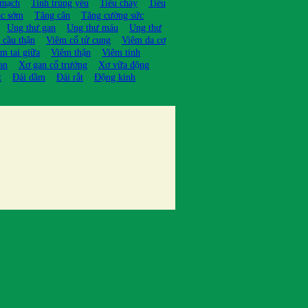
 mạch
Tinh trùng yếu
Tiêu chảy
Tiêu
ạc sớm
Tăng cân
Tăng cường sức
Ung thư gan
Ung thư máu
Ung thư
 cầu thận
Viêm cổ tử cung
Viêm da cơ
m tai giữa
Viêm thận
Viêm tinh
an
Xơ gan cổ trướng
Xơ vữa động
t
Đái dầm
Đái rắt
Động kinh