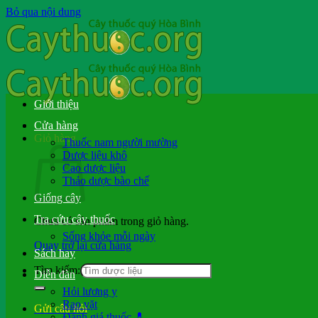
Bỏ qua nội dung
Giới thiệu
Cửa hàng
Giỏ hàng
Thuốc nam người mường
Dược liệu khô
Cao dược liệu
Thảo dược bào chế
Giống cây
Tra cứu cây thuốc
Chưa có sản phẩm trong giỏ hàng.
Sống khỏe mỗi ngày
Quay trở lại cửa hàng
Sách hay
Tìm kiếm:
Diễn đàn
Hỏi lương y
Rao vặt
Gửi câu hỏi
Đánh giá thuốc 💊