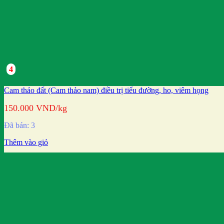
4
Cam thảo đất (Cam thảo nam) điều trị tiểu đường, ho, viêm họng
150.000
VND
/kg
Đã bán: 3
Thêm vào giỏ