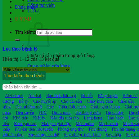
Cộng tác viên
Đăng nhập
Tất cả
0
VND
Tìm kiếm:
Lọc theo bệnh lý
Chưa có sản phẩm trong giỏ hàng.
Hiển thị 1–12 của 13 kết quả
Quay trở lại cửa hàng
Tìm kiếm theo bệnh
Hỏi b.sĩ
Alzheimer
An thai
Bán thân bất toại
Bí tiểu
Băng huyết
Bướu cổ
dương
Bổ tỳ
Cao huyết áp
Chó dại cắn
Chảy máu cam
Chốc đầu
sống
Gan nhiễm mỡ
Ghẻ
Giãn tĩnh mạch
Giải ngứa lá han
Giải rư
quản
Hen suyễn
HIV
Ho ra máu
Ho thông đờm
Hp dạ dày
Huyết
đới
Khó tiêu
Kiết lỵ
Kéo dài tuổi thọ
Lang beng
Lao hạch
Lao p
tiểu
Men gan cao
Mát gan giải độc
Méo mồm
Mạch vành
Mạnh và
thấp
Phì đại tiền liệt tuyến
Phòng ung thư
Phù thũng
Phụ nữ mang t
khít âm đạo
Suy nhược cơ thể
Suy nhược thần kinh
Suy thận
Suy ti