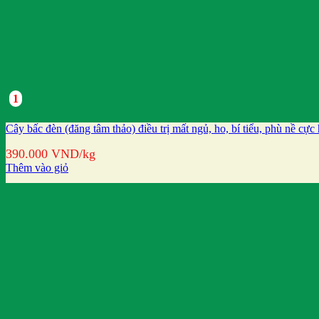
1
Cây bấc đèn (đăng tâm thảo) điều trị mất ngủ, ho, bí tiểu, phù nề cực
390.000
VND
/kg
Thêm vào giỏ