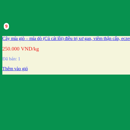
9
Cây mía giò – mía dò (Củ cát lồi) điều trị xơ gan, viêm thận cấp, ec
250.000
VND
/kg
Đã bán: 1
Thêm vào giỏ