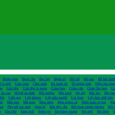
Bướu giáp
Bạch cầu
Bại liệt
Bệnh trĩ
Bồi bổ
Bổ gan
Bổ khí dưỡ
Co giật
Cảm cúm
Cầm máu
Da xanh tái
Di mộng tinh
Diệt côn trùn
ợu
Giải độc
Giải độc lá ngón
Giảm béo
Giảm cân
Giảm lão hoá
Gi
 áp cao
Huyết áp thấp
Hôi miệng
Hôi nách
Hạ sốt
Hắc lào
Hở van
hổi
Liền sẹo
Liệt dương
Liệt nửa người
Lòi dom
Lấy thai chết lưu
nh
Mất ngủ
Mỡ máu
Mụn nhọt
Mụn trứng cá
Nhồi máu cơ tim
Ná
hai
Phụ nữ sau sinh
Quai bị
Rắn độc cắn
Rối loạn cương dương
Rối 
m
Sán chó
Sáng mắt
Sưng vú
Sỏi bàng quang
Sỏi mật
Sỏi thận
S