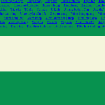
Thoát vị đĩa đệm
Thấp khớp
Thấp tim
Thần kinh tọa
Thận hư
Tim
ng nhạc
Trào ngược dạ dày
Trướng bụng
Tàn nhang
Táo bón
Tóc b
 chàm
Tắc sữa
Tổ đỉa
Tụ máu
U lành
U nang buồn trứng
Ung thư
hư đại tràng
U xơ tuyến tiền liệt
U xơ tử cung
Viêm bàng quang
Viêm
g
Viêm họng hạt
Viêm khớp
Viêm khớp dạng thấp
Viêm niệu đạo
Viê
thấp
Viêm đại tràng
Vàng da
Vô sinh
Vảy nến
Xuất tinh sớm
Xơ g
 màng
Đau răng
Đau thần kinh toạ
Đi cầu ra máu
Điều hoà kinh nguyệ