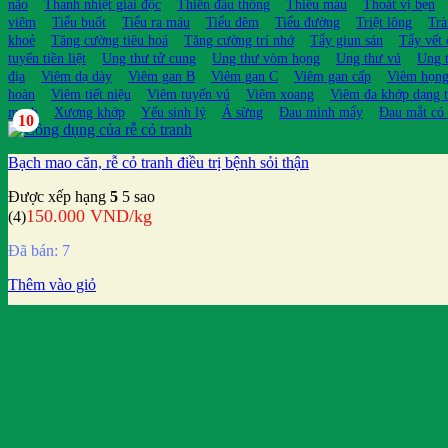
não
Thanh nhiệt giải độc
Thiên đầu thống
Thiếu máu
Thoát vị bẹn
viêm
Tiểu buốt
Tiểu ra máu
Tiểu đêm
Tiểu đường
Triệt lông
Trà
khoẻ
Tăng cường tiêu hoá
Tăng cường trí nhớ
Tẩy giun sán
Tẩy vết
tuyến tiền liệt
Ung thư tử cung
Ung thư vòm họng
Ung thư vú
Ung t
địa
Viêm dạ dày
Viêm gan B
Viêm gan C
Viêm gan cấp
Viêm họn
hoàn
Viêm tiết niệu
Viêm tuyến vú
Viêm xoang
Viêm đa khớp dạng 
mạch
Xương khớp
Yếu sinh lý
Á sừng
Đau mình mẩy
Đau mắt có
10
Bạch mao căn, rễ cỏ tranh điều trị bệnh sỏi thận
Được xếp hạng
5
5 sao
150.000
VND
/kg
(4)
Đã bán: 7
Thêm vào giỏ