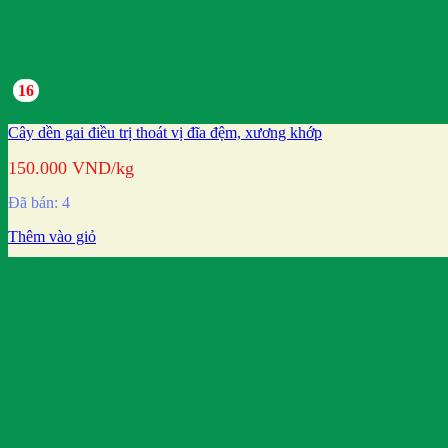
16
Cây dền gai điều trị thoát vị đĩa đệm, xương khớp
150.000
VND
/kg
Đã bán: 4
Thêm vào giỏ