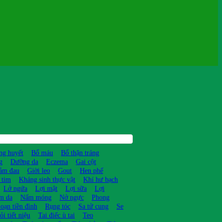
ng huyết
Bổ máu
Bổ thận tráng
g
Dưỡng da
Eczema
Gai cột
ảm đau
Giời leo
Gout
Hen phế
 tim
Kháng sinh thực vật
Khí hư bạch
Lở ngứa
Lợi mật
Lợi sữa
Lợi
m da
Nấm móng
Nở ngực
Phong
loạn tiền đình
Rụng tóc
Sa tử cung
Se
ỏi tiết niệu
Tai điếc ù tai
Teo