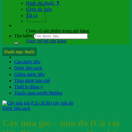
Đánh giá thuốc 💊
Cộng tác viên
Tất cả
Chưa có sản phẩm trong giỏ hàng.
Tìm kiếm:
Quay trở lại cửa hàng
Hỏi b.sĩ
Danh mục thuốc
Cao dược liệu
Dược liệu sạch
Giống dược liệu
Thảo dược bào chế
Thiết bị đông y
Thuốc nam người Mường
Dược liệu sạch
Cây mía giò – mía dò (Củ cát