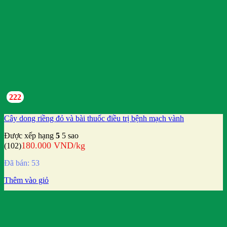
222
Cây dong riềng đỏ và bài thuốc điều trị bệnh mạch vành
Được xếp hạng
5
5 sao
180.000
VND
/kg
(102)
Đã bán: 53
Thêm vào giỏ