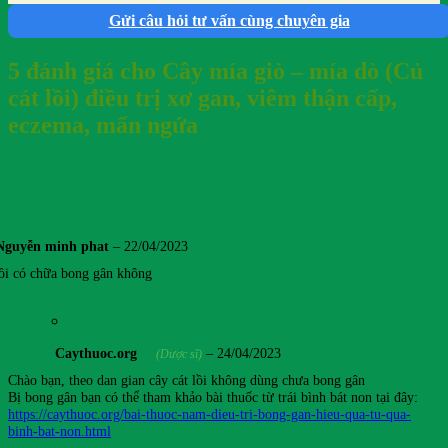
Gửi câu hỏi tư vấn cùng chuyên gia
5 đánh giá cho
Cây mía giò – mía dò (Củ
cát lồi) điều trị xơ gan, viêm thận cấp,
eczema, mẩn ngứa
Nguyễn minh phat
–
22/04/2023
lồi có chữa bong gân không
Caythuoc.org
–
24/04/2023
(Dược sĩ)
Chào bạn, theo dan gian cây cát lồi không dùng chưa bong gân
Bị bong gân bạn có thể tham khảo bài thuốc từ trái bình bát non tại đây:
https://caythuoc.org/bai-thuoc-nam-dieu-tri-bong-gan-hieu-qua-tu-qua-
binh-bat-non.html