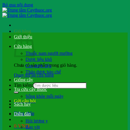
Bỏ qua nội dung
Giỏ hàng
Giới thiệu
Cửa hàng
Thuốc nam người mường
Dược liệu khô
Chưa có sản phẩm trong giỏ hàng.
Cao dược liệu
Thảo dược bào chế
Quay trở lại cửa hàng
Giống cây
Tìm kiếm:
Tra cứu cây thuốc
Sống khỏe mỗi ngày
Gửi câu hỏi
Sách hay
Đăng nhập
Diễn đàn
Hỏi lương y
0
VND
Rao vặt