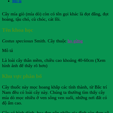
Mô tả
Cây mía giò (mía dò) còn có tên gọi khác là đọt đắng, đọt
hoàng, tậu chó, cù chóc, cát lồi.
Tên khoa học
Costus speciosus
Smith. Cây thuộc
họ gừng
Mô tả
Là loài cây thân mềm, chiều cao khoảng 40-60cm (Xem
hình ảnh để thấy rõ hơn)
Khu vực phân bố
Cây thuốc này mọc hoang khắp các tỉnh thành, từ Bắc trí
Nam đều có loài cây này. Chúng ta thường tìm thấy cây
mía dò mọc nhiều ở ven sông ven suối, những nơi đất có
độ ẩm cao.
Cây có hình dánh, hoa đẹp nên nhiều gia đình còn đem về