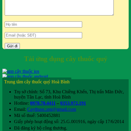
Tải ứng dụng cây thuốc quý
Trung tâm cây thuốc quý Hoà Bình
Trụ sở chính: Số 73, Khu Chiềng Khến, Thị trấn Mãn Đức,
huyện Tân Lạc, tỉnh Hoà Bình
Hotline:
0978.78.4411
–
0353.972.191
Email:
Caythuoc.org@gmail.com
Mã số thuế: 5400452881
Giấy phép hoạt động số: 25.G.001916, ngày cấp 17/6/2014
Đã đăng ký bộ công thương.