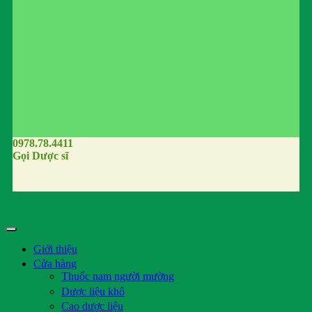
0978.78.4411
Gọi Dược sĩ
Giới thiệu
Cửa hàng
Thuốc nam người mường
Dược liệu khô
Cao dược liệu