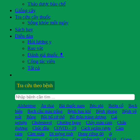
Thảo dược bào chế
Giống cây
Tra cứu cây thuốc
Sống khỏe mỗi ngày
Sách hay
Diễn đàn
Hỏi lương y
Rao vặt
Đánh giá thuốc 💊
Cộng tác viên
Tất cả
Tra cứu theo bệnh
Alzheimer
An thai
Bài thuốc nam
Béo phì
Bướu cổ
Bạch
biến
Bạch cầu máu trắng
Bệnh ban khỉ
Bệnh phong
Bệnh về
mắt
Bỏng
Bồi bổ cở thể
Bổ thận tráng dương
Cai
nghiện
Cholesterol
Chướng bụng
Chảy máu cam
Chấn
thương
Chốc đầu
COVID - 19
Cách ngâm rượu
Cảm
cúm
Cầm máu
Di mộng tinh
Dong riềng đỏ
dị
ứng
Eczema
Gai cột sống
Gan nhiễm mỡ
Ghẻ lở
Giang