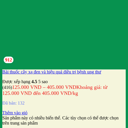
912
Bài thuốc cây xạ đen và hiệu quả điều trị bệnh ung thư
Được xếp hạng
4.5
5 sao
125.000
VND
–
405.000
VND
Khoảng giá: từ
(416)
125.000 VND đến 405.000 VND
/kg
Đã bán: 132
Thêm vào giỏ
Sản phẩm này có nhiều biến thể. Các tùy chọn có thể được chọn
trên trang sản phẩm