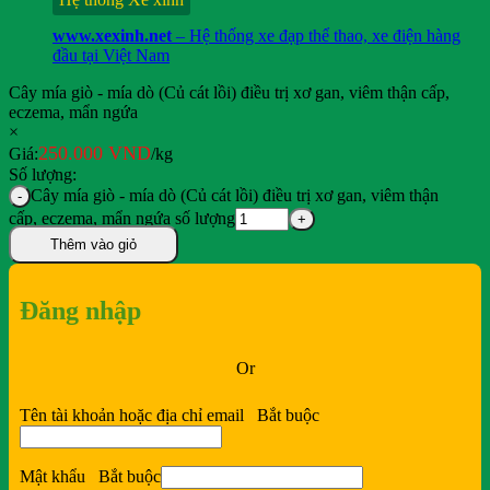
www.xexinh.net
– Hệ thống xe đạp thể thao, xe điện hàng
đầu tại Việt Nam
Cây mía giò - mía dò (Củ cát lồi) điều trị xơ gan, viêm thận cấp,
eczema, mẩn ngứa
×
250.000
VND
Giá:
/kg
Số lượng:
Cây mía giò - mía dò (Củ cát lồi) điều trị xơ gan, viêm thận
cấp, eczema, mẩn ngứa số lượng
Thêm vào giỏ
Đăng nhập
Or
Tên tài khoản hoặc địa chỉ email
Bắt buộc
Mật khẩu
Bắt buộc