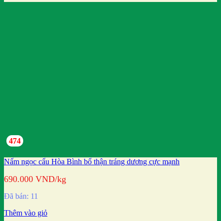
474
Nấm ngọc cẩu Hòa Bình bổ thận tráng dương cực mạnh
690.000
VND
/kg
Đã bán: 11
Thêm vào giỏ