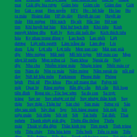
mai
Giải độc bia rượu
Giảm béo
Giảm cân
Giảm đau
Giời
leo
Gút - gout
Hen suyễn
HIV
Ho - hô hấp
Ho lao
Ho
ra máu
Hoàng đản
HP dạ dày
Huyết áp cao
Huyết áp
thấp
Hôi miệng
Hôi nách
Hạ sốt
Hắc lào
Hở van
tim
Khí huyết hư hàn
Khí hư bạch đới
Khó tiêu
Kinh
nguyệt không đều
Kiết lỵ
Kéo dài tuổi thọ
Kích thích tiêu
hóa
Kỵ nhau trong đông y
Lao hạch
Lao phổi
Liệt
dương
Liệt nửa người
Làm trắng da
Làm đẹp
Lòi
dom
Lậu
Lợi sữa
Lợi tiểu
Men gan cao
Mát gan giải
độc
Méo miệng
Mất ngủ
Mồ hôi trộm
Mỡ máu cao
Mụn
nhọt lở ngứa
Mụn trứng cá
Nam khoa
Ngoài da
Ngộ
độc
Nha chu
Nhiễm trùng máu
Nhuận tràng
Nhồi máu cơ
tim
Nám da
Nôn ra máu
Nấm móng
Nấm ngoài da
nổi mề
đay
Nứt kẽ hậu môn
Parkinson
Phong thấp
Phòng
bệnh
Phù nề
Phụ khoa
Phụ nữ mang thai
Polyp túi
mật
Quai bị
Răng miệng
Rắn độc cắn
Rết cắn
Rối loạn
tiền đình
Rụng tóc - Tóc bạc sớm
Sa dạ con
Sa trực
tràng
Say xe
Suy nhược cơ thể
Suy nhược thần kinh
Suy
thận
Suy thận - Thận hư
Sán chó
Sán máu
Sưng vú
Sản
phụ sau sinh
Sảy thai
Sẹo
Sỏi bàng quang
Sỏi mật
Sỏi
niệu quản
Sỏi thận
Sốt rét
Sởi
Tai biến
Tai điếc
Thai
nghén
Thanh nhiệt giải độc
Thiên đầu thống
Thiếu
máu
Thoát vị đĩa đệm
Thần kinh tọa
Tim mạch
Tinh trùng
yếu
Tiêu chảy
Tiêu hóa kém
Tiểu buốt
Tiểu ra máu
Tiểu
đêm
Tiểu đường
Tiểu đục
Trinh nữ hoàng cung
Trà giảo cổ