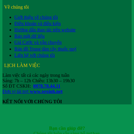
Về chúng tôi
Giới thiệu về chúng tôi
Điều khoản và điều kiện
Hướng dẫn thao tác trên website
Bảo mật dữ liệu
Giá Cước và vận chuyển
Bản đồ Trung tâm cây thuốc quý
Liên hệ với chúng tôi
LỊCH LÀM VIỆC
Làm việc tất cả các ngày trong tuần
Sáng: 7h – 12h Chiều: 13h30 – 19h30
Số ĐT CSKH:
0978.78.44.11
Đơn vị tài trợ:
www.xexinh.net
KẾT NỐI VỚI CHÚNG TÔI
Bạn cần giúp đỡ?
Chúng tôi luôn sẵn sàng hỗ trợ bạn.