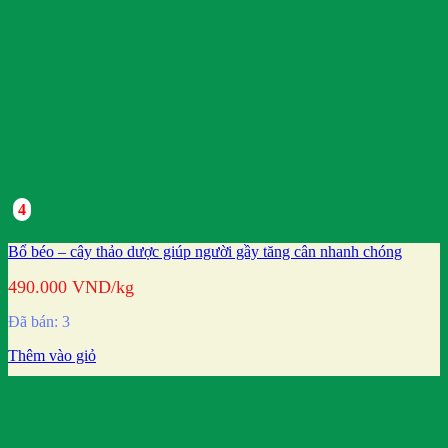
4
Bổ béo – cây thảo dược giúp người gầy tăng cân nhanh chóng
490.000
VND
/kg
Đã bán: 3
Thêm vào giỏ