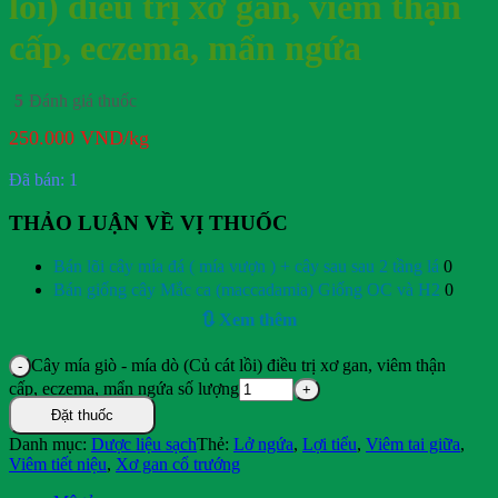
lồi) điều trị xơ gan, viêm thận
cấp, eczema, mẩn ngứa
5
Đánh giá thuốc
250.000
VND
/kg
Đã bán: 1
THẢO LUẬN VỀ VỊ THUỐC
Bán lõi cây mía đá ( mía vượn ) + cây sau sau 2 tầng lá
0
Bán giống cây Mắc ca (maccadamia) Giống OC và H2
0
🔃 Xem thêm
Cây mía giò - mía dò (Củ cát lồi) điều trị xơ gan, viêm thận
cấp, eczema, mẩn ngứa số lượng
Đặt thuốc
Danh mục:
Dược liệu sạch
Thẻ:
Lở ngứa
,
Lợi tiểu
,
Viêm tai giữa
,
Viêm tiết niệu
,
Xơ gan cổ trướng