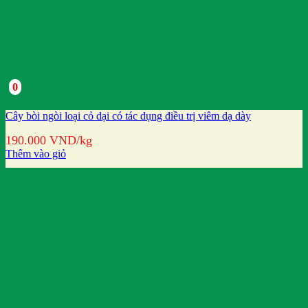
0
Cây bòi ngòi loại cỏ dại có tác dụng điều trị viêm dạ dày
190.000
VND
/kg
Thêm vào giỏ