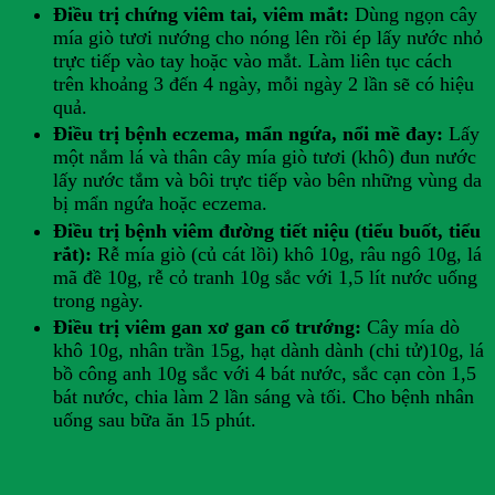
Điều trị chứng viêm tai, viêm mắt:
Dùng ngọn cây
mía giò tươi nướng cho nóng lên rồi ép lấy nước nhỏ
trực tiếp vào tay hoặc vào mắt. Làm liên tục cách
trên khoảng 3 đến 4 ngày, mỗi ngày 2 lần sẽ có hiệu
quả.
Điều trị bệnh eczema, mẩn ngứa, nổi mề đay:
Lấy
một nắm lá và thân cây mía giò tươi (khô) đun nước
lấy nước tắm và bôi trực tiếp vào bên những vùng da
bị mẩn ngứa hoặc eczema.
Điều trị bệnh viêm đường tiết niệu (tiểu buốt, tiểu
rắt):
Rễ mía giò (củ cát lồi) khô 10g, râu ngô 10g, lá
mã đề 10g, rễ cỏ tranh 10g sắc với 1,5 lít nước uống
trong ngày.
Điều trị viêm gan xơ gan cổ trướng:
Cây mía dò
khô 10g, nhân trần 15g, hạt dành dành (chi tử)10g, lá
bồ công anh 10g sắc với 4 bát nước, sắc cạn còn 1,5
bát nước, chia làm 2 lần sáng và tối. Cho bệnh nhân
uống sau bữa ăn 15 phút.