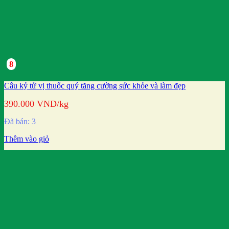
8
Câu kỷ tử vị thuốc quý tăng cường sức khỏe và làm đẹp
390.000
VND
/kg
Đã bán: 3
Thêm vào giỏ