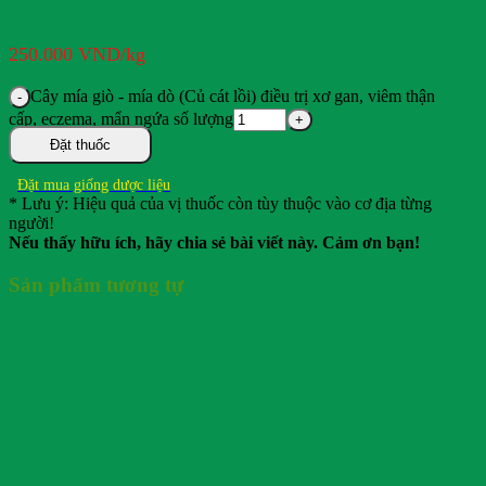
250.000
VND
/kg
Cây mía giò - mía dò (Củ cát lồi) điều trị xơ gan, viêm thận
cấp, eczema, mẩn ngứa số lượng
Đặt thuốc
Đặt mua giống dược liệu
* Lưu ý: Hiệu quả của vị thuốc còn tùy thuộc vào cơ địa từng
người!
Nếu thấy hữu ích, hãy chia sẻ bài viết này. Cảm ơn bạn!
Sản phẩm tương tự