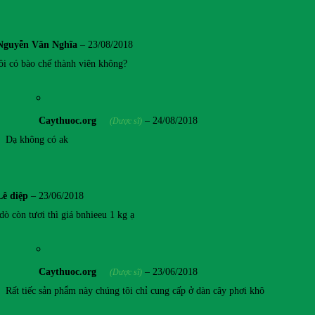
Nguyễn Văn Nghĩa
–
23/08/2018
lồi có bào chế thành viên không?
Caythuoc.org
–
24/08/2018
(Dược sĩ)
Dạ không có ak
Lê diệp
–
23/06/2018
dò còn tươi thì giá bnhieeu 1 kg ạ
Caythuoc.org
–
23/06/2018
(Dược sĩ)
Rất tiếc sản phẩm này chúng tôi chỉ cung cấp ở dàn cây phơi khô