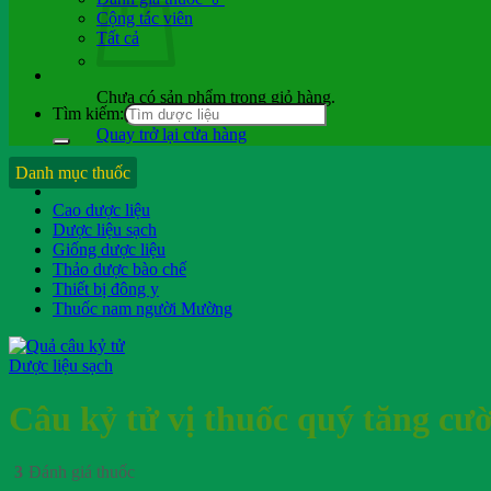
Cộng tác viên
Tất cả
Chưa có sản phẩm trong giỏ hàng.
Tìm kiếm:
Quay trở lại cửa hàng
Hỏi b.sĩ
Danh mục thuốc
Cao dược liệu
Dược liệu sạch
Giống dược liệu
Thảo dược bào chế
Thiết bị đông y
Thuốc nam người Mường
Dược liệu sạch
Câu kỷ tử vị thuốc quý tăng cư
3
Đánh giá thuốc