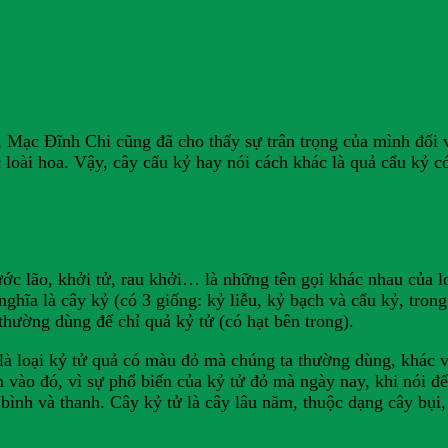
en, Mạc Đĩnh Chi cũng đã cho thấy sự trân trọng của mình đối 
loài hoa. Vậy, cây cẩu kỷ hay nói cách khác là quả cẩu kỷ c
khước lão, khởi tử, rau khởi… là những tên gọi khác nhau của 
nghĩa là cây kỷ (có 3 giống: kỷ liễu, kỷ bạch và cẩu kỷ, trong
thường dùng để chỉ quả kỷ tử (có hạt bên trong).
 là loại kỷ tử quả có màu đỏ mà chúng ta thường dùng, khác vớ
o đó, vì sự phổ biến của kỷ tử đỏ mà ngày nay, khi nói đến
 bình và thanh. Cây kỷ tử là cây lâu năm, thuộc dạng cây bụi,