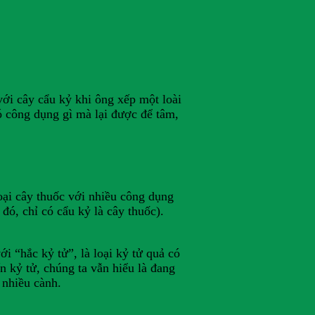
với cây cẩu kỷ khi ông xếp một loài
ó công dụng gì mà lại được để tâm,
loại cây thuốc với nhiều công dụng
 đó, chỉ có cẩu kỷ là cây thuốc).
i “hắc kỷ tử”, là loại kỷ tử quả có
 kỷ tử, chúng ta vẫn hiểu là đang
 nhiều cành.