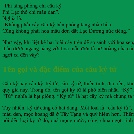
“Phi tăng phòng chi cẩu kỷ
Phi Lạc thổ chi mẫu đan”.
Nghĩa là:
“Không phải cây cẩu kỷ bên phòng tăng nhà chùa
Cũng không phải hoa mẫu đơn đất Lạc Dương nức tiếng.”
Như vậy, khi liệt kê hai loài cây trên để so sánh với hoa s
thảo dược ngang hàng với hoa mẫu đơn là nữ hoàng của các 
ngợi ca đến vậy?
Tên gọi và đặc điểm của câu kỷ tử
Cẩu kỷ hay câu kỷ, kỷ tử, câu kỷ tử, thiên tinh, địa tiên, 
quý giá này. Trong đó, tên gọi kỷ tử là phổ biến nhất. “Kỷ” 
“Tử” nghĩa là hạt giống. “Kỷ tử” là hạt cây kỷ mà chúng ta 
Tuy nhiên, kỷ tử cũng có hai dạng. Một loại là “câu kỷ tử”,
màu đen, mọc hoang dã ở Tây Tạng và quý hiếm hơn. Thêm và
nói đến loại kỷ tử đỏ, quả mọng nước, có vị chua ngọt, tính