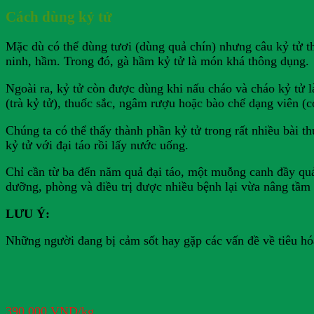
Cách dùng kỷ tử
Mặc dù có thể dùng tươi (dùng quả chín) nhưng câu kỷ tử 
ninh, hầm. Trong đó, gà hầm kỷ tử là món khá thông dụng.
Ngoài ra, kỷ tử còn được dùng khi nấu cháo và cháo kỷ tử 
(trà kỷ tử), thuốc sắc, ngâm rượu hoặc bào chế dạng viên (c
Chúng ta có thể thấy thành phần kỷ tử trong rất nhiều bài t
kỷ tử với đại táo rồi lấy nước uống.
Chỉ cần từ ba đến năm quả đại táo, một muỗng canh đầy quả
dưỡng, phòng và điều trị được nhiều bệnh lại vừa nâng tầm
LƯU Ý:
Những người đang bị cảm sốt hay gặp các vấn đề về tiêu hó
390.000
VND
/kg