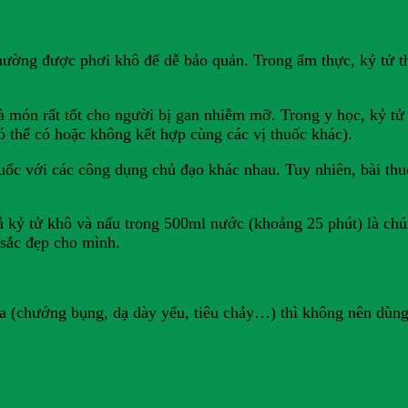
thường được phơi khô để dễ bảo quản. Trong ẩm thực, kỷ tử
là món rất tốt cho người bị gan nhiễm mỡ. Trong y học, kỷ t
ó thể có hoặc không kết hợp cùng các vị thuốc khác).
huốc với các công dụng chủ đạo khác nhau. Tuy nhiên, bài thuố
 kỷ tử khô và nấu trong 500ml nước (khoảng 25 phút) là chú
 sắc đẹp cho mình.
a (chướng bụng, dạ dày yếu, tiêu chảy…) thì không nên dùng