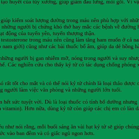
 tạo huyết của tủy xương, giúp giảm đau lưng, mỏi gối. Vì vậy
tử giúp kiểm soát lượng đường trong máu nên phù hợp với nh
ới những người bị chứng khó thở hay mắc các bệnh về đường 
oạt động của tuyến yên, tuyến thượng thận.
ng testosterone trong máu nên cũng làm tăng ham muốn ở cả 
cho nam giới) cũng như các bài thuốc bổ âm, giúp da dẻ hồng h
những người bị gan nhiễm mỡ, nóng trong người và suy nhược
ể. Các nghiên cứu cho thấy kỷ tử có tác dụng chống phóng xạ
 rất tốt cho mắt và có thể nói kỷ tử chính là loại thảo dược
hững người làm việc văn phòng và những người lớn tuổi.
 hết sức tuyệt vời. Dù là loại thuốc có tính bổ dưỡng nhưng
à vitamin). Hơn nữa, dùng kỷ tử còn giúp các chị em có làn d
ếu như nói rằng, mỗi buổi sáng ăn vài hạt kỷ tử sẽ giúp chún
ước vào ban đêm và có giấc ngủ ngon hơn.