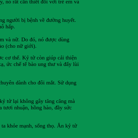
, nó rất cần thiết đối với trẻ em và
ững người bị bệnh về đường huyết.
hô hấp.
nam và nữ. Do đó, nó được dùng
ào (cho nữ giới).
 cơ thể. Kỷ tử còn giúp cải thiện
, ức chế tế bào ung thư và đẩy lùi
 chuyên dành cho đôi mắt. Sử dụng
 kỷ tử lại không gây tăng căng mà
a tươi nhuận, hồng hào, đầy sức
g ta khỏe mạnh, sống thọ. Ăn kỷ tử