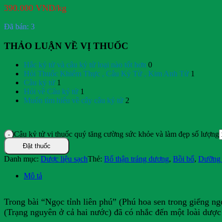
390.000
VND
/kg
Đã bán: 3
THẢO LUẬN VỀ VỊ THUỐC
Hắc kỷ tử và câu kỷ tử loại nào tốt hơn
0
Hỏi Thuốc Khiếm Thực , Câu Kỷ Tử , Kim Anh Tử
1
Câu kỷ tử
1
Hỏi về Câu kỷ tử
1
Muốn tìm hiểu về cây câu kỷ tử
2
Câu kỷ tử vị thuốc quý tăng cường sức khỏe và làm đẹp số lượng
Đặt thuốc
Danh mục:
Dược liệu sạch
Thẻ:
Bổ thận tráng dương
,
Bồi bổ
,
Dưỡng 
Mô tả
Trong bài “Ngọc tỉnh liên phú” (Phú hoa sen trong giếng n
(Trạng nguyên ở cả hai nước) đã có nhắc đến một loài dược t