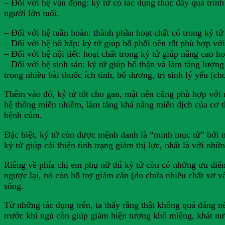
– Đối với hệ vận động: kỷ tử có tác dụng thúc đẩy quá trình
người lớn tuổi.
– Đối với hệ tuần hoàn: thành phần hoạt chất có trong kỷ 
– Đối với hệ hô hấp: kỷ tử giúp bổ phổi nên rất phù hợp v
– Đối với hệ nội tiết: hoạt chất trong kỷ tử giúp nâng cao h
– Đối với hệ sinh sản: kỷ tử giúp bổ thận và làm tăng lượ
trong nhiều bài thuốc ích tinh, bổ dương, trị sinh lý yếu (
Thêm vào đó, kỷ tử tốt cho gan, mật nên cũng phù hợp với 
hệ thống miễn nhiễm, làm tăng khả năng miễn dịch của cơ th
bệnh cúm.
Đặc biệt, kỷ tử còn được mệnh danh là “minh mục tử” bởi nó
kỷ tử giúp cải thiện tình trạng giảm thị lực, nhất là với n
Riêng về phía chị em phụ nữ thì kỷ tử còn có những ưu điểm
ngược lại, nó còn hỗ trợ giảm cân (do chứa nhiều chất xơ v
sống.
Từ những tác dụng trên, ta thấy rằng thật không quá đáng n
trước khi ngủ còn giúp giảm hiện tượng khô miệng, khát n