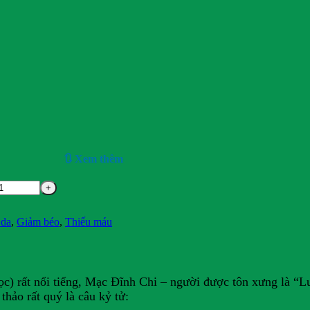
🔃 Xem thêm
da
,
Giảm béo
,
Thiếu máu
gọc) rất nổi tiếng, Mạc Đĩnh Chi – người được tôn xưng là “
hảo rất quý là câu kỷ tử: