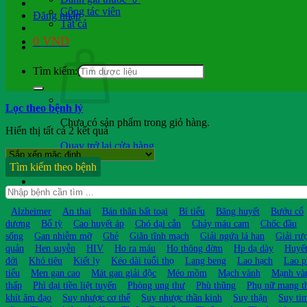
Cộng tác viên
Đăng nhập
Tất cả
0
VND
Tìm kiếm:
Lọc theo bệnh lý
Chưa có sản phẩm trong giỏ hàng.
Hiển thị tất cả 2 kết quả
Quay trở lại cửa hàng
Tìm kiếm theo bệnh
Hỏi b.sĩ
Alzheimer
An thai
Bán thân bất toại
Bí tiểu
Băng huyết
Bướu cổ
dương
Bổ tỳ
Cao huyết áp
Chó dại cắn
Chảy máu cam
Chốc đầu
sống
Gan nhiễm mỡ
Ghẻ
Giãn tĩnh mạch
Giải ngứa lá han
Giải rư
quản
Hen suyễn
HIV
Ho ra máu
Ho thông đờm
Hp dạ dày
Huyết
đới
Khó tiêu
Kiết lỵ
Kéo dài tuổi thọ
Lang beng
Lao hạch
Lao p
tiểu
Men gan cao
Mát gan giải độc
Méo mồm
Mạch vành
Mạnh và
thấp
Phì đại tiền liệt tuyến
Phòng ung thư
Phù thũng
Phụ nữ mang t
khít âm đạo
Suy nhược cơ thể
Suy nhược thần kinh
Suy thận
Suy ti