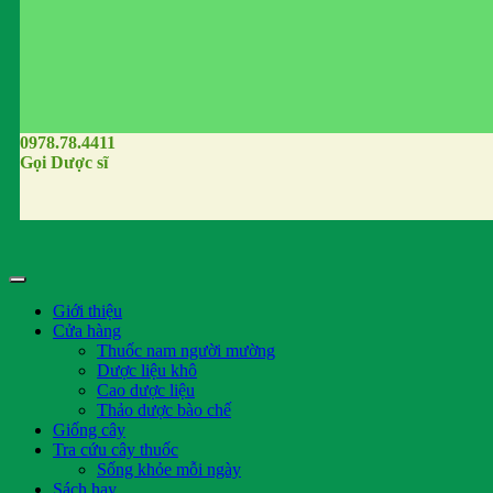
0978.78.4411
Gọi Dược sĩ
Giới thiệu
Cửa hàng
Thuốc nam người mường
Dược liệu khô
Cao dược liệu
Thảo dược bào chế
Giống cây
Tra cứu cây thuốc
Sống khỏe mỗi ngày
Sách hay