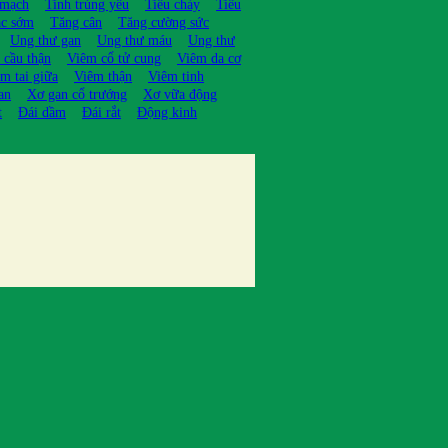
 mạch
Tinh trùng yếu
Tiêu chảy
Tiêu
ạc sớm
Tăng cân
Tăng cường sức
Ung thư gan
Ung thư máu
Ung thư
 cầu thận
Viêm cổ tử cung
Viêm da cơ
m tai giữa
Viêm thận
Viêm tinh
an
Xơ gan cổ trướng
Xơ vữa động
t
Đái dầm
Đái rắt
Động kinh