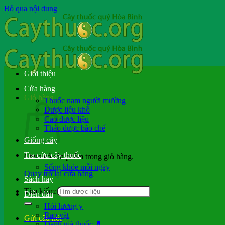
Bỏ qua nội dung
Giới thiệu
Cửa hàng
Giỏ hàng
Thuốc nam người mường
Dược liệu khô
Cao dược liệu
Thảo dược bào chế
Giống cây
Tra cứu cây thuốc
Chưa có sản phẩm trong giỏ hàng.
Sống khỏe mỗi ngày
Quay trở lại cửa hàng
Sách hay
Tìm kiếm:
Diễn đàn
Hỏi lương y
Rao vặt
Gửi câu hỏi
Đánh giá thuốc 💊