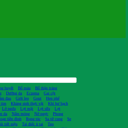
ng huyết
Bổ máu
Bổ thận tráng
g
Dưỡng da
Eczema
Gai cột
ảm đau
Giời leo
Gout
Hen phế
 tim
Kháng sinh thực vật
Khí hư bạch
Lở ngứa
Lợi mật
Lợi sữa
Lợi
m da
Nấm móng
Nở ngực
Phong
loạn tiền đình
Rụng tóc
Sa tử cung
Se
ỏi tiết niệu
Tai điếc ù tai
Teo