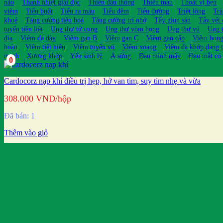
não
Thanh nhiệt giải độc
Thiên đầu thống
Thiếu máu
Thoát vị bẹn
viêm
Tiểu buốt
Tiểu ra máu
Tiểu đêm
Tiểu đường
Triệt lông
Trà
khoẻ
Tăng cường tiêu hoá
Tăng cường trí nhớ
Tẩy giun sán
Tẩy vết
tuyến tiền liệt
Ung thư tử cung
Ung thư vòm họng
Ung thư vú
Ung t
địa
Viêm dạ dày
Viêm gan B
Viêm gan C
Viêm gan cấp
Viêm họn
hoàn
Viêm tiết niệu
Viêm tuyến vú
Viêm xoang
Viêm đa khớp dạng 
mạch
Xương khớp
Yếu sinh lý
Á sừng
Đau mình mẩy
Đau mắt có
0
Cardocorz nạp khí điều trị hẹp, hở van tim, suy tim nhẹ và vừa
308.000
VND
/hộp
Đã bán: 1
Thêm vào giỏ