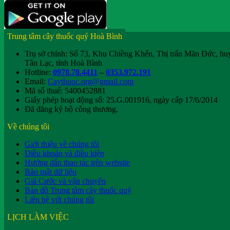
Trung tâm cây thuốc quý Hoà Bình
Trụ sở chính: Số 73, Khu Chiềng Khến, Thị trấn Mãn Đức, hu
Tân Lạc, tỉnh Hoà Bình
Hotline:
0978.78.4411
–
0353.972.191
Email:
Caythuoc.org@gmail.com
Mã số thuế: 5400452881
Giấy phép hoạt động số: 25.G.001916, ngày cấp 17/6/2014
Đã đăng ký bộ công thương.
Về chúng tôi
Giới thiệu về chúng tôi
Điều khoản và điều kiện
Hướng dẫn thao tác trên website
Bảo mật dữ liệu
Giá Cước và vận chuyển
Bản đồ Trung tâm cây thuốc quý
Liên hệ với chúng tôi
LỊCH LÀM VIỆC