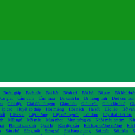
Bướu giáp
Bạch cầu
Bại liệt
Bệnh trĩ
Bồi bổ
Bổ gan
Bổ khí dưỡ
Co giật
Cảm cúm
Cầm máu
Da xanh tái
Di mộng tinh
Diệt côn trùn
ợu
Giải độc
Giải độc lá ngón
Giảm béo
Giảm cân
Giảm lão hoá
Gi
 áp cao
Huyết áp thấp
Hôi miệng
Hôi nách
Hạ sốt
Hắc lào
Hở van
hổi
Liền sẹo
Liệt dương
Liệt nửa người
Lòi dom
Lấy thai chết lưu
nh
Mất ngủ
Mỡ máu
Mụn nhọt
Mụn trứng cá
Nhồi máu cơ tim
Ná
hai
Phụ nữ sau sinh
Quai bị
Rắn độc cắn
Rối loạn cương dương
Rối 
m
Sán chó
Sáng mắt
Sưng vú
Sỏi bàng quang
Sỏi mật
Sỏi thận
S