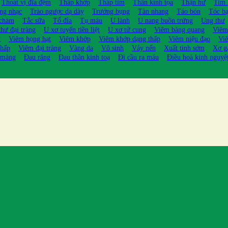
Thoát vị đĩa đệm
Thấp khớp
Thấp tim
Thần kinh tọa
Thận hư
Tim
ng nhạc
Trào ngược dạ dày
Trướng bụng
Tàn nhang
Táo bón
Tóc b
 chàm
Tắc sữa
Tổ đỉa
Tụ máu
U lành
U nang buồn trứng
Ung thư
hư đại tràng
U xơ tuyến tiền liệt
U xơ tử cung
Viêm bàng quang
Viêm
g
Viêm họng hạt
Viêm khớp
Viêm khớp dạng thấp
Viêm niệu đạo
Viê
thấp
Viêm đại tràng
Vàng da
Vô sinh
Vảy nến
Xuất tinh sớm
Xơ g
 màng
Đau răng
Đau thần kinh toạ
Đi cầu ra máu
Điều hoà kinh nguyệ