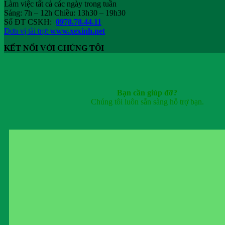
Làm việc tất cả các ngày trong tuần
Sáng: 7h – 12h Chiều: 13h30 – 19h30
Số ĐT CSKH:
0978.78.44.11
Đơn vị tài trợ:
www.xexinh.net
KẾT NỐI VỚI CHÚNG TÔI
Bạn cần giúp đỡ?
Chúng tôi luôn sẵn sàng hỗ trợ bạn.