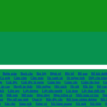
Bướu giáp
Bạch cầu
Bại liệt
Bệnh trĩ
Bồi bổ
Bổ gan
Bổ khí dưỡ
Co giật
Cảm cúm
Cầm máu
Da xanh tái
Di mộng tinh
Diệt côn trùn
ợu
Giải độc
Giải độc lá ngón
Giảm béo
Giảm cân
Giảm lão hoá
Gi
 áp cao
Huyết áp thấp
Hôi miệng
Hôi nách
Hạ sốt
Hắc lào
Hở van
hổi
Liền sẹo
Liệt dương
Liệt nửa người
Lòi dom
Lấy thai chết lưu
nh
Mất ngủ
Mỡ máu
Mụn nhọt
Mụn trứng cá
Nhồi máu cơ tim
Ná
hai
Phụ nữ sau sinh
Quai bị
Rắn độc cắn
Rối loạn cương dương
Rối 
m
Sán chó
Sáng mắt
Sưng vú
Sỏi bàng quang
Sỏi mật
Sỏi thận
S