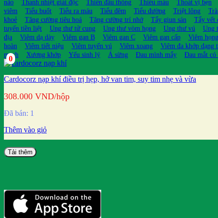
não
Thanh nhiệt giải độc
Thiên đầu thống
Thiếu máu
Thoát vị bẹn
viêm
Tiểu buốt
Tiểu ra máu
Tiểu đêm
Tiểu đường
Triệt lông
Trà
khoẻ
Tăng cường tiêu hoá
Tăng cường trí nhớ
Tẩy giun sán
Tẩy vết
tuyến tiền liệt
Ung thư tử cung
Ung thư vòm họng
Ung thư vú
Ung t
địa
Viêm dạ dày
Viêm gan B
Viêm gan C
Viêm gan cấp
Viêm họn
hoàn
Viêm tiết niệu
Viêm tuyến vú
Viêm xoang
Viêm đa khớp dạng 
mạch
Xương khớp
Yếu sinh lý
Á sừng
Đau mình mẩy
Đau mắt có
0
Cardocorz nạp khí điều trị hẹp, hở van tim, suy tim nhẹ và vừa
308.000
VND
/hộp
Đã bán: 1
Thêm vào giỏ
Tải thêm