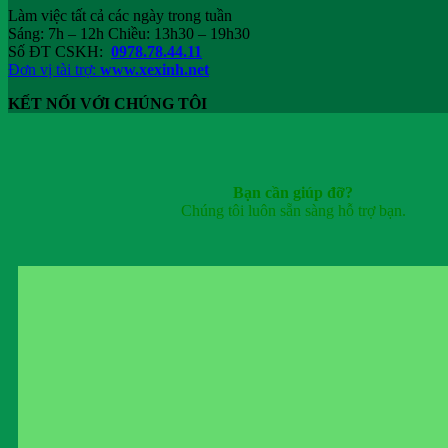
Làm việc tất cả các ngày trong tuần
Sáng: 7h – 12h Chiều: 13h30 – 19h30
Số ĐT CSKH:
0978.78.44.11
Đơn vị tài trợ:
www.xexinh.net
KẾT NỐI VỚI CHÚNG TÔI
Bạn cần giúp đỡ?
Chúng tôi luôn sẵn sàng hỗ trợ bạn.