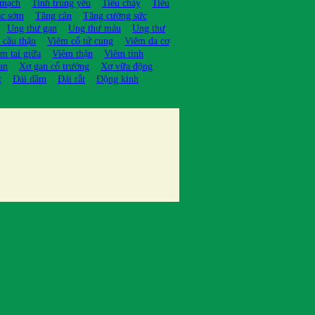
 mạch
Tinh trùng yếu
Tiêu chảy
Tiêu
ạc sớm
Tăng cân
Tăng cường sức
Ung thư gan
Ung thư máu
Ung thư
 cầu thận
Viêm cổ tử cung
Viêm da cơ
m tai giữa
Viêm thận
Viêm tinh
an
Xơ gan cổ trướng
Xơ vữa động
t
Đái dầm
Đái rắt
Động kinh