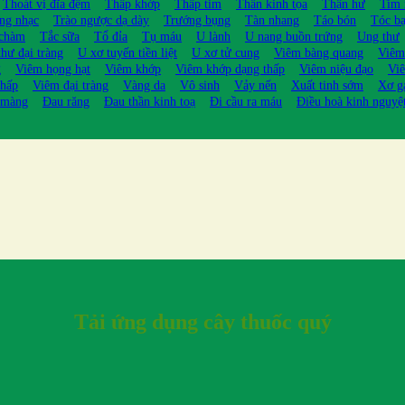
Thoát vị đĩa đệm
Thấp khớp
Thấp tim
Thần kinh tọa
Thận hư
Tim
ng nhạc
Trào ngược dạ dày
Trướng bụng
Tàn nhang
Táo bón
Tóc b
 chàm
Tắc sữa
Tổ đỉa
Tụ máu
U lành
U nang buồn trứng
Ung thư
hư đại tràng
U xơ tuyến tiền liệt
U xơ tử cung
Viêm bàng quang
Viêm
g
Viêm họng hạt
Viêm khớp
Viêm khớp dạng thấp
Viêm niệu đạo
Viê
thấp
Viêm đại tràng
Vàng da
Vô sinh
Vảy nến
Xuất tinh sớm
Xơ g
 màng
Đau răng
Đau thần kinh toạ
Đi cầu ra máu
Điều hoà kinh nguyệ
Tải ứng dụng cây thuốc quý