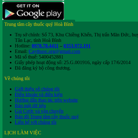
Trung tâm cây thuốc quý Hoà Bình
Trụ sở chính: Số 73, Khu Chiềng Khến, Thị trấn Mãn Đức, hu
Tân Lạc, tỉnh Hoà Bình
Hotline:
0978.78.4411
–
0353.972.191
Email:
Caythuoc.org@gmail.com
Mã số thuế: 5400452881
Giấy phép hoạt động số: 25.G.001916, ngày cấp 17/6/2014
Đã đăng ký bộ công thương.
Về chúng tôi
Giới thiệu về chúng tôi
Điều khoản và điều kiện
Hướng dẫn thao tác trên website
Bảo mật dữ liệu
Giá Cước và vận chuyển
Bản đồ Trung tâm cây thuốc quý
Liên hệ với chúng tôi
LỊCH LÀM VIỆC