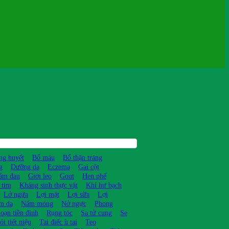
ng huyết
Bổ máu
Bổ thận tráng
g
Dưỡng da
Eczema
Gai cột
ảm đau
Giời leo
Gout
Hen phế
 tim
Kháng sinh thực vật
Khí hư bạch
Lở ngứa
Lợi mật
Lợi sữa
Lợi
m da
Nấm móng
Nở ngực
Phong
loạn tiền đình
Rụng tóc
Sa tử cung
Se
ỏi tiết niệu
Tai điếc ù tai
Teo