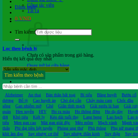
Cộng tác viên
Đăng nhập
Tất cả
0
VND
Tìm kiếm:
Lọc theo bệnh lý
Chưa có sản phẩm trong giỏ hàng.
Hiển thị kết quả duy nhất
Quay trở lại cửa hàng
Tìm kiếm theo bệnh
Hỏi b.sĩ
Alzheimer
An thai
Bán thân bất toại
Bí tiểu
Băng huyết
Bướu cổ
dương
Bổ tỳ
Cao huyết áp
Chó dại cắn
Chảy máu cam
Chốc đầu
sống
Gan nhiễm mỡ
Ghẻ
Giãn tĩnh mạch
Giải ngứa lá han
Giải rư
quản
Hen suyễn
HIV
Ho ra máu
Ho thông đờm
Hp dạ dày
Huyết
đới
Khó tiêu
Kiết lỵ
Kéo dài tuổi thọ
Lang beng
Lao hạch
Lao p
tiểu
Men gan cao
Mát gan giải độc
Méo mồm
Mạch vành
Mạnh và
thấp
Phì đại tiền liệt tuyến
Phòng ung thư
Phù thũng
Phụ nữ mang t
khít âm đạo
Suy nhược cơ thể
Suy nhược thần kinh
Suy thận
Suy ti