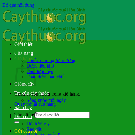
Bỏ qua nội dung
Giới thiệu
Cửa hàng
Giỏ hàng
Thuốc nam người mường
Dược liệu khô
Cao dược liệu
Thảo dược bào chế
Giống cây
Tra cứu cây thuốc
Chưa có sản phẩm trong giỏ hàng.
Sống khỏe mỗi ngày
Quay trở lại cửa hàng
Sách hay
Tìm kiếm:
Diễn đàn
Hỏi lương y
Rao vặt
Gửi câu hỏi
Đánh giá thuốc 💊