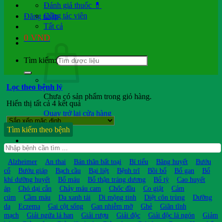
Đánh giá thuốc 💊
Cộng tác viên
Đăng nhập
Tất cả
0
VND
Tìm kiếm:
Lọc theo bệnh lý
Chưa có sản phẩm trong giỏ hàng.
Hiển thị tất cả 4 kết quả
Quay trở lại cửa hàng
Tìm kiếm theo bệnh
Hỏi b.sĩ
Alzheimer
An thai
Bán thân bất toại
Bí tiểu
Băng huyết
Bướu
cổ
Bướu giáp
Bạch cầu
Bại liệt
Bệnh trĩ
Bồi bổ
Bổ gan
Bổ
khí dưỡng huyết
Bổ máu
Bổ thận tráng dương
Bổ tỳ
Cao huyết
áp
Chó dại cắn
Chảy máu cam
Chốc đầu
Co giật
Cảm
cúm
Cầm máu
Da xanh tái
Di mộng tinh
Diệt côn trùng
Dưỡng
da
Eczema
Gai cột sống
Gan nhiễm mỡ
Ghẻ
Giãn tĩnh
mạch
Giải ngứa lá han
Giải rượu
Giải độc
Giải độc lá ngón
Giảm