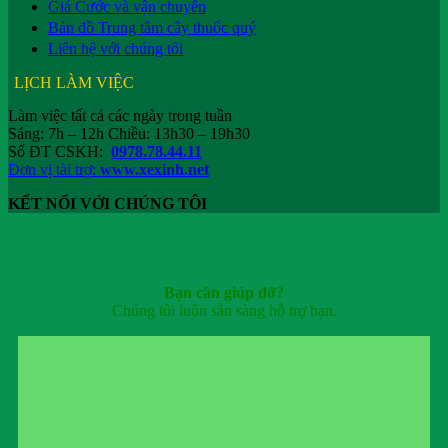
Giá Cước và vận chuyển
Bản đồ Trung tâm cây thuốc quý
Liên hệ với chúng tôi
LỊCH LÀM VIỆC
Làm việc tất cả các ngày trong tuần
Sáng: 7h – 12h Chiều: 13h30 – 19h30
Số ĐT CSKH:
0978.78.44.11
Đơn vị tài trợ:
www.xexinh.net
KẾT NỐI VỚI CHÚNG TÔI
Bạn cần giúp đỡ?
Chúng tôi luôn sẵn sàng hỗ trợ bạn.