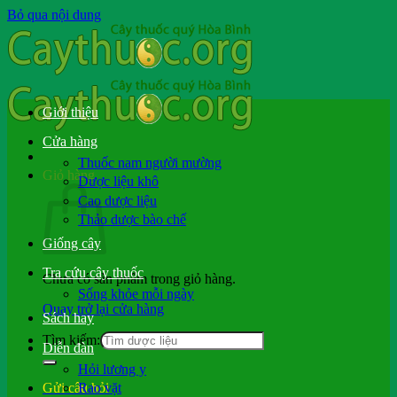
Bỏ qua nội dung
Giới thiệu
Cửa hàng
Thuốc nam người mường
Giỏ hàng
Dược liệu khô
Cao dược liệu
Thảo dược bào chế
Giống cây
Tra cứu cây thuốc
Chưa có sản phẩm trong giỏ hàng.
Sống khỏe mỗi ngày
Quay trở lại cửa hàng
Sách hay
Tìm kiếm:
Diễn đàn
Hỏi lương y
Rao vặt
Gửi câu hỏi