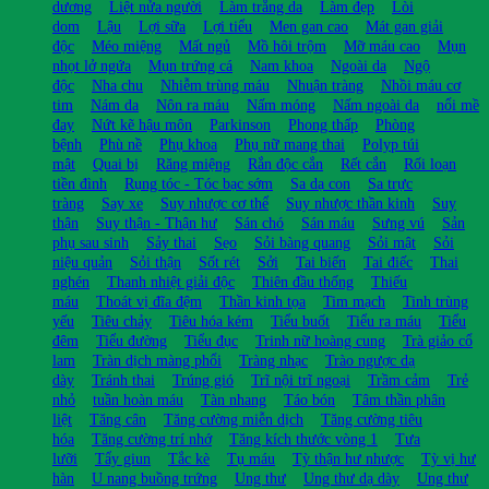
dương
Liệt nửa người
Làm trắng da
Làm đẹp
Lòi
dom
Lậu
Lợi sữa
Lợi tiểu
Men gan cao
Mát gan giải
độc
Méo miệng
Mất ngủ
Mồ hôi trộm
Mỡ máu cao
Mụn
nhọt lở ngứa
Mụn trứng cá
Nam khoa
Ngoài da
Ngộ
độc
Nha chu
Nhiễm trùng máu
Nhuận tràng
Nhồi máu cơ
tim
Nám da
Nôn ra máu
Nấm móng
Nấm ngoài da
nổi mề
đay
Nứt kẽ hậu môn
Parkinson
Phong thấp
Phòng
bệnh
Phù nề
Phụ khoa
Phụ nữ mang thai
Polyp túi
mật
Quai bị
Răng miệng
Rắn độc cắn
Rết cắn
Rối loạn
tiền đình
Rụng tóc - Tóc bạc sớm
Sa dạ con
Sa trực
tràng
Say xe
Suy nhược cơ thể
Suy nhược thần kinh
Suy
thận
Suy thận - Thận hư
Sán chó
Sán máu
Sưng vú
Sản
phụ sau sinh
Sảy thai
Sẹo
Sỏi bàng quang
Sỏi mật
Sỏi
niệu quản
Sỏi thận
Sốt rét
Sởi
Tai biến
Tai điếc
Thai
nghén
Thanh nhiệt giải độc
Thiên đầu thống
Thiếu
máu
Thoát vị đĩa đệm
Thần kinh tọa
Tim mạch
Tinh trùng
yếu
Tiêu chảy
Tiêu hóa kém
Tiểu buốt
Tiểu ra máu
Tiểu
đêm
Tiểu đường
Tiểu đục
Trinh nữ hoàng cung
Trà giảo cổ
lam
Tràn dịch màng phổi
Tràng nhạc
Trào ngược dạ
dày
Tránh thai
Trúng gió
Trĩ nội trĩ ngoại
Trầm cảm
Trẻ
nhỏ
tuần hoàn máu
Tàn nhang
Táo bón
Tâm thần phân
liệt
Tăng cân
Tăng cường miễn dịch
Tăng cường tiêu
hóa
Tăng cường trí nhớ
Tăng kích thước vòng 1
Tưa
lưỡi
Tẩy giun
Tắc kè
Tụ máu
Tỳ thận hư nhược
Tỳ vị hư
hàn
U nang buồng trứng
Ung thư
Ung thư dạ dày
Ung thư