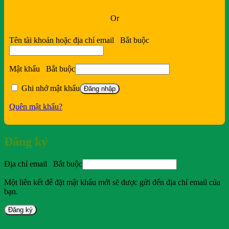
Or
Tên tài khoản hoặc địa chỉ email
Bắt buộc
Mật khẩu
Bắt buộc
Ghi nhớ mật khẩu
Đăng nhập
Quên mật khẩu?
Đăng ký
Địa chỉ email
Bắt buộc
Một liên kết để đặt mật khẩu mới sẽ được gửi đến địa chỉ email của
bạn.
Đăng ký