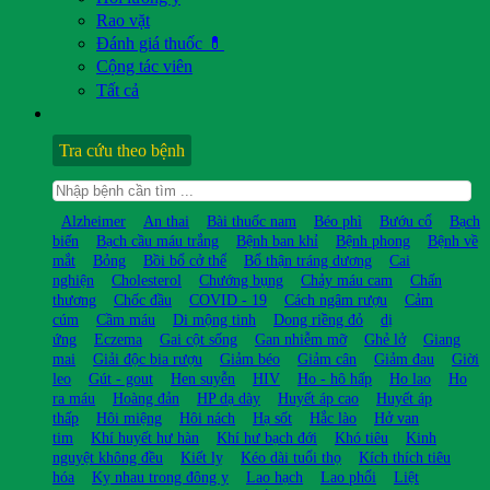
Rao vặt
Đánh giá thuốc 💊
Cộng tác viên
Tất cả
Tra cứu theo bệnh
Alzheimer
An thai
Bài thuốc nam
Béo phì
Bướu cổ
Bạch
biến
Bạch cầu máu trắng
Bệnh ban khỉ
Bệnh phong
Bệnh về
mắt
Bỏng
Bồi bổ cở thể
Bổ thận tráng dương
Cai
nghiện
Cholesterol
Chướng bụng
Chảy máu cam
Chấn
thương
Chốc đầu
COVID - 19
Cách ngâm rượu
Cảm
cúm
Cầm máu
Di mộng tinh
Dong riềng đỏ
dị
ứng
Eczema
Gai cột sống
Gan nhiễm mỡ
Ghẻ lở
Giang
mai
Giải độc bia rượu
Giảm béo
Giảm cân
Giảm đau
Giời
leo
Gút - gout
Hen suyễn
HIV
Ho - hô hấp
Ho lao
Ho
ra máu
Hoàng đản
HP dạ dày
Huyết áp cao
Huyết áp
thấp
Hôi miệng
Hôi nách
Hạ sốt
Hắc lào
Hở van
tim
Khí huyết hư hàn
Khí hư bạch đới
Khó tiêu
Kinh
nguyệt không đều
Kiết lỵ
Kéo dài tuổi thọ
Kích thích tiêu
hóa
Kỵ nhau trong đông y
Lao hạch
Lao phổi
Liệt