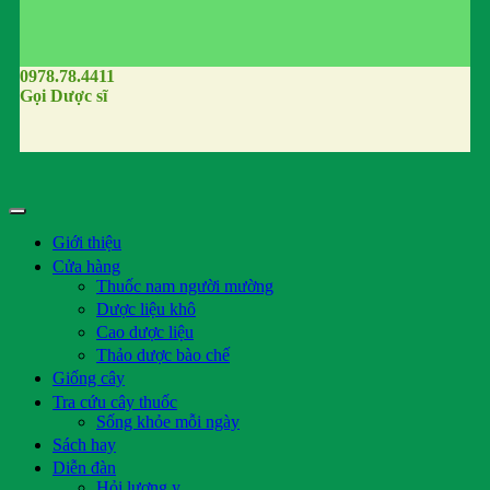
0978.78.4411
Gọi Dược sĩ
Giới thiệu
Cửa hàng
Thuốc nam người mường
Dược liệu khô
Cao dược liệu
Thảo dược bào chế
Giống cây
Tra cứu cây thuốc
Sống khỏe mỗi ngày
Sách hay
Diễn đàn
Hỏi lương y