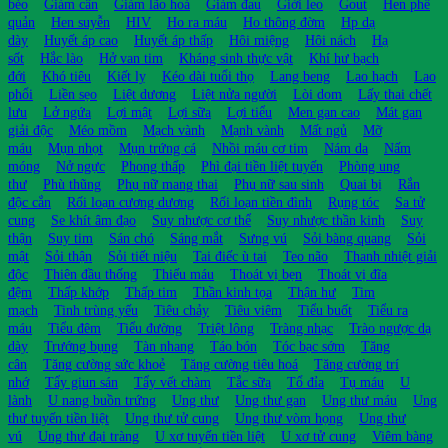
béo
Giảm cân
Giảm lão hoá
Giảm đau
Giời leo
Gout
Hen phế
quản
Hen suyễn
HIV
Ho ra máu
Ho thông đờm
Hp dạ
dày
Huyết áp cao
Huyết áp thấp
Hôi miệng
Hôi nách
Hạ
sốt
Hắc lào
Hở van tim
Kháng sinh thực vật
Khí hư bạch
đới
Khó tiêu
Kiết lỵ
Kéo dài tuổi thọ
Lang beng
Lao hạch
Lao
phổi
Liền sẹo
Liệt dương
Liệt nửa người
Lòi dom
Lấy thai chết
lưu
Lở ngứa
Lợi mật
Lợi sữa
Lợi tiểu
Men gan cao
Mát gan
giải độc
Méo mồm
Mạch vành
Mạnh vành
Mất ngủ
Mỡ
máu
Mụn nhọt
Mụn trứng cá
Nhồi máu cơ tim
Nám da
Nấm
móng
Nở ngực
Phong thấp
Phì đại tiền liệt tuyến
Phòng ung
thư
Phù thũng
Phụ nữ mang thai
Phụ nữ sau sinh
Quai bị
Rắn
độc cắn
Rối loạn cương dương
Rối loạn tiền đình
Rụng tóc
Sa tử
cung
Se khít âm đạo
Suy nhược cơ thể
Suy nhược thần kinh
Suy
thận
Suy tim
Sán chó
Sáng mắt
Sưng vú
Sỏi bàng quang
Sỏi
mật
Sỏi thận
Sỏi tiết niệu
Tai điếc ù tai
Teo não
Thanh nhiệt giải
độc
Thiên đầu thống
Thiếu máu
Thoát vị bẹn
Thoát vị đĩa
đệm
Thấp khớp
Thấp tim
Thần kinh tọa
Thận hư
Tim
mạch
Tinh trùng yếu
Tiêu chảy
Tiêu viêm
Tiểu buốt
Tiểu ra
máu
Tiểu đêm
Tiểu đường
Triệt lông
Tràng nhạc
Trào ngược dạ
dày
Trướng bụng
Tàn nhang
Táo bón
Tóc bạc sớm
Tăng
cân
Tăng cường sức khoẻ
Tăng cường tiêu hoá
Tăng cường trí
nhớ
Tẩy giun sán
Tẩy vết chàm
Tắc sữa
Tổ đỉa
Tụ máu
U
lành
U nang buồn trứng
Ung thư
Ung thư gan
Ung thư máu
Ung
thư tuyến tiền liệt
Ung thư tử cung
Ung thư vòm họng
Ung thư
vú
Ung thư đại tràng
U xơ tuyến tiền liệt
U xơ tử cung
Viêm bàng