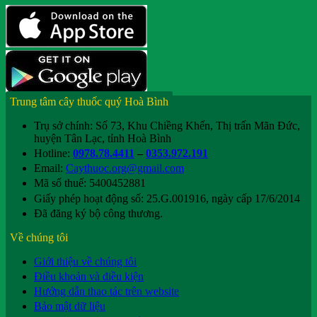
Trung tâm cây thuốc quý Hoà Bình
Trụ sở chính: Số 73, Khu Chiềng Khến, Thị trấn Mãn Đức,
huyện Tân Lạc, tỉnh Hoà Bình
Hotline:
0978.78.4411
–
0353.972.191
Email:
Caythuoc.org@gmail.com
Mã số thuế: 5400452881
Giấy phép hoạt động số: 25.G.001916, ngày cấp 17/6/2014
Đã đăng ký bộ công thương.
Về chúng tôi
Giới thiệu về chúng tôi
Điều khoản và điều kiện
Hướng dẫn thao tác trên website
Bảo mật dữ liệu