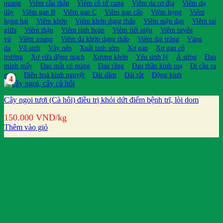
quang
Viêm cầu thận
Viêm cổ tử cung
Viêm da cơ địa
Viêm dạ
dày
Viêm gan B
Viêm gan C
Viêm gan cấp
Viêm họng
Viêm
họng hạt
Viêm khớp
Viêm khớp dạng thấp
Viêm niệu đạo
Viêm tai
giữa
Viêm thận
Viêm tinh hoàn
Viêm tiết niệu
Viêm tuyến
vú
Viêm xoang
Viêm đa khớp dạng thấp
Viêm đại tràng
Vàng
da
Vô sinh
Vảy nến
Xuất tinh sớm
Xơ gan
Xơ gan cổ
trướng
Xơ vữa động mạch
Xương khớp
Yếu sinh lý
Á sừng
Đau
mình mẩy
Đau mắt có màng
Đau răng
Đau thần kinh toạ
Đi cầu ra
máu
Điều hoà kinh nguyệt
Đái dầm
Đái rắt
Động kinh
4
Cây ngoi tươi (Cà hôi) điều trị khỏi dứt điểm bệnh trĩ, lòi dom
150.000
VND
/kg
Thêm vào giỏ