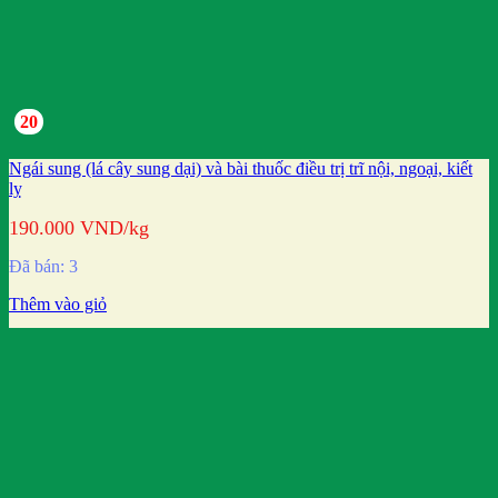
20
Ngái sung (lá cây sung dại) và bài thuốc điều trị trĩ nội, ngoại, kiết
lỵ
190.000
VND
/kg
Đã bán: 3
Thêm vào giỏ