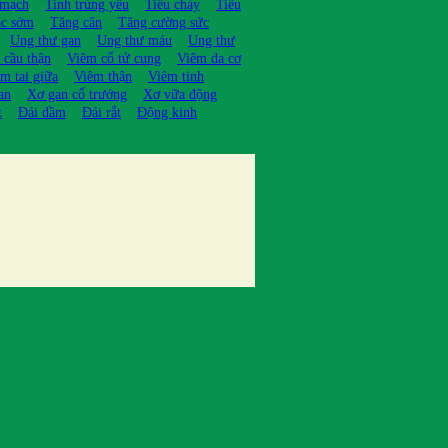
 mạch
Tinh trùng yếu
Tiêu chảy
Tiêu
ạc sớm
Tăng cân
Tăng cường sức
Ung thư gan
Ung thư máu
Ung thư
 cầu thận
Viêm cổ tử cung
Viêm da cơ
m tai giữa
Viêm thận
Viêm tinh
an
Xơ gan cổ trướng
Xơ vữa động
t
Đái dầm
Đái rắt
Động kinh