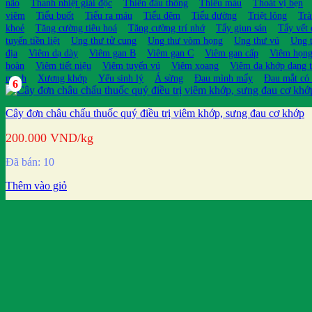
não
Thanh nhiệt giải độc
Thiên đầu thống
Thiếu máu
Thoát vị bẹn
viêm
Tiểu buốt
Tiểu ra máu
Tiểu đêm
Tiểu đường
Triệt lông
Trà
khoẻ
Tăng cường tiêu hoá
Tăng cường trí nhớ
Tẩy giun sán
Tẩy vết
tuyến tiền liệt
Ung thư tử cung
Ung thư vòm họng
Ung thư vú
Ung t
địa
Viêm dạ dày
Viêm gan B
Viêm gan C
Viêm gan cấp
Viêm họn
hoàn
Viêm tiết niệu
Viêm tuyến vú
Viêm xoang
Viêm đa khớp dạng 
mạch
Xương khớp
Yếu sinh lý
Á sừng
Đau mình mẩy
Đau mắt có
6
Cây đơn châu chấu thuốc quý điều trị viêm khớp, sưng đau cơ khớp
200.000
VND
/kg
Đã bán: 10
Thêm vào giỏ