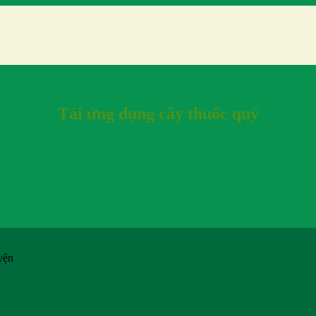
Tải ứng dụng cây thuốc quý
yện