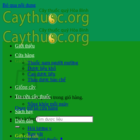
Bỏ qua nội dung
Giới thiệu
Cửa hàng
Giỏ hàng
Thuốc nam người mường
Dược liệu khô
Cao dược liệu
Thảo dược bào chế
Giống cây
Tra cứu cây thuốc
Chưa có sản phẩm trong giỏ hàng.
Sống khỏe mỗi ngày
Quay trở lại cửa hàng
Sách hay
Tìm kiếm:
Diễn đàn
Hỏi lương y
Rao vặt
Gửi câu hỏi
Đánh giá thuốc 💊