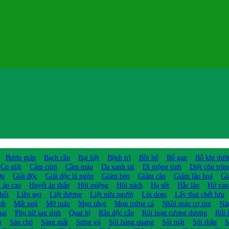
Bướu giáp
Bạch cầu
Bại liệt
Bệnh trĩ
Bồi bổ
Bổ gan
Bổ khí dưỡ
Co giật
Cảm cúm
Cầm máu
Da xanh tái
Di mộng tinh
Diệt côn trùn
ợu
Giải độc
Giải độc lá ngón
Giảm béo
Giảm cân
Giảm lão hoá
Gi
 áp cao
Huyết áp thấp
Hôi miệng
Hôi nách
Hạ sốt
Hắc lào
Hở van
hổi
Liền sẹo
Liệt dương
Liệt nửa người
Lòi dom
Lấy thai chết lưu
nh
Mất ngủ
Mỡ máu
Mụn nhọt
Mụn trứng cá
Nhồi máu cơ tim
Ná
hai
Phụ nữ sau sinh
Quai bị
Rắn độc cắn
Rối loạn cương dương
Rối 
m
Sán chó
Sáng mắt
Sưng vú
Sỏi bàng quang
Sỏi mật
Sỏi thận
S