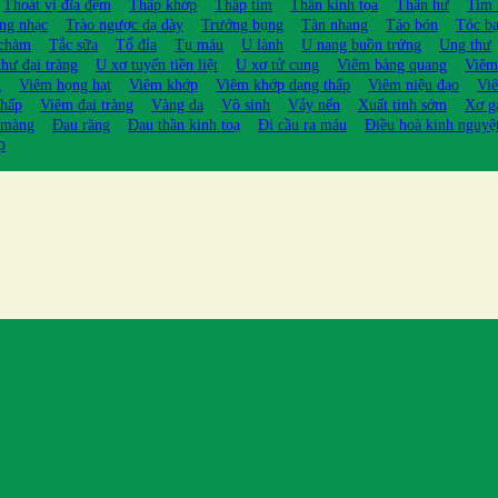
Thoát vị đĩa đệm
Thấp khớp
Thấp tim
Thần kinh tọa
Thận hư
Tim
ng nhạc
Trào ngược dạ dày
Trướng bụng
Tàn nhang
Táo bón
Tóc b
 chàm
Tắc sữa
Tổ đỉa
Tụ máu
U lành
U nang buồn trứng
Ung thư
hư đại tràng
U xơ tuyến tiền liệt
U xơ tử cung
Viêm bàng quang
Viêm
g
Viêm họng hạt
Viêm khớp
Viêm khớp dạng thấp
Viêm niệu đạo
Viê
thấp
Viêm đại tràng
Vàng da
Vô sinh
Vảy nến
Xuất tinh sớm
Xơ g
 màng
Đau răng
Đau thần kinh toạ
Đi cầu ra máu
Điều hoà kinh nguyệ