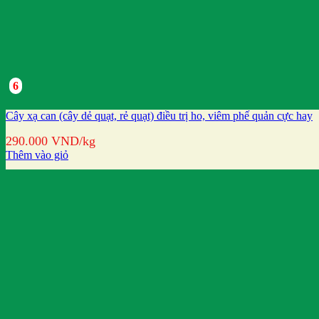
6
Cây xạ can (cây dẻ quạt, rẻ quạt) điều trị ho, viêm phế quản cực hay
290.000
VND
/kg
Thêm vào giỏ