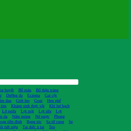
ng huyết
Bổ máu
Bổ thận tráng
g
Dưỡng da
Eczema
Gai cột
ảm đau
Giời leo
Gout
Hen phế
 tim
Kháng sinh thực vật
Khí hư bạch
Lở ngứa
Lợi mật
Lợi sữa
Lợi
m da
Nấm móng
Nở ngực
Phong
loạn tiền đình
Rụng tóc
Sa tử cung
Se
ỏi tiết niệu
Tai điếc ù tai
Teo