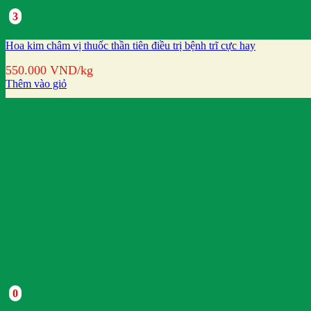
3
Hoa kim châm vị thuốc thần tiên điều trị bệnh trĩ cực hay
550.000
VND
/kg
Thêm vào giỏ
0