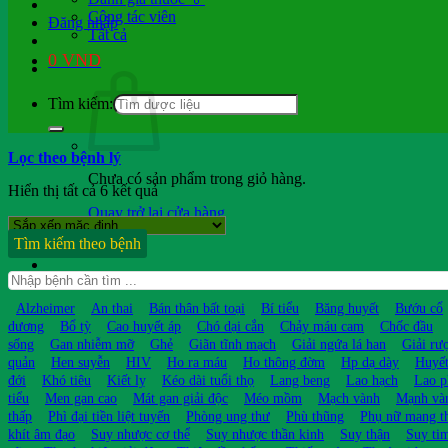
Cộng tác viên
Đăng nhập
Tất cả
0
VND
Tìm kiếm:
Lọc theo bệnh lý
Chưa có sản phẩm trong giỏ hàng.
Hiển thị tất cả 6 kết quả
Quay trở lại cửa hàng
Tìm kiếm theo bệnh
Hỏi b.sĩ
Alzheimer
An thai
Bán thân bất toại
Bí tiểu
Băng huyết
Bướu cổ
dương
Bổ tỳ
Cao huyết áp
Chó dại cắn
Chảy máu cam
Chốc đầu
sống
Gan nhiễm mỡ
Ghẻ
Giãn tĩnh mạch
Giải ngứa lá han
Giải rư
quản
Hen suyễn
HIV
Ho ra máu
Ho thông đờm
Hp dạ dày
Huyết
đới
Khó tiêu
Kiết lỵ
Kéo dài tuổi thọ
Lang beng
Lao hạch
Lao p
tiểu
Men gan cao
Mát gan giải độc
Méo mồm
Mạch vành
Mạnh và
thấp
Phì đại tiền liệt tuyến
Phòng ung thư
Phù thũng
Phụ nữ mang t
khít âm đạo
Suy nhược cơ thể
Suy nhược thần kinh
Suy thận
Suy ti