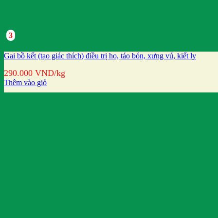
3
Gai bồ kết (tạo giác thích) điều trị ho, táo bón, xưng vú, kiết lỵ
290.000
VND
/kg
Thêm vào giỏ