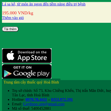
Lá sa kê, từ món ăn ngon đến tiềm năng điều trị bệnh
195.000
VND
/kg
Thêm vào giỏ
Tải thêm
Trung tâm cây thuốc quý Hoà Bình
Trụ sở chính: Số 73, Khu Chiềng Khến, Thị trấn Mãn Đức, hu
Tân Lạc, tỉnh Hoà Bình
Hotline:
0978.78.4411
–
0353.972.191
Email:
Caythuoc.org@gmail.com
Mã số thuế: 5400452881