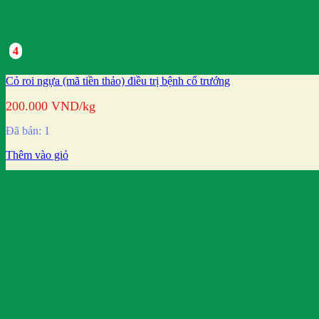
4
Cỏ roi ngựa (mã tiền thảo) điều trị bệnh cổ trướng
200.000
VND
/kg
Đã bán: 1
Thêm vào giỏ