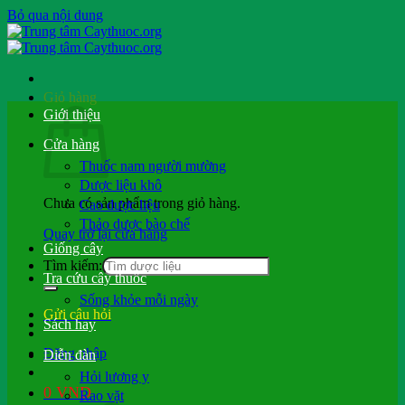
Bỏ qua nội dung
Giỏ hàng
Giới thiệu
Cửa hàng
Thuốc nam người mường
Dược liệu khô
Chưa có sản phẩm trong giỏ hàng.
Cao dược liệu
Thảo dược bào chế
Quay trở lại cửa hàng
Giống cây
Tìm kiếm:
Tra cứu cây thuốc
Sống khỏe mỗi ngày
Gửi câu hỏi
Sách hay
Đăng nhập
Diễn đàn
Hỏi lương y
0
VND
Rao vặt