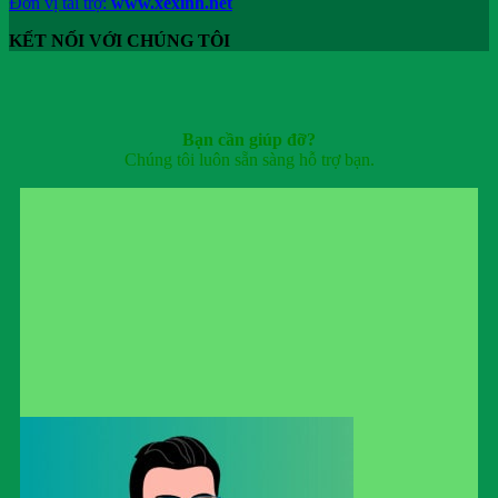
Đơn vị tài trợ:
www.xexinh.net
KẾT NỐI VỚI CHÚNG TÔI
Bạn cần giúp đỡ?
Chúng tôi luôn sẵn sàng hỗ trợ bạn.