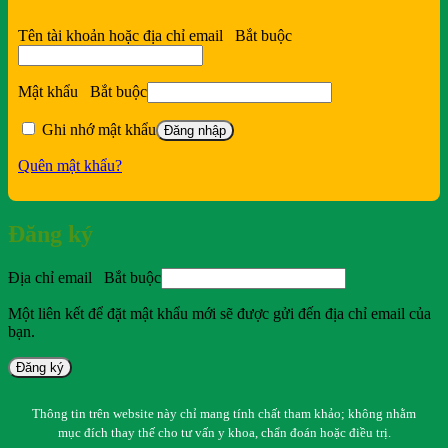
Tên tài khoản hoặc địa chỉ email
Bắt buộc
Mật khẩu
Bắt buộc
Ghi nhớ mật khẩu
Đăng nhập
Quên mật khẩu?
Đăng ký
Địa chỉ email
Bắt buộc
Một liên kết để đặt mật khẩu mới sẽ được gửi đến địa chỉ email của
bạn.
Đăng ký
Thông tin trên website này chỉ mang tính chất tham khảo; không nhằm
mục đích thay thế cho tư vấn y khoa, chẩn đoán hoặc điều trị.