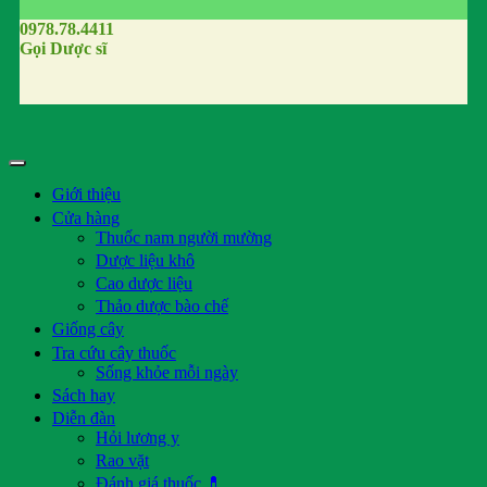
0978.78.4411
Gọi Dược sĩ
Giới thiệu
Cửa hàng
Thuốc nam người mường
Dược liệu khô
Cao dược liệu
Thảo dược bào chế
Giống cây
Tra cứu cây thuốc
Sống khỏe mỗi ngày
Sách hay
Diễn đàn
Hỏi lương y
Rao vặt
Đánh giá thuốc 💊