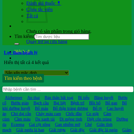
Đánh giá thuốc 💊
Cộng tác viên
Tất cả
Chưa có sản phẩm trong giỏ hàng.
Tìm kiếm:
Quay trở lại cửa hàng
Hỏi b.sĩ
Lọc theo bệnh lý
Hiển thị tất cả 4 kết quả
Tìm kiếm theo bệnh
Alzheimer
An thai
Bán thân bất toại
Bí tiểu
Băng huyết
Bướu
cổ
Bướu giáp
Bạch cầu
Bại liệt
Bệnh trĩ
Bồi bổ
Bổ gan
Bổ
khí dưỡng huyết
Bổ máu
Bổ thận tráng dương
Bổ tỳ
Cao huyết
áp
Chó dại cắn
Chảy máu cam
Chốc đầu
Co giật
Cảm
cúm
Cầm máu
Da xanh tái
Di mộng tinh
Diệt côn trùng
Dưỡng
da
Eczema
Gai cột sống
Gan nhiễm mỡ
Ghẻ
Giãn tĩnh
mạch
Giải ngứa lá han
Giải rượu
Giải độc
Giải độc lá ngón
Giảm