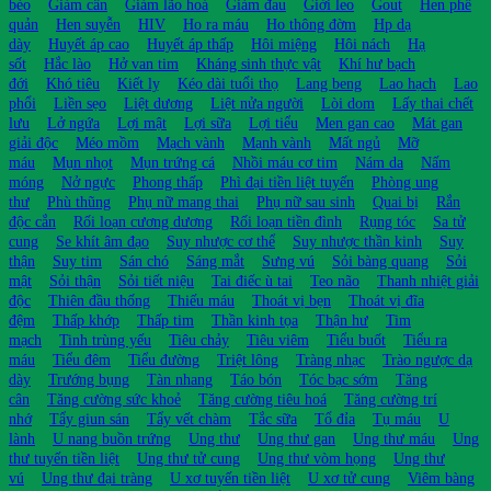
béo
Giảm cân
Giảm lão hoá
Giảm đau
Giời leo
Gout
Hen phế
quản
Hen suyễn
HIV
Ho ra máu
Ho thông đờm
Hp dạ
dày
Huyết áp cao
Huyết áp thấp
Hôi miệng
Hôi nách
Hạ
sốt
Hắc lào
Hở van tim
Kháng sinh thực vật
Khí hư bạch
đới
Khó tiêu
Kiết lỵ
Kéo dài tuổi thọ
Lang beng
Lao hạch
Lao
phổi
Liền sẹo
Liệt dương
Liệt nửa người
Lòi dom
Lấy thai chết
lưu
Lở ngứa
Lợi mật
Lợi sữa
Lợi tiểu
Men gan cao
Mát gan
giải độc
Méo mồm
Mạch vành
Mạnh vành
Mất ngủ
Mỡ
máu
Mụn nhọt
Mụn trứng cá
Nhồi máu cơ tim
Nám da
Nấm
móng
Nở ngực
Phong thấp
Phì đại tiền liệt tuyến
Phòng ung
thư
Phù thũng
Phụ nữ mang thai
Phụ nữ sau sinh
Quai bị
Rắn
độc cắn
Rối loạn cương dương
Rối loạn tiền đình
Rụng tóc
Sa tử
cung
Se khít âm đạo
Suy nhược cơ thể
Suy nhược thần kinh
Suy
thận
Suy tim
Sán chó
Sáng mắt
Sưng vú
Sỏi bàng quang
Sỏi
mật
Sỏi thận
Sỏi tiết niệu
Tai điếc ù tai
Teo não
Thanh nhiệt giải
độc
Thiên đầu thống
Thiếu máu
Thoát vị bẹn
Thoát vị đĩa
đệm
Thấp khớp
Thấp tim
Thần kinh tọa
Thận hư
Tim
mạch
Tinh trùng yếu
Tiêu chảy
Tiêu viêm
Tiểu buốt
Tiểu ra
máu
Tiểu đêm
Tiểu đường
Triệt lông
Tràng nhạc
Trào ngược dạ
dày
Trướng bụng
Tàn nhang
Táo bón
Tóc bạc sớm
Tăng
cân
Tăng cường sức khoẻ
Tăng cường tiêu hoá
Tăng cường trí
nhớ
Tẩy giun sán
Tẩy vết chàm
Tắc sữa
Tổ đỉa
Tụ máu
U
lành
U nang buồn trứng
Ung thư
Ung thư gan
Ung thư máu
Ung
thư tuyến tiền liệt
Ung thư tử cung
Ung thư vòm họng
Ung thư
vú
Ung thư đại tràng
U xơ tuyến tiền liệt
U xơ tử cung
Viêm bàng