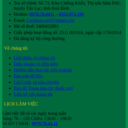
Trụ sở chính: Số 73, Khu Chiềng Khến, Thị trấn Mãn Đức,
huyện Tân Lạc, tỉnh Hoà Bình
Hotline:
0978.78.4411
–
0353.972.191
Email:
Caythuoc.org@gmail.com
Mã số thuế: 5400452881
Giấy phép hoạt động số: 25.G.001916, ngày cấp 17/6/2014
Đã đăng ký bộ công thương.
Về chúng tôi
Giới thiệu về chúng tôi
Điều khoản và điều kiện
Hướng dẫn thao tác trên website
Bảo mật dữ liệu
Giá Cước và vận chuyển
Bản đồ Trung tâm cây thuốc quý
Liên hệ với chúng tôi
LỊCH LÀM VIỆC
Làm việc tất cả các ngày trong tuần
Sáng: 7h – 12h Chiều: 13h30 – 19h30
Số ĐT CSKH:
0978.78.44.11