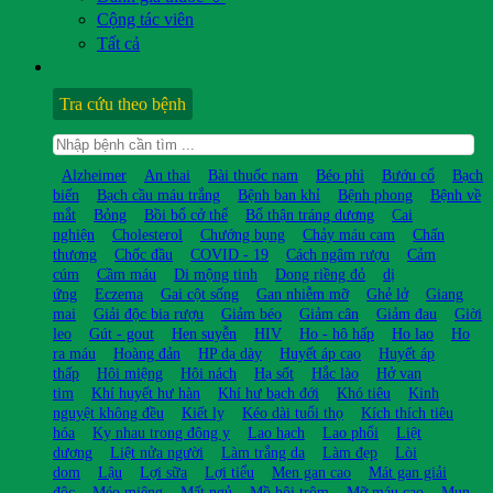
Cộng tác viên
Tất cả
Tra cứu theo bệnh
Alzheimer
An thai
Bài thuốc nam
Béo phì
Bướu cổ
Bạch
biến
Bạch cầu máu trắng
Bệnh ban khỉ
Bệnh phong
Bệnh về
mắt
Bỏng
Bồi bổ cở thể
Bổ thận tráng dương
Cai
nghiện
Cholesterol
Chướng bụng
Chảy máu cam
Chấn
thương
Chốc đầu
COVID - 19
Cách ngâm rượu
Cảm
cúm
Cầm máu
Di mộng tinh
Dong riềng đỏ
dị
ứng
Eczema
Gai cột sống
Gan nhiễm mỡ
Ghẻ lở
Giang
mai
Giải độc bia rượu
Giảm béo
Giảm cân
Giảm đau
Giời
leo
Gút - gout
Hen suyễn
HIV
Ho - hô hấp
Ho lao
Ho
ra máu
Hoàng đản
HP dạ dày
Huyết áp cao
Huyết áp
thấp
Hôi miệng
Hôi nách
Hạ sốt
Hắc lào
Hở van
tim
Khí huyết hư hàn
Khí hư bạch đới
Khó tiêu
Kinh
nguyệt không đều
Kiết lỵ
Kéo dài tuổi thọ
Kích thích tiêu
hóa
Kỵ nhau trong đông y
Lao hạch
Lao phổi
Liệt
dương
Liệt nửa người
Làm trắng da
Làm đẹp
Lòi
dom
Lậu
Lợi sữa
Lợi tiểu
Men gan cao
Mát gan giải
độc
Méo miệng
Mất ngủ
Mồ hôi trộm
Mỡ máu cao
Mụn