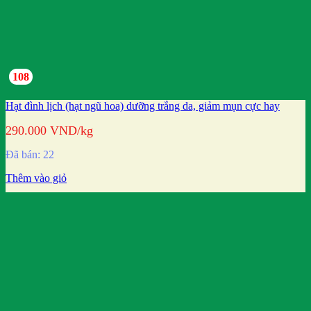
108
Hạt đình lịch (hạt ngũ hoa) dưỡng trắng da, giảm mụn cực hay
290.000
VND
/kg
Đã bán: 22
Thêm vào giỏ