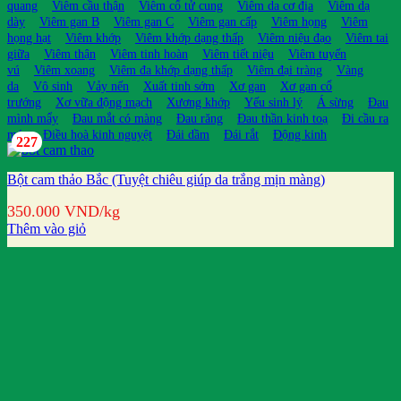
quang
Viêm cầu thận
Viêm cổ tử cung
Viêm da cơ địa
Viêm dạ
dày
Viêm gan B
Viêm gan C
Viêm gan cấp
Viêm họng
Viêm
họng hạt
Viêm khớp
Viêm khớp dạng thấp
Viêm niệu đạo
Viêm tai
giữa
Viêm thận
Viêm tinh hoàn
Viêm tiết niệu
Viêm tuyến
vú
Viêm xoang
Viêm đa khớp dạng thấp
Viêm đại tràng
Vàng
da
Vô sinh
Vảy nến
Xuất tinh sớm
Xơ gan
Xơ gan cổ
trướng
Xơ vữa động mạch
Xương khớp
Yếu sinh lý
Á sừng
Đau
mình mẩy
Đau mắt có màng
Đau răng
Đau thần kinh toạ
Đi cầu ra
máu
Điều hoà kinh nguyệt
Đái dầm
Đái rắt
Động kinh
227
Bột cam thảo Bắc (Tuyệt chiêu giúp da trắng mịn màng)
350.000
VND
/kg
Thêm vào giỏ