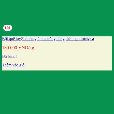
101
Bột quế tuyệt chiêu giúp da trắng hồng, hết mụn trứng cá
180.000
VND
/kg
Đã bán: 1
Thêm vào giỏ