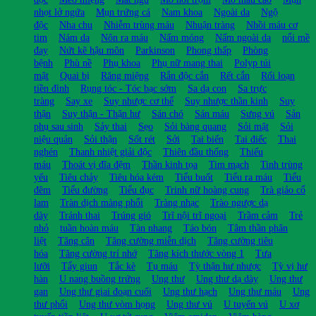
nhọt lở ngứa
Mụn trứng cá
Nam khoa
Ngoài da
Ngộ
độc
Nha chu
Nhiễm trùng máu
Nhuận tràng
Nhồi máu cơ
tim
Nám da
Nôn ra máu
Nấm móng
Nấm ngoài da
nổi mề
đay
Nứt kẽ hậu môn
Parkinson
Phong thấp
Phòng
bệnh
Phù nề
Phụ khoa
Phụ nữ mang thai
Polyp túi
mật
Quai bị
Răng miệng
Rắn độc cắn
Rết cắn
Rối loạn
tiền đình
Rụng tóc - Tóc bạc sớm
Sa dạ con
Sa trực
tràng
Say xe
Suy nhược cơ thể
Suy nhược thần kinh
Suy
thận
Suy thận - Thận hư
Sán chó
Sán máu
Sưng vú
Sản
phụ sau sinh
Sảy thai
Sẹo
Sỏi bàng quang
Sỏi mật
Sỏi
niệu quản
Sỏi thận
Sốt rét
Sởi
Tai biến
Tai điếc
Thai
nghén
Thanh nhiệt giải độc
Thiên đầu thống
Thiếu
máu
Thoát vị đĩa đệm
Thần kinh tọa
Tim mạch
Tinh trùng
yếu
Tiêu chảy
Tiêu hóa kém
Tiểu buốt
Tiểu ra máu
Tiểu
đêm
Tiểu đường
Tiểu đục
Trinh nữ hoàng cung
Trà giảo cổ
lam
Tràn dịch màng phổi
Tràng nhạc
Trào ngược dạ
dày
Tránh thai
Trúng gió
Trĩ nội trĩ ngoại
Trầm cảm
Trẻ
nhỏ
tuần hoàn máu
Tàn nhang
Táo bón
Tâm thần phân
liệt
Tăng cân
Tăng cường miễn dịch
Tăng cường tiêu
hóa
Tăng cường trí nhớ
Tăng kích thước vòng 1
Tưa
lưỡi
Tẩy giun
Tắc kè
Tụ máu
Tỳ thận hư nhược
Tỳ vị hư
hàn
U nang buồng trứng
Ung thư
Ung thư dạ dày
Ung thư
gan
Ung thư giai đoạn cuối
Ung thư hạch
Ung thư máu
Ung
thư phổi
Ung thư vòm họng
Ung thư vú
U tuyến vú
U xơ