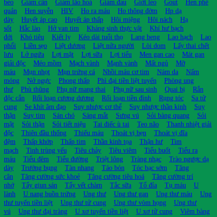
béo
Giảm cân
Giảm lão hoá
Giảm đau
Giời leo
Gout
Hen phế
quản
Hen suyễn
HIV
Ho ra máu
Ho thông đờm
Hp dạ
dày
Huyết áp cao
Huyết áp thấp
Hôi miệng
Hôi nách
Hạ
sốt
Hắc lào
Hở van tim
Kháng sinh thực vật
Khí hư bạch
đới
Khó tiêu
Kiết lỵ
Kéo dài tuổi thọ
Lang beng
Lao hạch
Lao
phổi
Liền sẹo
Liệt dương
Liệt nửa người
Lòi dom
Lấy thai chết
lưu
Lở ngứa
Lợi mật
Lợi sữa
Lợi tiểu
Men gan cao
Mát gan
giải độc
Méo mồm
Mạch vành
Mạnh vành
Mất ngủ
Mỡ
máu
Mụn nhọt
Mụn trứng cá
Nhồi máu cơ tim
Nám da
Nấm
móng
Nở ngực
Phong thấp
Phì đại tiền liệt tuyến
Phòng ung
thư
Phù thũng
Phụ nữ mang thai
Phụ nữ sau sinh
Quai bị
Rắn
độc cắn
Rối loạn cương dương
Rối loạn tiền đình
Rụng tóc
Sa tử
cung
Se khít âm đạo
Suy nhược cơ thể
Suy nhược thần kinh
Suy
thận
Suy tim
Sán chó
Sáng mắt
Sưng vú
Sỏi bàng quang
Sỏi
mật
Sỏi thận
Sỏi tiết niệu
Tai điếc ù tai
Teo não
Thanh nhiệt giải
độc
Thiên đầu thống
Thiếu máu
Thoát vị bẹn
Thoát vị đĩa
đệm
Thấp khớp
Thấp tim
Thần kinh tọa
Thận hư
Tim
mạch
Tinh trùng yếu
Tiêu chảy
Tiêu viêm
Tiểu buốt
Tiểu ra
máu
Tiểu đêm
Tiểu đường
Triệt lông
Tràng nhạc
Trào ngược dạ
dày
Trướng bụng
Tàn nhang
Táo bón
Tóc bạc sớm
Tăng
cân
Tăng cường sức khoẻ
Tăng cường tiêu hoá
Tăng cường trí
nhớ
Tẩy giun sán
Tẩy vết chàm
Tắc sữa
Tổ đỉa
Tụ máu
U
lành
U nang buồn trứng
Ung thư
Ung thư gan
Ung thư máu
Ung
thư tuyến tiền liệt
Ung thư tử cung
Ung thư vòm họng
Ung thư
vú
Ung thư đại tràng
U xơ tuyến tiền liệt
U xơ tử cung
Viêm bàng