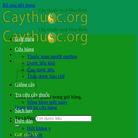
Bỏ qua nội dung
Giới thiệu
Cửa hàng
Thuốc nam người mường
Giỏ hàng
Dược liệu khô
Cao dược liệu
Thảo dược bào chế
Giống cây
Tra cứu cây thuốc
Chưa có sản phẩm trong giỏ hàng.
Sống khỏe mỗi ngày
Quay trở lại cửa hàng
Sách hay
Tìm kiếm:
Diễn đàn
Hỏi lương y
Rao vặt
Gửi câu hỏi