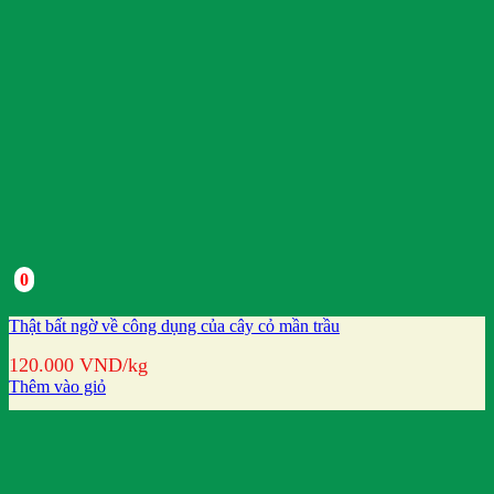
0
Thật bất ngờ về công dụng của cây cỏ mần trầu
120.000
VND
/kg
Thêm vào giỏ