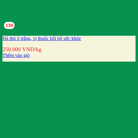
139
Hà thủ ô trắng, vị thuốc bổi bổ sức khỏe
250.000
VND
/kg
Thêm vào giỏ