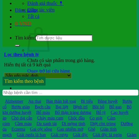
Đánh giá thuốc 💊
Cộng tác viên
Đăng nhập
Tất cả
0
VND
Tìm kiếm:
Lọc theo bệnh lý
Chưa có sản phẩm trong giỏ hàng.
Hiển thị tất cả 9 kết quả
Quay trở lại cửa hàng
Tìm kiếm theo bệnh
Hỏi b.sĩ
Alzheimer
An thai
Bán thân bất toại
Bí tiểu
Băng huyết
Bướu
cổ
Bướu giáp
Bạch cầu
Bại liệt
Bệnh trĩ
Bồi bổ
Bổ gan
Bổ
khí dưỡng huyết
Bổ máu
Bổ thận tráng dương
Bổ tỳ
Cao huyết
áp
Chó dại cắn
Chảy máu cam
Chốc đầu
Co giật
Cảm
cúm
Cầm máu
Da xanh tái
Di mộng tinh
Diệt côn trùng
Dưỡng
da
Eczema
Gai cột sống
Gan nhiễm mỡ
Ghẻ
Giãn tĩnh
mạch
Giải ngứa lá han
Giải rượu
Giải độc
Giải độc lá ngón
Giảm