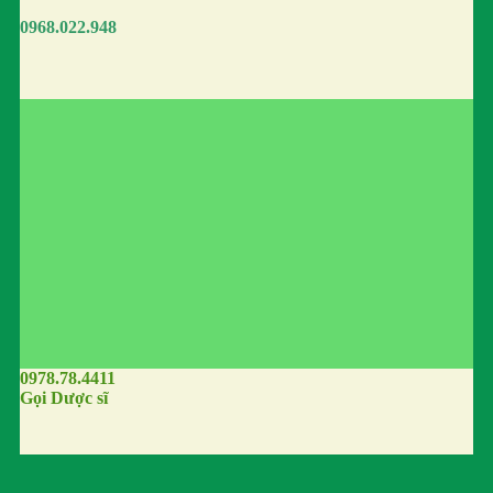
0968.022.948
0978.78.4411
Gọi Dược sĩ