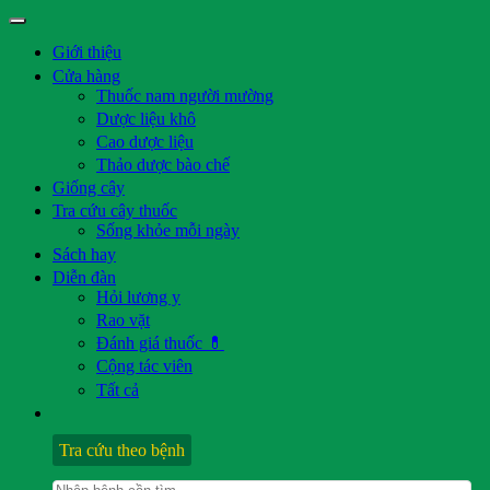
Giới thiệu
Cửa hàng
Thuốc nam người mường
Dược liệu khô
Cao dược liệu
Thảo dược bào chế
Giống cây
Tra cứu cây thuốc
Sống khỏe mỗi ngày
Sách hay
Diễn đàn
Hỏi lương y
Rao vặt
Đánh giá thuốc 💊
Cộng tác viên
Tất cả
Tra cứu theo bệnh