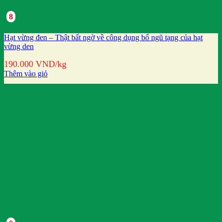
8
Hạt vừng đen – Thật bất ngờ về công dụng bổ ngũ tạng của hạt
vừng den
190.000
VND
/kg
Thêm vào giỏ