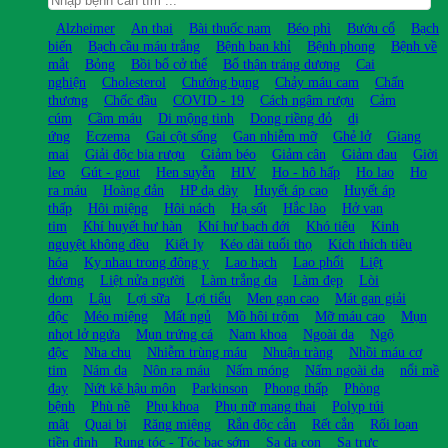
Alzheimer
An thai
Bài thuốc nam
Béo phì
Bướu cổ
Bạch
biến
Bạch cầu máu trắng
Bệnh ban khỉ
Bệnh phong
Bệnh về
mắt
Bỏng
Bồi bổ cở thể
Bổ thận tráng dương
Cai
nghiện
Cholesterol
Chướng bụng
Chảy máu cam
Chấn
thương
Chốc đầu
COVID - 19
Cách ngâm rượu
Cảm
cúm
Cầm máu
Di mộng tinh
Dong riềng đỏ
dị
ứng
Eczema
Gai cột sống
Gan nhiễm mỡ
Ghẻ lở
Giang
mai
Giải độc bia rượu
Giảm béo
Giảm cân
Giảm đau
Giời
leo
Gút - gout
Hen suyễn
HIV
Ho - hô hấp
Ho lao
Ho
ra máu
Hoàng đản
HP dạ dày
Huyết áp cao
Huyết áp
thấp
Hôi miệng
Hôi nách
Hạ sốt
Hắc lào
Hở van
tim
Khí huyết hư hàn
Khí hư bạch đới
Khó tiêu
Kinh
nguyệt không đều
Kiết lỵ
Kéo dài tuổi thọ
Kích thích tiêu
hóa
Kỵ nhau trong đông y
Lao hạch
Lao phổi
Liệt
dương
Liệt nửa người
Làm trắng da
Làm đẹp
Lòi
dom
Lậu
Lợi sữa
Lợi tiểu
Men gan cao
Mát gan giải
độc
Méo miệng
Mất ngủ
Mồ hôi trộm
Mỡ máu cao
Mụn
nhọt lở ngứa
Mụn trứng cá
Nam khoa
Ngoài da
Ngộ
độc
Nha chu
Nhiễm trùng máu
Nhuận tràng
Nhồi máu cơ
tim
Nám da
Nôn ra máu
Nấm móng
Nấm ngoài da
nổi mề
đay
Nứt kẽ hậu môn
Parkinson
Phong thấp
Phòng
bệnh
Phù nề
Phụ khoa
Phụ nữ mang thai
Polyp túi
mật
Quai bị
Răng miệng
Rắn độc cắn
Rết cắn
Rối loạn
tiền đình
Rụng tóc - Tóc bạc sớm
Sa dạ con
Sa trực