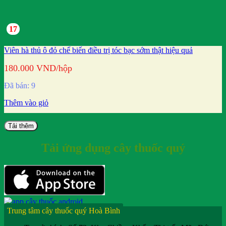
17
Viên hà thủ ô đỏ chế biến điều trị tóc bạc sớm thật hiệu quả
180.000
VND
/hộp
Đã bán: 9
Thêm vào giỏ
Tải thêm
Tải ứng dụng cây thuốc quý
Trung tâm cây thuốc quý Hoà Bình