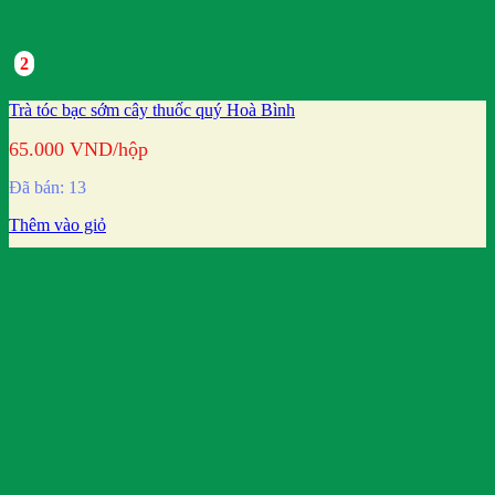
2
Trà tóc bạc sớm cây thuốc quý Hoà Bình
65.000
VND
/hộp
Đã bán: 13
Thêm vào giỏ