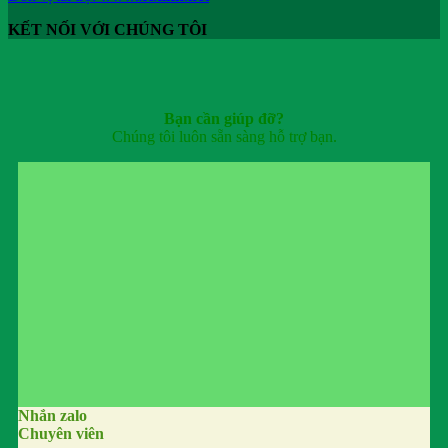
KẾT NỐI VỚI CHÚNG TÔI
Bạn cần giúp đỡ?
Chúng tôi luôn sẵn sàng hỗ trợ bạn.
Nhắn zalo
Chuyên viên