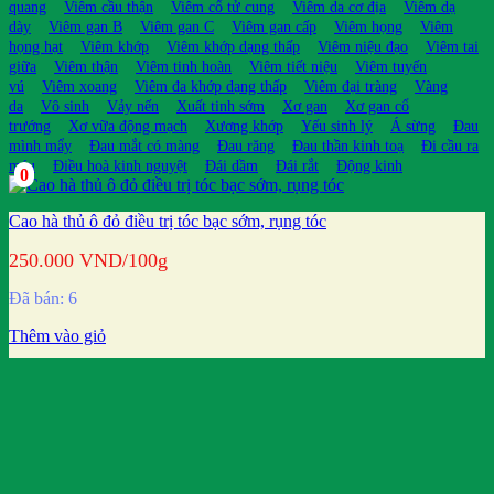
quang
Viêm cầu thận
Viêm cổ tử cung
Viêm da cơ địa
Viêm dạ
dày
Viêm gan B
Viêm gan C
Viêm gan cấp
Viêm họng
Viêm
họng hạt
Viêm khớp
Viêm khớp dạng thấp
Viêm niệu đạo
Viêm tai
giữa
Viêm thận
Viêm tinh hoàn
Viêm tiết niệu
Viêm tuyến
vú
Viêm xoang
Viêm đa khớp dạng thấp
Viêm đại tràng
Vàng
da
Vô sinh
Vảy nến
Xuất tinh sớm
Xơ gan
Xơ gan cổ
trướng
Xơ vữa động mạch
Xương khớp
Yếu sinh lý
Á sừng
Đau
mình mẩy
Đau mắt có màng
Đau răng
Đau thần kinh toạ
Đi cầu ra
máu
Điều hoà kinh nguyệt
Đái dầm
Đái rắt
Động kinh
0
Cao hà thủ ô đỏ điều trị tóc bạc sớm, rụng tóc
250.000
VND
/100g
Đã bán: 6
Thêm vào giỏ