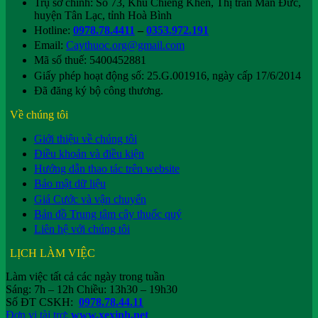
Trụ sở chính: Số 73, Khu Chiềng Khến, Thị trấn Mãn Đức,
huyện Tân Lạc, tỉnh Hoà Bình
Hotline:
0978.78.4411
–
0353.972.191
Email:
Caythuoc.org@gmail.com
Mã số thuế: 5400452881
Giấy phép hoạt động số: 25.G.001916, ngày cấp 17/6/2014
Đã đăng ký bộ công thương.
Về chúng tôi
Giới thiệu về chúng tôi
Điều khoản và điều kiện
Hướng dẫn thao tác trên website
Bảo mật dữ liệu
Giá Cước và vận chuyển
Bản đồ Trung tâm cây thuốc quý
Liên hệ với chúng tôi
LỊCH LÀM VIỆC
Làm việc tất cả các ngày trong tuần
Sáng: 7h – 12h Chiều: 13h30 – 19h30
Số ĐT CSKH:
0978.78.44.11
Đơn vị tài trợ:
www.xexinh.net