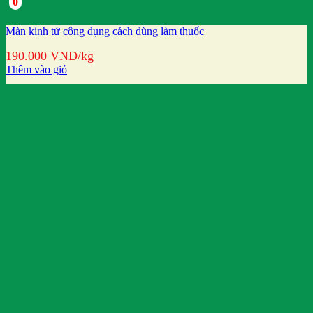
0
Màn kinh tử công dụng cách dùng làm thuốc
190.000
VND
/kg
Thêm vào giỏ