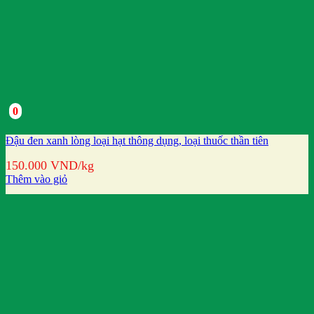
0
Đậu đen xanh lòng loại hạt thông dụng, loại thuốc thần tiên
150.000
VND
/kg
Thêm vào giỏ