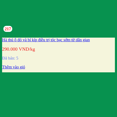
217
Hà thủ ô đỏ và bí kíp điều trị tóc bạc sớm từ dân gian
290.000
VND
/kg
Đã bán: 5
Thêm vào giỏ