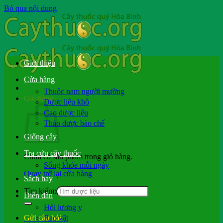
Bỏ qua nội dung
Giới thiệu
Cửa hàng
Thuốc nam người mường
Giỏ hàng
Dược liệu khô
Cao dược liệu
Thảo dược bào chế
Giống cây
Tra cứu cây thuốc
Chưa có sản phẩm trong giỏ hàng.
Sống khỏe mỗi ngày
Quay trở lại cửa hàng
Sách hay
Tìm kiếm:
Diễn đàn
Hỏi lương y
Rao vặt
Gửi câu hỏi