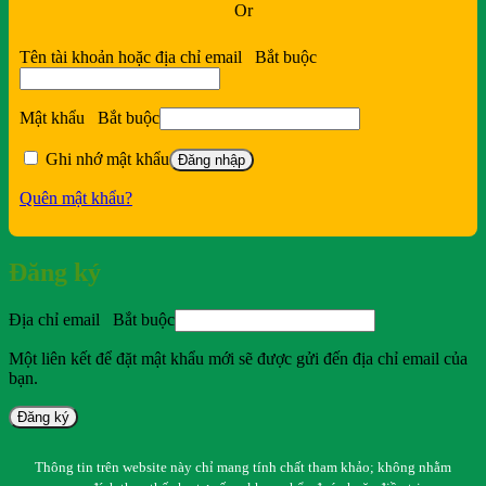
Or
Tên tài khoản hoặc địa chỉ email
Bắt buộc
Mật khẩu
Bắt buộc
Ghi nhớ mật khẩu
Đăng nhập
Quên mật khẩu?
Đăng ký
Địa chỉ email
Bắt buộc
Một liên kết để đặt mật khẩu mới sẽ được gửi đến địa chỉ email của
bạn.
Đăng ký
Thông tin trên website này chỉ mang tính chất tham khảo; không nhằm