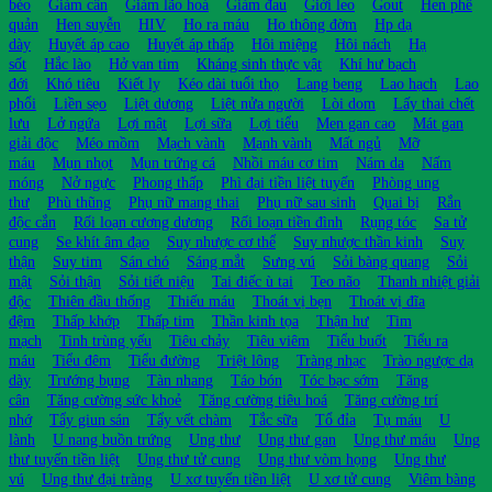
béo
Giảm cân
Giảm lão hoá
Giảm đau
Giời leo
Gout
Hen phế
quản
Hen suyễn
HIV
Ho ra máu
Ho thông đờm
Hp dạ
dày
Huyết áp cao
Huyết áp thấp
Hôi miệng
Hôi nách
Hạ
sốt
Hắc lào
Hở van tim
Kháng sinh thực vật
Khí hư bạch
đới
Khó tiêu
Kiết lỵ
Kéo dài tuổi thọ
Lang beng
Lao hạch
Lao
phổi
Liền sẹo
Liệt dương
Liệt nửa người
Lòi dom
Lấy thai chết
lưu
Lở ngứa
Lợi mật
Lợi sữa
Lợi tiểu
Men gan cao
Mát gan
giải độc
Méo mồm
Mạch vành
Mạnh vành
Mất ngủ
Mỡ
máu
Mụn nhọt
Mụn trứng cá
Nhồi máu cơ tim
Nám da
Nấm
móng
Nở ngực
Phong thấp
Phì đại tiền liệt tuyến
Phòng ung
thư
Phù thũng
Phụ nữ mang thai
Phụ nữ sau sinh
Quai bị
Rắn
độc cắn
Rối loạn cương dương
Rối loạn tiền đình
Rụng tóc
Sa tử
cung
Se khít âm đạo
Suy nhược cơ thể
Suy nhược thần kinh
Suy
thận
Suy tim
Sán chó
Sáng mắt
Sưng vú
Sỏi bàng quang
Sỏi
mật
Sỏi thận
Sỏi tiết niệu
Tai điếc ù tai
Teo não
Thanh nhiệt giải
độc
Thiên đầu thống
Thiếu máu
Thoát vị bẹn
Thoát vị đĩa
đệm
Thấp khớp
Thấp tim
Thần kinh tọa
Thận hư
Tim
mạch
Tinh trùng yếu
Tiêu chảy
Tiêu viêm
Tiểu buốt
Tiểu ra
máu
Tiểu đêm
Tiểu đường
Triệt lông
Tràng nhạc
Trào ngược dạ
dày
Trướng bụng
Tàn nhang
Táo bón
Tóc bạc sớm
Tăng
cân
Tăng cường sức khoẻ
Tăng cường tiêu hoá
Tăng cường trí
nhớ
Tẩy giun sán
Tẩy vết chàm
Tắc sữa
Tổ đỉa
Tụ máu
U
lành
U nang buồn trứng
Ung thư
Ung thư gan
Ung thư máu
Ung
thư tuyến tiền liệt
Ung thư tử cung
Ung thư vòm họng
Ung thư
vú
Ung thư đại tràng
U xơ tuyến tiền liệt
U xơ tử cung
Viêm bàng