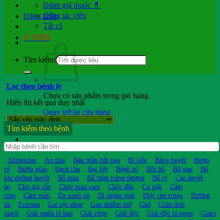
Đánh giá thuốc 💊
Cộng tác viên
Đăng nhập
Tất cả
0
VND
Tìm kiếm:
Lọc theo bệnh lý
Chưa có sản phẩm trong giỏ hàng.
Hiển thị kết quả duy nhất
Quay trở lại cửa hàng
Tìm kiếm theo bệnh
Hỏi b.sĩ
Alzheimer
An thai
Bán thân bất toại
Bí tiểu
Băng huyết
Bướu
cổ
Bướu giáp
Bạch cầu
Bại liệt
Bệnh trĩ
Bồi bổ
Bổ gan
Bổ
khí dưỡng huyết
Bổ máu
Bổ thận tráng dương
Bổ tỳ
Cao huyết
áp
Chó dại cắn
Chảy máu cam
Chốc đầu
Co giật
Cảm
cúm
Cầm máu
Da xanh tái
Di mộng tinh
Diệt côn trùng
Dưỡng
da
Eczema
Gai cột sống
Gan nhiễm mỡ
Ghẻ
Giãn tĩnh
mạch
Giải ngứa lá han
Giải rượu
Giải độc
Giải độc lá ngón
Giảm