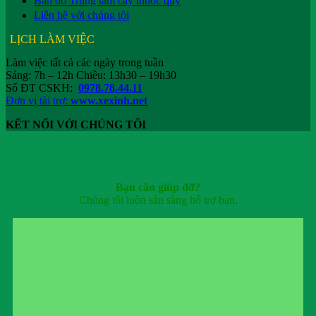
Bản đồ Trung tâm cây thuốc quý
Liên hệ với chúng tôi
LỊCH LÀM VIỆC
Làm việc tất cả các ngày trong tuần
Sáng: 7h – 12h Chiều: 13h30 – 19h30
Số ĐT CSKH:
0978.78.44.11
Đơn vị tài trợ:
www.xexinh.net
KẾT NỐI VỚI CHÚNG TÔI
Bạn cần giúp đỡ?
Chúng tôi luôn sẵn sàng hỗ trợ bạn.