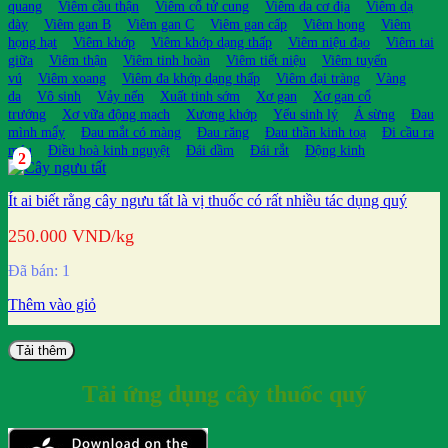
quang
Viêm cầu thận
Viêm cổ tử cung
Viêm da cơ địa
Viêm dạ
dày
Viêm gan B
Viêm gan C
Viêm gan cấp
Viêm họng
Viêm
họng hạt
Viêm khớp
Viêm khớp dạng thấp
Viêm niệu đạo
Viêm tai
giữa
Viêm thận
Viêm tinh hoàn
Viêm tiết niệu
Viêm tuyến
vú
Viêm xoang
Viêm đa khớp dạng thấp
Viêm đại tràng
Vàng
da
Vô sinh
Vảy nến
Xuất tinh sớm
Xơ gan
Xơ gan cổ
trướng
Xơ vữa động mạch
Xương khớp
Yếu sinh lý
Á sừng
Đau
mình mẩy
Đau mắt có màng
Đau răng
Đau thần kinh toạ
Đi cầu ra
máu
Điều hoà kinh nguyệt
Đái dầm
Đái rắt
Động kinh
2
Ít ai biết rằng cây ngưu tất là vị thuốc có rất nhiều tác dụng quý
250.000
VND
/kg
Đã bán: 1
Thêm vào giỏ
Tải thêm
Tải ứng dụng cây thuốc quý