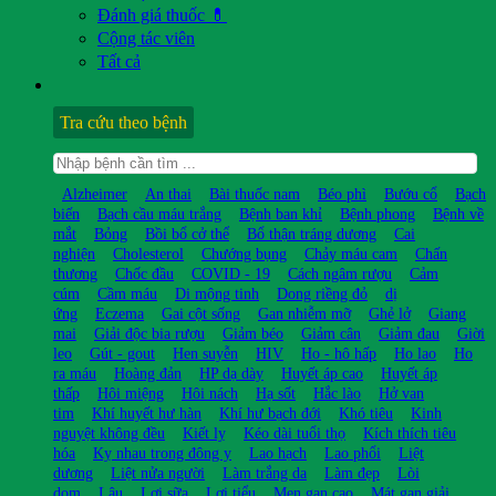
Đánh giá thuốc 💊
Cộng tác viên
Tất cả
Tra cứu theo bệnh
Alzheimer
An thai
Bài thuốc nam
Béo phì
Bướu cổ
Bạch
biến
Bạch cầu máu trắng
Bệnh ban khỉ
Bệnh phong
Bệnh về
mắt
Bỏng
Bồi bổ cở thể
Bổ thận tráng dương
Cai
nghiện
Cholesterol
Chướng bụng
Chảy máu cam
Chấn
thương
Chốc đầu
COVID - 19
Cách ngâm rượu
Cảm
cúm
Cầm máu
Di mộng tinh
Dong riềng đỏ
dị
ứng
Eczema
Gai cột sống
Gan nhiễm mỡ
Ghẻ lở
Giang
mai
Giải độc bia rượu
Giảm béo
Giảm cân
Giảm đau
Giời
leo
Gút - gout
Hen suyễn
HIV
Ho - hô hấp
Ho lao
Ho
ra máu
Hoàng đản
HP dạ dày
Huyết áp cao
Huyết áp
thấp
Hôi miệng
Hôi nách
Hạ sốt
Hắc lào
Hở van
tim
Khí huyết hư hàn
Khí hư bạch đới
Khó tiêu
Kinh
nguyệt không đều
Kiết lỵ
Kéo dài tuổi thọ
Kích thích tiêu
hóa
Kỵ nhau trong đông y
Lao hạch
Lao phổi
Liệt
dương
Liệt nửa người
Làm trắng da
Làm đẹp
Lòi
dom
Lậu
Lợi sữa
Lợi tiểu
Men gan cao
Mát gan giải