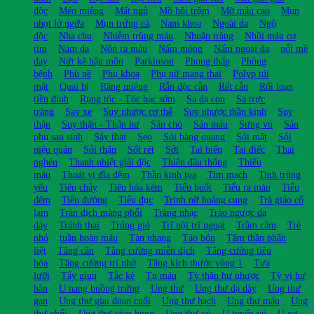
độc
Méo miệng
Mất ngủ
Mồ hôi trộm
Mỡ máu cao
Mụn
nhọt lở ngứa
Mụn trứng cá
Nam khoa
Ngoài da
Ngộ
độc
Nha chu
Nhiễm trùng máu
Nhuận tràng
Nhồi máu cơ
tim
Nám da
Nôn ra máu
Nấm móng
Nấm ngoài da
nổi mề
đay
Nứt kẽ hậu môn
Parkinson
Phong thấp
Phòng
bệnh
Phù nề
Phụ khoa
Phụ nữ mang thai
Polyp túi
mật
Quai bị
Răng miệng
Rắn độc cắn
Rết cắn
Rối loạn
tiền đình
Rụng tóc - Tóc bạc sớm
Sa dạ con
Sa trực
tràng
Say xe
Suy nhược cơ thể
Suy nhược thần kinh
Suy
thận
Suy thận - Thận hư
Sán chó
Sán máu
Sưng vú
Sản
phụ sau sinh
Sảy thai
Sẹo
Sỏi bàng quang
Sỏi mật
Sỏi
niệu quản
Sỏi thận
Sốt rét
Sởi
Tai biến
Tai điếc
Thai
nghén
Thanh nhiệt giải độc
Thiên đầu thống
Thiếu
máu
Thoát vị đĩa đệm
Thần kinh tọa
Tim mạch
Tinh trùng
yếu
Tiêu chảy
Tiêu hóa kém
Tiểu buốt
Tiểu ra máu
Tiểu
đêm
Tiểu đường
Tiểu đục
Trinh nữ hoàng cung
Trà giảo cổ
lam
Tràn dịch màng phổi
Tràng nhạc
Trào ngược dạ
dày
Tránh thai
Trúng gió
Trĩ nội trĩ ngoại
Trầm cảm
Trẻ
nhỏ
tuần hoàn máu
Tàn nhang
Táo bón
Tâm thần phân
liệt
Tăng cân
Tăng cường miễn dịch
Tăng cường tiêu
hóa
Tăng cường trí nhớ
Tăng kích thước vòng 1
Tưa
lưỡi
Tẩy giun
Tắc kè
Tụ máu
Tỳ thận hư nhược
Tỳ vị hư
hàn
U nang buồng trứng
Ung thư
Ung thư dạ dày
Ung thư
gan
Ung thư giai đoạn cuối
Ung thư hạch
Ung thư máu
Ung
thư phổi
Ung thư vòm họng
Ung thư vú
U tuyến vú
U xơ