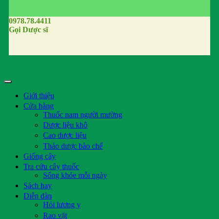
0978.78.4411
Gọi Dược sĩ
Giới thiệu
Cửa hàng
Thuốc nam người mường
Dược liệu khô
Cao dược liệu
Thảo dược bào chế
Giống cây
Tra cứu cây thuốc
Sống khỏe mỗi ngày
Sách hay
Diễn đàn
Hỏi lương y
Rao vặt