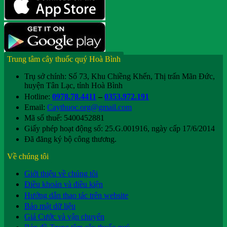
Trung tâm cây thuốc quý Hoà Bình
Trụ sở chính: Số 73, Khu Chiềng Khến, Thị trấn Mãn Đức,
huyện Tân Lạc, tỉnh Hoà Bình
Hotline:
0978.78.4411
–
0353.972.191
Email:
Caythuoc.org@gmail.com
Mã số thuế: 5400452881
Giấy phép hoạt động số: 25.G.001916, ngày cấp 17/6/2014
Đã đăng ký bộ công thương.
Về chúng tôi
Giới thiệu về chúng tôi
Điều khoản và điều kiện
Hướng dẫn thao tác trên website
Bảo mật dữ liệu
Giá Cước và vận chuyển