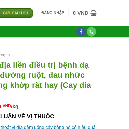
0
VND
ĐĂNG NHẬP
GỬI CÂU HỎI
u sạch
địa liền điều trị bệnh dạ
 đường ruột, đau nhức
g khớp rất hay (Cay dia
0
VND
/kg
LUẬN VỀ VỊ THUỐC
thoát vị đĩa đệm uống cây bỏng nổ có hiệu quả