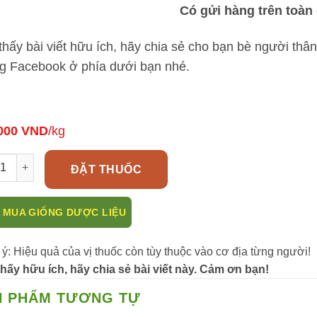
Có gửi hàng trên toàn
thấy bài viết hữu ích, hãy chia sẻ cho bạn bè người th
g Facebook ở phía dưới bạn nhé.
000
VND
/kg
ịa liền điều trị bệnh dạ dày, đường ruột, đau nhức xương khớp rất
ĐẶT THUỐC
 MUA GIỐNG DƯỢC LIỆU
 ý: Hiệu quả của vị thuốc còn tùy thuộc vào cơ địa từng người!
hấy hữu ích, hãy chia sẻ bài viết này. Cảm ơn bạn!
N PHẨM TƯƠNG TỰ