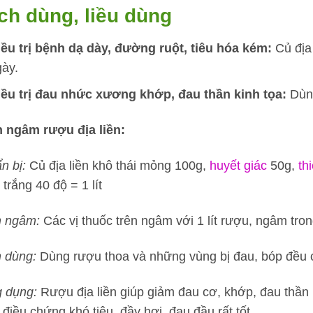
ch dùng, liều dùng
iều trị bệnh dạ dày, đường ruột, tiêu hóa kém:
Củ địa 
gày.
iều trị đau nhức xương khớp, đau thần kinh tọa:
Dùng
 ngâm rượu địa liền:
n bị:
Củ địa liền khô thái mỏng 100g,
huyết giác
50g,
th
trắng 40 độ = 1 lít
 ngâm:
Các vị thuốc trên ngâm với 1 lít rượu, ngâm tro
 dùng:
Dùng rượu thoa và những vùng bị đau, bóp đều 
 dụng:
Rượu địa liền giúp giảm đau cơ, khớp, đau thần 
điều chứng khó tiêu, đầy hơi, đau đầu rất tốt.