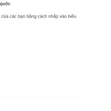
 quốc
ân của các bạn bằng cách nhấp vào biểu
 hay (Cay dia lien) số lượng