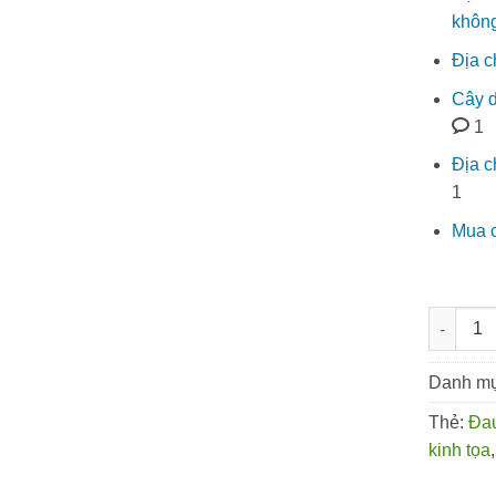
khôn
Địa c
Cây d
1
Địa ch
1
Mua c
Cây địa 
Danh m
Thẻ:
Đau
kinh tọa