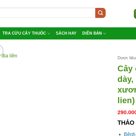
TRA CỨU CÂY THUỐC
SÁCH HAY
DIỄN ĐÀN
Dược liệ
Cây 
dày,
xươn
lien)
290.00
THẢO 
Bệnh 