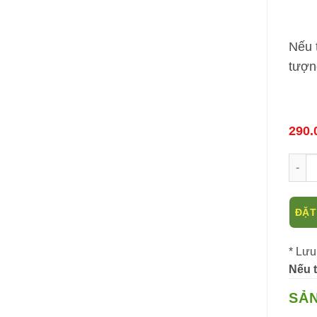
Nếu 
tượn
290.
Cây đ
ĐẶT
* Lưu
Nếu t
SẢ