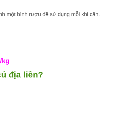
ình một bình rượu để sử dụng mỗi khi cần.
/kg
ủ địa liền?