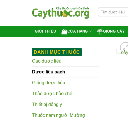
Bỏ
Tìm
qua
kiếm:
nội
dung
CỬA HÀNG
GIỐNG CÂY
GIỚI THIỆU
DANH MỤC THUỐC
Cao dược liệu
Dược liệu sạch
Giống dược liệu
Thảo dược bào chế
Thiết bị đông y
Thuốc nam người Mường