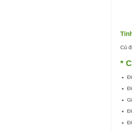
Tính
Củ đị
* 
Đi
Đi
Gi
Đi
Đi