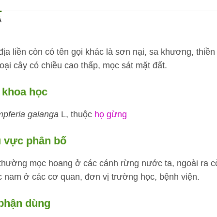
Ả
ịa liền còn có tên gọi khác là sơn nại, sa khương, thiền l
loại cây có chiều cao thấp, mọc sát mặt đất.
 khoa học
pferia galanga
L, thuộc
họ gừng
 vực phân bố
thường mọc hoang ở các cánh rừng nước ta, ngoài ra cò
c nam ở các cơ quan, đơn vị trường học, bệnh viện.
phận dùng