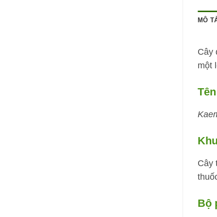
MÔ T
Cây đ
một 
Tên
Kaem
Khu
Cây 
thuố
Bộ 