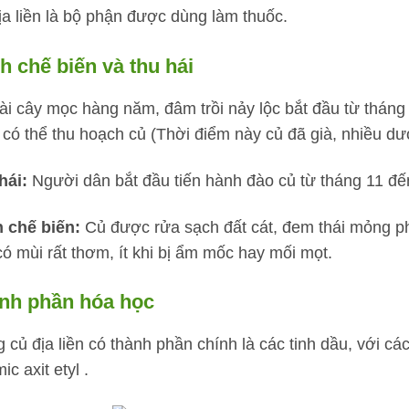
ịa liền là bộ phận được dùng làm thuốc.
h chế biến và thu hái
ài cây mọc hàng năm, đâm trồi nảy lộc bắt đầu từ tháng 
 có thể thu hoạch củ (Thời điểm này củ đã già, nhiều dượ
hái:
Người dân bắt đầu tiến hành đào củ từ tháng 11 đế
 chế biến:
Củ được rửa sạch đất cát, đem thái mỏng ph
có mùi rất thơm, ít khi bị ẩm mốc hay mối mọt.
nh phần hóa học
 củ địa liền có thành phần chính là các tinh dầu, với cá
ic axit etyl .