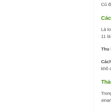
Củ đ
Các
Là lo
11 là
Thu 
Cách
khô 
Thà
Trong
xinam