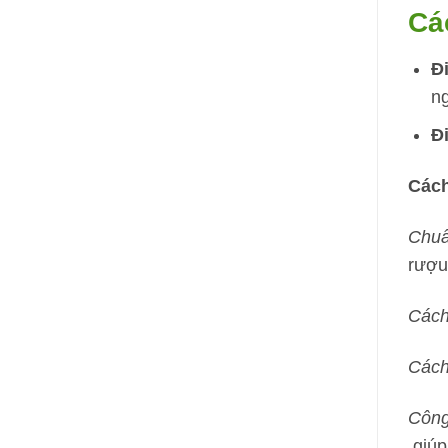
Cá
Đ
n
Đ
Cách
Chuẩ
rượu 
Cách
Cách
Công
giúp 