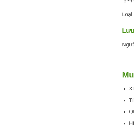
Loại
Lưu
Ngườ
Mua
X
Tì
Qu
H