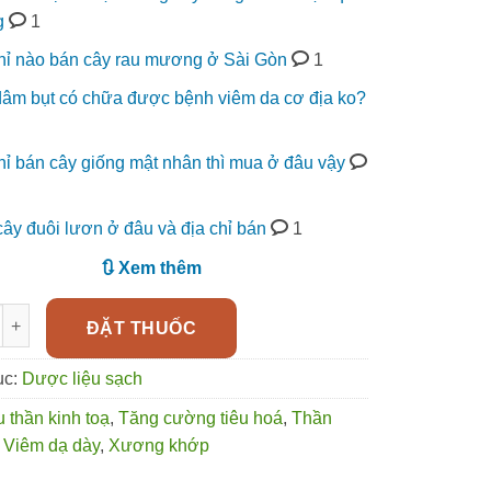
g
1
hỉ nào bán cây rau mương ở Sài Gòn
1
âm bụt có chữa được bệnh viêm da cơ địa ko?
ỉ bán cây giống mật nhân thì mua ở đâu vậy
ây đuôi lươn ở đâu và địa chỉ bán
1
🔃 Xem thêm
liền điều trị bệnh dạ dày, đường ruột, đau nhức xương khớp rất ha
ĐẶT THUỐC
ục:
Dược liệu sạch
 thần kinh toạ
,
Tăng cường tiêu hoá
,
Thần
,
Viêm dạ dày
,
Xương khớp