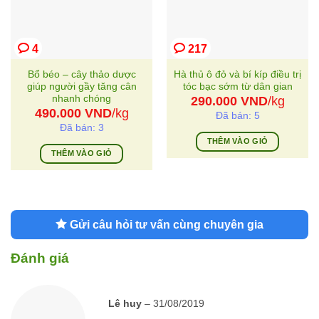
4
217
Bổ béo – cây thảo dược
Hà thủ ô đỏ và bí kíp điều trị
giúp người gầy tăng cân
tóc bạc sớm từ dân gian
nhanh chóng
290.000
VND
/kg
490.000
VND
/kg
Đã bán: 5
Đã bán: 3
THÊM VÀO GIỎ
THÊM VÀO GIỎ
Gửi câu hỏi tư vấn cùng chuyên gia
Đánh giá
Lê huy
–
31/08/2019