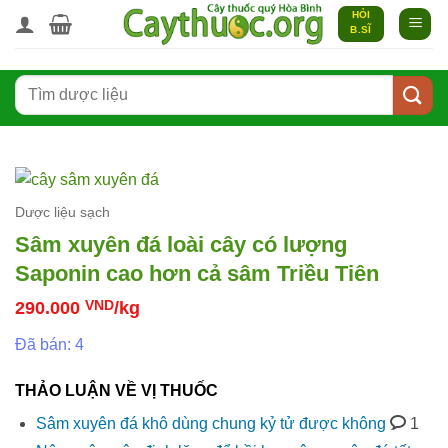
Bỏ
HỎI
B.SĨ
qua
nội
Tìm
dung
kiếm:
Dược liệu sạch
Sâm xuyên đá loài cây có lượng
Saponin cao hơn cả sâm Triều Tiên
290.000
VND
/kg
Đã bán: 4
THẢO LUẬN VỀ VỊ THUỐC
Sâm xuyên đá khô dùng chung kỷ tử được không
1