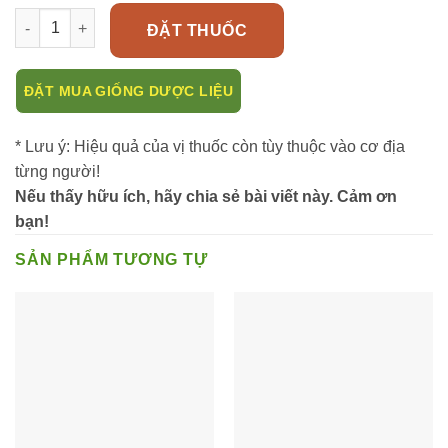
Sâm xuyên đá loài cây có lượng Saponin cao hơn cả sâm Triều
ĐẶT THUỐC
ĐẶT MUA GIỐNG DƯỢC LIỆU
* Lưu ý: Hiệu quả của vị thuốc còn tùy thuộc vào cơ địa
từng người!
Nếu thấy hữu ích, hãy chia sẻ bài viết này. Cảm ơn
bạn!
SẢN PHẨM TƯƠNG TỰ