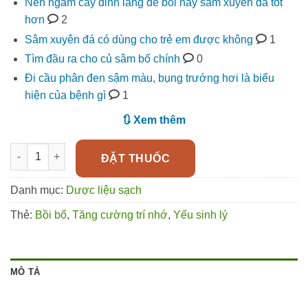
Nên ngâm cây đinh lăng để bồi hay sâm xuyên đá tốt
hơn
2
Sâm xuyên đá có dùng cho trẻ em được không
1
Tìm đầu ra cho củ sâm bố chính
0
Đi cầu phân đen sậm màu, bụng trướng hơi là biểu
hiện của bệnh gì
1
🔃 Xem thêm
Sâm xuyên đá loài cây có lượng Saponin cao hơn cả sâm Triều
ĐẶT THUỐC
Danh mục:
Dược liệu sạch
Thẻ:
Bồi bổ
,
Tăng cường trí nhớ
,
Yếu sinh lý
MÔ TẢ