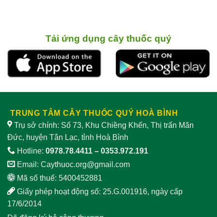
Tải ứng dụng cây thuốc quý
TRUNG TÂM CÂY THUỐC QUÝ HOÀ BÌNH
Trụ sở chính: Số 73, Khu Chiềng Khến, Thị trấn Mãn
Đức, huyện Tân Lạc, tỉnh Hoà Bình
Hotline:
0978.78.4411
–
0353.972.191
Email:
Caythuoc.org@gmail.com
Mã số thuế: 5400452881
Giấy phép hoạt động số: 25.G.001916, ngày cấp
17/6/2014