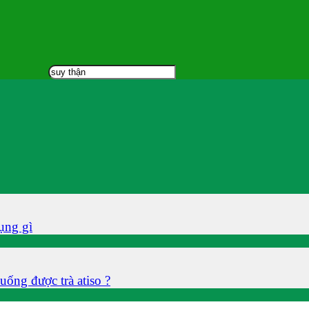
ụng gì
uống được trà atiso ?