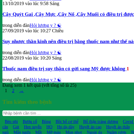
13/10/2019 vào lúc 9:58 Sáng
Cây Quýt Gai ,Cây Mực ,Cây Nổ ,Cây Muối có điều trị đượ
trong diễn đàn
Hỏi lương y ? ☯️
27/09/2019 vào lúc 10:27 Chiều
Suy nhươc thần kinh nên điều trị bằng thuốc nam như thế n
trong diễn đàn
Hỏi lương y ? ☯️
22/08/2019 vào lúc 10:20 Sáng
Thuốc nam điều trị suy thận có gửi sang Mỹ được không
1
trong diễn đàn
Hỏi lương y ? ☯️
Đang xem 1 kết quả (với tổng số là 25)
1
2
→
Tìm kiếm theo bệnh
Béo phì
Bướu cổ
Bỏng
Bồi bổ cơ thể
Bổ thận tráng dương
Covid
cân
Gút
Hen suyễn
HO
Hp dạ dày
Huyết áp cao
Huyết áp thấp
ngủ
Mẩn ngứa
Mắt
Mỡ máu
Mụn nhọt
Ngoài da
Ngâm rượu
N