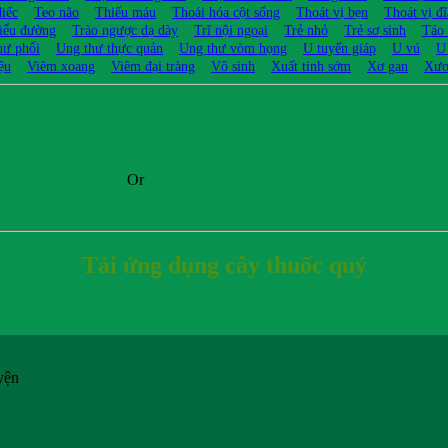
điếc
Teo não
Thiếu máu
Thoái hóa cột sống
Thoát vị bẹn
Thoát vị đ
iểu đường
Trào ngược dạ dày
Trĩ nội ngoại
Trẻ nhỏ
Trẻ sơ sinh
Táo
hư phổi
Ung thư thực quản
Ung thư vòm họng
U tuyến giáp
U vú
U
ệu
Viêm xoang
Viêm đại tràng
Vô sinh
Xuất tinh sớm
Xơ gan
Xươ
Or
Tải ứng dụng cây thuốc quý
yện