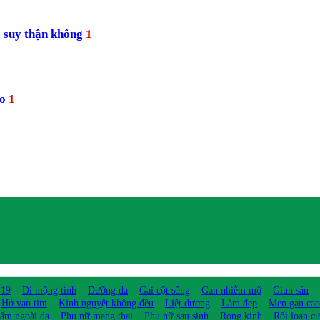
c suy thận không
1
ào
1
 19
Di mộng tinh
Dưỡng da
Gai cột sống
Gan nhiễm mỡ
Giun sán
Hở van tim
Kinh nguyệt không đều
Liệt dương
Làm đẹp
Men gan cao
ấm ngoài da
Phụ nữ mang thai
Phụ nữ sau sinh
Rong kinh
Rối loạn c