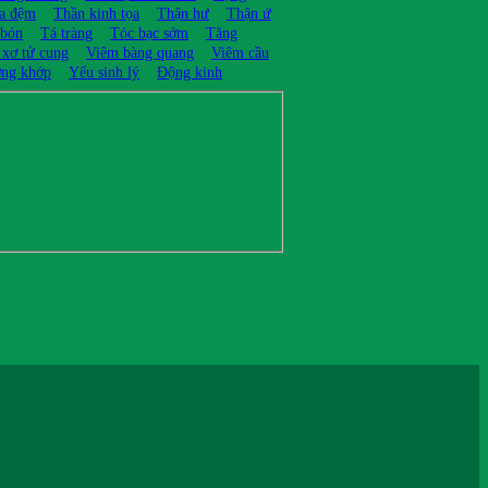
ĩa đệm
Thần kinh tọa
Thận hư
Thận ứ
 bón
Tá tràng
Tóc bạc sớm
Tăng
 xơ tử cung
Viêm bàng quang
Viêm cầu
ng khớp
Yếu sinh lý
Động kinh