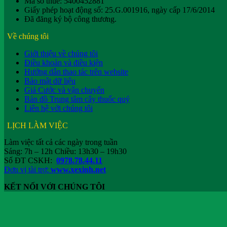
Mã số thuế: 5400452881
Giấy phép hoạt động số: 25.G.001916, ngày cấp 17/6/2014
Đã đăng ký bộ công thương.
Về chúng tôi
Giới thiệu về chúng tôi
Điều khoản và điều kiện
Hướng dẫn thao tác trên website
Bảo mật dữ liệu
Giá Cước và vận chuyển
Bản đồ Trung tâm cây thuốc quý
Liên hệ với chúng tôi
LỊCH LÀM VIỆC
Làm việc tất cả các ngày trong tuần
Sáng: 7h – 12h Chiều: 13h30 – 19h30
Số ĐT CSKH:
0978.78.44.11
Đơn vị tài trợ:
www.xexinh.net
KẾT NỐI VỚI CHÚNG TÔI