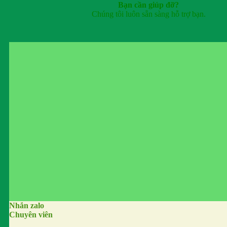
Bạn cần giúp đỡ?
Chúng tôi luôn sẵn sàng hỗ trợ bạn.
Nhắn zalo
Chuyên viên