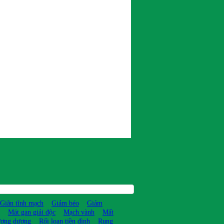
Giãn tĩnh mạch
Giảm béo
Giảm
Mát gan giải độc
Mạch vành
Mất
ương dương
Rối loạn tiền đình
Rụng