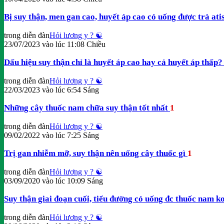
Bị suy thận, men gan cao, huyết áp cao có uống được trà ati
trong diễn đàn
Hỏi lương y ? ☯️
23/07/2023 vào lúc 11:08 Chiều
Dấu hiệu suy thận chỉ là huyết áp cao hay cả huyết áp thấp
trong diễn đàn
Hỏi lương y ? ☯️
22/03/2023 vào lúc 6:54 Sáng
Những cây thuốc nam chữa suy thận tốt nhất
1
trong diễn đàn
Hỏi lương y ? ☯️
09/02/2022 vào lúc 7:25 Sáng
Trị gan nhiễm mỡ, suy thận nên uống cây thuốc gì
1
trong diễn đàn
Hỏi lương y ? ☯️
03/09/2020 vào lúc 10:09 Sáng
Suy thận giai đoạn cuối, tiểu đường có uống đc thuốc nam k
trong diễn đàn
Hỏi lương y ? ☯️