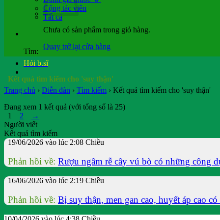
Cộng tác viên
Tất cả
Chưa có sản phẩm trong giỏ hàng.
Quay trở lại cửa hàng
Tìm:
Hỏi b.sĩ
Kết quả tìm kiếm cho 'suy thận'
Trang chủ
›
Diễn đàn
›
Tìm kiếm
›
Kết quả tìm kiếm cho 'suy thận'
Đang xem 1 kết quả (với tổng số là 25)
1
2
→
Người viết
Kết quả tìm kiếm
19/06/2026 vào lúc 2:08 Chiều
Phản hồi về:
Rượu ngâm rễ cây vú bò có những công d
16/06/2026 vào lúc 2:19 Chiều
Phản hồi về:
Bị suy thận, men gan cao, huyết áp cao có 
10/04/2026 vào lúc 4:38 Chiều