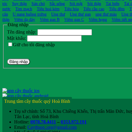
tóc
Suy thận
Sán chó
Sắc uống
Sỏi mật
Sỏi thận
Tai biến
Tai 
nước
Tim mạch
Tiêu hoá kém
Tiêu hóa
Tiểu cầu cao
Tiểu đêm
T
cân
U nang buồng trứng
Ung thư
Ung thư gan
ung thư máu
Ung t
thận
Viêm dạ dày
Viêm gan B
Viêm gan C
Viêm họng
Viêm tiết ni
Đăng nhập
Tên đăng nhập:
Mật khẩu:
Giữ cho tôi đăng nhập
Đăng nhập
Trung tâm cây thuốc quý Hoà Bình
Trụ sở chính: Số 73, Khu Chiềng Khến, Thị trấn Mãn Đức, hu
Tân Lạc, tỉnh Hoà Bình
Hotline:
0978.78.4411
–
0353.972.191
Email:
Caythuoc.org@gmail.com