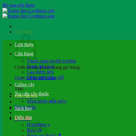
Bỏ qua nội dung
Giỏ hàng
Giới thiệu
Cửa hàng
Thuốc nam người mường
Dược liệu khô
Chưa có sản phẩm trong giỏ hàng.
Cao dược liệu
Thảo dược bào chế
Quay trở lại cửa hàng
Giống cây
Tìm:
Tra cứu cây thuốc
Gửi câu hỏi
Sống khỏe mỗi ngày
Đăng nhập
Sách hay
Diễn đàn
0
VND
Hỏi lương y
Rao vặt
Đánh giá thuốc 💊