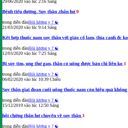
29/06/2020 vào lúc 2:16 Sáng
Bệnh tiểu đường. Suy thận .thận hư
0
trong diễn đàn
Hỏi lương y ? ☯️
21/03/2020 vào lúc 9:14 Sáng
Kết hợp thuốc nam suy thận với giảo cổ lam, thìa canh đc k
trong diễn đàn
Hỏi lương y ? ☯️
12/03/2020 vào lúc 7:25 Sáng
Bị suy tim, ung thư gan, thận có uống được bán chi liên ko
1
trong diễn đàn
Hỏi lương y ? ☯️
06/02/2020 vào lúc 10:39 Chiều
Suy thận giai đoạn cuối uống thuốc nam còn hiệu quả khôn
trong diễn đàn
Hỏi lương y ? ☯️
15/12/2019 vào lúc 12:50 Sáng
hội chứng thận hư chuyển về suy thận
3
trong diễn đàn
Hỏi lương y ? ☯️