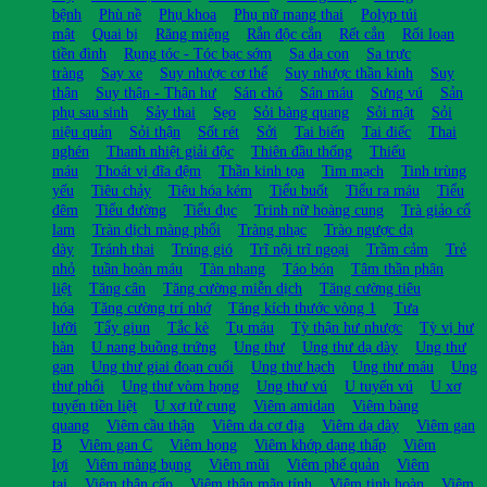
bệnh
Phù nề
Phụ khoa
Phụ nữ mang thai
Polyp túi
mật
Quai bị
Răng miệng
Rắn độc cắn
Rết cắn
Rối loạn
tiền đình
Rụng tóc - Tóc bạc sớm
Sa dạ con
Sa trực
tràng
Say xe
Suy nhược cơ thể
Suy nhược thần kinh
Suy
thận
Suy thận - Thận hư
Sán chó
Sán máu
Sưng vú
Sản
phụ sau sinh
Sảy thai
Sẹo
Sỏi bàng quang
Sỏi mật
Sỏi
niệu quản
Sỏi thận
Sốt rét
Sởi
Tai biến
Tai điếc
Thai
nghén
Thanh nhiệt giải độc
Thiên đầu thống
Thiếu
máu
Thoát vị đĩa đệm
Thần kinh tọa
Tim mạch
Tinh trùng
yếu
Tiêu chảy
Tiêu hóa kém
Tiểu buốt
Tiểu ra máu
Tiểu
đêm
Tiểu đường
Tiểu đục
Trinh nữ hoàng cung
Trà giảo cổ
lam
Tràn dịch màng phổi
Tràng nhạc
Trào ngược dạ
dày
Tránh thai
Trúng gió
Trĩ nội trĩ ngoại
Trầm cảm
Trẻ
nhỏ
tuần hoàn máu
Tàn nhang
Táo bón
Tâm thần phân
liệt
Tăng cân
Tăng cường miễn dịch
Tăng cường tiêu
hóa
Tăng cường trí nhớ
Tăng kích thước vòng 1
Tưa
lưỡi
Tẩy giun
Tắc kè
Tụ máu
Tỳ thận hư nhược
Tỳ vị hư
hàn
U nang buồng trứng
Ung thư
Ung thư dạ dày
Ung thư
gan
Ung thư giai đoạn cuối
Ung thư hạch
Ung thư máu
Ung
thư phổi
Ung thư vòm họng
Ung thư vú
U tuyến vú
U xơ
tuyến tiền liệt
U xơ tử cung
Viêm amidan
Viêm bàng
quang
Viêm cầu thận
Viêm da cơ địa
Viêm dạ dày
Viêm gan
B
Viêm gan C
Viêm họng
Viêm khớp dạng thấp
Viêm
lợi
Viêm màng bụng
Viêm mũi
Viêm phế quản
Viêm
tai
Viêm thận cấp
Viêm thận mãn tính
Viêm tinh hoàn
Viêm