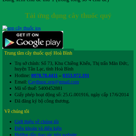
Tải ứng dụng cây thuốc quý
Trung tâm cây thuốc quý Hoà Bình
Trụ sở chính: Số 73, Khu Chiềng Khến, Thị trấn Mãn Đức,
huyện Tân Lạc, tỉnh Hoà Bình
Hotline:
0978.78.4411
–
0353.972.191
Email:
Caythuoc.org@gmail.com
Mã số thuế: 5400452881
Giấy phép hoạt động số: 25.G.001916, ngày cấp 17/6/2014
Đã đăng ký bộ công thương.
Về chúng tôi
Giới thiệu về chúng tôi
Điều khoản và điều kiện
Hướng dẫn thao tác trên website