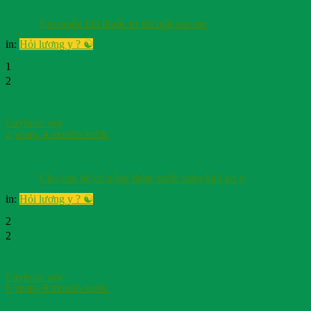
Em muốn hỏi thuốc trị sỏi mật cho mẹ
in:
Hỏi lương y ? ☯️
1
2
Cayhuoc org
2 years, 4 months trước
Cho con bú có uống được nước sung khô ko ạ
in:
Hỏi lương y ? ☯️
2
2
Cayhuoc org
6 years, 9 months trước