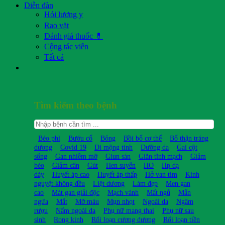
Diễn đàn
Hỏi lương y
Rao vặt
Đánh giá thuốc 💊
Cộng tác viên
Tất cả
Tìm kiếm theo bệnh
Béo phì
Bướu cổ
Bỏng
Bồi bổ cơ thể
Bổ thận tráng
dương
Covid 19
Di mộng tinh
Dưỡng da
Gai cột
sống
Gan nhiễm mỡ
Giun sán
Giãn tĩnh mạch
Giảm
béo
Giảm cân
Gút
Hen suyễn
HO
Hp dạ
dày
Huyết áp cao
Huyết áp thấp
Hở van tim
Kinh
nguyệt không đều
Liệt dương
Làm đẹp
Men gan
cao
Mát gan giải độc
Mạch vành
Mất ngủ
Mẩn
ngứa
Mắt
Mỡ máu
Mụn nhọt
Ngoài da
Ngâm
rượu
Nấm ngoài da
Phụ nữ mang thai
Phụ nữ sau
sinh
Rong kinh
Rối loạn cương dương
Rối loạn tiền