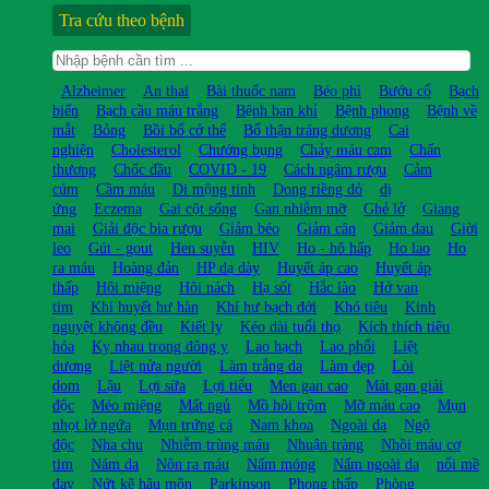
Tra cứu theo bệnh
Alzheimer
An thai
Bài thuốc nam
Béo phì
Bướu cổ
Bạch
biến
Bạch cầu máu trắng
Bệnh ban khỉ
Bệnh phong
Bệnh về
mắt
Bỏng
Bồi bổ cở thể
Bổ thận tráng dương
Cai
nghiện
Cholesterol
Chướng bụng
Chảy máu cam
Chấn
thương
Chốc đầu
COVID - 19
Cách ngâm rượu
Cảm
cúm
Cầm máu
Di mộng tinh
Dong riềng đỏ
dị
ứng
Eczema
Gai cột sống
Gan nhiễm mỡ
Ghẻ lở
Giang
mai
Giải độc bia rượu
Giảm béo
Giảm cân
Giảm đau
Giời
leo
Gút - gout
Hen suyễn
HIV
Ho - hô hấp
Ho lao
Ho
ra máu
Hoàng đản
HP dạ dày
Huyết áp cao
Huyết áp
thấp
Hôi miệng
Hôi nách
Hạ sốt
Hắc lào
Hở van
tim
Khí huyết hư hàn
Khí hư bạch đới
Khó tiêu
Kinh
nguyệt không đều
Kiết lỵ
Kéo dài tuổi thọ
Kích thích tiêu
hóa
Kỵ nhau trong đông y
Lao hạch
Lao phổi
Liệt
dương
Liệt nửa người
Làm trắng da
Làm đẹp
Lòi
dom
Lậu
Lợi sữa
Lợi tiểu
Men gan cao
Mát gan giải
độc
Méo miệng
Mất ngủ
Mồ hôi trộm
Mỡ máu cao
Mụn
nhọt lở ngứa
Mụn trứng cá
Nam khoa
Ngoài da
Ngộ
độc
Nha chu
Nhiễm trùng máu
Nhuận tràng
Nhồi máu cơ
tim
Nám da
Nôn ra máu
Nấm móng
Nấm ngoài da
nổi mề
đay
Nứt kẽ hậu môn
Parkinson
Phong thấp
Phòng