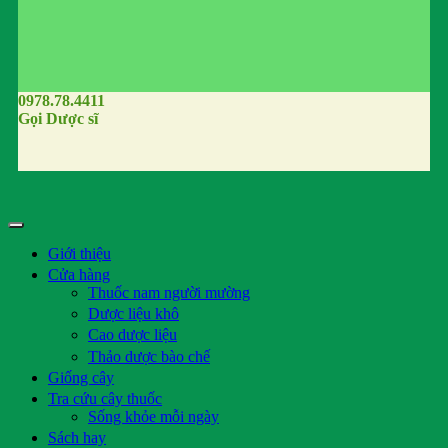
0978.78.4411
Gọi Dược sĩ
Giới thiệu
Cửa hàng
Thuốc nam người mường
Dược liệu khô
Cao dược liệu
Thảo dược bào chế
Giống cây
Tra cứu cây thuốc
Sống khỏe mỗi ngày
Sách hay