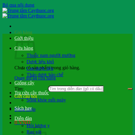
Bỏ qua nội dung
Giỏ hàng
Giới thiệu
Cửa hàng
Thuốc nam người mường
Dược liệu khô
Chưa có sản phẩm trong giỏ hàng.
Cao dược liệu
Thảo dược bào chế
Quay trở lại cửa hàng
Giống cây
Tìm:
Tra cứu cây thuốc
Gửi câu hỏi
Sống khỏe mỗi ngày
Sách hay
Đăng nhập
Diễn đàn
0
VND
Hỏi lương y
Rao vặt