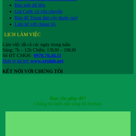
Bảo mật dữ liệu
Giá Cước và vận chuyển
Bản đồ Trung tâm cây thuốc quý
Liên hệ với chúng tôi
LỊCH LÀM VIỆC
Làm việc tất cả các ngày trong tuần
Sáng: 7h – 12h Chiều: 13h30 – 19h30
Số ĐT CSKH:
0978.78.44.11
Đơn vị tài trợ:
www.xexinh.net
KẾT NỐI VỚI CHÚNG TÔI
Bạn cần giúp đỡ?
Chúng tôi luôn sẵn sàng hỗ trợ bạn.