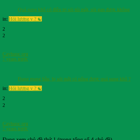
Quả sung khô có điều trị sỏi túi mật, sỏi gan được không
in:
Hỏi lương y ? ☯️
2
2
Cayhuoc org
7 years trước
Đang mang bầu, bị sỏi mật có uống được quả sung khô ?
in:
Hỏi lương y ? ☯️
2
2
Cayhuoc org
7 years trước
Đang xem chủ đề thứ 1 (trong tổng số 4 chủ đề)