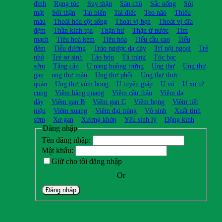
đình
Rụng tóc
Suy thận
Sán chó
Sắc uống
Sỏi
mật
Sỏi thận
Tai biến
Tai điếc
Teo não
Thiếu
máu
Thoái hóa cột sống
Thoát vị bẹn
Thoát vị đĩa
đệm
Thần kinh tọa
Thận hư
Thận ứ nước
Tim
mạch
Tiêu hoá kém
Tiêu hóa
Tiểu cầu cao
Tiểu
đêm
Tiểu đường
Trào ngược dạ dày
Trĩ nội ngoại
Trẻ
nhỏ
Trẻ sơ sinh
Táo bón
Tá tràng
Tóc bạc
sớm
Tăng cân
U nang buồng trứng
Ung thư
Ung thư
gan
ung thư máu
Ung thư phổi
Ung thư thực
quản
Ung thư vòm họng
U tuyến giáp
U vú
U xơ tử
cung
Viêm bàng quang
Viêm cầu thận
Viêm dạ
dày
Viêm gan B
Viêm gan C
Viêm họng
Viêm tiết
niệu
Viêm xoang
Viêm đại tràng
Vô sinh
Xuất tinh
sớm
Xơ gan
Xương khớp
Yếu sinh lý
Động kinh
Đăng nhập
Tên đăng nhập:
Mật khẩu:
Giữ cho tôi đăng nhập
Or
Đăng nhập