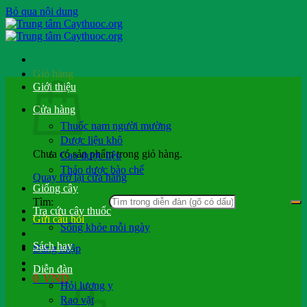
Bỏ qua nội dung
Giỏ hàng
Giới thiệu
Cửa hàng
Thuốc nam người mường
Dược liệu khô
Chưa có sản phẩm trong giỏ hàng.
Cao dược liệu
Thảo dược bào chế
Quay trở lại cửa hàng
Giống cây
Tìm:
Tra cứu cây thuốc
Gửi câu hỏi
Sống khỏe mỗi ngày
Sách hay
Đăng nhập
Diễn đàn
0
VND
Hỏi lương y
Rao vặt