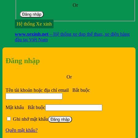
thuốc
Or
Đăng nhập
Hệ thống Xe xinh
www.xexinh.net
– Hệ thống xe đạp thể thao, xe điện hàng
đầu tại Việt Nam
Đăng nhập
Or
Tên tài khoản hoặc địa chỉ email
Bắt buộc
Mật khẩu
Bắt buộc
Ghi nhớ mật khẩu
Đăng nhập
Quên mật khẩu?