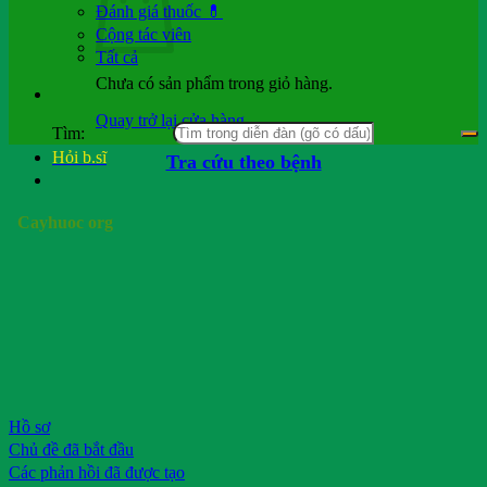
Đánh giá thuốc 💊
Cộng tác viên
Tất cả
Chưa có sản phẩm trong giỏ hàng.
Quay trở lại cửa hàng
Tìm:
Hỏi b.sĩ
Tra cứu theo bệnh
Cayhuoc org
Hồ sơ
Chủ đề đã bắt đầu
Các phản hồi đã được tạo