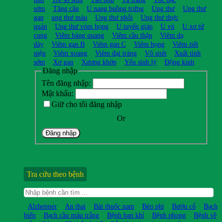
sớm
Tăng cân
U nang buồng trứng
Ung thư
Ung thư
gan
ung thư máu
Ung thư phổi
Ung thư thực
quản
Ung thư vòm họng
U tuyến giáp
U vú
U xơ tử
cung
Viêm bàng quang
Viêm cầu thận
Viêm dạ
dày
Viêm gan B
Viêm gan C
Viêm họng
Viêm tiết
niệu
Viêm xoang
Viêm đại tràng
Vô sinh
Xuất tinh
sớm
Xơ gan
Xương khớp
Yếu sinh lý
Động kinh
Đăng nhập
Tên đăng nhập:
Mật khẩu:
Giữ cho tôi đăng nhập
Or
Đăng nhập
Tra cứu theo bệnh
Alzheimer
An thai
Bài thuốc nam
Béo phì
Bướu cổ
Bạch
biến
Bạch cầu máu trắng
Bệnh ban khỉ
Bệnh phong
Bệnh về