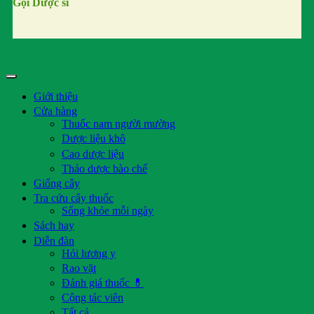
Gọi Dược sĩ
Giới thiệu
Cửa hàng
Thuốc nam người mường
Dược liệu khô
Cao dược liệu
Thảo dược bào chế
Giống cây
Tra cứu cây thuốc
Sống khỏe mỗi ngày
Sách hay
Diễn đàn
Hỏi lương y
Rao vặt
Đánh giá thuốc 💊
Cộng tác viên
Tất cả