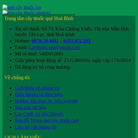
Trung tâm cây thuốc quý Hoà Bình
Trụ sở chính: Số 73, Khu Chiềng Khến, Thị trấn Mãn Đức,
huyện Tân Lạc, tỉnh Hoà Bình
Hotline:
0978.78.4411
–
0353.972.191
Email:
Caythuoc.org@gmail.com
Mã số thuế: 5400452881
Giấy phép hoạt động số: 25.G.001916, ngày cấp 17/6/2014
Đã đăng ký bộ công thương.
Về chúng tôi
Giới thiệu về chúng tôi
Điều khoản và điều kiện
Hướng dẫn thao tác trên website
Bảo mật dữ liệu
Giá Cước và vận chuyển
Bản đồ Trung tâm cây thuốc quý
Liên hệ với chúng tôi
LỊCH LÀM VIỆC