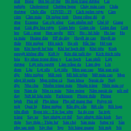
mắt
Bỏng
Bồi bổ cở thể
Bổ thận tráng dương
Cai
nghiện
Cholesterol
Chướng bụng
Chảy máu cam
Chấn
thương
Chốc đầu
COVID - 19
Cách ngâm rượu
Cảm
cúm
Cầm máu
Di mộng tinh
Dong riềng đỏ
dị
ứng
Eczema
Gai cột sống
Gan nhiễm mỡ
Ghẻ lở
Giang
mai
Giải độc bia rượu
Giảm béo
Giảm cân
Giảm đau
Giời
leo
Gút - gout
Hen suyễn
HIV
Ho - hô hấp
Ho lao
Ho
ra máu
Hoàng đản
HP dạ dày
Huyết áp cao
Huyết áp
thấp
Hôi miệng
Hôi nách
Hạ sốt
Hắc lào
Hở van
tim
Khí huyết hư hàn
Khí hư bạch đới
Khó tiêu
Kinh
nguyệt không đều
Kiết lỵ
Kéo dài tuổi thọ
Kích thích tiêu
hóa
Kỵ nhau trong đông y
Lao hạch
Lao phổi
Liệt
dương
Liệt nửa người
Làm trắng da
Làm đẹp
Lòi
dom
Lậu
Lợi sữa
Lợi tiểu
Men gan cao
Mát gan giải
độc
Méo miệng
Mất ngủ
Mồ hôi trộm
Mỡ máu cao
Mụn
nhọt lở ngứa
Mụn trứng cá
Nam khoa
Ngoài da
Ngộ
độc
Nha chu
Nhiễm trùng máu
Nhuận tràng
Nhồi máu cơ
tim
Nám da
Nôn ra máu
Nấm móng
Nấm ngoài da
nổi mề
đay
Nứt kẽ hậu môn
Parkinson
Phong thấp
Phòng
bệnh
Phù nề
Phụ khoa
Phụ nữ mang thai
Polyp túi
mật
Quai bị
Răng miệng
Rắn độc cắn
Rết cắn
Rối loạn
tiền đình
Rụng tóc - Tóc bạc sớm
Sa dạ con
Sa trực
tràng
Say xe
Suy nhược cơ thể
Suy nhược thần kinh
Suy
thận
Suy thận - Thận hư
Sán chó
Sán máu
Sưng vú
Sản
phụ sau sinh
Sảy thai
Sẹo
Sỏi bàng quang
Sỏi mật
Sỏi