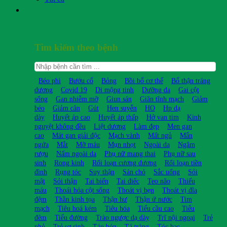
Tìm kiếm theo bệnh
Béo phì
Bướu cổ
Bỏng
Bồi bổ cơ thể
Bổ thận tráng
dương
Covid 19
Di mộng tinh
Dưỡng da
Gai cột
sống
Gan nhiễm mỡ
Giun sán
Giãn tĩnh mạch
Giảm
béo
Giảm cân
Gút
Hen suyễn
HO
Hp dạ
dày
Huyết áp cao
Huyết áp thấp
Hở van tim
Kinh
nguyệt không đều
Liệt dương
Làm đẹp
Men gan
cao
Mát gan giải độc
Mạch vành
Mất ngủ
Mẩn
ngứa
Mắt
Mỡ máu
Mụn nhọt
Ngoài da
Ngâm
rượu
Nấm ngoài da
Phụ nữ mang thai
Phụ nữ sau
sinh
Rong kinh
Rối loạn cương dương
Rối loạn tiền
đình
Rụng tóc
Suy thận
Sán chó
Sắc uống
Sỏi
mật
Sỏi thận
Tai biến
Tai điếc
Teo não
Thiếu
máu
Thoái hóa cột sống
Thoát vị bẹn
Thoát vị đĩa
đệm
Thần kinh tọa
Thận hư
Thận ứ nước
Tim
mạch
Tiêu hoá kém
Tiêu hóa
Tiểu cầu cao
Tiểu
đêm
Tiểu đường
Trào ngược dạ dày
Trĩ nội ngoại
Trẻ
nhỏ
Trẻ sơ sinh
Táo bón
Tá tràng
Tóc bạc