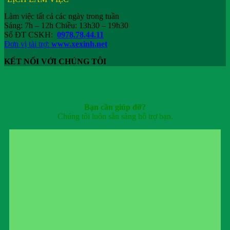
Làm việc tất cả các ngày trong tuần
Sáng: 7h – 12h Chiều: 13h30 – 19h30
Số ĐT CSKH:
0978.78.44.11
Đơn vị tài trợ:
www.xexinh.net
KẾT NỐI VỚI CHÚNG TÔI
Bạn cần giúp đỡ?
Chúng tôi luôn sẵn sàng hỗ trợ bạn.