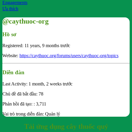
Engagements
Ưa thích
@caythuoc-org
Hồ sơ
Registered: 11 years, 9 months trước
Website:
https://caythuoc.org/forums/users/caythuoc-org/topics
Diễn đàn
Last Activity: 1 month, 2 weeks trước
Chủ đề đã bắt đầu: 78
Phản hồi đã tạo: : 3,711
Vai trò trong diễn đàn: Quản lý
Tải ứng dụng cây thuốc quý