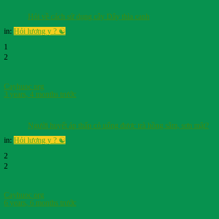
Hỏi về cách sử dụng cây Dây thìa canh
in:
Hỏi lương y ? ☯️
1
2
Cayhuoc org
3 years, 4 months trước
Người huyết áp thấp có uống được trà hồng sâm, sơn mật?
in:
Hỏi lương y ? ☯️
2
2
Cayhuoc org
6 years, 6 months trước