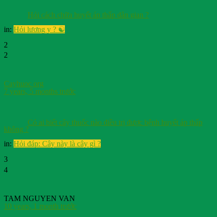
Hỏi cách chữa huyết áp thấp dân gian ?
in:
Hỏi lương y ? ☯️
2
2
Cayhuoc org
7 years, 5 months trước
Có ai biết cây thuốc nào điều trị được bệnh huyết áp thấp
không ?
in:
Hỏi đáp: Cây này là cây gì ?
3
4
TAM NGUYEN VAN
10 years, 1 month trước