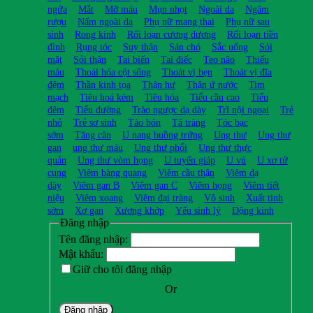
ngứa
Mắt
Mỡ máu
Mụn nhọt
Ngoài da
Ngâm
rượu
Nấm ngoài da
Phụ nữ mang thai
Phụ nữ sau
sinh
Rong kinh
Rối loạn cương dương
Rối loạn tiền
đình
Rụng tóc
Suy thận
Sán chó
Sắc uống
Sỏi
mật
Sỏi thận
Tai biến
Tai điếc
Teo não
Thiếu
máu
Thoái hóa cột sống
Thoát vị bẹn
Thoát vị đĩa
đệm
Thần kinh tọa
Thận hư
Thận ứ nước
Tim
mạch
Tiêu hoá kém
Tiêu hóa
Tiểu cầu cao
Tiểu
đêm
Tiểu đường
Trào ngược dạ dày
Trĩ nội ngoại
Trẻ
nhỏ
Trẻ sơ sinh
Táo bón
Tá tràng
Tóc bạc
sớm
Tăng cân
U nang buồng trứng
Ung thư
Ung thư
gan
ung thư máu
Ung thư phổi
Ung thư thực
quản
Ung thư vòm họng
U tuyến giáp
U vú
U xơ tử
cung
Viêm bàng quang
Viêm cầu thận
Viêm dạ
dày
Viêm gan B
Viêm gan C
Viêm họng
Viêm tiết
niệu
Viêm xoang
Viêm đại tràng
Vô sinh
Xuất tinh
sớm
Xơ gan
Xương khớp
Yếu sinh lý
Động kinh
Đăng nhập
Tên đăng nhập:
Mật khẩu:
Giữ cho tôi đăng nhập
Or
Đăng nhập