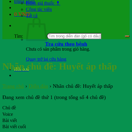
Đăng nhập
Đánh giá thuốc 💊
Cộng tác viên
0
VND
Tất cả
Tìm:
Tra cứu theo bệnh
Chưa có sản phẩm trong giỏ hàng.
Quay trở lại cửa hàng
Nhãn chủ đề:
Huyết áp thấp
Hỏi b.sĩ
Trang chủ
›
Diễn đàn
›
Nhãn chủ đề: Huyết áp thấp
Đang xem chủ đề thứ 1 (trong tổng số 4 chủ đề)
Chủ đề
Voice
Bài viết
Bài viết cuối