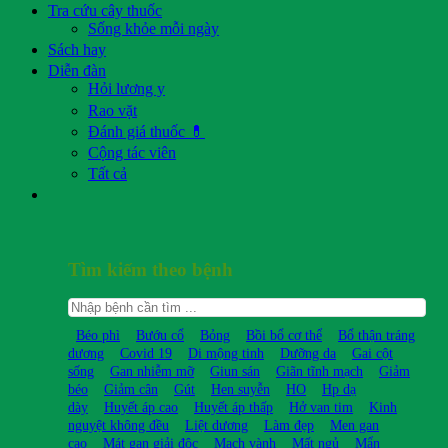
Tra cứu cây thuốc
Sống khỏe mỗi ngày
Sách hay
Diễn đàn
Hỏi lương y
Rao vặt
Đánh giá thuốc 💊
Cộng tác viên
Tất cả
Tìm kiếm theo bệnh
Béo phì
Bướu cổ
Bỏng
Bồi bổ cơ thể
Bổ thận tráng
dương
Covid 19
Di mộng tinh
Dưỡng da
Gai cột
sống
Gan nhiễm mỡ
Giun sán
Giãn tĩnh mạch
Giảm
béo
Giảm cân
Gút
Hen suyễn
HO
Hp dạ
dày
Huyết áp cao
Huyết áp thấp
Hở van tim
Kinh
nguyệt không đều
Liệt dương
Làm đẹp
Men gan
cao
Mát gan giải độc
Mạch vành
Mất ngủ
Mẩn