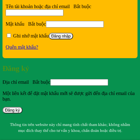
Tên tài khoản hoặc địa chỉ email
Bắt buộc
Mật khẩu
Bắt buộc
Ghi nhớ mật khẩu
Đăng nhập
Quên mật khẩu?
Đăng ký
Địa chỉ email
Bắt buộc
Một liên kết để đặt mật khẩu mới sẽ được gửi đến địa chỉ email của
bạn.
Đăng ký
Thông tin trên website này chỉ mang tính chất tham khảo; không nhằm
mục đích thay thế cho tư vấn y khoa, chẩn đoán hoặc điều trị.