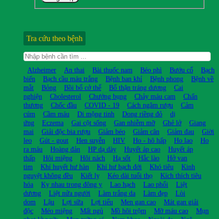
Tra cứu theo bệnh
Alzheimer
An thai
Bài thuốc nam
Béo phì
Bướu cổ
Bạch
biến
Bạch cầu máu trắng
Bệnh ban khỉ
Bệnh phong
Bệnh về
mắt
Bỏng
Bồi bổ cở thể
Bổ thận tráng dương
Cai
nghiện
Cholesterol
Chướng bụng
Chảy máu cam
Chấn
thương
Chốc đầu
COVID - 19
Cách ngâm rượu
Cảm
cúm
Cầm máu
Di mộng tinh
Dong riềng đỏ
dị
ứng
Eczema
Gai cột sống
Gan nhiễm mỡ
Ghẻ lở
Giang
mai
Giải độc bia rượu
Giảm béo
Giảm cân
Giảm đau
Giời
leo
Gút - gout
Hen suyễn
HIV
Ho - hô hấp
Ho lao
Ho
ra máu
Hoàng đản
HP dạ dày
Huyết áp cao
Huyết áp
thấp
Hôi miệng
Hôi nách
Hạ sốt
Hắc lào
Hở van
tim
Khí huyết hư hàn
Khí hư bạch đới
Khó tiêu
Kinh
nguyệt không đều
Kiết lỵ
Kéo dài tuổi thọ
Kích thích tiêu
hóa
Kỵ nhau trong đông y
Lao hạch
Lao phổi
Liệt
dương
Liệt nửa người
Làm trắng da
Làm đẹp
Lòi
dom
Lậu
Lợi sữa
Lợi tiểu
Men gan cao
Mát gan giải
độc
Méo miệng
Mất ngủ
Mồ hôi trộm
Mỡ máu cao
Mụn