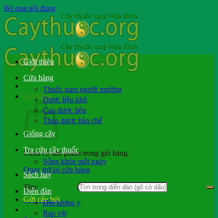
Bỏ qua nội dung
Giới thiệu
Cửa hàng
Thuốc nam người mường
Giỏ hàng
Dược liệu khô
Cao dược liệu
Thảo dược bào chế
Giống cây
Tra cứu cây thuốc
Chưa có sản phẩm trong giỏ hàng.
Sống khỏe mỗi ngày
Quay trở lại cửa hàng
Sách hay
Tìm:
Diễn đàn
Gửi câu hỏi
Hỏi lương y
Rao vặt