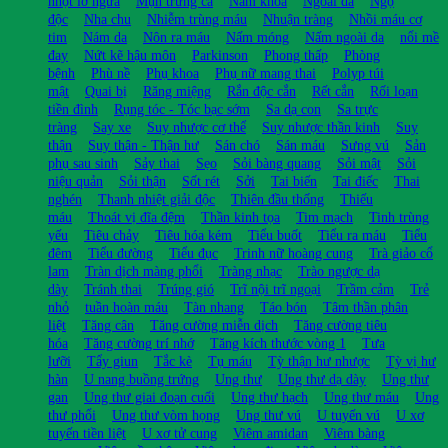
nhọt lở ngứa
Mụn trứng cá
Nam khoa
Ngoài da
Ngộ
độc
Nha chu
Nhiễm trùng máu
Nhuận tràng
Nhồi máu cơ
tim
Nám da
Nôn ra máu
Nấm móng
Nấm ngoài da
nổi mề
đay
Nứt kẽ hậu môn
Parkinson
Phong thấp
Phòng
bệnh
Phù nề
Phụ khoa
Phụ nữ mang thai
Polyp túi
mật
Quai bị
Răng miệng
Rắn độc cắn
Rết cắn
Rối loạn
tiền đình
Rụng tóc - Tóc bạc sớm
Sa dạ con
Sa trực
tràng
Say xe
Suy nhược cơ thể
Suy nhược thần kinh
Suy
thận
Suy thận - Thận hư
Sán chó
Sán máu
Sưng vú
Sản
phụ sau sinh
Sảy thai
Sẹo
Sỏi bàng quang
Sỏi mật
Sỏi
niệu quản
Sỏi thận
Sốt rét
Sởi
Tai biến
Tai điếc
Thai
nghén
Thanh nhiệt giải độc
Thiên đầu thống
Thiếu
máu
Thoát vị đĩa đệm
Thần kinh tọa
Tim mạch
Tinh trùng
yếu
Tiêu chảy
Tiêu hóa kém
Tiểu buốt
Tiểu ra máu
Tiểu
đêm
Tiểu đường
Tiểu đục
Trinh nữ hoàng cung
Trà giảo cổ
lam
Tràn dịch màng phổi
Tràng nhạc
Trào ngược dạ
dày
Tránh thai
Trúng gió
Trĩ nội trĩ ngoại
Trầm cảm
Trẻ
nhỏ
tuần hoàn máu
Tàn nhang
Táo bón
Tâm thần phân
liệt
Tăng cân
Tăng cường miễn dịch
Tăng cường tiêu
hóa
Tăng cường trí nhớ
Tăng kích thước vòng 1
Tưa
lưỡi
Tẩy giun
Tắc kè
Tụ máu
Tỳ thận hư nhược
Tỳ vị hư
hàn
U nang buồng trứng
Ung thư
Ung thư dạ dày
Ung thư
gan
Ung thư giai đoạn cuối
Ung thư hạch
Ung thư máu
Ung
thư phổi
Ung thư vòm họng
Ung thư vú
U tuyến vú
U xơ
tuyến tiền liệt
U xơ tử cung
Viêm amidan
Viêm bàng