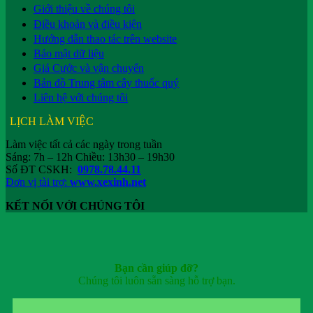
Giới thiệu về chúng tôi
Điều khoản và điều kiện
Hướng dẫn thao tác trên website
Bảo mật dữ liệu
Giá Cước và vận chuyển
Bản đồ Trung tâm cây thuốc quý
Liên hệ với chúng tôi
LỊCH LÀM VIỆC
Làm việc tất cả các ngày trong tuần
Sáng: 7h – 12h Chiều: 13h30 – 19h30
Số ĐT CSKH:
0978.78.44.11
Đơn vị tài trợ:
www.xexinh.net
KẾT NỐI VỚI CHÚNG TÔI
Bạn cần giúp đỡ?
Chúng tôi luôn sẵn sàng hỗ trợ bạn.