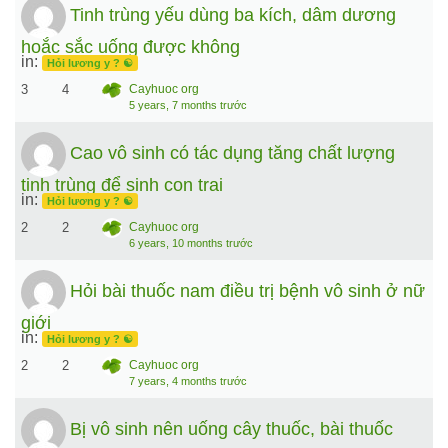
Tinh trùng yếu dùng ba kích, dâm dương
hoắc sắc uống được không
in:
Hỏi lương y ? ☯️
3
4
Cayhuoc org
5 years, 7 months trước
Cao vô sinh có tác dụng tăng chất lượng
tinh trùng để sinh con trai
in:
Hỏi lương y ? ☯️
2
2
Cayhuoc org
6 years, 10 months trước
Hỏi bài thuốc nam điều trị bệnh vô sinh ở nữ
giới
in:
Hỏi lương y ? ☯️
2
2
Cayhuoc org
7 years, 4 months trước
Bị vô sinh nên uống cây thuốc, bài thuốc