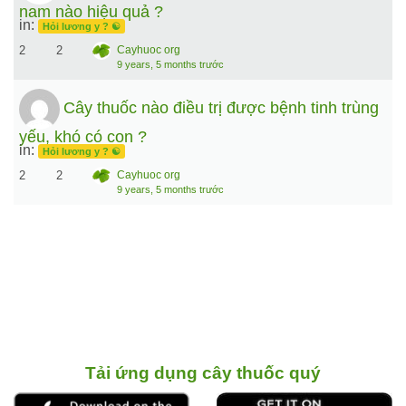
nam nào hiệu quả ?
in:
Hỏi lương y ? ☯️
2
2
Cayhuoc org
9 years, 5 months trước
Cây thuốc nào điều trị được bệnh tinh trùng
yếu, khó có con ?
in:
Hỏi lương y ? ☯️
2
2
Cayhuoc org
9 years, 5 months trước
Tải ứng dụng cây thuốc quý