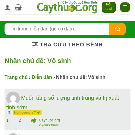
Bỏ
HỎI
B.SĨ
qua
nội
dung
TRA CỨU THEO BỆNH
Nhãn chủ đề:
Vô sinh
Trang chủ
›
Diễn đàn
›
Nhãn chủ đề: Vô sinh
Muốn tăng số lượng tinh trùng và trị xuất
tinh sớm
in:
Hỏi lương y ? ☯️
1
2
Cayhuoc org
2 years trước