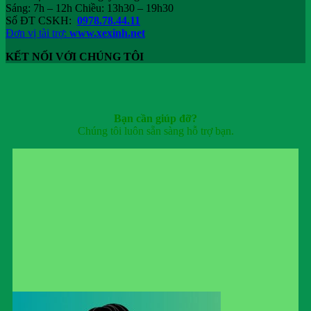
Sáng: 7h – 12h Chiều: 13h30 – 19h30
Số ĐT CSKH:
0978.78.44.11
Đơn vị tài trợ:
www.xexinh.net
KẾT NỐI VỚI CHÚNG TÔI
Bạn cần giúp đỡ?
Chúng tôi luôn sẵn sàng hỗ trợ bạn.