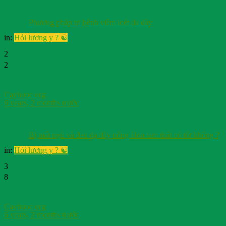
Phương pháp trị bệnh viêm loét dạ dày
in:
Hỏi lương y ? ☯️
2
2
Cayhuoc org
6 years, 2 months trước
Bị mất ngủ và đau dạ dày uống Hoa tam thất có tốt không ?
in:
Hỏi lương y ? ☯️
3
8
Cayhuoc org
6 years, 2 months trước