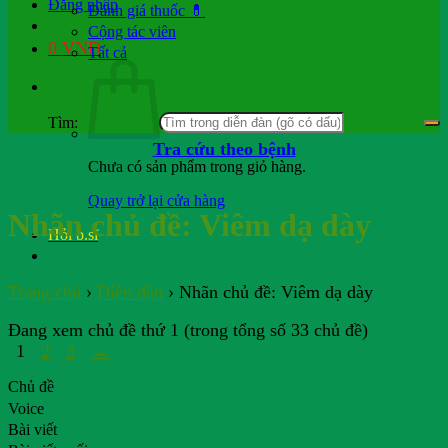
Đăng nhập
Đánh giá thuốc 💊
Cộng tác viên
0
VND
Tất cả
Tìm:
Tra cứu theo bệnh
Chưa có sản phẩm trong giỏ hàng.
Quay trở lại cửa hàng
Nhãn chủ đề:
Viêm dạ dày
Hỏi b.sĩ
Trang chủ
›
Diễn đàn
›
Nhãn chủ đề: Viêm dạ dày
Đang xem chủ đề thứ 1 (trong tổng số 33 chủ đề)
1
2
3
→
Chủ đề
Voice
Bài viết