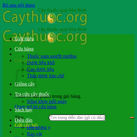
Bỏ qua nội dung
Giới thiệu
Cửa hàng
Thuốc nam người mường
Giỏ hàng
Dược liệu khô
Cao dược liệu
Thảo dược bào chế
Giống cây
Tra cứu cây thuốc
Chưa có sản phẩm trong giỏ hàng.
Sống khỏe mỗi ngày
Quay trở lại cửa hàng
Sách hay
Tìm:
Diễn đàn
Gửi câu hỏi
Hỏi lương y
Rao vặt