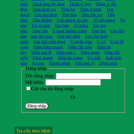
máu
Thoái hóa cột sống
Thoát vị bẹn
Thoát vị đĩa
đệm
Thần kinh tọa
Thận hư
Thận ứ nước
Tim
mạch
Tiêu hoá kém
Tiêu hóa
Tiểu cầu cao
Tiểu
đêm
Tiểu đường
Trào ngược dạ dày
Trĩ nội ngoại
Trẻ
nhỏ
Trẻ sơ sinh
Táo bón
Tá tràng
Tóc bạc
sớm
Tăng cân
U nang buồng trứng
Ung thư
Ung thư
gan
ung thư máu
Ung thư phổi
Ung thư thực
quản
Ung thư vòm họng
U tuyến giáp
U vú
U xơ tử
cung
Viêm bàng quang
Viêm cầu thận
Viêm dạ
dày
Viêm gan B
Viêm gan C
Viêm họng
Viêm tiết
niệu
Viêm xoang
Viêm đại tràng
Vô sinh
Xuất tinh
sớm
Xơ gan
Xương khớp
Yếu sinh lý
Động kinh
Đăng nhập
Tên đăng nhập:
Mật khẩu:
Giữ cho tôi đăng nhập
Or
Đăng nhập
Tra cứu theo bệnh