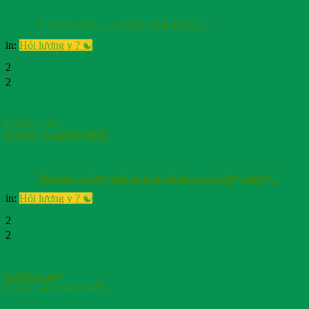
Có thai uống cao dạ dày được không ?
in:
Hỏi lương y ? ☯️
2
2
Cayhuoc org
6 years, 4 months trước
Trẻ nhó 4 tháng tuổi có uống được cao dạ dày không ?
in:
Hỏi lương y ? ☯️
2
2
Cayhuoc org
6 years, 4 months trước