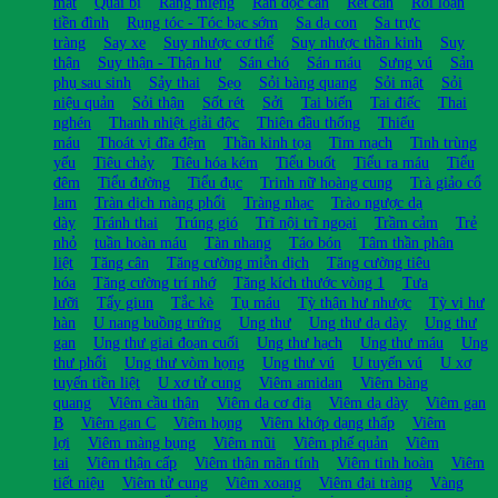
mật
Quai bị
Răng miệng
Rắn độc cắn
Rết cắn
Rối loạn
tiền đình
Rụng tóc - Tóc bạc sớm
Sa dạ con
Sa trực
tràng
Say xe
Suy nhược cơ thể
Suy nhược thần kinh
Suy
thận
Suy thận - Thận hư
Sán chó
Sán máu
Sưng vú
Sản
phụ sau sinh
Sảy thai
Sẹo
Sỏi bàng quang
Sỏi mật
Sỏi
niệu quản
Sỏi thận
Sốt rét
Sởi
Tai biến
Tai điếc
Thai
nghén
Thanh nhiệt giải độc
Thiên đầu thống
Thiếu
máu
Thoát vị đĩa đệm
Thần kinh tọa
Tim mạch
Tinh trùng
yếu
Tiêu chảy
Tiêu hóa kém
Tiểu buốt
Tiểu ra máu
Tiểu
đêm
Tiểu đường
Tiểu đục
Trinh nữ hoàng cung
Trà giảo cổ
lam
Tràn dịch màng phổi
Tràng nhạc
Trào ngược dạ
dày
Tránh thai
Trúng gió
Trĩ nội trĩ ngoại
Trầm cảm
Trẻ
nhỏ
tuần hoàn máu
Tàn nhang
Táo bón
Tâm thần phân
liệt
Tăng cân
Tăng cường miễn dịch
Tăng cường tiêu
hóa
Tăng cường trí nhớ
Tăng kích thước vòng 1
Tưa
lưỡi
Tẩy giun
Tắc kè
Tụ máu
Tỳ thận hư nhược
Tỳ vị hư
hàn
U nang buồng trứng
Ung thư
Ung thư dạ dày
Ung thư
gan
Ung thư giai đoạn cuối
Ung thư hạch
Ung thư máu
Ung
thư phổi
Ung thư vòm họng
Ung thư vú
U tuyến vú
U xơ
tuyến tiền liệt
U xơ tử cung
Viêm amidan
Viêm bàng
quang
Viêm cầu thận
Viêm da cơ địa
Viêm dạ dày
Viêm gan
B
Viêm gan C
Viêm họng
Viêm khớp dạng thấp
Viêm
lợi
Viêm màng bụng
Viêm mũi
Viêm phế quản
Viêm
tai
Viêm thận cấp
Viêm thận mãn tính
Viêm tinh hoàn
Viêm
tiết niệu
Viêm tử cung
Viêm xoang
Viêm đại tràng
Vàng