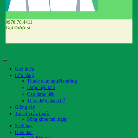
0978.78.4411
Gọi Dược sĩ
Giới thiệu
Cửa hàng
Thuốc nam người mường
Dược liệu khô
Cao dược liệu
Thảo dược bào chế
Giống cây
Tra cứu cây thuốc
Sống khỏe mỗi ngày
Sách hay
Diễn đàn
Hỏi lương y