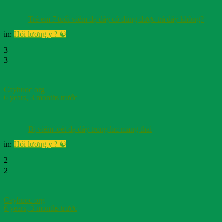
Trẻ em 7 tuổi viêm dạ dày có dùng được trà dây không?
in:
Hỏi lương y ? ☯️
3
3
Cayhuoc org
6 years, 3 months trước
Bị viêm loét dạ dày trong luc mang thai
in:
Hỏi lương y ? ☯️
2
2
Cayhuoc org
6 years, 3 months trước