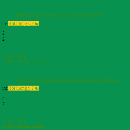
Đang mang thai uống cây dạ cẩm được không?
in:
Hỏi lương y ? ☯️
2
2
Cayhuoc org
3 years, 4 months trước
Bị đau dạ dày (bao tử) có uống được cà gai leo không ?
in:
Hỏi lương y ? ☯️
3
7
Cayhuoc org
4 years, 4 months trước