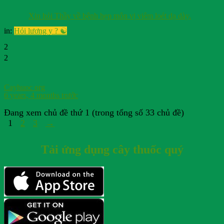
Xin hỏi Thầy về bệnh hẹp môn vị viêm loét dạ dày.
in:
Hỏi lương y ? ☯️
2
2
Cayhuoc org
6 years, 4 months trước
Đang xem chủ đề thứ 1 (trong tổng số 33 chủ đề)
1
2
3
→
Tải ứng dụng cây thuốc quý