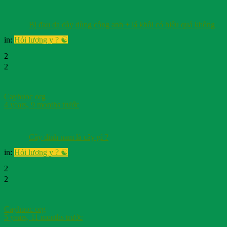
Bị đau dạ dày dùng công anh + lá khôi có hiệu quả không
in:
Hỏi lương y ? ☯️
2
2
Cayhuoc org
4 years, 9 months trước
Cây đinh nam là cây gì ?
in:
Hỏi lương y ? ☯️
2
2
Cayhuoc org
5 years, 11 months trước