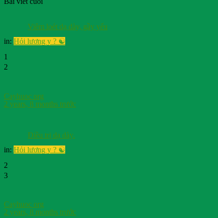
Bài viết cuối
Viêm loét dạ dày, gầy yếu
in:
Hỏi lương y ? ☯️
1
2
Cayhuoc org
2 years, 8 months trước
Điều trị dạ dày.
in:
Hỏi lương y ? ☯️
2
3
Cayhuoc org
2 years, 8 months trước