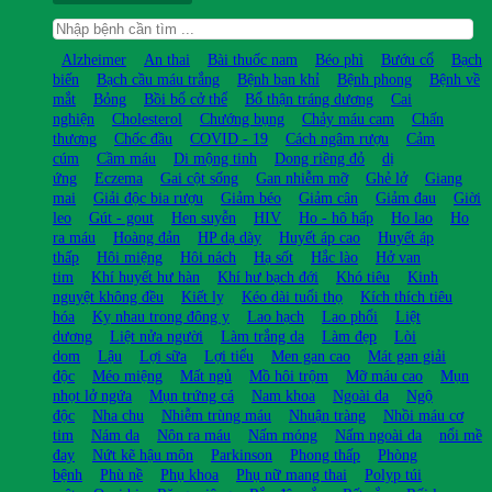
Alzheimer
An thai
Bài thuốc nam
Béo phì
Bướu cổ
Bạch
biến
Bạch cầu máu trắng
Bệnh ban khỉ
Bệnh phong
Bệnh về
mắt
Bỏng
Bồi bổ cở thể
Bổ thận tráng dương
Cai
nghiện
Cholesterol
Chướng bụng
Chảy máu cam
Chấn
thương
Chốc đầu
COVID - 19
Cách ngâm rượu
Cảm
cúm
Cầm máu
Di mộng tinh
Dong riềng đỏ
dị
ứng
Eczema
Gai cột sống
Gan nhiễm mỡ
Ghẻ lở
Giang
mai
Giải độc bia rượu
Giảm béo
Giảm cân
Giảm đau
Giời
leo
Gút - gout
Hen suyễn
HIV
Ho - hô hấp
Ho lao
Ho
ra máu
Hoàng đản
HP dạ dày
Huyết áp cao
Huyết áp
thấp
Hôi miệng
Hôi nách
Hạ sốt
Hắc lào
Hở van
tim
Khí huyết hư hàn
Khí hư bạch đới
Khó tiêu
Kinh
nguyệt không đều
Kiết lỵ
Kéo dài tuổi thọ
Kích thích tiêu
hóa
Kỵ nhau trong đông y
Lao hạch
Lao phổi
Liệt
dương
Liệt nửa người
Làm trắng da
Làm đẹp
Lòi
dom
Lậu
Lợi sữa
Lợi tiểu
Men gan cao
Mát gan giải
độc
Méo miệng
Mất ngủ
Mồ hôi trộm
Mỡ máu cao
Mụn
nhọt lở ngứa
Mụn trứng cá
Nam khoa
Ngoài da
Ngộ
độc
Nha chu
Nhiễm trùng máu
Nhuận tràng
Nhồi máu cơ
tim
Nám da
Nôn ra máu
Nấm móng
Nấm ngoài da
nổi mề
đay
Nứt kẽ hậu môn
Parkinson
Phong thấp
Phòng
bệnh
Phù nề
Phụ khoa
Phụ nữ mang thai
Polyp túi