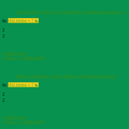
Cách chữa dạ dày từ cây xương khỉ có khỏi hoàn toàn ko ạ?
in:
Hỏi lương y ? ☯️
2
2
Cayhuoc org
6 years, 3 months trước
Điều trị viêm mũi dị ứng, viêm dạ dày bằng thuốc nam
in:
Hỏi lương y ? ☯️
2
2
Cayhuoc org
6 years, 3 months trước