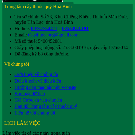
Trung tâm cây thuốc quý Hoà Bình
Trụ sở chính: Số 73, Khu Chiềng Khến, Thị trấn Mãn Đức,
huyện Tân Lạc, tỉnh Hoà Bình
Hotline:
0978.78.4411
–
0353.972.191
Email:
Caythuoc.org@gmail.com
Mã số thuế: 5400452881
Giấy phép hoạt động số: 25.G.001916, ngày cấp 17/6/2014
Đã đăng ký bộ công thương.
Về chúng tôi
Giới thiệu về chúng tôi
Điều khoản và điều kiện
Hướng dẫn thao tác trên website
Bảo mật dữ liệu
Giá Cước và vận chuyển
Bản đồ Trung tâm cây thuốc quý
Liên hệ với chúng tôi
LỊCH LÀM VIỆC
Làm việc tất cả các ngày trong tuần