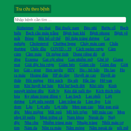
Tra cứu theo bệnh
Alzheimer
An thai
Bài thuốc nam
Béo phì
Bướu cổ
Bạch
biến
Bạch cầu máu trắng
Bệnh ban khỉ
Bệnh phong
Bệnh về
mắt
Bỏng
Bồi bổ cở thể
Bổ thận tráng dương
Cai
nghiện
Cholesterol
Chướng bụng
Chảy máu cam
Chấn
thương
Chốc đầu
COVID - 19
Cách ngâm rượu
Cảm
cúm
Cầm máu
Di mộng tinh
Dong riềng đỏ
dị
ứng
Eczema
Gai cột sống
Gan nhiễm mỡ
Ghẻ lở
Giang
mai
Giải độc bia rượu
Giảm béo
Giảm cân
Giảm đau
Giời
leo
Gút - gout
Hen suyễn
HIV
Ho - hô hấp
Ho lao
Ho
ra máu
Hoàng đản
HP dạ dày
Huyết áp cao
Huyết áp
thấp
Hôi miệng
Hôi nách
Hạ sốt
Hắc lào
Hở van
tim
Khí huyết hư hàn
Khí hư bạch đới
Khó tiêu
Kinh
nguyệt không đều
Kiết lỵ
Kéo dài tuổi thọ
Kích thích tiêu
hóa
Kỵ nhau trong đông y
Lao hạch
Lao phổi
Liệt
dương
Liệt nửa người
Làm trắng da
Làm đẹp
Lòi
dom
Lậu
Lợi sữa
Lợi tiểu
Men gan cao
Mát gan giải
độc
Méo miệng
Mất ngủ
Mồ hôi trộm
Mỡ máu cao
Mụn
nhọt lở ngứa
Mụn trứng cá
Nam khoa
Ngoài da
Ngộ
độc
Nha chu
Nhiễm trùng máu
Nhuận tràng
Nhồi máu cơ
tim
Nám da
Nôn ra máu
Nấm móng
Nấm ngoài da
nổi mề