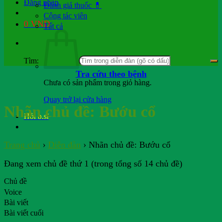
Đăng nhập
Đánh giá thuốc 💊
Cộng tác viên
0
VND
Tất cả
Tìm:
Tra cứu theo bệnh
Chưa có sản phẩm trong giỏ hàng.
Quay trở lại cửa hàng
Nhãn chủ đề:
Bướu cổ
Hỏi b.sĩ
Trang chủ
›
Diễn đàn
›
Nhãn chủ đề: Bướu cổ
Đang xem chủ đề thứ 1 (trong tổng số 14 chủ đề)
Chủ đề
Voice
Bài viết
Bài viết cuối