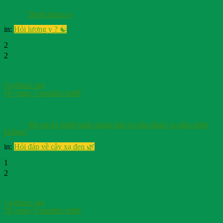
Benh buou co
in:
Hỏi lương y ? ☯️
2
2
Cayhuoc org
10 years, 3 months trước
Mẹ em bị bướu lành mảng tính có uôn thuốc xạ đen được
không?
in:
Hỏi đáp về cây xạ đen 🌿
1
2
Cayhuoc org
10 years, 9 months trước