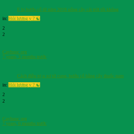
E bị bướu cổ từ năm 2018 uống cây cải trời tốt không
in:
Hỏi lương y ? ☯️
2
2
Cayhuoc org
7 years, 3 months trước
Cách điều trị u xơ tử cung, bướu cổ bằng cây thuốc nam
in:
Hỏi lương y ? ☯️
2
2
Cayhuoc org
7 years, 6 months trước