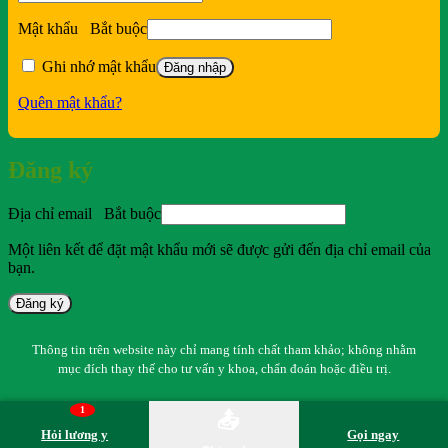
Mật khẩu
Bắt buộc
Ghi nhớ mật khẩu
Đăng nhập
Quên mật khẩu?
Đăng ký
Địa chỉ email
Bắt buộc
Một liên kết để đặt mật khẩu mới sẽ được gửi đến địa chỉ email của
bạn.
Đăng ký
Thông tin trên website này chỉ mang tính chất tham khảo; không nhằm
mục đích thay thế cho tư vấn y khoa, chẩn đoán hoặc điều trị.
1
📤
Hỏi lương y
Gọi ngay