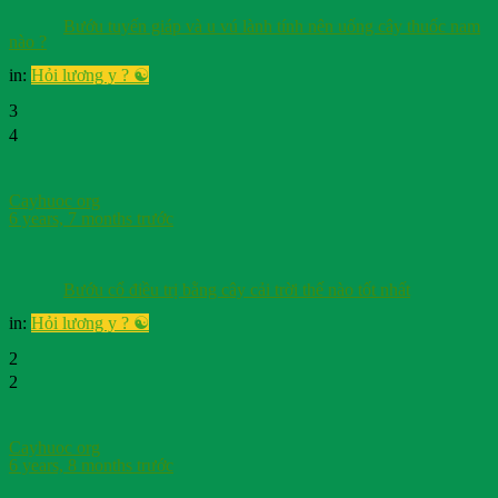
Bướu tuyến giáp và u vú lành tính nên uống cây thuốc nam
nào ?
in:
Hỏi lương y ? ☯️
3
4
Cayhuoc org
6 years, 7 months trước
Bướu cổ điều trị bằng cây cải trời thế nào tốt nhất
in:
Hỏi lương y ? ☯️
2
2
Cayhuoc org
6 years, 8 months trước