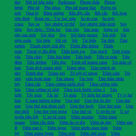
đay
Nứt kẽ hậu môn
Parkinson
Phong thấp
Phòng
bệnh
Phù nề
Phụ khoa
Phụ nữ mang thai
Polyp túi
mật
Quai bị
Răng miệng
Rắn độc cắn
Rết cắn
Rối loạn
tiền đình
Rụng tóc - Tóc bạc sớm
Sa dạ con
Sa trực
tràng
Say xe
Suy nhược cơ thể
Suy nhược thần kinh
Suy
thận
Suy thận - Thận hư
Sán chó
Sán máu
Sưng vú
Sản
phụ sau sinh
Sảy thai
Sẹo
Sỏi bàng quang
Sỏi mật
Sỏi
niệu quản
Sỏi thận
Sốt rét
Sởi
Tai biến
Tai điếc
Thai
nghén
Thanh nhiệt giải độc
Thiên đầu thống
Thiếu
máu
Thoát vị đĩa đệm
Thần kinh tọa
Tim mạch
Tinh trùng
yếu
Tiêu chảy
Tiêu hóa kém
Tiểu buốt
Tiểu ra máu
Tiểu
đêm
Tiểu đường
Tiểu đục
Trinh nữ hoàng cung
Trà giảo cổ
lam
Tràn dịch màng phổi
Tràng nhạc
Trào ngược dạ
dày
Tránh thai
Trúng gió
Trĩ nội trĩ ngoại
Trầm cảm
Trẻ
nhỏ
tuần hoàn máu
Tàn nhang
Táo bón
Tâm thần phân
liệt
Tăng cân
Tăng cường miễn dịch
Tăng cường tiêu
hóa
Tăng cường trí nhớ
Tăng kích thước vòng 1
Tưa
lưỡi
Tẩy giun
Tắc kè
Tụ máu
Tỳ thận hư nhược
Tỳ vị hư
hàn
U nang buồng trứng
Ung thư
Ung thư dạ dày
Ung thư
gan
Ung thư giai đoạn cuối
Ung thư hạch
Ung thư máu
Ung
thư phổi
Ung thư vòm họng
Ung thư vú
U tuyến vú
U xơ
tuyến tiền liệt
U xơ tử cung
Viêm amidan
Viêm bàng
quang
Viêm cầu thận
Viêm da cơ địa
Viêm dạ dày
Viêm gan
B
Viêm gan C
Viêm họng
Viêm khớp dạng thấp
Viêm
lợi
Viêm màng bụng
Viêm mũi
Viêm phế quản
Viêm