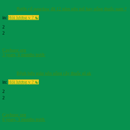
Bướu cổ pasedaw đã 12 năm nên mổ hay uống thuốc nam ?
in:
Hỏi lương y ? ☯️
2
2
Cayhuoc org
3 years, 6 months trước
Bệnh bứu giáp nên uống cây thuốc gì ak
in:
Hỏi lương y ? ☯️
2
2
Cayhuoc org
6 years, 3 months trước