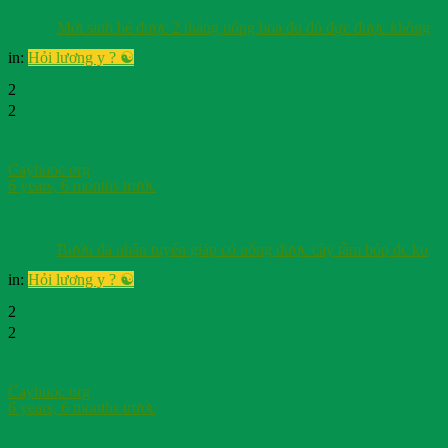
Mới sinh bé được 2 tháng uống hoa đu đủ đực được không
in:
Hỏi lương y ? ☯️
2
2
Cayhuoc org
6 years, 6 months trước
Bướu đa nhân tuyến giáp có uống được cây tầm bóp đc ko
in:
Hỏi lương y ? ☯️
2
2
Cayhuoc org
6 years, 6 months trước