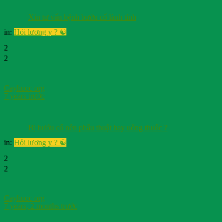
Xin tư vấn bệnh bướu cổ lành tính
in:
Hỏi lương y ? ☯️
2
2
Cayhuoc org
7 years trước
Bị bướu cổ nên phẫu thuật hay uống thuốc ?
in:
Hỏi lương y ? ☯️
2
2
Cayhuoc org
7 years, 2 months trước