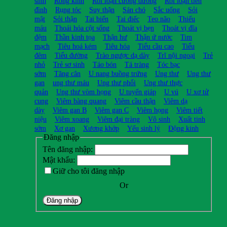
sinh
Rong kinh
Rối loạn cương dương
Rối loạn tiền
đình
Rụng tóc
Suy thận
Sán chó
Sắc uống
Sỏi
mật
Sỏi thận
Tai biến
Tai điếc
Teo não
Thiếu
máu
Thoái hóa cột sống
Thoát vị bẹn
Thoát vị đĩa
đệm
Thần kinh tọa
Thận hư
Thận ứ nước
Tim
mạch
Tiêu hoá kém
Tiêu hóa
Tiểu cầu cao
Tiểu
đêm
Tiểu đường
Trào ngược dạ dày
Trĩ nội ngoại
Trẻ
nhỏ
Trẻ sơ sinh
Táo bón
Tá tràng
Tóc bạc
sớm
Tăng cân
U nang buồng trứng
Ung thư
Ung thư
gan
ung thư máu
Ung thư phổi
Ung thư thực
quản
Ung thư vòm họng
U tuyến giáp
U vú
U xơ tử
cung
Viêm bàng quang
Viêm cầu thận
Viêm dạ
dày
Viêm gan B
Viêm gan C
Viêm họng
Viêm tiết
niệu
Viêm xoang
Viêm đại tràng
Vô sinh
Xuất tinh
sớm
Xơ gan
Xương khớp
Yếu sinh lý
Động kinh
Đăng nhập
Tên đăng nhập:
Mật khẩu:
Giữ cho tôi đăng nhập
Or
Đăng nhập