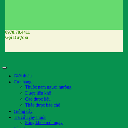
0978.78.4411
Gọi Dược sĩ
Giới thiệu
Cửa hàng
Thuốc nam người mường
Dược liệu khô
Cao dược liệu
Thảo dược bào chế
Giống cây
Tra cứu cây thuốc
Sống khỏe mỗi ngày