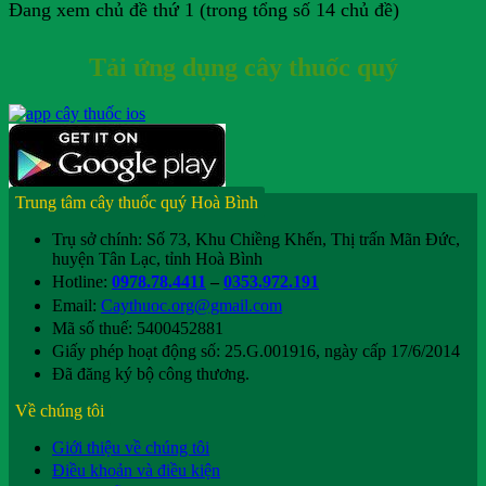
Đang xem chủ đề thứ 1 (trong tổng số 14 chủ đề)
Tải ứng dụng cây thuốc quý
Trung tâm cây thuốc quý Hoà Bình
Trụ sở chính: Số 73, Khu Chiềng Khến, Thị trấn Mãn Đức,
huyện Tân Lạc, tỉnh Hoà Bình
Hotline:
0978.78.4411
–
0353.972.191
Email:
Caythuoc.org@gmail.com
Mã số thuế: 5400452881
Giấy phép hoạt động số: 25.G.001916, ngày cấp 17/6/2014
Đã đăng ký bộ công thương.
Về chúng tôi
Giới thiệu về chúng tôi
Điều khoản và điều kiện