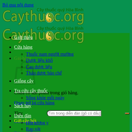
Bỏ qua nội dung
Giới thiệu
Cửa hàng
Thuốc nam người mường
Giỏ hàng
Dược liệu khô
Cao dược liệu
Thảo dược bào chế
Giống cây
Tra cứu cây thuốc
Chưa có sản phẩm trong giỏ hàng.
Sống khỏe mỗi ngày
Quay trở lại cửa hàng
Sách hay
Tìm:
Diễn đàn
Gửi câu hỏi
Hỏi lương y
Rao vặt