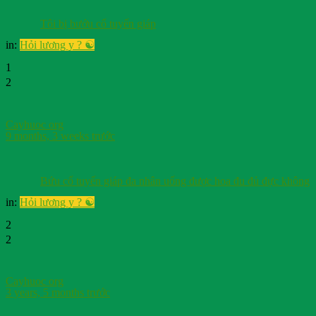
Tôi bị bướu cổ tuyến giáp
in:
Hỏi lương y ? ☯️
1
2
Cayhuoc org
9 months, 3 weeks trước
Bứu cổ tuyến giáp đa nhân uống được hoa đu đủ đực không
in:
Hỏi lương y ? ☯️
2
2
Cayhuoc org
3 years, 5 months trước