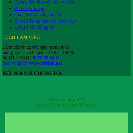
Hướng dẫn thao tác trên website
Bảo mật dữ liệu
Giá Cước và vận chuyển
Bản đồ Trung tâm cây thuốc quý
Liên hệ với chúng tôi
LỊCH LÀM VIỆC
Làm việc tất cả các ngày trong tuần
Sáng: 7h – 12h Chiều: 13h30 – 19h30
Số ĐT CSKH:
0978.78.44.11
Đơn vị tài trợ:
www.xexinh.net
KẾT NỐI VỚI CHÚNG TÔI
Bạn cần giúp đỡ?
Chúng tôi luôn sẵn sàng hỗ trợ bạn.