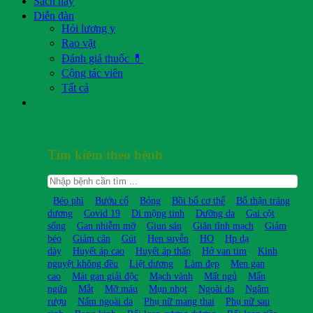
Sách hay
Diễn đàn
Hỏi lương y
Rao vặt
Đánh giá thuốc 💊
Cộng tác viên
Tất cả
Tìm kiếm theo bệnh
Béo phì
Bướu cổ
Bỏng
Bồi bổ cơ thể
Bổ thận tráng
dương
Covid 19
Di mộng tinh
Dưỡng da
Gai cột
sống
Gan nhiễm mỡ
Giun sán
Giãn tĩnh mạch
Giảm
béo
Giảm cân
Gút
Hen suyễn
HO
Hp dạ
dày
Huyết áp cao
Huyết áp thấp
Hở van tim
Kinh
nguyệt không đều
Liệt dương
Làm đẹp
Men gan
cao
Mát gan giải độc
Mạch vành
Mất ngủ
Mẩn
ngứa
Mắt
Mỡ máu
Mụn nhọt
Ngoài da
Ngâm
rượu
Nấm ngoài da
Phụ nữ mang thai
Phụ nữ sau