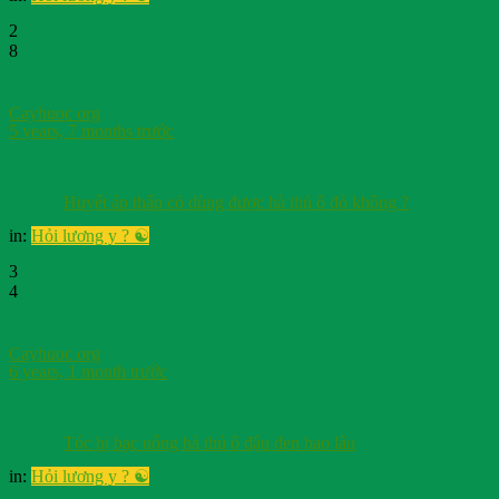
2
8
Cayhuoc org
5 years, 7 months trước
Huyết áp thấp có dùng được hà thủ ô đỏ không ?
in:
Hỏi lương y ? ☯️
3
4
Cayhuoc org
6 years, 1 month trước
Tóc bị bạc uống hà thủ ô đậu đen bao lâu
in:
Hỏi lương y ? ☯️