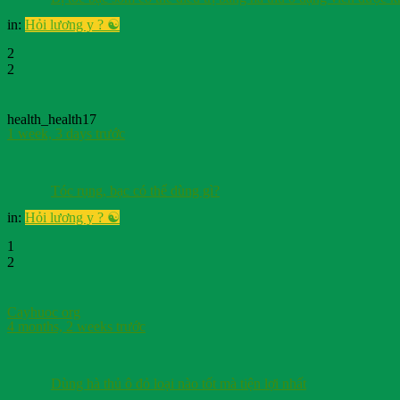
in:
Hỏi lương y ? ☯️
2
2
health_health17
1 week, 3 days trước
Tóc rụng, bạc có thể dùng gì?
in:
Hỏi lương y ? ☯️
1
2
Cayhuoc org
4 months, 2 weeks trước
Dùng hà thủ ô đỏ loại nào tốt mà tiện lợi nhất