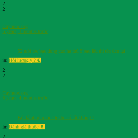
2
2
Cayhuoc org
6 years, 3 months trước
52 tuổi tóc bạc dùng cao hà thủ ô bao lâu thì tóc đen lại
in:
Hỏi lương y ? ☯️
2
2
Cayhuoc org
6 years, 4 months trước
Bột lá nhuộm tóc Ogatic có tốt không ?
in:
Đánh giá thuốc 💊
2