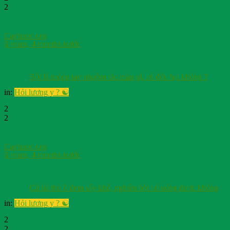
2
Cayhuoc org
6 years, 4 months trước
Bột lá móng tay nhuộm tóc màu gì, có độc hại không ?
in:
Hỏi lương y ? ☯️
2
2
Cayhuoc org
6 years, 4 months trước
Củ hà thủ ô đem sấy khô, nghiền bột có uống được không
in:
Hỏi lương y ? ☯️
2
2