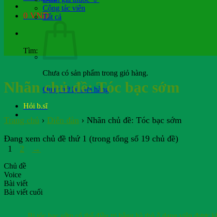
Cộng tác viên
0
VND
Tất cả
Tìm:
Chưa có sản phẩm trong giỏ hàng.
Nhãn chủ đề:
Tóc bạc sớm
Quay trở lại cửa hàng
Hỏi b.sĩ
Trang chủ
›
Diễn đàn
›
Nhãn chủ đề: Tóc bạc sớm
Đang xem chủ đề thứ 1 (trong tổng số 19 chủ đề)
1
2
→
Chủ đề
Voice
Bài viết
Bài viết cuối
Bị tóc bạc sớm có thể điều trị bằng hà thủ ô dạng viên được 