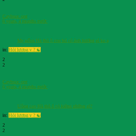
Cayhuoc org
6 years, 4 months trước
Mẹ uống Hà thủ ô con bú có ảnh hưởng gì ko ạ
in:
Hỏi lương y ? ☯️
2
2
Cayhuoc org
6 years, 4 months trước
Uống cao Hà thủ ô có kiêng những gì?
in:
Hỏi lương y ? ☯️
2
2