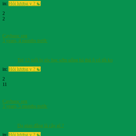
in:
Hỏi lương y ? ☯️
2
2
Cayhuoc org
3 years, 4 months trước
Trẻ 12 tuổi bị tóc bạc sớm uống hà thủ ô có tốt ko
in:
Hỏi lương y ? ☯️
2
11
Cayhuoc org
3 years, 5 months trước
Dạ giao đằng là cây gì ?
in:
Hỏi lương y ? ☯️