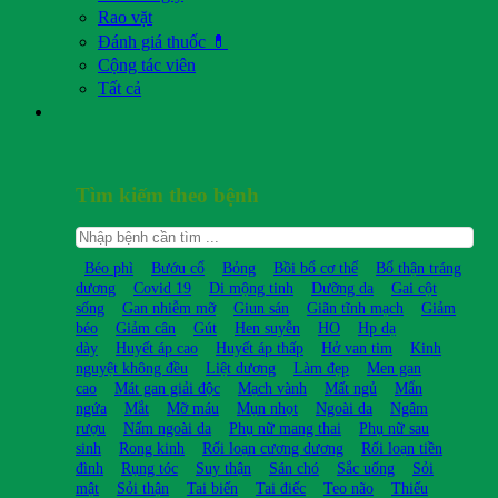
Rao vặt
Đánh giá thuốc 💊
Cộng tác viên
Tất cả
Tìm kiếm theo bệnh
Béo phì
Bướu cổ
Bỏng
Bồi bổ cơ thể
Bổ thận tráng
dương
Covid 19
Di mộng tinh
Dưỡng da
Gai cột
sống
Gan nhiễm mỡ
Giun sán
Giãn tĩnh mạch
Giảm
béo
Giảm cân
Gút
Hen suyễn
HO
Hp dạ
dày
Huyết áp cao
Huyết áp thấp
Hở van tim
Kinh
nguyệt không đều
Liệt dương
Làm đẹp
Men gan
cao
Mát gan giải độc
Mạch vành
Mất ngủ
Mẩn
ngứa
Mắt
Mỡ máu
Mụn nhọt
Ngoài da
Ngâm
rượu
Nấm ngoài da
Phụ nữ mang thai
Phụ nữ sau
sinh
Rong kinh
Rối loạn cương dương
Rối loạn tiền
đình
Rụng tóc
Suy thận
Sán chó
Sắc uống
Sỏi
mật
Sỏi thận
Tai biến
Tai điếc
Teo não
Thiếu