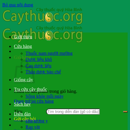
Bỏ qua nội dung
Giới thiệu
Cửa hàng
Thuốc nam người mường
Giỏ hàng
Dược liệu khô
Cao dược liệu
Thảo dược bào chế
Giống cây
Tra cứu cây thuốc
Chưa có sản phẩm trong giỏ hàng.
Sống khỏe mỗi ngày
Quay trở lại cửa hàng
Sách hay
Tìm:
Diễn đàn
Gửi câu hỏi
Hỏi lương y
Rao vặt