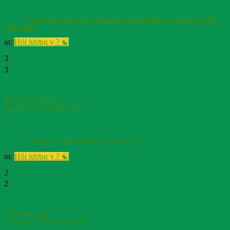
Cây thuốc nào giúp giảm huyết áp nhanh, an toàn và hiệu
quả nhất ?
in:
Hỏi lương y ? ☯️
3
3
thuongnguyen03
8 years, 11 months trước
Dùng hoa hòe khô để hạ huyết áp
in:
Hỏi lương y ? ☯️
2
2
Cayhuoc org
10 years, 2 months trước