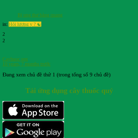
Bị ung thư bàng quang
in:
Hỏi lương y ? ☯️
2
2
Cayhuoc org
10 years, 7 months trước
Đang xem chủ đề thứ 1 (trong tổng số 9 chủ đề)
Tải ứng dụng cây thuốc quý