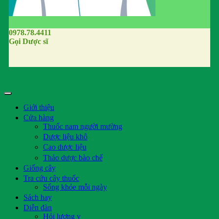
0978.78.4411
Gọi Dược sĩ
Giới thiệu
Cửa hàng
Thuốc nam người mường
Dược liệu khô
Cao dược liệu
Thảo dược bào chế
Giống cây
Tra cứu cây thuốc
Sống khỏe mỗi ngày
Sách hay
Diễn đàn
Hỏi lương y