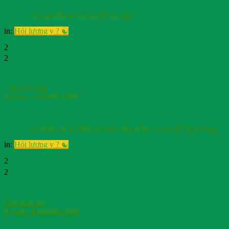
Cây gì điều trị cao huyết áp vậy ạ
in:
Hỏi lương y ? ☯️
2
2
Cayhuoc org
6 years, 3 months trước
Củ bình vôi có điều trị khỏi hẳn bệnh cao huyết áp không
in:
Hỏi lương y ? ☯️
2
2
Cayhuoc org
6 years, 4 months trước