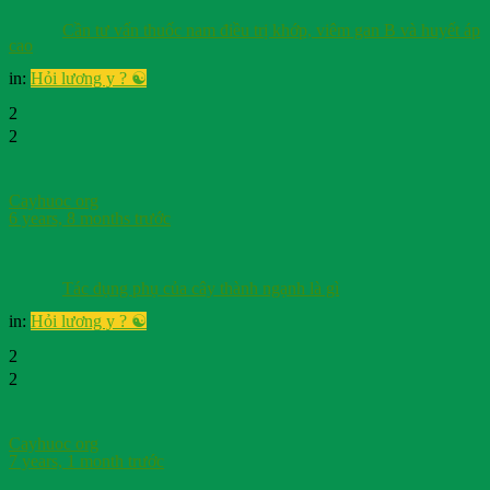
Cần tư vấn thuốc nam điều trị khớp, viêm gan B và huyết áp
cao
in:
Hỏi lương y ? ☯️
2
2
Cayhuoc org
6 years, 8 months trước
Tác dụng phụ của cây thành ngạnh là gì
in:
Hỏi lương y ? ☯️
2
2
Cayhuoc org
7 years, 1 month trước