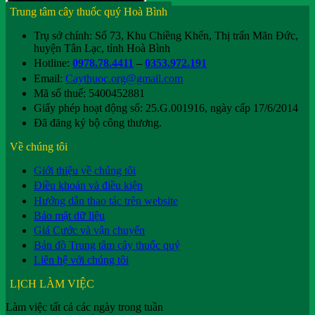
Trung tâm cây thuốc quý Hoà Bình
Trụ sở chính: Số 73, Khu Chiềng Khến, Thị trấn Mãn Đức,
huyện Tân Lạc, tỉnh Hoà Bình
Hotline:
0978.78.4411
–
0353.972.191
Email:
Caythuoc.org@gmail.com
Mã số thuế: 5400452881
Giấy phép hoạt động số: 25.G.001916, ngày cấp 17/6/2014
Đã đăng ký bộ công thương.
Về chúng tôi
Giới thiệu về chúng tôi
Điều khoản và điều kiện
Hướng dẫn thao tác trên website
Bảo mật dữ liệu
Giá Cước và vận chuyển
Bản đồ Trung tâm cây thuốc quý
Liên hệ với chúng tôi
LỊCH LÀM VIỆC
Làm việc tất cả các ngày trong tuần