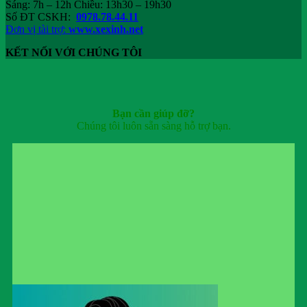
Sáng: 7h – 12h Chiều: 13h30 – 19h30
Số ĐT CSKH:
0978.78.44.11
Đơn vị tài trợ:
www.xexinh.net
KẾT NỐI VỚI CHÚNG TÔI
Bạn cần giúp đỡ?
Chúng tôi luôn sẵn sàng hỗ trợ bạn.