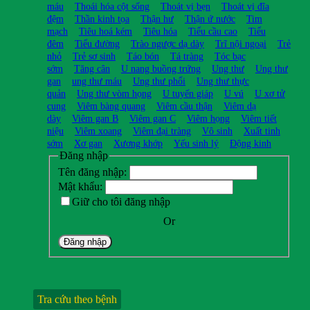
máu
Thoái hóa cột sống
Thoát vị bẹn
Thoát vị đĩa
đệm
Thần kinh tọa
Thận hư
Thận ứ nước
Tim
mạch
Tiêu hoá kém
Tiêu hóa
Tiểu cầu cao
Tiểu
đêm
Tiểu đường
Trào ngược dạ dày
Trĩ nội ngoại
Trẻ
nhỏ
Trẻ sơ sinh
Táo bón
Tá tràng
Tóc bạc
sớm
Tăng cân
U nang buồng trứng
Ung thư
Ung thư
gan
ung thư máu
Ung thư phổi
Ung thư thực
quản
Ung thư vòm họng
U tuyến giáp
U vú
U xơ tử
cung
Viêm bàng quang
Viêm cầu thận
Viêm dạ
dày
Viêm gan B
Viêm gan C
Viêm họng
Viêm tiết
niệu
Viêm xoang
Viêm đại tràng
Vô sinh
Xuất tinh
sớm
Xơ gan
Xương khớp
Yếu sinh lý
Động kinh
Đăng nhập
Tên đăng nhập:
Mật khẩu:
Giữ cho tôi đăng nhập
Or
Đăng nhập
Tra cứu theo bệnh