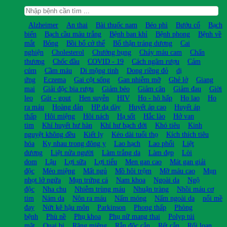
Alzheimer
An thai
Bài thuốc nam
Béo phì
Bướu cổ
Bạch
biến
Bạch cầu máu trắng
Bệnh ban khỉ
Bệnh phong
Bệnh về
mắt
Bỏng
Bồi bổ cở thể
Bổ thận tráng dương
Cai
nghiện
Cholesterol
Chướng bụng
Chảy máu cam
Chấn
thương
Chốc đầu
COVID - 19
Cách ngâm rượu
Cảm
cúm
Cầm máu
Di mộng tinh
Dong riềng đỏ
dị
ứng
Eczema
Gai cột sống
Gan nhiễm mỡ
Ghẻ lở
Giang
mai
Giải độc bia rượu
Giảm béo
Giảm cân
Giảm đau
Giời
leo
Gút - gout
Hen suyễn
HIV
Ho - hô hấp
Ho lao
Ho
ra máu
Hoàng đản
HP dạ dày
Huyết áp cao
Huyết áp
thấp
Hôi miệng
Hôi nách
Hạ sốt
Hắc lào
Hở van
tim
Khí huyết hư hàn
Khí hư bạch đới
Khó tiêu
Kinh
nguyệt không đều
Kiết lỵ
Kéo dài tuổi thọ
Kích thích tiêu
hóa
Kỵ nhau trong đông y
Lao hạch
Lao phổi
Liệt
dương
Liệt nửa người
Làm trắng da
Làm đẹp
Lòi
dom
Lậu
Lợi sữa
Lợi tiểu
Men gan cao
Mát gan giải
độc
Méo miệng
Mất ngủ
Mồ hôi trộm
Mỡ máu cao
Mụn
nhọt lở ngứa
Mụn trứng cá
Nam khoa
Ngoài da
Ngộ
độc
Nha chu
Nhiễm trùng máu
Nhuận tràng
Nhồi máu cơ
tim
Nám da
Nôn ra máu
Nấm móng
Nấm ngoài da
nổi mề
đay
Nứt kẽ hậu môn
Parkinson
Phong thấp
Phòng
bệnh
Phù nề
Phụ khoa
Phụ nữ mang thai
Polyp túi
mật
Quai bị
Răng miệng
Rắn độc cắn
Rết cắn
Rối loạn