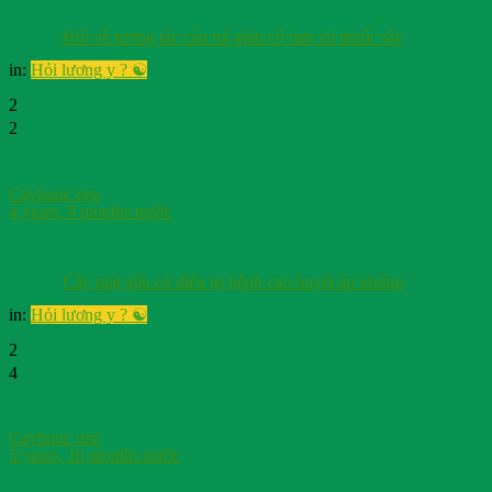
Hỏi về tương tác của trà giảo cổ lam và thuốc tây
in:
Hỏi lương y ? ☯️
2
2
Cayhuoc org
4 years, 9 months trước
Cây mật gấu có điều trị bệnh cao huyết áp không
in:
Hỏi lương y ? ☯️
2
4
Cayhuoc org
5 years, 10 months trước