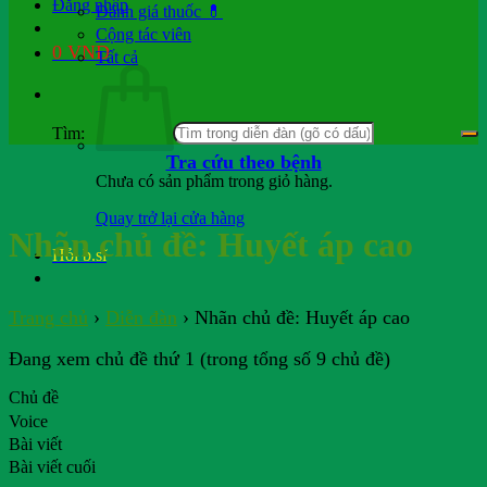
Đăng nhập
Đánh giá thuốc 💊
Cộng tác viên
0
VND
Tất cả
Tìm:
Tra cứu theo bệnh
Chưa có sản phẩm trong giỏ hàng.
Quay trở lại cửa hàng
Nhãn chủ đề:
Huyết áp cao
Hỏi b.sĩ
Trang chủ
›
Diễn đàn
›
Nhãn chủ đề: Huyết áp cao
Đang xem chủ đề thứ 1 (trong tổng số 9 chủ đề)
Chủ đề
Voice
Bài viết
Bài viết cuối