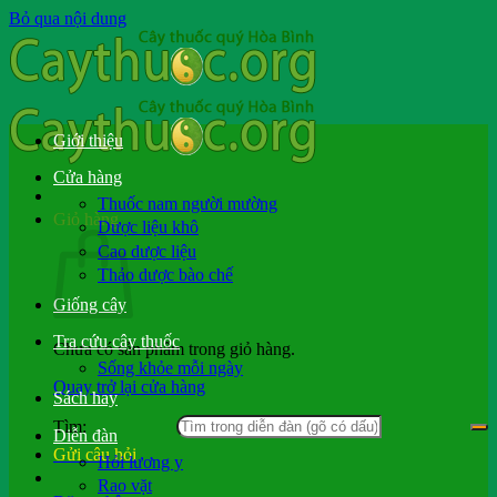
Bỏ qua nội dung
Giới thiệu
Cửa hàng
Thuốc nam người mường
Giỏ hàng
Dược liệu khô
Cao dược liệu
Thảo dược bào chế
Giống cây
Tra cứu cây thuốc
Chưa có sản phẩm trong giỏ hàng.
Sống khỏe mỗi ngày
Quay trở lại cửa hàng
Sách hay
Tìm:
Diễn đàn
Gửi câu hỏi
Hỏi lương y
Rao vặt