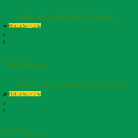
Sau khi sinh bao lâu thì uống được cây rau mương
in:
Hỏi lương y ? ☯️
2
2
Cayhuoc org
5 years, 2 months trước
Sốc phản vệ cấp độ hai có uống được cây rau mương ko
in:
Hỏi lương y ? ☯️
2
2
Cayhuoc org
5 years, 2 months trước