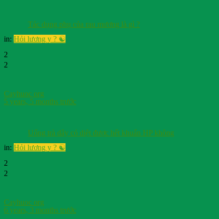
Tác dụng phụ của rau mương là gì ?
in:
Hỏi lương y ? ☯️
2
2
Cayhuoc org
5 years, 5 months trước
Uống trà dây có diệt được hết khuẩn HP không
in:
Hỏi lương y ? ☯️
2
2
Cayhuoc org
6 years, 3 months trước