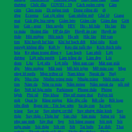
thương
Chốc đầu
COVID - 19
Cách ngâm rượu
Cảm
cúm
Cầm máu
Di mộng tinh
Dong riềng đỏ
dị
ứng
Eczema
Gai cột sống
Gan nhiễm mỡ
Ghẻ lở
Giang
mai
Giải độc bia rượu
Giảm béo
Giảm cân
Giảm đau
Giời
leo
Gút - gout
Hen suyễn
HIV
Ho - hô hấp
Ho lao
Ho
ra máu
Hoàng đản
HP dạ dày
Huyết áp cao
Huyết áp
thấp
Hôi miệng
Hôi nách
Hạ sốt
Hắc lào
Hở van
tim
Khí huyết hư hàn
Khí hư bạch đới
Khó tiêu
Kinh
nguyệt không đều
Kiết lỵ
Kéo dài tuổi thọ
Kích thích tiêu
hóa
Kỵ nhau trong đông y
Lao hạch
Lao phổi
Liệt
dương
Liệt nửa người
Làm trắng da
Làm đẹp
Lòi
dom
Lậu
Lợi sữa
Lợi tiểu
Men gan cao
Mát gan giải
độc
Méo miệng
Mất ngủ
Mồ hôi trộm
Mỡ máu cao
Mụn
nhọt lở ngứa
Mụn trứng cá
Nam khoa
Ngoài da
Ngộ
độc
Nha chu
Nhiễm trùng máu
Nhuận tràng
Nhồi máu cơ
tim
Nám da
Nôn ra máu
Nấm móng
Nấm ngoài da
nổi mề
đay
Nứt kẽ hậu môn
Parkinson
Phong thấp
Phòng
bệnh
Phù nề
Phụ khoa
Phụ nữ mang thai
Polyp túi
mật
Quai bị
Răng miệng
Rắn độc cắn
Rết cắn
Rối loạn
tiền đình
Rụng tóc - Tóc bạc sớm
Sa dạ con
Sa trực
tràng
Say xe
Suy nhược cơ thể
Suy nhược thần kinh
Suy
thận
Suy thận - Thận hư
Sán chó
Sán máu
Sưng vú
Sản
phụ sau sinh
Sảy thai
Sẹo
Sỏi bàng quang
Sỏi mật
Sỏi
niệu quản
Sỏi thận
Sốt rét
Sởi
Tai biến
Tai điếc
Thai
nghén
Thanh nhiệt giải độc
Thiên đầu thống
Thiếu