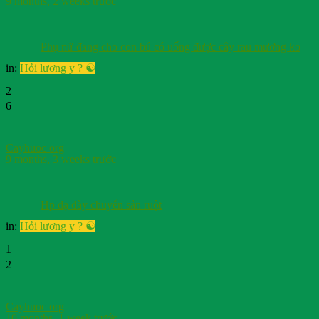
9 months, 2 weeks trước
Phụ nữ đang cho con bú có uống được cây rau mương ko
in:
Hỏi lương y ? ☯️
2
6
Cayhuoc org
9 months, 3 weeks trước
Hp dạ dày chuyển sản ruột
in:
Hỏi lương y ? ☯️
1
2
Cayhuoc org
10 months, 1 week trước