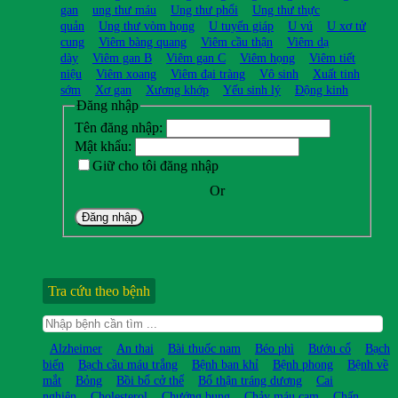
gan
ung thư máu
Ung thư phổi
Ung thư thực
quản
Ung thư vòm họng
U tuyến giáp
U vú
U xơ tử
cung
Viêm bàng quang
Viêm cầu thận
Viêm dạ
dày
Viêm gan B
Viêm gan C
Viêm họng
Viêm tiết
niệu
Viêm xoang
Viêm đại tràng
Vô sinh
Xuất tinh
sớm
Xơ gan
Xương khớp
Yếu sinh lý
Động kinh
Đăng nhập
Tên đăng nhập:
Mật khẩu:
Giữ cho tôi đăng nhập
Or
Đăng nhập
Tra cứu theo bệnh
Alzheimer
An thai
Bài thuốc nam
Béo phì
Bướu cổ
Bạch
biến
Bạch cầu máu trắng
Bệnh ban khỉ
Bệnh phong
Bệnh về
mắt
Bỏng
Bồi bổ cở thể
Bổ thận tráng dương
Cai
nghiện
Cholesterol
Chướng bụng
Chảy máu cam
Chấn