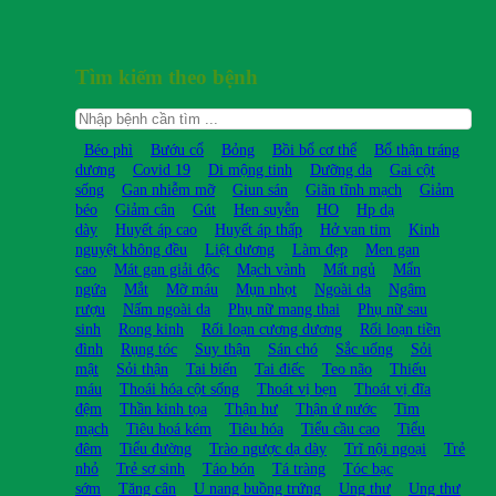
Tìm kiếm theo bệnh
Béo phì
Bướu cổ
Bỏng
Bồi bổ cơ thể
Bổ thận tráng
dương
Covid 19
Di mộng tinh
Dưỡng da
Gai cột
sống
Gan nhiễm mỡ
Giun sán
Giãn tĩnh mạch
Giảm
béo
Giảm cân
Gút
Hen suyễn
HO
Hp dạ
dày
Huyết áp cao
Huyết áp thấp
Hở van tim
Kinh
nguyệt không đều
Liệt dương
Làm đẹp
Men gan
cao
Mát gan giải độc
Mạch vành
Mất ngủ
Mẩn
ngứa
Mắt
Mỡ máu
Mụn nhọt
Ngoài da
Ngâm
rượu
Nấm ngoài da
Phụ nữ mang thai
Phụ nữ sau
sinh
Rong kinh
Rối loạn cương dương
Rối loạn tiền
đình
Rụng tóc
Suy thận
Sán chó
Sắc uống
Sỏi
mật
Sỏi thận
Tai biến
Tai điếc
Teo não
Thiếu
máu
Thoái hóa cột sống
Thoát vị bẹn
Thoát vị đĩa
đệm
Thần kinh tọa
Thận hư
Thận ứ nước
Tim
mạch
Tiêu hoá kém
Tiêu hóa
Tiểu cầu cao
Tiểu
đêm
Tiểu đường
Trào ngược dạ dày
Trĩ nội ngoại
Trẻ
nhỏ
Trẻ sơ sinh
Táo bón
Tá tràng
Tóc bạc
sớm
Tăng cân
U nang buồng trứng
Ung thư
Ung thư