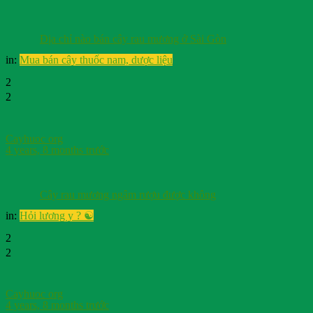
Địa chỉ nào bán cây rau mương ở Sài Gòn
in:
Mua bán cây thuốc nam, dược liệu
2
2
Cayhuoc org
4 years, 8 months trước
Cây rau mương ngâm rượu được không
in:
Hỏi lương y ? ☯️
2
2
Cayhuoc org
4 years, 8 months trước