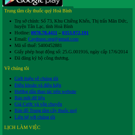
Trung tâm cây thuốc quý Hoà Bình
Trụ sở chính: Số 73, Khu Chiềng Khến, Thị trấn Mãn Đức,
huyện Tân Lạc, tỉnh Hoà Bình
Hotline:
0978.78.4411
–
0353.972.191
Email:
Caythuoc.org@gmail.com
Mã số thuế: 5400452881
Giấy phép hoạt động số: 25.G.001916, ngày cấp 17/6/2014
Đã đăng ký bộ công thương.
Về chúng tôi
Giới thiệu về chúng tôi
Điều khoản và điều kiện
Hướng dẫn thao tác trên website
Bảo mật dữ liệu
Giá Cước và vận chuyển
Bản đồ Trung tâm cây thuốc quý
Liên hệ với chúng tôi
LỊCH LÀM VIỆC