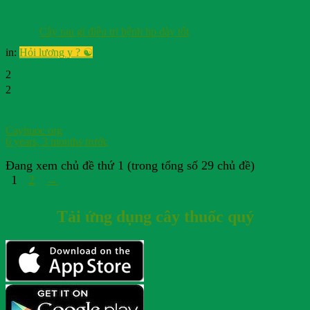
Cây rau gì điều trị bệnh hp dày tốt
in:
Hỏi lương y ? ☯️
2
2
Cayhuoc org
6 years, 3 months trước
Đang xem chủ đề thứ 1 (trong tổng số 29 chủ đề)
1
2
→
Tải ứng dụng cây thuốc quý