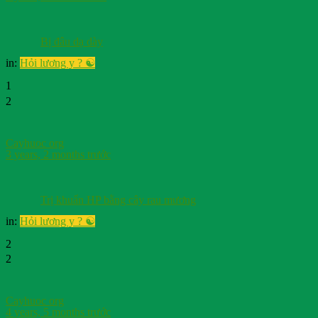
Bị đâu dạ dày
in:
Hỏi lương y ? ☯️
1
2
Cayhuoc org
3 years, 2 months trước
Trị khuẩn HP bằng cây rau mương
in:
Hỏi lương y ? ☯️
2
2
Cayhuoc org
4 years, 5 months trước