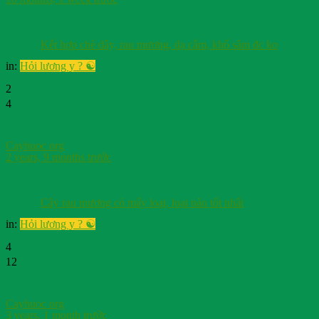
Kết hợp chè dây, rau mương, dạ cẩm, khổ sâm đc ko
in:
Hỏi lương y ? ☯️
2
4
Cayhuoc org
2 years, 9 months trước
Cây rau mương có mấy loại, loại nào tốt nhất
in:
Hỏi lương y ? ☯️
4
12
Cayhuoc org
3 years, 1 month trước