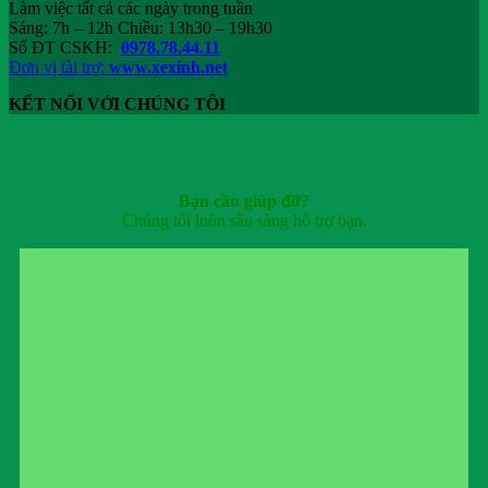
Làm việc tất cả các ngày trong tuần
Sáng: 7h – 12h Chiều: 13h30 – 19h30
Số ĐT CSKH:
0978.78.44.11
Đơn vị tài trợ:
www.xexinh.net
KẾT NỐI VỚI CHÚNG TÔI
Bạn cần giúp đỡ?
Chúng tôi luôn sẵn sàng hỗ trợ bạn.