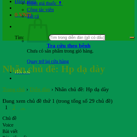
Đăng nhập
Đánh giá thuốc 💊
Cộng tác viên
0
VND
Tất cả
Tìm:
Tra cứu theo bệnh
Chưa có sản phẩm trong giỏ hàng.
Quay trở lại cửa hàng
Nhãn chủ đề:
Hp dạ dày
Hỏi b.sĩ
Trang chủ
›
Diễn đàn
›
Nhãn chủ đề: Hp dạ dày
Đang xem chủ đề thứ 1 (trong tổng số 29 chủ đề)
1
2
→
Chủ đề
Voice
Bài viết