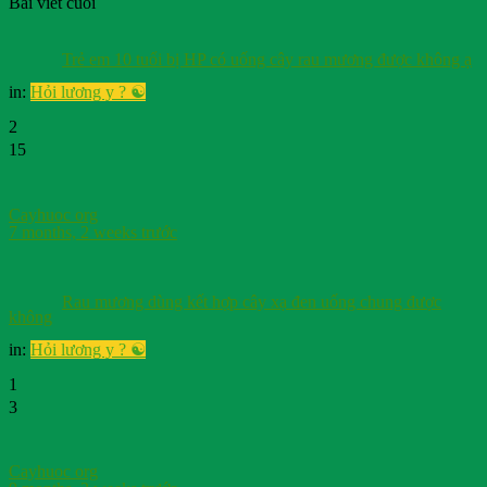
Bài viết cuối
Trẻ em 10 tuổi bị HP có uống cây rau mương được không ạ
in:
Hỏi lương y ? ☯️
2
15
Cayhuoc org
7 months, 2 weeks trước
Rau mương dùng kết hợp cây xạ đen uống chung được
không
in:
Hỏi lương y ? ☯️
1
3
Cayhuoc org