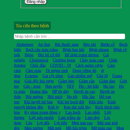
Đăng nhập
Tra cứu theo bệnh
Alzheimer
An thai
Bài thuốc nam
Béo phì
Bướu cổ
Bạch
biến
Bạch cầu máu trắng
Bệnh ban khỉ
Bệnh phong
Bệnh về
mắt
Bỏng
Bồi bổ cở thể
Bổ thận tráng dương
Cai
nghiện
Cholesterol
Chướng bụng
Chảy máu cam
Chấn
thương
Chốc đầu
COVID - 19
Cách ngâm rượu
Cảm
cúm
Cầm máu
Di mộng tinh
Dong riềng đỏ
dị
ứng
Eczema
Gai cột sống
Gan nhiễm mỡ
Ghẻ lở
Giang
mai
Giải độc bia rượu
Giảm béo
Giảm cân
Giảm đau
Giời
leo
Gút - gout
Hen suyễn
HIV
Ho - hô hấp
Ho lao
Ho
ra máu
Hoàng đản
HP dạ dày
Huyết áp cao
Huyết áp
thấp
Hôi miệng
Hôi nách
Hạ sốt
Hắc lào
Hở van
tim
Khí huyết hư hàn
Khí hư bạch đới
Khó tiêu
Kinh
nguyệt không đều
Kiết lỵ
Kéo dài tuổi thọ
Kích thích tiêu
hóa
Kỵ nhau trong đông y
Lao hạch
Lao phổi
Liệt
dương
Liệt nửa người
Làm trắng da
Làm đẹp
Lòi
dom
Lậu
Lợi sữa
Lợi tiểu
Men gan cao
Mát gan giải
độc
Méo miệng
Mất ngủ
Mồ hôi trộm
Mỡ máu cao
Mụn