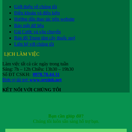
Giới thiệu về chúng tôi
Điều khoản và điều kiện
Hướng dẫn thao tác trên website
Bảo mật dữ liệu
Giá Cước và vận chuyển
Bản đồ Trung tâm cây thuốc quý
Liên hệ với chúng tôi
LỊCH LÀM VIỆC
Làm việc tất cả các ngày trong tuần
Sáng: 7h – 12h Chiều: 13h30 – 19h30
Số ĐT CSKH:
0978.78.44.11
Đơn vị tài trợ:
www.xexinh.net
KẾT NỐI VỚI CHÚNG TÔI
Bạn cần giúp đỡ?
Chúng tôi luôn sẵn sàng hỗ trợ bạn.