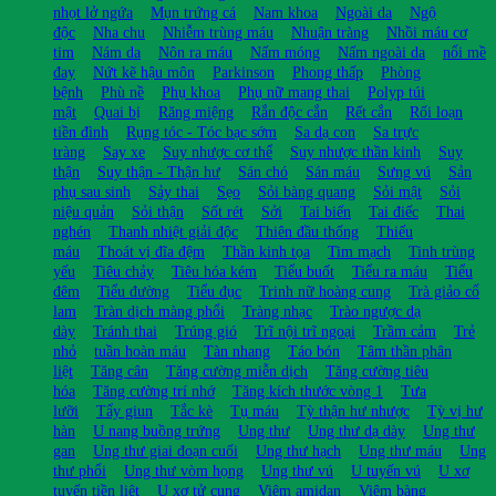
nhọt lở ngứa
Mụn trứng cá
Nam khoa
Ngoài da
Ngộ
độc
Nha chu
Nhiễm trùng máu
Nhuận tràng
Nhồi máu cơ
tim
Nám da
Nôn ra máu
Nấm móng
Nấm ngoài da
nổi mề
đay
Nứt kẽ hậu môn
Parkinson
Phong thấp
Phòng
bệnh
Phù nề
Phụ khoa
Phụ nữ mang thai
Polyp túi
mật
Quai bị
Răng miệng
Rắn độc cắn
Rết cắn
Rối loạn
tiền đình
Rụng tóc - Tóc bạc sớm
Sa dạ con
Sa trực
tràng
Say xe
Suy nhược cơ thể
Suy nhược thần kinh
Suy
thận
Suy thận - Thận hư
Sán chó
Sán máu
Sưng vú
Sản
phụ sau sinh
Sảy thai
Sẹo
Sỏi bàng quang
Sỏi mật
Sỏi
niệu quản
Sỏi thận
Sốt rét
Sởi
Tai biến
Tai điếc
Thai
nghén
Thanh nhiệt giải độc
Thiên đầu thống
Thiếu
máu
Thoát vị đĩa đệm
Thần kinh tọa
Tim mạch
Tinh trùng
yếu
Tiêu chảy
Tiêu hóa kém
Tiểu buốt
Tiểu ra máu
Tiểu
đêm
Tiểu đường
Tiểu đục
Trinh nữ hoàng cung
Trà giảo cổ
lam
Tràn dịch màng phổi
Tràng nhạc
Trào ngược dạ
dày
Tránh thai
Trúng gió
Trĩ nội trĩ ngoại
Trầm cảm
Trẻ
nhỏ
tuần hoàn máu
Tàn nhang
Táo bón
Tâm thần phân
liệt
Tăng cân
Tăng cường miễn dịch
Tăng cường tiêu
hóa
Tăng cường trí nhớ
Tăng kích thước vòng 1
Tưa
lưỡi
Tẩy giun
Tắc kè
Tụ máu
Tỳ thận hư nhược
Tỳ vị hư
hàn
U nang buồng trứng
Ung thư
Ung thư dạ dày
Ung thư
gan
Ung thư giai đoạn cuối
Ung thư hạch
Ung thư máu
Ung
thư phổi
Ung thư vòm họng
Ung thư vú
U tuyến vú
U xơ
tuyến tiền liệt
U xơ tử cung
Viêm amidan
Viêm bàng