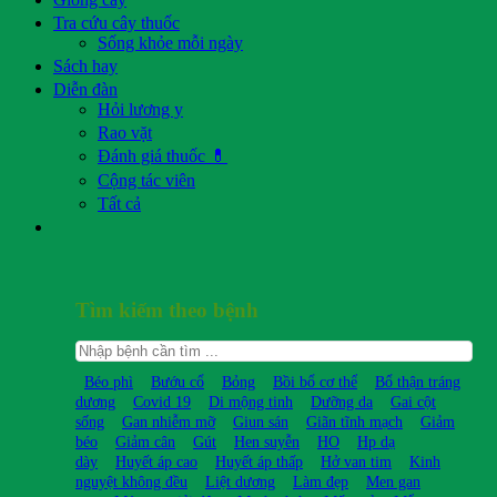
Tra cứu cây thuốc
Sống khỏe mỗi ngày
Sách hay
Diễn đàn
Hỏi lương y
Rao vặt
Đánh giá thuốc 💊
Cộng tác viên
Tất cả
Tìm kiếm theo bệnh
Béo phì
Bướu cổ
Bỏng
Bồi bổ cơ thể
Bổ thận tráng
dương
Covid 19
Di mộng tinh
Dưỡng da
Gai cột
sống
Gan nhiễm mỡ
Giun sán
Giãn tĩnh mạch
Giảm
béo
Giảm cân
Gút
Hen suyễn
HO
Hp dạ
dày
Huyết áp cao
Huyết áp thấp
Hở van tim
Kinh
nguyệt không đều
Liệt dương
Làm đẹp
Men gan