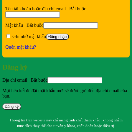
Tên tài khoản hoặc địa chỉ email
Bắt buộc
Mật khẩu
Bắt buộc
Ghi nhớ mật khẩu
Đăng nhập
Quên mật khẩu?
Đăng ký
Địa chỉ email
Bắt buộc
Một liên kết để đặt mật khẩu mới sẽ được gửi đến địa chỉ email của
bạn.
Đăng ký
Thông tin trên website này chỉ mang tính chất tham khảo; không nhằm
mục đích thay thế cho tư vấn y khoa, chẩn đoán hoặc điều trị.