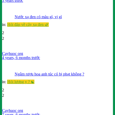
3 years trước
Nước xạ đen có màu gì, vị gì
in:
Hỏi đáp về cây xạ đen 🌿
2
2
Cayhuoc org
4 years, 6 months trước
Ngâm rượu hoa anh túc có bị phạt không ?
in:
Hỏi lương y ? ☯️
2
2
Cayhuoc org
7 years, 6 months trước