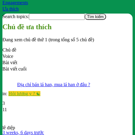
Engagements
Ưa thích
Search topics:
Chủ đề ưa thích
Đang xem chủ đề thứ 1 (trong tổng số 5 chủ đề)
Chủ đề
Voice
Bài viết
Bài viết cuối
Địa chỉ bán lá han, mua lá han ở đâu ?
in:
Hỏi lương y ? ☯️
3
11
lê diệp
3 weeks, 6 days trước