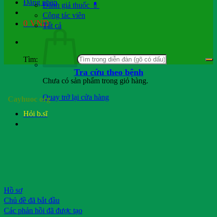
Đăng nhập
Đánh giá thuốc 💊
Cộng tác viên
0
VND
Tất cả
Tìm:
Tra cứu theo bệnh
Chưa có sản phẩm trong giỏ hàng.
Quay trở lại cửa hàng
Cayhuoc org
Hỏi b.sĩ
Hồ sơ
Chủ đề đã bắt đầu
Các phản hồi đã được tạo