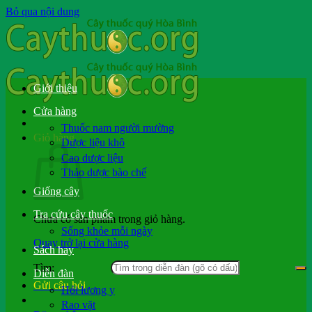
Bỏ qua nội dung
Giới thiệu
Cửa hàng
Thuốc nam người mường
Giỏ hàng
Dược liệu khô
Cao dược liệu
Thảo dược bào chế
Giống cây
Tra cứu cây thuốc
Chưa có sản phẩm trong giỏ hàng.
Sống khỏe mỗi ngày
Quay trở lại cửa hàng
Sách hay
Tìm:
Diễn đàn
Gửi câu hỏi
Hỏi lương y
Rao vặt