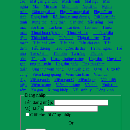
cao
Mát gan giải độc
Mạch vành
Mất ngủ
Mẩn
ngứa
Mắt
Mỡ máu
Mụn nhọt
Ngoài da
Ngâm
rượu
Nấm ngoài da
Phụ nữ mang thai
Phụ nữ sau
sinh
Rong kinh
Rối loạn cương dương
Rối loạn tiền
đình
Rụng tóc
Suy thận
Sán chó
Sắc uống
Sỏi
mật
Sỏi thận
Tai biến
Tai điếc
Teo não
Thiếu
máu
Thoái hóa cột sống
Thoát vị bẹn
Thoát vị đĩa
đệm
Thần kinh tọa
Thận hư
Thận ứ nước
Tim
mạch
Tiêu hoá kém
Tiêu hóa
Tiểu cầu cao
Tiểu
đêm
Tiểu đường
Trào ngược dạ dày
Trĩ nội ngoại
Trẻ
nhỏ
Trẻ sơ sinh
Táo bón
Tá tràng
Tóc bạc
sớm
Tăng cân
U nang buồng trứng
Ung thư
Ung thư
gan
ung thư máu
Ung thư phổi
Ung thư thực
quản
Ung thư vòm họng
U tuyến giáp
U vú
U xơ tử
cung
Viêm bàng quang
Viêm cầu thận
Viêm dạ
dày
Viêm gan B
Viêm gan C
Viêm họng
Viêm tiết
niệu
Viêm xoang
Viêm đại tràng
Vô sinh
Xuất tinh
sớm
Xơ gan
Xương khớp
Yếu sinh lý
Động kinh
Đăng nhập
Tên đăng nhập:
Mật khẩu:
Giữ cho tôi đăng nhập
Or