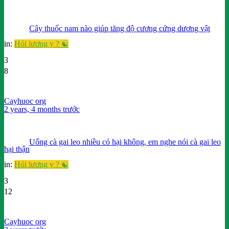
Cây thuốc nam nào giúp tăng độ cương cứng dương vật
in:
Hỏi lương y ? ☯️
3
8
Cayhuoc org
2 years, 4 months trước
Uống cà gai leo nhiều có hại không, em nghe nói cà gai leo
hại thận
in:
Hỏi lương y ? ☯️
3
12
Cayhuoc org