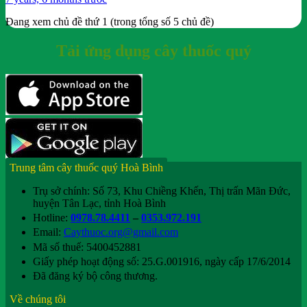
Đang xem chủ đề thứ 1 (trong tổng số 5 chủ đề)
Tải ứng dụng cây thuốc quý
Trung tâm cây thuốc quý Hoà Bình
Trụ sở chính: Số 73, Khu Chiềng Khến, Thị trấn Mãn Đức,
huyện Tân Lạc, tỉnh Hoà Bình
Hotline:
0978.78.4411
–
0353.972.191
Email:
Caythuoc.org@gmail.com
Mã số thuế: 5400452881
Giấy phép hoạt động số: 25.G.001916, ngày cấp 17/6/2014
Đã đăng ký bộ công thương.
Về chúng tôi