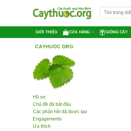
Bỏ
qua
nội
dung
CỬA HÀNG
GIỐNG CÂY
GIỚI THIỆU
CAYHUOC ORG
Hồ sơ
Chủ đề đã bắt đầu
Các phản hồi đã được tạo
Engagements
Ưa thích