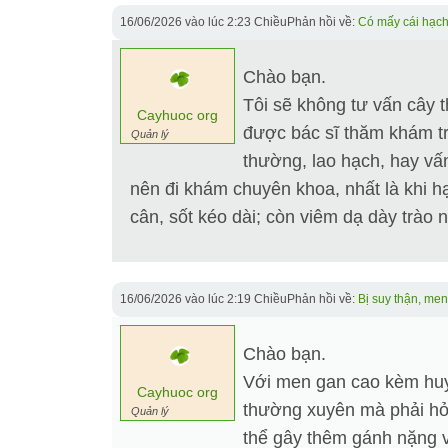
16/06/2026 vào lúc 2:23 Chiều
Phản hồi về:
Có mấy cái hạch
Chào bạn.
Tôi sẽ không tư vấn cây t
Cayhuoc org
được bác sĩ thăm khám tr
Quản lý
thường, lao hạch, hay vấ
nên đi khám chuyên khoa, nhất là khi hạ
cân, sốt kéo dài; còn viêm dạ dày trào n
16/06/2026 vào lúc 2:19 Chiều
Phản hồi về:
Bị suy thận, men
Chào bạn.
Với men gan cao kèm huyế
Cayhuoc org
thường xuyên mà phải hỏi b
Quản lý
thể gây thêm gánh nặng và