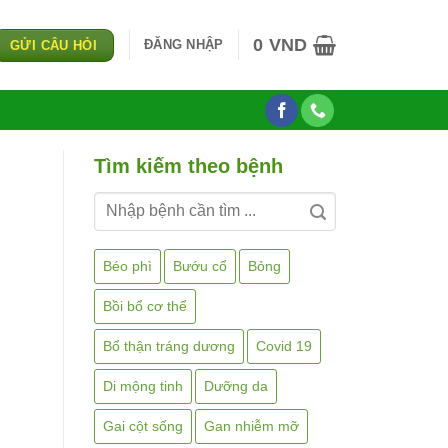
0
VND
ĐĂNG NHẬP
GỬI CÂU HỎI
Tìm kiếm theo bệnh
Béo phì
Bướu cổ
Bỏng
Bồi bổ cơ thể
Bổ thận tráng dương
Covid 19
Di mộng tinh
Dưỡng da
Gai cột sống
Gan nhiễm mỡ