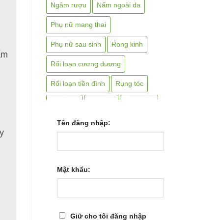
Ngâm rượu
Nấm ngoài da
Phụ nữ mang thai
Phụ nữ sau sinh
Rong kinh
ấm
Rối loạn cương dương
Rối loạn tiền đình
Rụng tóc
Suy thận
Sán chó
Sắc uống
Sỏi mật
Tên đăng nhập:
Sỏi thận
Tai biến
y
Tai điếc
Teo não
Thiếu máu
Thoái hóa cột sống
Mật khẩu:
Thoát vị bẹn
Thoát vị đĩa đệm
Thần kinh tọa
Thận hư
Giữ cho tôi đăng nhập