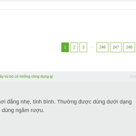
…
1
2
3
246
247
248
ây vú bò có những công dụng gì
#9
 hơi đắng nhẹ, tính bình. Thường được dùng dưới dạng
hể dùng ngâm rượu.