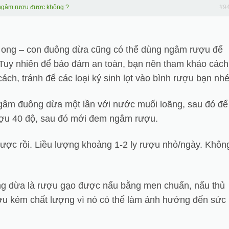
ngâm rượu được không ?
#9
, ong – con đuông dừa cũng có thể dùng ngâm rượu để
Tuy nhiên để bảo đảm an toàn, bạn nên tham khảo cách
ch, tránh để các loại ký sinh lọt vào bình rượu bạn nhé
gâm đuông dừa một lần với nước muối loãng, sau đó để
ượu 40 độ, sau đó mới đem ngâm rượu.
được rồi. Liều lượng khoảng 1-2 ly rượu nhỏ/ngày. Khôn
g dừa là rượu gạo được nấu bằng men chuẩn, nấu thủ
ợu kém chất lượng vì nó có thể làm ảnh hưởng đến sức