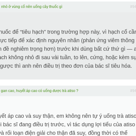
 nhỏ ở vùng cổ nên uống cây thuốc gì
#9
huốc để “tiêu hạch” trong trường hợp này, vì hạch cổ cầ
ực tiếp để xác định nguyên nhân (phản ứng viêm thông
n đề nghiêm trọng hơn) trước khi dùng bất cứ thứ gì — 
ch không nhỏ đi sau vài tuần, to lên, cứng, hoặc kèm sụ
gược thì anh nên điều trị theo đơn của bác sĩ tiêu hóa.
 gan cao, huyết áp cao có uống được trà atiso ?
#9
t áp cao và suy thận, em không nên tự ý uống trà atis
ác sĩ đang điều trị trước, vì tác dụng lợi tiểu của atiso
 rối loạn điện giải cho thận đã suy, đồng thời có thể