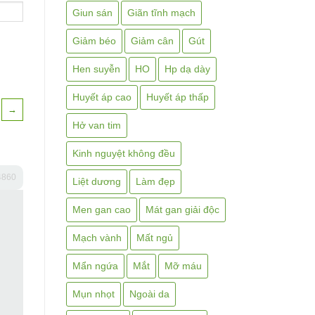
Giun sán
Giãn tĩnh mạch
Giảm béo
Giảm cân
Gút
Hen suyễn
HO
Hp dạ dày
Huyết áp cao
Huyết áp thấp
→
Hở van tim
Kinh nguyệt không đều
4860
Liệt dương
Làm đẹp
Men gan cao
Mát gan giải độc
Mạch vành
Mất ngủ
Mẩn ngứa
Mắt
Mỡ máu
Mụn nhọt
Ngoài da