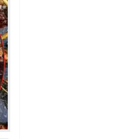
U vú
U xơ tử cung
Viêm bàng quang
Viêm cầu thận
Viêm dạ dày
Viêm gan B
Viêm gan C
Viêm họng
Viêm tiết niệu
Viêm xoang
Viêm đại tràng
Vô sinh
Xuất tinh sớm
Xơ gan
Xương khớp
Yếu sinh lý
Động kinh