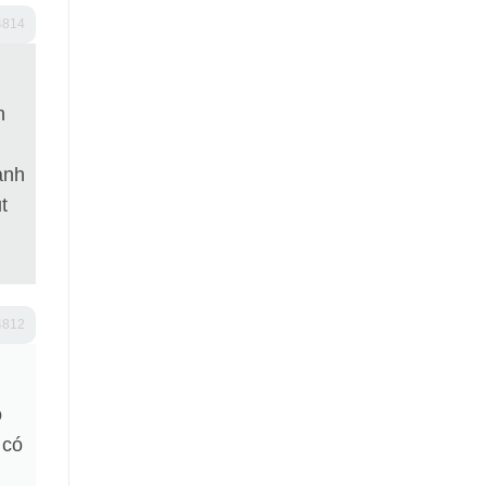
4814
n
anh
t
4812
o
 có