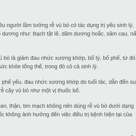
u người lầm tưởng rễ vú bò có tác dụng trị yếu sinh lý,
bổ dương như: Bạch tật lê, dâm dương hoắc, sâm cau, n
ú bò là giảm đau nhức xương khớp, bổ tỳ, bổ phế, từ đó
ức khỏe tổng thể, trong đó có cả sinh lý.
, phế yếu, đau nhức xương khớp do tuổi tác, dẫn đến su
rễ cây vú bò như một vị thuốc bổ.
an, thận, tim mạch không nên dùng rễ vú bò dưới dạng
 không ảnh hưởng đến việc điều trị bệnh hiện tại của