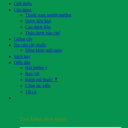
Giới thiệu
Cửa hàng
Thuốc nam người mường
Dược liệu khô
Cao dược liệu
Thảo dược bào chế
Giống cây
Tra cứu cây thuốc
Sống khỏe mỗi ngày
Sách hay
Diễn đàn
Hỏi lương y
Rao vặt
Đánh giá thuốc 💊
Cộng tác viên
Tất cả
Tìm kiếm theo bệnh