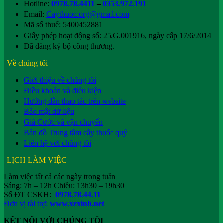
Hotline:
0978.78.4411
–
0353.972.191
Email:
Caythuoc.org@gmail.com
Mã số thuế: 5400452881
Giấy phép hoạt động số: 25.G.001916, ngày cấp 17/6/2014
Đã đăng ký bộ công thương.
Về chúng tôi
Giới thiệu về chúng tôi
Điều khoản và điều kiện
Hướng dẫn thao tác trên website
Bảo mật dữ liệu
Giá Cước và vận chuyển
Bản đồ Trung tâm cây thuốc quý
Liên hệ với chúng tôi
LỊCH LÀM VIỆC
Làm việc tất cả các ngày trong tuần
Sáng: 7h – 12h Chiều: 13h30 – 19h30
Số ĐT CSKH:
0978.78.44.11
Đơn vị tài trợ:
www.xexinh.net
KẾT NỐI VỚI CHÚNG TÔI