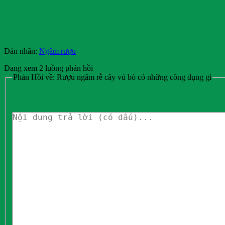
Dán nhãn:
Ngâm rượu
Đang xem 2 luồng phản hồi
Phản Hồi về: Rượu ngâm rễ cây vú bò có những công dụng gì