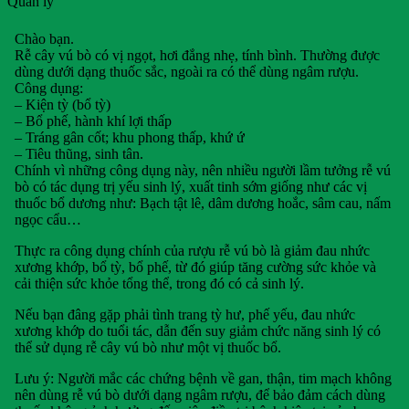
Quản lý
Chào bạn.
Rễ cây vú bò có vị ngọt, hơi đắng nhẹ, tính bình. Thường được
dùng dưới dạng thuốc sắc, ngoài ra có thể dùng ngâm rượu.
Công dụng:
– Kiện tỳ (bổ tỳ)
– Bổ phế, hành khí lợi thấp
– Tráng gân cốt; khu phong thấp, khứ ứ
– Tiêu thũng, sinh tân.
Chính vì những công dụng này, nên nhiều người lầm tưởng rễ vú
bò có tác dụng trị yếu sinh lý, xuất tinh sớm giống như các vị
thuốc bổ dương như: Bạch tật lê, dâm dương hoắc, sâm cau, nấm
ngọc cẩu…
Thực ra công dụng chính của rượu rễ vú bò là giảm đau nhức
xương khớp, bổ tỳ, bổ phế, từ đó giúp tăng cường sức khỏe và
cải thiện sức khỏe tổng thể, trong đó có cả sinh lý.
Nếu bạn đâng gặp phải tình trang tỳ hư, phế yếu, đau nhức
xương khớp do tuổi tác, dẫn đến suy giảm chức năng sinh lý có
thể sử dụng rễ cây vú bò như một vị thuốc bổ.
Lưu ý: Người mắc các chứng bệnh về gan, thận, tim mạch không
nên dùng rễ vú bò dưới dạng ngâm rượu, để bảo đảm cách dùng