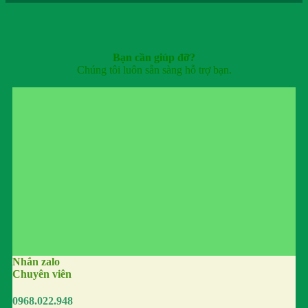
Bạn cần giúp đỡ?
Chúng tôi luôn sẵn sàng hỗ trợ bạn.
Nhắn zalo
Chuyên viên
0968.022.948