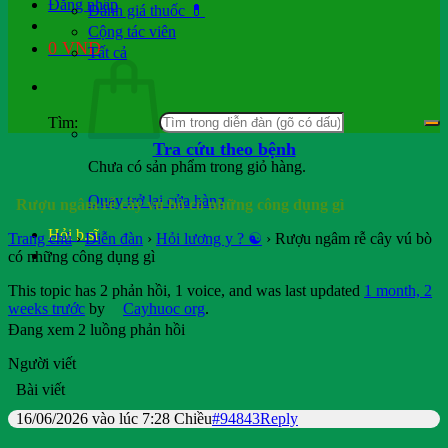
Đăng nhập
Đánh giá thuốc 💊
Cộng tác viên
0
VND
Tất cả
Tìm:
Tra cứu theo bệnh
Chưa có sản phẩm trong giỏ hàng.
Quay trở lại cửa hàng
Rượu ngâm rễ cây vú bò có những công dụng gì
Hỏi b.sĩ
Trang chủ
›
Diễn đàn
›
Hỏi lương y ? ☯️
›
Rượu ngâm rễ cây vú bò
có những công dụng gì
This topic has 2 phản hồi, 1 voice, and was last updated
1 month, 2
weeks trước
by
Cayhuoc org
.
Đang xem 2 luồng phản hồi
Người viết
Bài viết
16/06/2026 vào lúc 7:28 Chiều
#94843
Reply