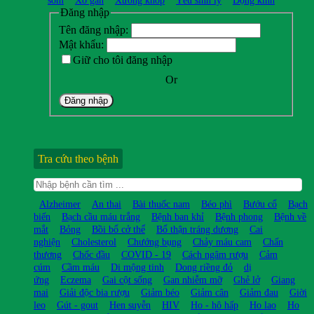
sớm
Xơ gan
Xương khớp
Yếu sinh lý
Động kinh
Đăng nhập
Tên đăng nhập:
Mật khẩu:
Giữ cho tôi đăng nhập
Or
Đăng nhập
Tra cứu theo bệnh
Alzheimer
An thai
Bài thuốc nam
Béo phì
Bướu cổ
Bạch
biến
Bạch cầu máu trắng
Bệnh ban khỉ
Bệnh phong
Bệnh về
mắt
Bỏng
Bồi bổ cở thể
Bổ thận tráng dương
Cai
nghiện
Cholesterol
Chướng bụng
Chảy máu cam
Chấn
thương
Chốc đầu
COVID - 19
Cách ngâm rượu
Cảm
cúm
Cầm máu
Di mộng tinh
Dong riềng đỏ
dị
ứng
Eczema
Gai cột sống
Gan nhiễm mỡ
Ghẻ lở
Giang
mai
Giải độc bia rượu
Giảm béo
Giảm cân
Giảm đau
Giời
leo
Gút - gout
Hen suyễn
HIV
Ho - hô hấp
Ho lao
Ho