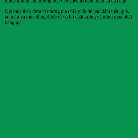
thuốc không ảnh hưởng đến việc điều trị bệnh hiện tại của bạn.
Đặt mua thảo dược ở những địa chỉ uy tín để bảo đảm hiệu quả,
an toàn và mua đúng được rễ vú bò chất lượng và tránh mua phải
hàng giả.