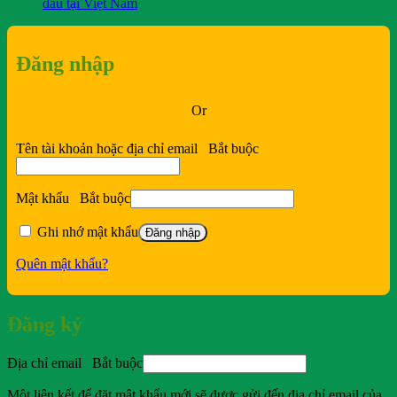
đầu tại Việt Nam
Đăng nhập
Or
Tên tài khoản hoặc địa chỉ email
Bắt buộc
Mật khẩu
Bắt buộc
Ghi nhớ mật khẩu
Đăng nhập
Quên mật khẩu?
Đăng ký
Địa chỉ email
Bắt buộc
Một liên kết để đặt mật khẩu mới sẽ được gửi đến địa chỉ email của