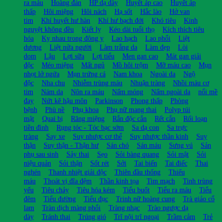
ra máu
Hoàng đản
HP dạ dày
Huyết áp cao
Huyết áp
thấp
Hôi miệng
Hôi nách
Hạ sốt
Hắc lào
Hở van
tim
Khí huyết hư hàn
Khí hư bạch đới
Khó tiêu
Kinh
nguyệt không đều
Kiết lỵ
Kéo dài tuổi thọ
Kích thích tiêu
hóa
Kỵ nhau trong đông y
Lao hạch
Lao phổi
Liệt
dương
Liệt nửa người
Làm trắng da
Làm đẹp
Lòi
dom
Lậu
Lợi sữa
Lợi tiểu
Men gan cao
Mát gan giải
độc
Méo miệng
Mất ngủ
Mồ hôi trộm
Mỡ máu cao
Mụn
nhọt lở ngứa
Mụn trứng cá
Nam khoa
Ngoài da
Ngộ
độc
Nha chu
Nhiễm trùng máu
Nhuận tràng
Nhồi máu cơ
tim
Nám da
Nôn ra máu
Nấm móng
Nấm ngoài da
nổi mề
đay
Nứt kẽ hậu môn
Parkinson
Phong thấp
Phòng
bệnh
Phù nề
Phụ khoa
Phụ nữ mang thai
Polyp túi
mật
Quai bị
Răng miệng
Rắn độc cắn
Rết cắn
Rối loạn
tiền đình
Rụng tóc - Tóc bạc sớm
Sa dạ con
Sa trực
tràng
Say xe
Suy nhược cơ thể
Suy nhược thần kinh
Suy
thận
Suy thận - Thận hư
Sán chó
Sán máu
Sưng vú
Sản
phụ sau sinh
Sảy thai
Sẹo
Sỏi bàng quang
Sỏi mật
Sỏi
niệu quản
Sỏi thận
Sốt rét
Sởi
Tai biến
Tai điếc
Thai
nghén
Thanh nhiệt giải độc
Thiên đầu thống
Thiếu
máu
Thoát vị đĩa đệm
Thần kinh tọa
Tim mạch
Tinh trùng
yếu
Tiêu chảy
Tiêu hóa kém
Tiểu buốt
Tiểu ra máu
Tiểu
đêm
Tiểu đường
Tiểu đục
Trinh nữ hoàng cung
Trà giảo cổ
lam
Tràn dịch màng phổi
Tràng nhạc
Trào ngược dạ
dày
Tránh thai
Trúng gió
Trĩ nội trĩ ngoại
Trầm cảm
Trẻ