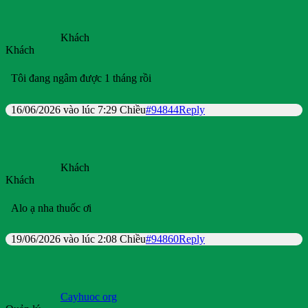
Khách
Khách
Tôi đang ngâm được 1 tháng rồi
16/06/2026 vào lúc 7:29 Chiều
#94844
Reply
Khách
Khách
Alo ạ nha thuốc ơi
19/06/2026 vào lúc 2:08 Chiều
#94860
Reply
Cayhuoc org