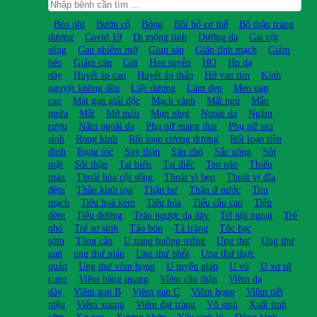
Béo phì
Bướu cổ
Bỏng
Bồi bổ cơ thể
Bổ thận tráng
dương
Covid 19
Di mộng tinh
Dưỡng da
Gai cột
sống
Gan nhiễm mỡ
Giun sán
Giãn tĩnh mạch
Giảm
béo
Giảm cân
Gút
Hen suyễn
HO
Hp dạ
dày
Huyết áp cao
Huyết áp thấp
Hở van tim
Kinh
nguyệt không đều
Liệt dương
Làm đẹp
Men gan
cao
Mát gan giải độc
Mạch vành
Mất ngủ
Mẩn
ngứa
Mắt
Mỡ máu
Mụn nhọt
Ngoài da
Ngâm
rượu
Nấm ngoài da
Phụ nữ mang thai
Phụ nữ sau
sinh
Rong kinh
Rối loạn cương dương
Rối loạn tiền
đình
Rụng tóc
Suy thận
Sán chó
Sắc uống
Sỏi
mật
Sỏi thận
Tai biến
Tai điếc
Teo não
Thiếu
máu
Thoái hóa cột sống
Thoát vị bẹn
Thoát vị đĩa
đệm
Thần kinh tọa
Thận hư
Thận ứ nước
Tim
mạch
Tiêu hoá kém
Tiêu hóa
Tiểu cầu cao
Tiểu
đêm
Tiểu đường
Trào ngược dạ dày
Trĩ nội ngoại
Trẻ
nhỏ
Trẻ sơ sinh
Táo bón
Tá tràng
Tóc bạc
sớm
Tăng cân
U nang buồng trứng
Ung thư
Ung thư
gan
ung thư máu
Ung thư phổi
Ung thư thực
quản
Ung thư vòm họng
U tuyến giáp
U vú
U xơ tử
cung
Viêm bàng quang
Viêm cầu thận
Viêm dạ
dày
Viêm gan B
Viêm gan C
Viêm họng
Viêm tiết
niệu
Viêm xoang
Viêm đại tràng
Vô sinh
Xuất tinh