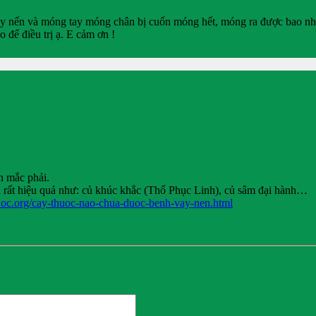
h vảy nến và móng tay móng chân bị cuốn móng hết, móng ra được bao nh
để điều trị ạ. E cảm ơn !
n mắc phải.
n rất hiệu quả như: củ khúc khắc (Thổ Phục Linh), củ sâm đại hành…
huoc.org/cay-thuoc-nao-chua-duoc-benh-vay-nen.html