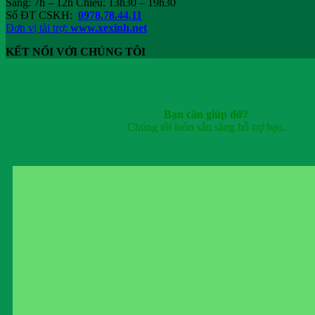
Sáng: 7h – 12h Chiều: 13h30 – 19h30
Số ĐT CSKH:
0978.78.44.11
Đơn vị tài trợ:
www.xexinh.net
KẾT NỐI VỚI CHÚNG TÔI
Bạn cần giúp đỡ?
Chúng tôi luôn sẵn sàng hỗ trợ bạn.