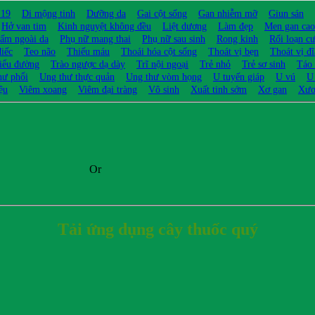
 19
Di mộng tinh
Dưỡng da
Gai cột sống
Gan nhiễm mỡ
Giun sán
Hở van tim
Kinh nguyệt không đều
Liệt dương
Làm đẹp
Men gan cao
ấm ngoài da
Phụ nữ mang thai
Phụ nữ sau sinh
Rong kinh
Rối loạn c
điếc
Teo não
Thiếu máu
Thoái hóa cột sống
Thoát vị bẹn
Thoát vị đ
iểu đường
Trào ngược dạ dày
Trĩ nội ngoại
Trẻ nhỏ
Trẻ sơ sinh
Táo
hư phổi
Ung thư thực quản
Ung thư vòm họng
U tuyến giáp
U vú
U
ệu
Viêm xoang
Viêm đại tràng
Vô sinh
Xuất tinh sớm
Xơ gan
Xươ
Or
Tải ứng dụng cây thuốc quý