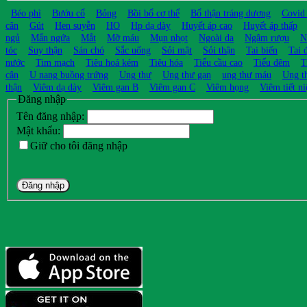
Béo phì
Bướu cổ
Bỏng
Bồi bổ cơ thể
Bổ thận tráng dương
Covid
cân
Gút
Hen suyễn
HO
Hp dạ dày
Huyết áp cao
Huyết áp thấp
ngủ
Mẩn ngứa
Mắt
Mỡ máu
Mụn nhọt
Ngoài da
Ngâm rượu
N
tóc
Suy thận
Sán chó
Sắc uống
Sỏi mật
Sỏi thận
Tai biến
Tai 
nước
Tim mạch
Tiêu hoá kém
Tiêu hóa
Tiểu cầu cao
Tiểu đêm
T
cân
U nang buồng trứng
Ung thư
Ung thư gan
ung thư máu
Ung t
thận
Viêm dạ dày
Viêm gan B
Viêm gan C
Viêm họng
Viêm tiết ni
Đăng nhập
Tên đăng nhập:
Mật khẩu:
Giữ cho tôi đăng nhập
Đăng nhập