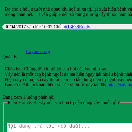
Dạ cho e hỏi, người nhà e sau khi hoá trị xạ trị, lại xuất hiện bện
móng chân hết. Tư vấn giúp e nên sử dụng những cây thuốc nam nào 
30/04/2017 vào lúc 10:07 Chiều
#13638
Reply
Cayhuoc org
Quản lý
Chào bạn Chúng tôi xin trả lời câu hỏi của bạn như sau
Vẩy nến là một căn bệnh ngoài da mà hiện ngay hái nhiều bệnh nhâ
Hiện nay có một số cây thuốc nam có tác dụng điều trị bệnh vẩy nế
Bạn có thể tham khảo thêm về các vị thuốc này tại đây
https://cayt
Đang xem 1 luồng phản hồi
Phản Hồi về: Bị vẩy nến sau hóa trị nên dùng cây thuốc gì ?