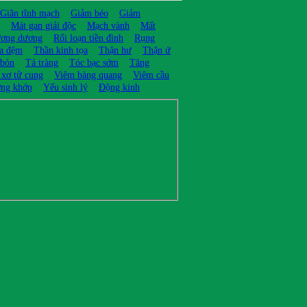
Giãn tĩnh mạch
Giảm béo
Giảm
Mát gan giải độc
Mạch vành
Mất
ương dương
Rối loạn tiền đình
Rụng
ĩa đệm
Thần kinh tọa
Thận hư
Thận ứ
 bón
Tá tràng
Tóc bạc sớm
Tăng
 xơ tử cung
Viêm bàng quang
Viêm cầu
ng khớp
Yếu sinh lý
Động kinh