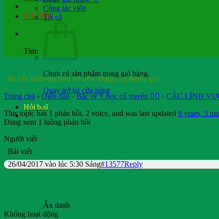
Cộng tác viên
0
VND
Tất cả
Tìm:
Chưa có sản phẩm trong giỏ hàng.
Bị vẩy nến sau hóa trị nên dùng cây thuốc gì ?
Quay trở lại cửa hàng
Trang chủ
›
Diễn đàn
›
Bác sỹ Y học cổ truyền 👨‍⚕️
›
CÁC LĨNH VỰ
Hỏi b.sĩ
This topic has 1 phản hồi, 2 voice, and was last updated
9 years, 3 mo
Đang xem 1 luồng phản hồi
Người viết
Bài viết
26/04/2017 vào lúc 5:30 Sáng
#13577
Reply
Ẩn danh
Không hoạt động