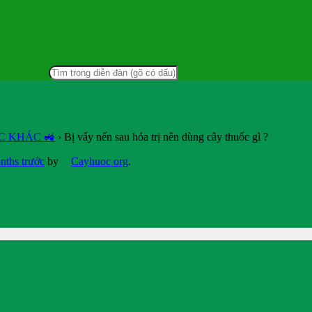
C KHÁC 🚜
›
Bị vẩy nến sau hóa trị nên dùng cây thuốc gì ?
nths trước
by
Cayhuoc org
.