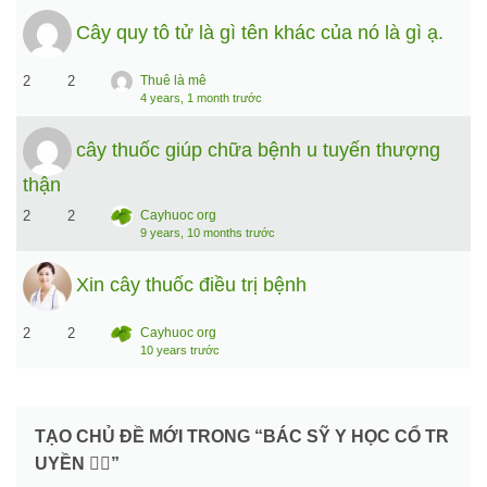
Cây quy tô tử là gì tên khác của nó là gì ạ.
2
2
Thuê là mê
4 years, 1 month trước
cây thuốc giúp chữa bệnh u tuyến thượng
thận
2
2
Cayhuoc org
9 years, 10 months trước
Xin cây thuốc điều trị bệnh
2
2
Cayhuoc org
10 years trước
TẠO CHỦ ĐỀ MỚI TRONG “BÁC SỸ Y HỌC CỔ TR
UYỀN 👨‍⚕️”