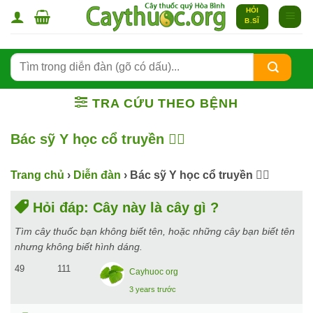
Bỏ
HỎI
B.SĨ
qua
nội
dung
TRA CỨU THEO BỆNH
Bác sỹ Y học cổ truyền 👨‍⚕️
Trang chủ
›
Diễn đàn
›
Bác sỹ Y học cổ truyền 👨‍⚕️
Hỏi đáp: Cây này là cây gì ?
Tìm cây thuốc bạn không biết tên, hoặc những cây bạn biết tên
nhưng không biết hình dáng.
49
111
Cayhuoc org
3 years trước