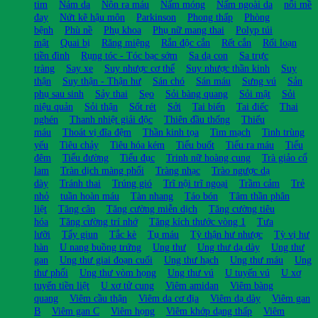
tim
Nám da
Nôn ra máu
Nấm móng
Nấm ngoài da
nổi mề
đay
Nứt kẽ hậu môn
Parkinson
Phong thấp
Phòng
bệnh
Phù nề
Phụ khoa
Phụ nữ mang thai
Polyp túi
mật
Quai bị
Răng miệng
Rắn độc cắn
Rết cắn
Rối loạn
tiền đình
Rụng tóc - Tóc bạc sớm
Sa dạ con
Sa trực
tràng
Say xe
Suy nhược cơ thể
Suy nhược thần kinh
Suy
thận
Suy thận - Thận hư
Sán chó
Sán máu
Sưng vú
Sản
phụ sau sinh
Sảy thai
Sẹo
Sỏi bàng quang
Sỏi mật
Sỏi
niệu quản
Sỏi thận
Sốt rét
Sởi
Tai biến
Tai điếc
Thai
nghén
Thanh nhiệt giải độc
Thiên đầu thống
Thiếu
máu
Thoát vị đĩa đệm
Thần kinh tọa
Tim mạch
Tinh trùng
yếu
Tiêu chảy
Tiêu hóa kém
Tiểu buốt
Tiểu ra máu
Tiểu
đêm
Tiểu đường
Tiểu đục
Trinh nữ hoàng cung
Trà giảo cổ
lam
Tràn dịch màng phổi
Tràng nhạc
Trào ngược dạ
dày
Tránh thai
Trúng gió
Trĩ nội trĩ ngoại
Trầm cảm
Trẻ
nhỏ
tuần hoàn máu
Tàn nhang
Táo bón
Tâm thần phân
liệt
Tăng cân
Tăng cường miễn dịch
Tăng cường tiêu
hóa
Tăng cường trí nhớ
Tăng kích thước vòng 1
Tưa
lưỡi
Tẩy giun
Tắc kè
Tụ máu
Tỳ thận hư nhược
Tỳ vị hư
hàn
U nang buồng trứng
Ung thư
Ung thư dạ dày
Ung thư
gan
Ung thư giai đoạn cuối
Ung thư hạch
Ung thư máu
Ung
thư phổi
Ung thư vòm họng
Ung thư vú
U tuyến vú
U xơ
tuyến tiền liệt
U xơ tử cung
Viêm amidan
Viêm bàng
quang
Viêm cầu thận
Viêm da cơ địa
Viêm dạ dày
Viêm gan
B
Viêm gan C
Viêm họng
Viêm khớp dạng thấp
Viêm