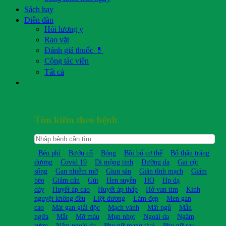
Sách hay
Diễn đàn
Hỏi lương y
Rao vặt
Đánh giá thuốc 💊
Cộng tác viên
Tất cả
Tìm kiếm theo bệnh
Béo phì
Bướu cổ
Bỏng
Bồi bổ cơ thể
Bổ thận tráng
dương
Covid 19
Di mộng tinh
Dưỡng da
Gai cột
sống
Gan nhiễm mỡ
Giun sán
Giãn tĩnh mạch
Giảm
béo
Giảm cân
Gút
Hen suyễn
HO
Hp dạ
dày
Huyết áp cao
Huyết áp thấp
Hở van tim
Kinh
nguyệt không đều
Liệt dương
Làm đẹp
Men gan
cao
Mát gan giải độc
Mạch vành
Mất ngủ
Mẩn
ngứa
Mắt
Mỡ máu
Mụn nhọt
Ngoài da
Ngâm
rượu
Nấm ngoài da
Phụ nữ mang thai
Phụ nữ sau