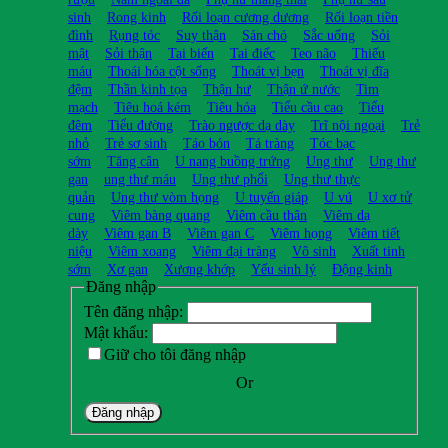
sinh
Rong kinh
Rối loạn cương dương
Rối loạn tiền
đình
Rụng tóc
Suy thận
Sán chó
Sắc uống
Sỏi
mật
Sỏi thận
Tai biến
Tai điếc
Teo não
Thiếu
máu
Thoái hóa cột sống
Thoát vị bẹn
Thoát vị đĩa
đệm
Thần kinh tọa
Thận hư
Thận ứ nước
Tim
mạch
Tiêu hoá kém
Tiêu hóa
Tiểu cầu cao
Tiểu
đêm
Tiểu đường
Trào ngược dạ dày
Trĩ nội ngoại
Trẻ
nhỏ
Trẻ sơ sinh
Táo bón
Tá tràng
Tóc bạc
sớm
Tăng cân
U nang buồng trứng
Ung thư
Ung thư
gan
ung thư máu
Ung thư phổi
Ung thư thực
quản
Ung thư vòm họng
U tuyến giáp
U vú
U xơ tử
cung
Viêm bàng quang
Viêm cầu thận
Viêm dạ
dày
Viêm gan B
Viêm gan C
Viêm họng
Viêm tiết
niệu
Viêm xoang
Viêm đại tràng
Vô sinh
Xuất tinh
sớm
Xơ gan
Xương khớp
Yếu sinh lý
Động kinh
Đăng nhập
Tên đăng nhập:
Mật khẩu:
Giữ cho tôi đăng nhập
Or
Đăng nhập