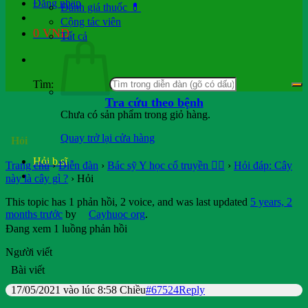
Đăng nhập
Đánh giá thuốc 💊
Cộng tác viên
0
VND
Tất cả
Tìm:
Tra cứu theo bệnh
Chưa có sản phẩm trong giỏ hàng.
Quay trở lại cửa hàng
Hỏi
Hỏi b.sĩ
Trang chủ
›
Diễn đàn
›
Bác sỹ Y học cổ truyền 👨‍⚕️
›
Hỏi đáp: Cây
này là cây gì ?
›
Hỏi
This topic has 1 phản hồi, 2 voice, and was last updated
5 years, 2
months trước
by
Cayhuoc org
.
Đang xem 1 luồng phản hồi
Người viết
Bài viết
17/05/2021 vào lúc 8:58 Chiều
#67524
Reply