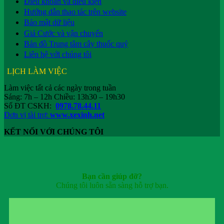
Điều khoản và điều kiện
Hướng dẫn thao tác trên website
Bảo mật dữ liệu
Giá Cước và vận chuyển
Bản đồ Trung tâm cây thuốc quý
Liên hệ với chúng tôi
LỊCH LÀM VIỆC
Làm việc tất cả các ngày trong tuần
Sáng: 7h – 12h Chiều: 13h30 – 19h30
Số ĐT CSKH:
0978.78.44.11
Đơn vị tài trợ:
www.xexinh.net
KẾT NỐI VỚI CHÚNG TÔI
Bạn cần giúp đỡ?
Chúng tôi luôn sẵn sàng hỗ trợ bạn.