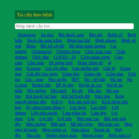
Tra cứu theo bệnh
Alzheimer
An thai
Bài thuốc nam
Béo phì
Bướu cổ
Bạch
biến
Bạch cầu máu trắng
Bệnh ban khỉ
Bệnh phong
Bệnh về
mắt
Bỏng
Bồi bổ cở thể
Bổ thận tráng dương
Cai
nghiện
Cholesterol
Chướng bụng
Chảy máu cam
Chấn
thương
Chốc đầu
COVID - 19
Cách ngâm rượu
Cảm
cúm
Cầm máu
Di mộng tinh
Dong riềng đỏ
dị
ứng
Eczema
Gai cột sống
Gan nhiễm mỡ
Ghẻ lở
Giang
mai
Giải độc bia rượu
Giảm béo
Giảm cân
Giảm đau
Giời
leo
Gút - gout
Hen suyễn
HIV
Ho - hô hấp
Ho lao
Ho
ra máu
Hoàng đản
HP dạ dày
Huyết áp cao
Huyết áp
thấp
Hôi miệng
Hôi nách
Hạ sốt
Hắc lào
Hở van
tim
Khí huyết hư hàn
Khí hư bạch đới
Khó tiêu
Kinh
nguyệt không đều
Kiết lỵ
Kéo dài tuổi thọ
Kích thích tiêu
hóa
Kỵ nhau trong đông y
Lao hạch
Lao phổi
Liệt
dương
Liệt nửa người
Làm trắng da
Làm đẹp
Lòi
dom
Lậu
Lợi sữa
Lợi tiểu
Men gan cao
Mát gan giải
độc
Méo miệng
Mất ngủ
Mồ hôi trộm
Mỡ máu cao
Mụn
nhọt lở ngứa
Mụn trứng cá
Nam khoa
Ngoài da
Ngộ
độc
Nha chu
Nhiễm trùng máu
Nhuận tràng
Nhồi máu cơ