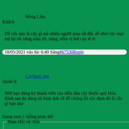
Hồng Lâm
Khách
Dễ cây này là cây gì mà nhiều người mua rất đắt. dễ như cây mục
mà lại rất cứng màu đỏ, nặng, nếm vị hơi cay tê tê
18/05/2021 vào lúc 6:40 Sáng
#67530
Reply
Cayhuoc org
Quản lý
Mời bạn đăng ký thành viên của diễn đàn cây thuốc quý Hòa
Bình sau đó đăng tải hình ảnh về để chúng tôi xác định đó là cây
gì bạn nhé
Đang xem 1 luồng phản hồi
Phản Hồi về: Hỏi