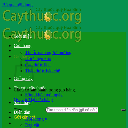
Bỏ qua nội dung
Giới thiệu
Cửa hàng
Thuốc nam người mường
Giỏ hàng
Dược liệu khô
Cao dược liệu
Thảo dược bào chế
Giống cây
Tra cứu cây thuốc
Chưa có sản phẩm trong giỏ hàng.
Sống khỏe mỗi ngày
Quay trở lại cửa hàng
Sách hay
Tìm:
Diễn đàn
Gửi câu hỏi
Hỏi lương y
Rao vặt