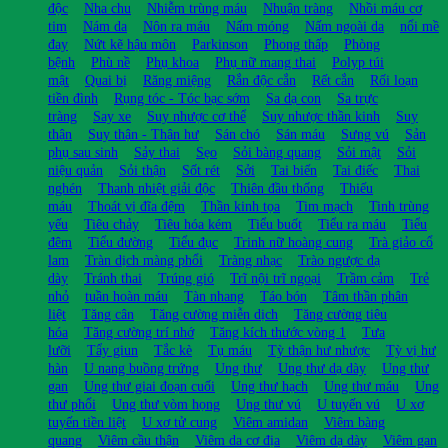
độc
Nha chu
Nhiễm trùng máu
Nhuận tràng
Nhồi máu cơ
tim
Nám da
Nôn ra máu
Nấm móng
Nấm ngoài da
nổi mề
đay
Nứt kẽ hậu môn
Parkinson
Phong thấp
Phòng
bệnh
Phù nề
Phụ khoa
Phụ nữ mang thai
Polyp túi
mật
Quai bị
Răng miệng
Rắn độc cắn
Rết cắn
Rối loạn
tiền đình
Rụng tóc - Tóc bạc sớm
Sa dạ con
Sa trực
tràng
Say xe
Suy nhược cơ thể
Suy nhược thần kinh
Suy
thận
Suy thận - Thận hư
Sán chó
Sán máu
Sưng vú
Sản
phụ sau sinh
Sảy thai
Sẹo
Sỏi bàng quang
Sỏi mật
Sỏi
niệu quản
Sỏi thận
Sốt rét
Sởi
Tai biến
Tai điếc
Thai
nghén
Thanh nhiệt giải độc
Thiên đầu thống
Thiếu
máu
Thoát vị đĩa đệm
Thần kinh tọa
Tim mạch
Tinh trùng
yếu
Tiêu chảy
Tiêu hóa kém
Tiểu buốt
Tiểu ra máu
Tiểu
đêm
Tiểu đường
Tiểu đục
Trinh nữ hoàng cung
Trà giảo cổ
lam
Tràn dịch màng phổi
Tràng nhạc
Trào ngược dạ
dày
Tránh thai
Trúng gió
Trĩ nội trĩ ngoại
Trầm cảm
Trẻ
nhỏ
tuần hoàn máu
Tàn nhang
Táo bón
Tâm thần phân
liệt
Tăng cân
Tăng cường miễn dịch
Tăng cường tiêu
hóa
Tăng cường trí nhớ
Tăng kích thước vòng 1
Tưa
lưỡi
Tẩy giun
Tắc kè
Tụ máu
Tỳ thận hư nhược
Tỳ vị hư
hàn
U nang buồng trứng
Ung thư
Ung thư dạ dày
Ung thư
gan
Ung thư giai đoạn cuối
Ung thư hạch
Ung thư máu
Ung
thư phổi
Ung thư vòm họng
Ung thư vú
U tuyến vú
U xơ
tuyến tiền liệt
U xơ tử cung
Viêm amidan
Viêm bàng
quang
Viêm cầu thận
Viêm da cơ địa
Viêm dạ dày
Viêm gan