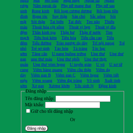
ngứa
Mắt
Mỡ máu
Mụn nhọt
Ngoài da
Ngâm
rượu
Nấm ngoài da
Phụ nữ mang thai
Phụ nữ sau
sinh
Rong kinh
Rối loạn cương dương
Rối loạn tiền
đình
Rụng tóc
Suy thận
Sán chó
Sắc uống
Sỏi
mật
Sỏi thận
Tai biến
Tai điếc
Teo não
Thiếu
máu
Thoái hóa cột sống
Thoát vị bẹn
Thoát vị đĩa
đệm
Thần kinh tọa
Thận hư
Thận ứ nước
Tim
mạch
Tiêu hoá kém
Tiêu hóa
Tiểu cầu cao
Tiểu
đêm
Tiểu đường
Trào ngược dạ dày
Trĩ nội ngoại
Trẻ
nhỏ
Trẻ sơ sinh
Táo bón
Tá tràng
Tóc bạc
sớm
Tăng cân
U nang buồng trứng
Ung thư
Ung thư
gan
ung thư máu
Ung thư phổi
Ung thư thực
quản
Ung thư vòm họng
U tuyến giáp
U vú
U xơ tử
cung
Viêm bàng quang
Viêm cầu thận
Viêm dạ
dày
Viêm gan B
Viêm gan C
Viêm họng
Viêm tiết
niệu
Viêm xoang
Viêm đại tràng
Vô sinh
Xuất tinh
sớm
Xơ gan
Xương khớp
Yếu sinh lý
Động kinh
Đăng nhập
Tên đăng nhập:
Mật khẩu:
Giữ cho tôi đăng nhập
Or
Đăng nhập