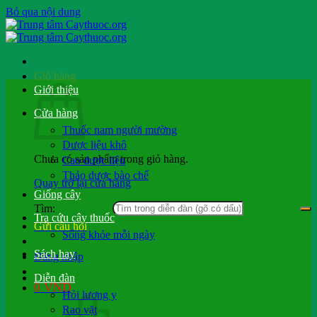
Bỏ qua nội dung
Giỏ hàng
Giới thiệu
Cửa hàng
Thuốc nam người mường
Dược liệu khô
Chưa có sản phẩm trong giỏ hàng.
Cao dược liệu
Thảo dược bào chế
Quay trở lại cửa hàng
Giống cây
Tìm:
Tra cứu cây thuốc
Gửi câu hỏi
Sống khỏe mỗi ngày
Sách hay
Đăng nhập
Diễn đàn
0
VND
Hỏi lương y
Rao vặt