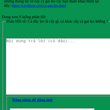
những thông tin về cây cà gai leo các bạn tham khảo thêm tại
đây:
https://caythuoc.org/ca-gai-leo.html
Đang xem 0 luồng phản hồi
Phản Hồi về: Cà dây leo là cây gì, có khác cây cà gai leo không ?
Đăng nhập để đăng ảnh