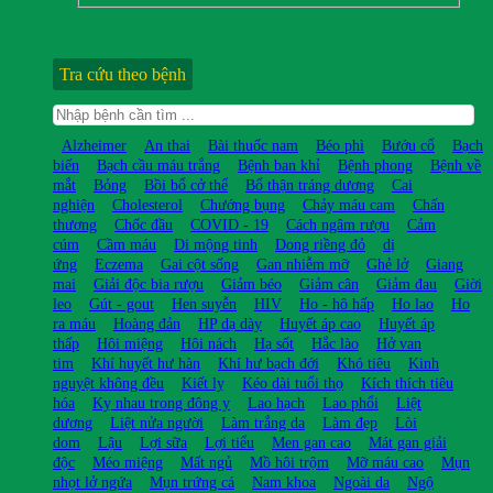
Tra cứu theo bệnh
Alzheimer
An thai
Bài thuốc nam
Béo phì
Bướu cổ
Bạch
biến
Bạch cầu máu trắng
Bệnh ban khỉ
Bệnh phong
Bệnh về
mắt
Bỏng
Bồi bổ cở thể
Bổ thận tráng dương
Cai
nghiện
Cholesterol
Chướng bụng
Chảy máu cam
Chấn
thương
Chốc đầu
COVID - 19
Cách ngâm rượu
Cảm
cúm
Cầm máu
Di mộng tinh
Dong riềng đỏ
dị
ứng
Eczema
Gai cột sống
Gan nhiễm mỡ
Ghẻ lở
Giang
mai
Giải độc bia rượu
Giảm béo
Giảm cân
Giảm đau
Giời
leo
Gút - gout
Hen suyễn
HIV
Ho - hô hấp
Ho lao
Ho
ra máu
Hoàng đản
HP dạ dày
Huyết áp cao
Huyết áp
thấp
Hôi miệng
Hôi nách
Hạ sốt
Hắc lào
Hở van
tim
Khí huyết hư hàn
Khí hư bạch đới
Khó tiêu
Kinh
nguyệt không đều
Kiết lỵ
Kéo dài tuổi thọ
Kích thích tiêu
hóa
Kỵ nhau trong đông y
Lao hạch
Lao phổi
Liệt
dương
Liệt nửa người
Làm trắng da
Làm đẹp
Lòi
dom
Lậu
Lợi sữa
Lợi tiểu
Men gan cao
Mát gan giải
độc
Méo miệng
Mất ngủ
Mồ hôi trộm
Mỡ máu cao
Mụn
nhọt lở ngứa
Mụn trứng cá
Nam khoa
Ngoài da
Ngộ