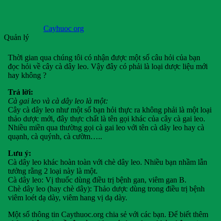
Cayhuoc org
Quản lý
Thời gian qua chúng tôi có nhận được một số câu hỏi của bạn
đọc hỏi về cây cà dây leo. Vậy đây có phải là loại dược liệu mới
hay không ?
Trả lời:
Cà gai leo và cà dây leo là một:
Cây cà dây leo như một số bạn hỏi thực ra không phải là một loại
thảo dược mới, đây thực chất là tên gọi khác của cây cà gai leo.
Nhiều miền qua thường gọi cà gai leo với tên cà dây leo hay cà
quạnh, cà quýnh, cà cườm…..
Lưu ý:
Cà dây leo khác hoàn toàn với chè dây leo. Nhiều bạn nhầm lẫn
tưởng rằng 2 loại này là một.
Cà dây leo: Vị thuốc dùng điều trị bệnh gan, viêm gan B.
Chè dây leo (hay chè dây): Thảo dược dùng trong điều trị bệnh
viêm loét dạ dày, viêm hang vị dạ dày.
Một số thông tin Caythuoc.org chia sẻ với các bạn. Để biết thêm