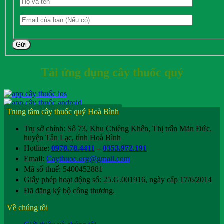
Gửi
Tải ứng dụng cây thuốc quý
Trung tâm cây thuốc quý Hoà Bình
Trụ sở chính: Số 73, Khu Chiềng Khến, Thị trấn Mãn Đức,
huyện Tân Lạc, tỉnh Hoà Bình
Hotline:
0978.78.4411
–
0353.972.191
Email:
Caythuoc.org@gmail.com
Mã số thuế: 5400452881
Giấy phép hoạt động số: 25.G.001916, ngày cấp 17/6/2014
Đã đăng ký bộ công thương.
Về chúng tôi