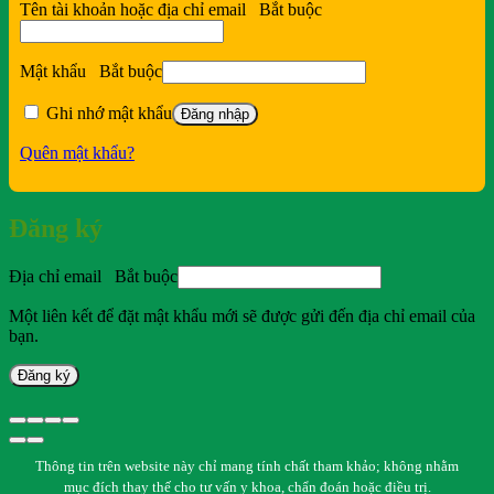
Tên tài khoản hoặc địa chỉ email
Bắt buộc
Mật khẩu
Bắt buộc
Ghi nhớ mật khẩu
Đăng nhập
Quên mật khẩu?
Đăng ký
Địa chỉ email
Bắt buộc
Một liên kết để đặt mật khẩu mới sẽ được gửi đến địa chỉ email của
bạn.
Đăng ký
Thông tin trên website này chỉ mang tính chất tham khảo; không nhằm
mục đích thay thế cho tư vấn y khoa, chẩn đoán hoặc điều trị.