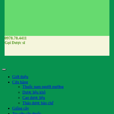
0978.78.4411
Gọi Dược sĩ
Giới thiệu
Cửa hàng
Thuốc nam người mường
Dược liệu khô
Cao dược liệu
Thảo dược bào chế
Giống cây
Tra cứu cây thuốc