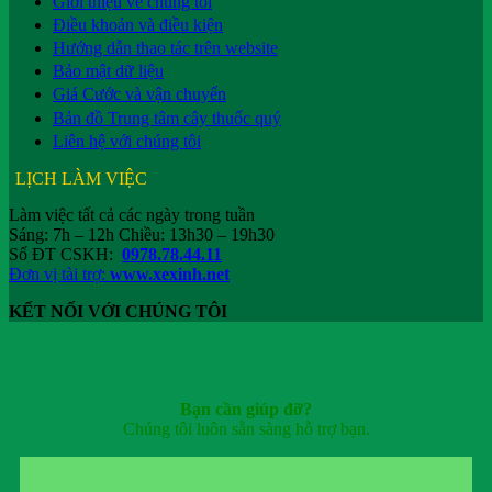
Giới thiệu về chúng tôi
Điều khoản và điều kiện
Hướng dẫn thao tác trên website
Bảo mật dữ liệu
Giá Cước và vận chuyển
Bản đồ Trung tâm cây thuốc quý
Liên hệ với chúng tôi
LỊCH LÀM VIỆC
Làm việc tất cả các ngày trong tuần
Sáng: 7h – 12h Chiều: 13h30 – 19h30
Số ĐT CSKH:
0978.78.44.11
Đơn vị tài trợ:
www.xexinh.net
KẾT NỐI VỚI CHÚNG TÔI
Bạn cần giúp đỡ?
Chúng tôi luôn sẵn sàng hỗ trợ bạn.