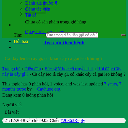
Đánh giá thuốc 💊
Cộng tác viên
Tất cả
Chưa có sản phẩm trong giỏ hàng.
Quay trở lại cửa hàng
Tìm:
Hỏi b.sĩ
Tra cứu theo bệnh
Cà dây leo là cây gì, có khác cây cà gai leo không ?
Trang chủ
›
Diễn đàn
›
Bác sỹ Y học cổ truyền 👨‍⚕️
›
Hỏi đáp: Cây
này là cây gì ?
›
Cà dây leo là cây gì, có khác cây cà gai leo không ?
This topic has 0 phản hồi, 1 voice, and was last updated
7 years, 7
months trước
by
Cayhuoc org
.
Đang xem 0 luồng phản hồi
Người viết
Bài viết
21/12/2018 vào lúc 9:02 Chiều
#20363
Reply