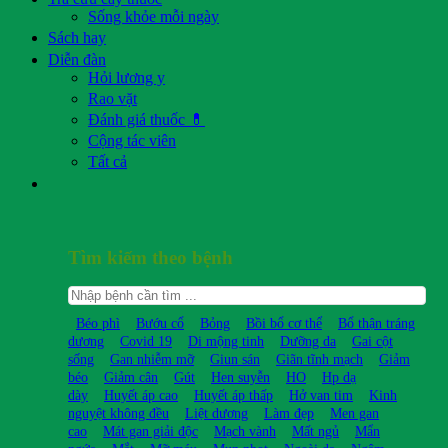
Sống khỏe mỗi ngày
Sách hay
Diễn đàn
Hỏi lương y
Rao vặt
Đánh giá thuốc 💊
Cộng tác viên
Tất cả
Tìm kiếm theo bệnh
Béo phì
Bướu cổ
Bỏng
Bồi bổ cơ thể
Bổ thận tráng
dương
Covid 19
Di mộng tinh
Dưỡng da
Gai cột
sống
Gan nhiễm mỡ
Giun sán
Giãn tĩnh mạch
Giảm
béo
Giảm cân
Gút
Hen suyễn
HO
Hp dạ
dày
Huyết áp cao
Huyết áp thấp
Hở van tim
Kinh
nguyệt không đều
Liệt dương
Làm đẹp
Men gan
cao
Mát gan giải độc
Mạch vành
Mất ngủ
Mẩn