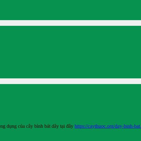
ông dụng của cây bình bát dây tại đây
https://caythuoc.org/day-binh-bat