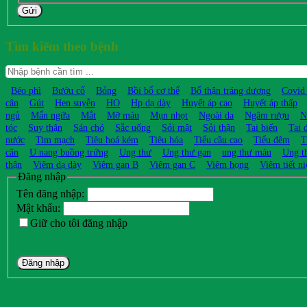
Gửi
Tìm kiếm theo bệnh
Béo phì
Bướu cổ
Bỏng
Bồi bổ cơ thể
Bổ thận tráng dương
Covid
cân
Gút
Hen suyễn
HO
Hp dạ dày
Huyết áp cao
Huyết áp thấp
ngủ
Mẩn ngứa
Mắt
Mỡ máu
Mụn nhọt
Ngoài da
Ngâm rượu
N
tóc
Suy thận
Sán chó
Sắc uống
Sỏi mật
Sỏi thận
Tai biến
Tai 
nước
Tim mạch
Tiêu hoá kém
Tiêu hóa
Tiểu cầu cao
Tiểu đêm
T
cân
U nang buồng trứng
Ung thư
Ung thư gan
ung thư máu
Ung t
thận
Viêm dạ dày
Viêm gan B
Viêm gan C
Viêm họng
Viêm tiết ni
Đăng nhập
Tên đăng nhập:
Mật khẩu:
Giữ cho tôi đăng nhập
Đăng nhập