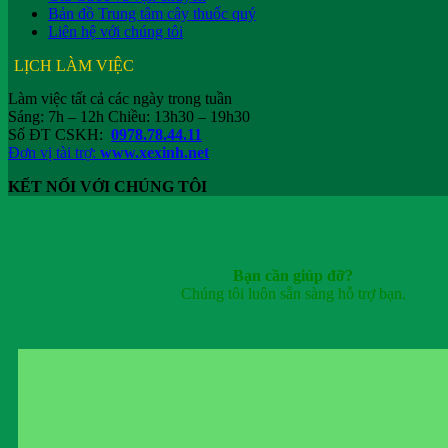
Bản đồ Trung tâm cây thuốc quý
Liên hệ với chúng tôi
LỊCH LÀM VIỆC
Làm việc tất cả các ngày trong tuần
Sáng: 7h – 12h Chiều: 13h30 – 19h30
Số ĐT CSKH:
0978.78.44.11
Đơn vị tài trợ:
www.xexinh.net
KẾT NỐI VỚI CHÚNG TÔI
Bạn cần giúp đỡ?
Chúng tôi luôn sẵn sàng hỗ trợ bạn.