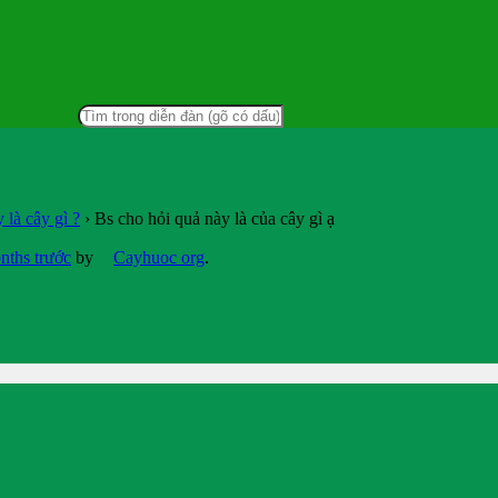
 là cây gì ?
›
Bs cho hỏi quả này là của cây gì ạ
nths trước
by
Cayhuoc org
.