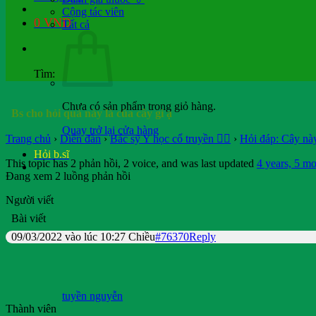
Cộng tác viên
0
VND
Tất cả
Tìm:
Chưa có sản phẩm trong giỏ hàng.
Bs cho hỏi quả này là của cây gì ạ
Quay trở lại cửa hàng
Trang chủ
›
Diễn đàn
›
Bác sỹ Y học cổ truyền 👨‍⚕️
›
Hỏi đáp: Cây này
Hỏi b.sĩ
This topic has 2 phản hồi, 2 voice, and was last updated
4 years, 5 mo
Đang xem 2 luồng phản hồi
Người viết
Bài viết
09/03/2022 vào lúc 10:27 Chiều
#76370
Reply
tuyền nguyễn
Thành viên