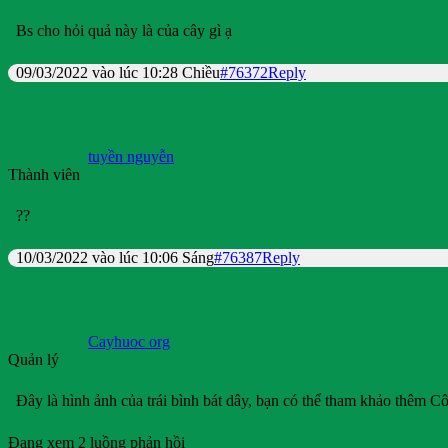
Bs cho hỏi quả này là của cây gì ạ
09/03/2022 vào lúc 10:28 Chiều
#76372
Reply
tuyền nguyễn
Thành viên
??
10/03/2022 vào lúc 10:06 Sáng
#76387
Reply
Cayhuoc org
Quản lý
Đây là hình ảnh của trái bình bát dây, bạn có thể tham khảo thêm C
Đang xem 2 luồng phản hồi