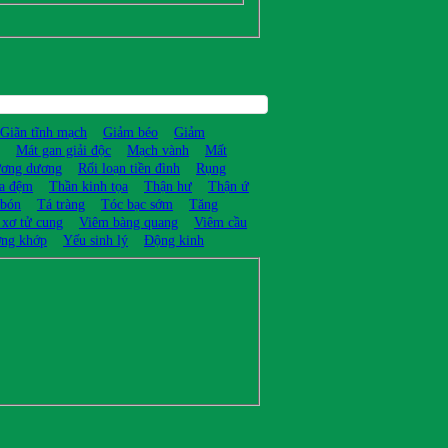
Giãn tĩnh mạch
Giảm béo
Giảm
Mát gan giải độc
Mạch vành
Mất
ương dương
Rối loạn tiền đình
Rụng
ĩa đệm
Thần kinh tọa
Thận hư
Thận ứ
 bón
Tá tràng
Tóc bạc sớm
Tăng
 xơ tử cung
Viêm bàng quang
Viêm cầu
ng khớp
Yếu sinh lý
Động kinh