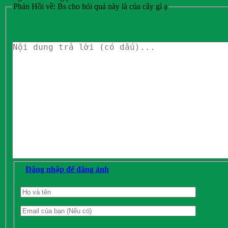
Phản Hồi về: Bs cho hỏi quả này là của cây gì ạ
Đăng nhập để đăng ảnh