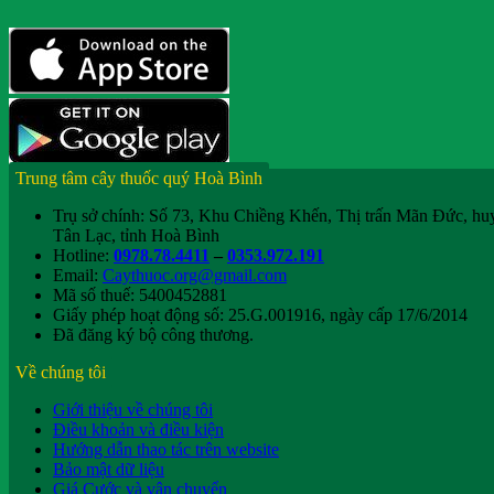
Trung tâm cây thuốc quý Hoà Bình
Trụ sở chính: Số 73, Khu Chiềng Khến, Thị trấn Mãn Đức, hu
Tân Lạc, tỉnh Hoà Bình
Hotline:
0978.78.4411
–
0353.972.191
Email:
Caythuoc.org@gmail.com
Mã số thuế: 5400452881
Giấy phép hoạt động số: 25.G.001916, ngày cấp 17/6/2014
Đã đăng ký bộ công thương.
Về chúng tôi
Giới thiệu về chúng tôi
Điều khoản và điều kiện
Hướng dẫn thao tác trên website
Bảo mật dữ liệu
Giá Cước và vận chuyển