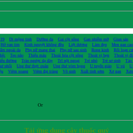
 19
Di mộng tinh
Dưỡng da
Gai cột sống
Gan nhiễm mỡ
Giun sán
Hở van tim
Kinh nguyệt không đều
Liệt dương
Làm đẹp
Men gan cao
ấm ngoài da
Phụ nữ mang thai
Phụ nữ sau sinh
Rong kinh
Rối loạn c
điếc
Teo não
Thiếu máu
Thoái hóa cột sống
Thoát vị bẹn
Thoát vị đ
iểu đường
Trào ngược dạ dày
Trĩ nội ngoại
Trẻ nhỏ
Trẻ sơ sinh
Táo
hư phổi
Ung thư thực quản
Ung thư vòm họng
U tuyến giáp
U vú
U
ệu
Viêm xoang
Viêm đại tràng
Vô sinh
Xuất tinh sớm
Xơ gan
Xươ
Or
Tải ứng dụng cây thuốc quý