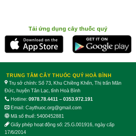
Tải ứng dụng cây thuốc quý
TRUNG TÂM CÂY THUỐC QUÝ HOÀ BÌNH
Trụ sở chính: Số 73, Khu Chiềng Khến, Thị trấn Mãn
Đức, huyện Tân Lạc, tỉnh Hoà Bình
Hotline:
0978.78.4411
–
0353.972.191
Email:
Caythuoc.org@gmail.com
Mã số thuế: 5400452881
Giấy phép hoạt động số: 25.G.001916, ngày cấp
17/6/2014