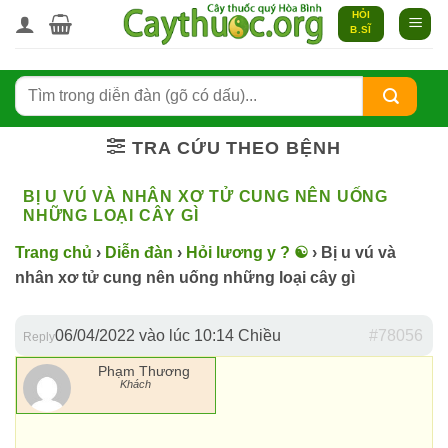
Bỏ
HỎI
B.SĨ
qua
nội
dung
TRA CỨU THEO BỆNH
BỊ U VÚ VÀ NHÂN XƠ TỬ CUNG NÊN UỐNG
NHỮNG LOẠI CÂY GÌ
Trang chủ
›
Diễn đàn
›
Hỏi lương y ? ☯️
›
Bị u vú và
nhân xơ tử cung nên uống những loại cây gì
06/04/2022 vào lúc 10:14 Chiều
#78056
Reply
Phạm Thương
Khách