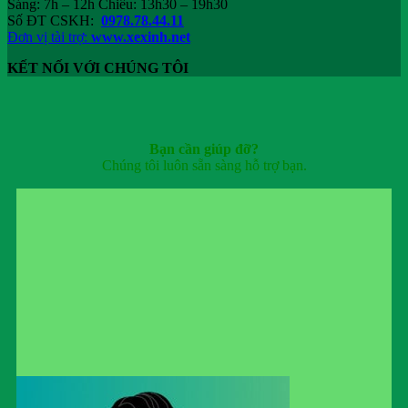
Sáng: 7h – 12h Chiều: 13h30 – 19h30
Số ĐT CSKH:
0978.78.44.11
Đơn vị tài trợ:
www.xexinh.net
KẾT NỐI VỚI CHÚNG TÔI
Bạn cần giúp đỡ?
Chúng tôi luôn sẵn sàng hỗ trợ bạn.