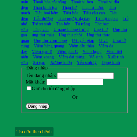
máu
Thoái hóa cột sống
Thoát vị bẹn
Thoát vị đĩa
đệm
Thần kinh tọa
Thận hư
Thận ứ nước
Tim
mạch
Tiêu hoá kém
Tiêu hóa
Tiểu cầu cao
Tiểu
đêm
Tiểu đường
Trào ngược dạ dày
Trĩ nội ngoại
Trẻ
nhỏ
Trẻ sơ sinh
Táo bón
Tá tràng
Tóc bạc
sớm
Tăng cân
U nang buồng trứng
Ung thư
Ung thư
gan
ung thư máu
Ung thư phổi
Ung thư thực
quản
Ung thư vòm họng
U tuyến giáp
U vú
U xơ tử
cung
Viêm bàng quang
Viêm cầu thận
Viêm dạ
dày
Viêm gan B
Viêm gan C
Viêm họng
Viêm tiết
niệu
Viêm xoang
Viêm đại tràng
Vô sinh
Xuất tinh
sớm
Xơ gan
Xương khớp
Yếu sinh lý
Động kinh
Đăng nhập
Tên đăng nhập:
Mật khẩu:
Giữ cho tôi đăng nhập
Or
Đăng nhập
Tra cứu theo bệnh