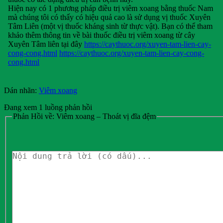
Hiện nay có 1 phương pháp điều trị viêm xoang bằng thuốc Nam
mà chúng tôi có thấy có hiệu quả cao là sử dụng vị thuốc Xuyên
Tâm Liên (một vị thuốc kháng sinh từ thực vật). Bạn có thể tham
khảo thêm thông tin về bài thuốc điều trị viêm xoang từ cây
Xuyên Tâm liên tại đây
https://caythuoc.org/xuyen-tam-lien-cay-
cong-cong.html
https://caythuoc.org/xuyen-tam-lien-cay-cong-
cong.html
Dán nhãn:
Viêm xoang
Đang xem 1 luồng phản hồi
Phản Hồi về: Viêm xoang – Thoát vị đĩa đệm