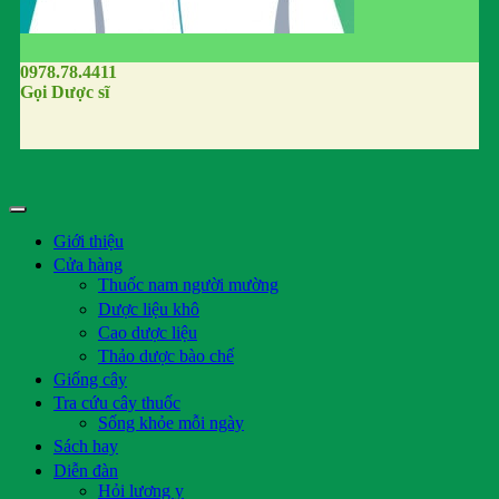
0978.78.4411
Gọi Dược sĩ
Giới thiệu
Cửa hàng
Thuốc nam người mường
Dược liệu khô
Cao dược liệu
Thảo dược bào chế
Giống cây
Tra cứu cây thuốc
Sống khỏe mỗi ngày
Sách hay
Diễn đàn
Hỏi lương y