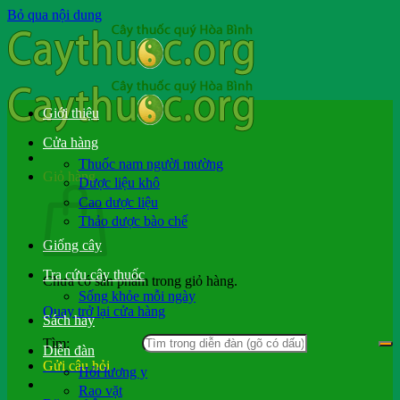
Bỏ qua nội dung
Giới thiệu
Cửa hàng
Thuốc nam người mường
Giỏ hàng
Dược liệu khô
Cao dược liệu
Thảo dược bào chế
Giống cây
Tra cứu cây thuốc
Chưa có sản phẩm trong giỏ hàng.
Sống khỏe mỗi ngày
Quay trở lại cửa hàng
Sách hay
Tìm:
Diễn đàn
Gửi câu hỏi
Hỏi lương y
Rao vặt