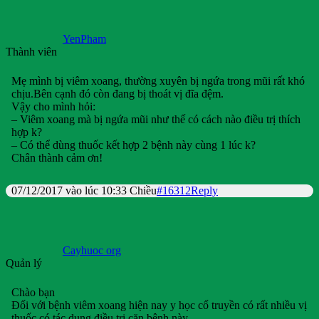
YenPham
Thành viên
Mẹ mình bị viêm xoang, thường xuyên bị ngứa trong mũi rất khó
chịu.Bên cạnh đó còn đang bị thoát vị đĩa đệm.
Vậy cho mình hỏi:
– Viêm xoang mà bị ngứa mũi như thế có cách nào điều trị thích
hợp k?
– Có thể dùng thuốc kết hợp 2 bệnh này cùng 1 lúc k?
Chân thành cảm ơn!
07/12/2017 vào lúc 10:33 Chiều
#16312
Reply
Cayhuoc org
Quản lý
Chào bạn
Đối với bệnh viêm xoang hiện nay y học cổ truyền có rất nhiều vị
thuốc có tác dụng điều trị căn bệnh này.