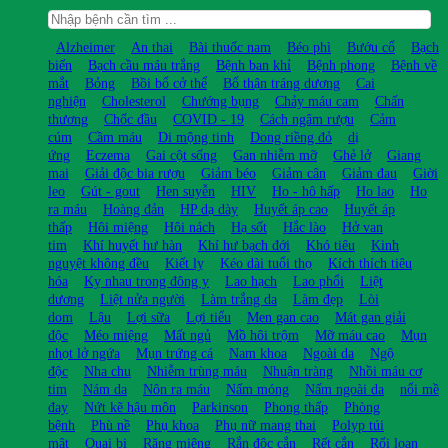
Alzheimer
An thai
Bài thuốc nam
Béo phì
Bướu cổ
Bạch
biến
Bạch cầu máu trắng
Bệnh ban khỉ
Bệnh phong
Bệnh về
mắt
Bỏng
Bồi bổ cở thể
Bổ thận tráng dương
Cai
nghiện
Cholesterol
Chướng bụng
Chảy máu cam
Chấn
thương
Chốc đầu
COVID - 19
Cách ngâm rượu
Cảm
cúm
Cầm máu
Di mộng tinh
Dong riềng đỏ
dị
ứng
Eczema
Gai cột sống
Gan nhiễm mỡ
Ghẻ lở
Giang
mai
Giải độc bia rượu
Giảm béo
Giảm cân
Giảm đau
Giời
leo
Gút - gout
Hen suyễn
HIV
Ho - hô hấp
Ho lao
Ho
ra máu
Hoàng đản
HP dạ dày
Huyết áp cao
Huyết áp
thấp
Hôi miệng
Hôi nách
Hạ sốt
Hắc lào
Hở van
tim
Khí huyết hư hàn
Khí hư bạch đới
Khó tiêu
Kinh
nguyệt không đều
Kiết lỵ
Kéo dài tuổi thọ
Kích thích tiêu
hóa
Kỵ nhau trong đông y
Lao hạch
Lao phổi
Liệt
dương
Liệt nửa người
Làm trắng da
Làm đẹp
Lòi
dom
Lậu
Lợi sữa
Lợi tiểu
Men gan cao
Mát gan giải
độc
Méo miệng
Mất ngủ
Mồ hôi trộm
Mỡ máu cao
Mụn
nhọt lở ngứa
Mụn trứng cá
Nam khoa
Ngoài da
Ngộ
độc
Nha chu
Nhiễm trùng máu
Nhuận tràng
Nhồi máu cơ
tim
Nám da
Nôn ra máu
Nấm móng
Nấm ngoài da
nổi mề
đay
Nứt kẽ hậu môn
Parkinson
Phong thấp
Phòng
bệnh
Phù nề
Phụ khoa
Phụ nữ mang thai
Polyp túi
mật
Quai bị
Răng miệng
Rắn độc cắn
Rết cắn
Rối loạn