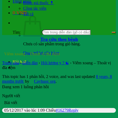
Đăng nhập
Đánh giá thuốc 💊
Cộng tác viên
0
VND
Tất cả
Tìm:
Tra cứu theo bệnh
Chưa có sản phẩm trong giỏ hàng.
Quay trở lại cửa hàng
Viêm xoang – Thoát vị đĩa đệm
Hỏi b.sĩ
Trang chủ
›
Diễn đàn
›
Hỏi lương y ? ☯️
›
Viêm xoang – Thoát vị
đĩa đệm
This topic has 1 phản hồi, 2 voice, and was last updated
8 years, 8
months trước
by
Cayhuoc org
.
Đang xem 1 luồng phản hồi
Người viết
Bài viết
05/12/2017 vào lúc 1:09 Chiều
#16279
Reply