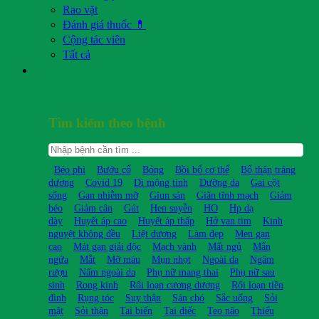
Rao vặt
Đánh giá thuốc 💊
Cộng tác viên
Tất cả
Tìm kiếm theo bệnh
Béo phì
Bướu cổ
Bỏng
Bồi bổ cơ thể
Bổ thận tráng
dương
Covid 19
Di mộng tinh
Dưỡng da
Gai cột
sống
Gan nhiễm mỡ
Giun sán
Giãn tĩnh mạch
Giảm
béo
Giảm cân
Gút
Hen suyễn
HO
Hp dạ
dày
Huyết áp cao
Huyết áp thấp
Hở van tim
Kinh
nguyệt không đều
Liệt dương
Làm đẹp
Men gan
cao
Mát gan giải độc
Mạch vành
Mất ngủ
Mẩn
ngứa
Mắt
Mỡ máu
Mụn nhọt
Ngoài da
Ngâm
rượu
Nấm ngoài da
Phụ nữ mang thai
Phụ nữ sau
sinh
Rong kinh
Rối loạn cương dương
Rối loạn tiền
đình
Rụng tóc
Suy thận
Sán chó
Sắc uống
Sỏi
mật
Sỏi thận
Tai biến
Tai điếc
Teo não
Thiếu