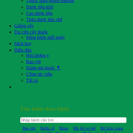
Thuốc nam người mường
Dược liệu khô
Cao dược liệu
Thảo dược bào chế
Giống cây
Tra cứu cây thuốc
Sống khỏe mỗi ngày
Sách hay
Diễn đàn
Hỏi lương y
Rao vặt
Đánh giá thuốc 💊
Cộng tác viên
Tất cả
Tìm kiếm theo bệnh
Béo phì
Bướu cổ
Bỏng
Bồi bổ cơ thể
Bổ thận tráng