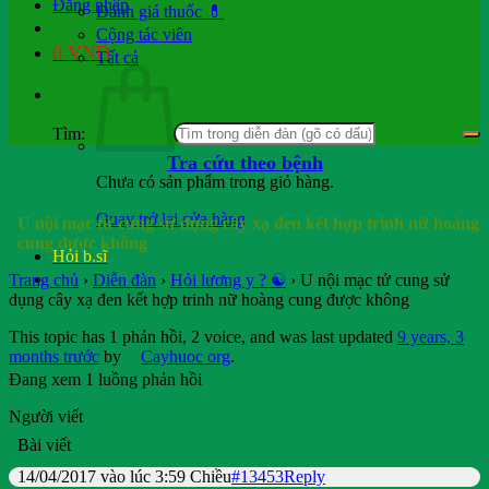
Đăng nhập
Đánh giá thuốc 💊
Cộng tác viên
0
VND
Tất cả
Tìm:
Tra cứu theo bệnh
Chưa có sản phẩm trong giỏ hàng.
Quay trở lại cửa hàng
U nội mạc tử cung sử dụng cây xạ đen kết hợp trinh nữ hoàng
cung được không
Hỏi b.sĩ
Trang chủ
›
Diễn đàn
›
Hỏi lương y ? ☯️
›
U nội mạc tử cung sử
dụng cây xạ đen kết hợp trinh nữ hoàng cung được không
This topic has 1 phản hồi, 2 voice, and was last updated
9 years, 3
months trước
by
Cayhuoc org
.
Đang xem 1 luồng phản hồi
Người viết
Bài viết
14/04/2017 vào lúc 3:59 Chiều
#13453
Reply