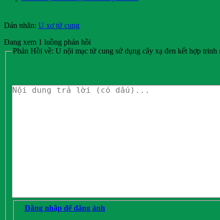
Dán nhãn:
U xơ tử cung
Đang xem 1 luồng phản hồi
Phản Hồi về: U nội mạc tử cung sử dụng cây xạ đen kết hợp trin
Đăng nhập để đăng ảnh