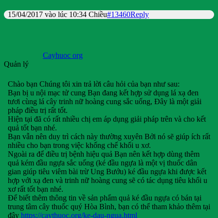
15/04/2017 vào lúc 10:34 Chiều
#13460
Reply
Cayhuoc org
Quản lý
Chào bạn Chúng tôi xin trả lời câu hỏi của bạn như sau:
Bạn bị u nội mạc tử cung Bạn đang kết hợp sử dụng lá xạ đen
tươi cùng lá cây trinh nữ hoàng cung sắc uống, Đây là một giải
pháp điều trị rất tốt.
Hiện tại đã có rất nhiều chị em áp dụng giải pháp trên và cho kết
quả tốt bạn nhé.
Bạn vẫn nên duy trì cách này thường xuyên Bởi nó sẽ giúp ích rất
nhiều cho bạn trong việc khống chế khối u xơ.
Ngoài ra để điều trị bệnh hiệu quả Bạn nên kết hợp dùng thêm
quả kém đầu ngựa sắc uống (ké đầu ngựa là một vị thuốc dân
gian giúp tiêu viêm bài trừ Ung Bướu) ké đầu ngựa khi được kết
hợp với xạ đen và trinh nữ hoàng cung sẽ có tác dụng tiêu khối u
xơ rất tốt bạn nhé.
Để biết thêm thông tin về sản phẩm quả ké đầu ngựa có bán tại
trung tâm cây thuốc quý Hòa Bình, bạn có thể tham khảo thêm tại
đây
https://caythuoc.org/ke-dau-ngua.html