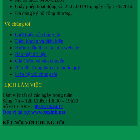
Giấy phép hoạt động số: 25.G.001916, ngày cấp 17/6/2014
Đã đăng ký bộ công thương.
Về chúng tôi
Giới thiệu về chúng tôi
Điều khoản và điều kiện
Hướng dẫn thao tác trên website
Bảo mật dữ liệu
Giá Cước và vận chuyển
Bản đồ Trung tâm cây thuốc quý
Liên hệ với chúng tôi
LỊCH LÀM VIỆC
Làm việc tất cả các ngày trong tuần
Sáng: 7h – 12h Chiều: 13h30 – 19h30
Số ĐT CSKH:
0978.78.44.11
Đơn vị tài trợ:
www.xexinh.net
KẾT NỐI VỚI CHÚNG TÔI