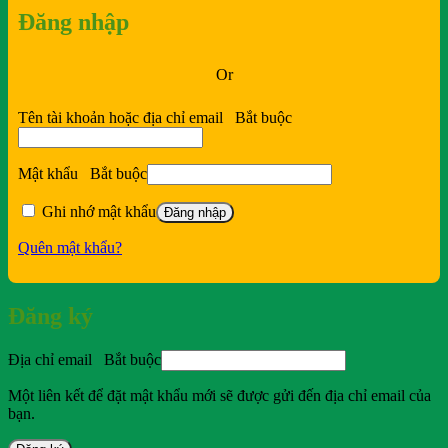
Đăng nhập
Or
Tên tài khoản hoặc địa chỉ email
Bắt buộc
Mật khẩu
Bắt buộc
Ghi nhớ mật khẩu
Đăng nhập
Quên mật khẩu?
Đăng ký
Địa chỉ email
Bắt buộc
Một liên kết để đặt mật khẩu mới sẽ được gửi đến địa chỉ email của
bạn.