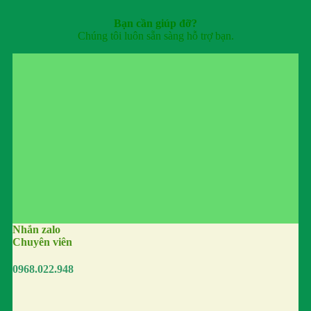
Bạn cần giúp đỡ?
Chúng tôi luôn sẵn sàng hỗ trợ bạn.
Nhắn zalo
Chuyên viên
0968.022.948