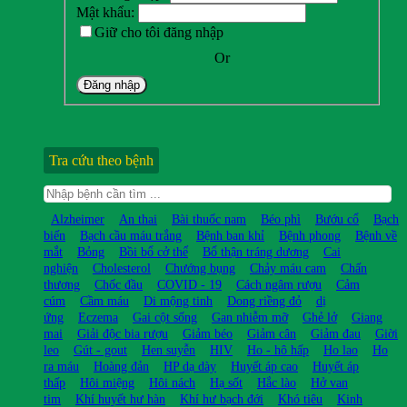
Mật khẩu:
Giữ cho tôi đăng nhập
Or
Đăng nhập
Tra cứu theo bệnh
Alzheimer
An thai
Bài thuốc nam
Béo phì
Bướu cổ
Bạch
biến
Bạch cầu máu trắng
Bệnh ban khỉ
Bệnh phong
Bệnh về
mắt
Bỏng
Bồi bổ cở thể
Bổ thận tráng dương
Cai
nghiện
Cholesterol
Chướng bụng
Chảy máu cam
Chấn
thương
Chốc đầu
COVID - 19
Cách ngâm rượu
Cảm
cúm
Cầm máu
Di mộng tinh
Dong riềng đỏ
dị
ứng
Eczema
Gai cột sống
Gan nhiễm mỡ
Ghẻ lở
Giang
mai
Giải độc bia rượu
Giảm béo
Giảm cân
Giảm đau
Giời
leo
Gút - gout
Hen suyễn
HIV
Ho - hô hấp
Ho lao
Ho
ra máu
Hoàng đản
HP dạ dày
Huyết áp cao
Huyết áp
thấp
Hôi miệng
Hôi nách
Hạ sốt
Hắc lào
Hở van
tim
Khí huyết hư hàn
Khí hư bạch đới
Khó tiêu
Kinh