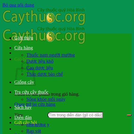
Bỏ qua nội dung
Giới thiệu
Cửa hàng
Thuốc nam người mường
Giỏ hàng
Dược liệu khô
Cao dược liệu
Thảo dược bào chế
Giống cây
Tra cứu cây thuốc
Chưa có sản phẩm trong giỏ hàng.
Sống khỏe mỗi ngày
Quay trở lại cửa hàng
Sách hay
Tìm:
Diễn đàn
Gửi câu hỏi
Hỏi lương y
Rao vặt