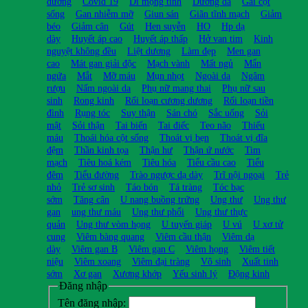
dương
Covid 19
Di mộng tinh
Dưỡng da
Gai cột
sống
Gan nhiễm mỡ
Giun sán
Giãn tĩnh mạch
Giảm
béo
Giảm cân
Gút
Hen suyễn
HO
Hp dạ
dày
Huyết áp cao
Huyết áp thấp
Hở van tim
Kinh
nguyệt không đều
Liệt dương
Làm đẹp
Men gan
cao
Mát gan giải độc
Mạch vành
Mất ngủ
Mẩn
ngứa
Mắt
Mỡ máu
Mụn nhọt
Ngoài da
Ngâm
rượu
Nấm ngoài da
Phụ nữ mang thai
Phụ nữ sau
sinh
Rong kinh
Rối loạn cương dương
Rối loạn tiền
đình
Rụng tóc
Suy thận
Sán chó
Sắc uống
Sỏi
mật
Sỏi thận
Tai biến
Tai điếc
Teo não
Thiếu
máu
Thoái hóa cột sống
Thoát vị bẹn
Thoát vị đĩa
đệm
Thần kinh tọa
Thận hư
Thận ứ nước
Tim
mạch
Tiêu hoá kém
Tiêu hóa
Tiểu cầu cao
Tiểu
đêm
Tiểu đường
Trào ngược dạ dày
Trĩ nội ngoại
Trẻ
nhỏ
Trẻ sơ sinh
Táo bón
Tá tràng
Tóc bạc
sớm
Tăng cân
U nang buồng trứng
Ung thư
Ung thư
gan
ung thư máu
Ung thư phổi
Ung thư thực
quản
Ung thư vòm họng
U tuyến giáp
U vú
U xơ tử
cung
Viêm bàng quang
Viêm cầu thận
Viêm dạ
dày
Viêm gan B
Viêm gan C
Viêm họng
Viêm tiết
niệu
Viêm xoang
Viêm đại tràng
Vô sinh
Xuất tinh
sớm
Xơ gan
Xương khớp
Yếu sinh lý
Động kinh
Đăng nhập
Tên đăng nhập: