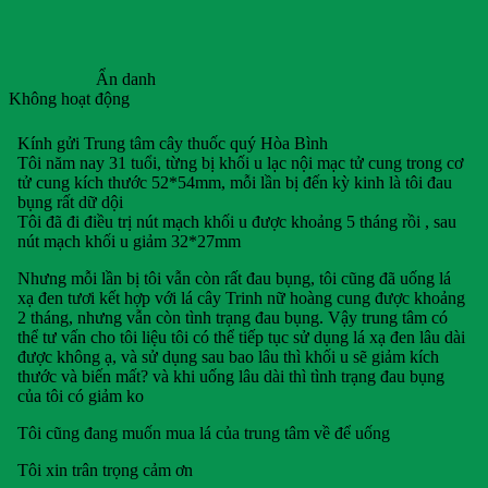
Ẩn danh
Không hoạt động
Kính gửi Trung tâm cây thuốc quý Hòa Bình
Tôi năm nay 31 tuổi, từng bị khối u lạc nội mạc tử cung trong cơ
tử cung kích thước 52*54mm, mỗi lần bị đến kỳ kinh là tôi đau
bụng rất dữ dội
Tôi đã đi điều trị nút mạch khối u được khoảng 5 tháng rồi , sau
nút mạch khối u giảm 32*27mm
Nhưng mỗi lần bị tôi vẫn còn rất đau bụng, tôi cũng đã uống lá
xạ đen tươi kết hợp với lá cây Trinh nữ hoàng cung được khoảng
2 tháng, nhưng vẫn còn tình trạng đau bụng. Vậy trung tâm có
thể tư vấn cho tôi liệu tôi có thể tiếp tục sử dụng lá xạ đen lâu dài
được không ạ, và sử dụng sau bao lâu thì khối u sẽ giảm kích
thước và biến mất? và khi uống lâu dài thì tình trạng đau bụng
của tôi có giảm ko
Tôi cũng đang muốn mua lá của trung tâm về để uống
Tôi xin trân trọng cảm ơn