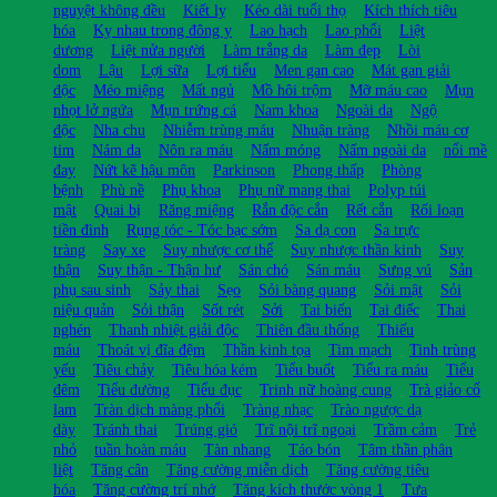
nguyệt không đều
Kiết lỵ
Kéo dài tuổi thọ
Kích thích tiêu
hóa
Kỵ nhau trong đông y
Lao hạch
Lao phổi
Liệt
dương
Liệt nửa người
Làm trắng da
Làm đẹp
Lòi
dom
Lậu
Lợi sữa
Lợi tiểu
Men gan cao
Mát gan giải
độc
Méo miệng
Mất ngủ
Mồ hôi trộm
Mỡ máu cao
Mụn
nhọt lở ngứa
Mụn trứng cá
Nam khoa
Ngoài da
Ngộ
độc
Nha chu
Nhiễm trùng máu
Nhuận tràng
Nhồi máu cơ
tim
Nám da
Nôn ra máu
Nấm móng
Nấm ngoài da
nổi mề
đay
Nứt kẽ hậu môn
Parkinson
Phong thấp
Phòng
bệnh
Phù nề
Phụ khoa
Phụ nữ mang thai
Polyp túi
mật
Quai bị
Răng miệng
Rắn độc cắn
Rết cắn
Rối loạn
tiền đình
Rụng tóc - Tóc bạc sớm
Sa dạ con
Sa trực
tràng
Say xe
Suy nhược cơ thể
Suy nhược thần kinh
Suy
thận
Suy thận - Thận hư
Sán chó
Sán máu
Sưng vú
Sản
phụ sau sinh
Sảy thai
Sẹo
Sỏi bàng quang
Sỏi mật
Sỏi
niệu quản
Sỏi thận
Sốt rét
Sởi
Tai biến
Tai điếc
Thai
nghén
Thanh nhiệt giải độc
Thiên đầu thống
Thiếu
máu
Thoát vị đĩa đệm
Thần kinh tọa
Tim mạch
Tinh trùng
yếu
Tiêu chảy
Tiêu hóa kém
Tiểu buốt
Tiểu ra máu
Tiểu
đêm
Tiểu đường
Tiểu đục
Trinh nữ hoàng cung
Trà giảo cổ
lam
Tràn dịch màng phổi
Tràng nhạc
Trào ngược dạ
dày
Tránh thai
Trúng gió
Trĩ nội trĩ ngoại
Trầm cảm
Trẻ
nhỏ
tuần hoàn máu
Tàn nhang
Táo bón
Tâm thần phân
liệt
Tăng cân
Tăng cường miễn dịch
Tăng cường tiêu
hóa
Tăng cường trí nhớ
Tăng kích thước vòng 1
Tưa