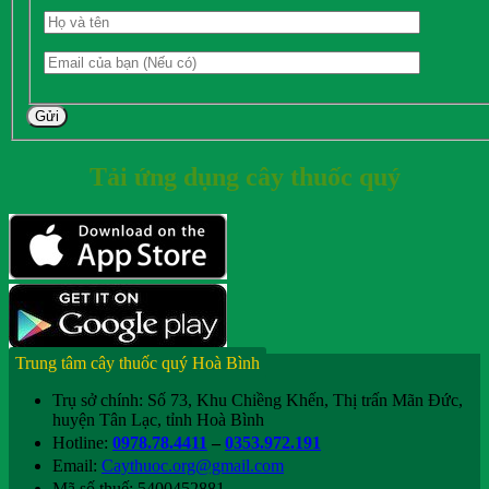
Gửi
Tải ứng dụng cây thuốc quý
Trung tâm cây thuốc quý Hoà Bình
Trụ sở chính: Số 73, Khu Chiềng Khến, Thị trấn Mãn Đức,
huyện Tân Lạc, tỉnh Hoà Bình
Hotline:
0978.78.4411
–
0353.972.191
Email:
Caythuoc.org@gmail.com
Mã số thuế: 5400452881