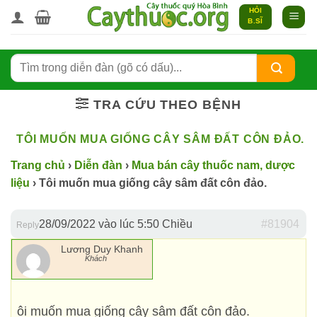
Bỏ
HỎI
B.SĨ
qua
nội
dung
TRA CỨU THEO BỆNH
TÔI MUỐN MUA GIỐNG CÂY SÂM ĐẤT CÔN ĐẢO.
Trang chủ
›
Diễn đàn
›
Mua bán cây thuốc nam, dược
liệu
›
Tôi muốn mua giống cây sâm đất côn đảo.
28/09/2022 vào lúc 5:50 Chiều
#81904
Reply
Lương Duy Khanh
Khách
ôi muốn mua giống cây sâm đất côn đảo.