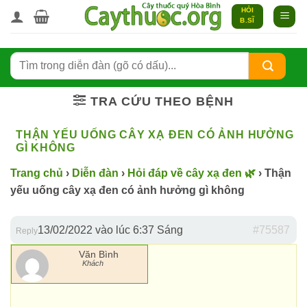
Bỏ
HỎI
B.SĨ
qua
nội
dung
TRA CỨU THEO BỆNH
THẬN YẾU UỐNG CÂY XẠ ĐEN CÓ ẢNH HƯỞNG
GÌ KHÔNG
Trang chủ
›
Diễn đàn
›
Hỏi đáp về cây xạ đen 🌿
›
Thận
yếu uống cây xạ đen có ảnh hưởng gì không
13/02/2022 vào lúc 6:37 Sáng
#75587
Reply
Văn Bình
Khách