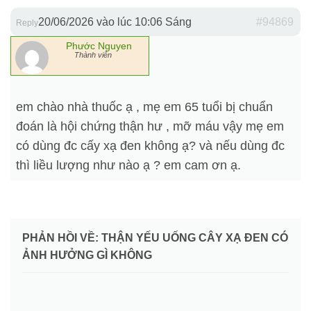
20/06/2026 vào lúc 10:06 Sáng
#94869
Reply
Phước Nguyen
Thành viên
em chào nhà thuốc ạ , mẹ em 65 tuổi bị chuẩn
đoán là hội chứng thận hư , mỡ máu vậy mẹ em
có dùng đc cấy xạ đen không ạ? và nếu dùng đc
thì liều lượng như nào ạ ? em cam ơn ạ.
PHẢN HỒI VỀ: THẬN YẾU UỐNG CÂY XẠ ĐEN CÓ
ẢNH HƯỞNG GÌ KHÔNG